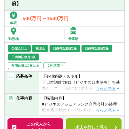
府】
望の部門がある場合はそちらを優先的にご
応募ください。
選考を希望されるポジションが複数ある場
500万円～1500万円
合はメモ欄に選考を優先 信頼性の上、希望
年収
される部門名を記載願います。
勤務地
最寄駅
例）第一希望：CTSS第 二希望：Tech
Center 第三希望：CTS Auto
公認会計士
税理士
日商簿記検定1級
日商簿記検定2級
また、面接以降の同時選考は不可となりま
日商簿記検定3級
すのでご留意ください。
ご希望に添いかねる場合がございますこと
年間休日120日以上
女性活躍中
をご了承ください。
応募条件
【必須経験・スキル】
▽日本語能力N1（ビジネス日本語可）を基
準として、下記に1つ以上該当する方（経験
は2年以上）
仕事内容
【職務内容】
■簿記3級以上の取得
■ビジネスアシュアランス合同会社の経理・
■経理経験
監査系人材のオープンポジションとなりま
■会計知識
す。
■上場企業での決算業務経験
この求人から
■税務申告経験3年以上
求人を詳しく見る
対象部門：CTSF/CTS TCC/CTSG/TSI