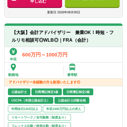
申し込む
■内部監査経験
■経営・会計コンサル経験
各部門により、勤務地、対象年齢、業務内
更新日
2026年08月05日
■SAP経験者
容、募集要件が異なりますので詳細は各部
■営業的実務経験
門のJDのご確認をお願いします。
■会計士
オープンポジションでの選考は通常の部門
■税理士
【大阪】会計アドバイザリー 兼業OK！時短・フ
別の選考よりお時間を要しますので、ご希
ルリモ相談可◎WLB◎｜FRA（会計）
望の部門がある場合はそちらを優先的にご
応募ください。
選考を希望されるポジションが複数ある場
600万円～1000万円
合はメモ欄に選考を優先 信頼性の上、希望
年収
される部門名を記載願います。
勤務地
最寄駅
例）第一希望：CTSS第 二希望：Tech
アドバイザリー未経験の方も歓迎いたします◎
Center 第三希望：CTS Auto
また、面接以降の同時選考は不可となりま
公認会計士
日商簿記検定1級
日商簿記検定2級
すのでご留意ください。
ご希望に添いかねる場合がございますこと
USCPA（米国公認会計士）
公認会計士試験合格
をご了承ください。
年間休日120日以上
年収1000万円以上の求人
リモートワーク／在宅勤務（制度あり）
フレックス出勤／時差出勤（制度あり）