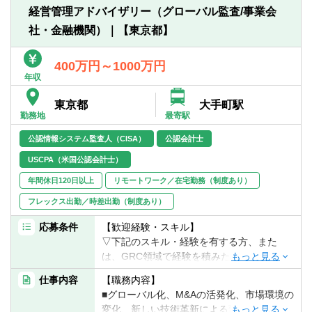
■そのような状況の中、事業アイデアの誕生
■TableauやPower BI等のツールやSQLのス
経営管理アドバイザリー（グローバル監査/事業会
からグローバル企業に成長するまでの企業
キルを活用し、データ分析を活用したプロ
社・金融機関）｜【東京都】
の様々なステージに応じ、企業のニーズを
セスの改善・高度化の経験
一から把握し、パートナーとして会社と一
■GRCツールの導入経験、Uipath等を使った
緒に企業価値を向上させることが期待され
400万円～1000万円
プロセスの自動化経験などテクノロジーを
ています。
年収
活用した経営管理・リスク管理プロセスの
改善・高度化の経験
東京都
大手町駅
■日々変化する環境に適応し、クライアント
■銀行・証券会社・保険会社やそのグループ
勤務地
最寄駅
開拓からデリバリーまでの全てのフェーズ
会社でコンプライアンス体制の構築や定性
で活躍したいという強いビジネスマインド
公認情報システム監査人（CISA）
公認会計士
的なリスク管理（いわゆる2線業務）、内部
をお持ちの方を募集しています。資格やバ
監査の経験
USCPA（米国公認会計士）
ックグラウンドも異なる5か国以上の多様性
■海外拠点の内部監査、コンプライアンスモ
に富んだチームの中で、海外のPwCメンバ
年間休日120日以上
リモートワーク／在宅勤務（制度あり）
ニタリングの経験
ーやPwC Japan グループの各社と密接に連
■不正リスクマネジメントに係る業務の経験
フレックス出勤／時差出勤（制度あり）
携したプロジェクトも多数あるため、チー
■グループ会社を含めたガバナンス運営、グ
ムワークとリーダーシップを発揮し、プロ
応募条件
【歓迎経験・スキル】
ローバル法務・コンプライアンス体制の構
ジェクトを強く推進することが期待されま
▽下記のスキル・経験を有する方、また
築に関与した経験
す。
は、GRC領域で経験を積みたいと強く希望
■リスクガバナンス、リスクアペタイトフレ
しチャレンジ意欲を有する方
ームワーク、統合的リスク管理の運営経験
仕事内容
【職務内容】
【具体的には】
■コンサルティングファーム、または、監査
■各種コンプライアンス違反（贈収賄、会計
■グローバル化、M&Aの活発化、市場環境の
■ ガバナンスおよび内部監査支援
法人等でGRC領域のご経験を有する方
不正及び品質偽装対応等）への対応経験
変化、新しい技術革新による変化、規制変
・グローバルガバナンス態勢の設計・構