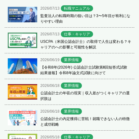
2026/07/13
転職マニュアル
監査法人の転職時期の狙い目は？3〜5年目が有利にな
りやすい理由
2026/07/13
仕事・キャリア
USCPA（米国公認会計士）の取得で人生は変わる？キ
ャリアのへの影響と可能性を解説
2026/06/19
業界情報
【令和8年(2026年) 公認会計士試験第Ⅱ回短答式試験
結果速報】令和8年論文式試験に向けて
2026/06/18
業界情報
公認会計士の年収の現実｜収入差がつくキャリアの選
択肢は
2026/06/18
業界情報
公認会計士の内定獲得に苦戦！就職できない人の特徴
と成功戦略
2026/05/18
仕事・キャリア