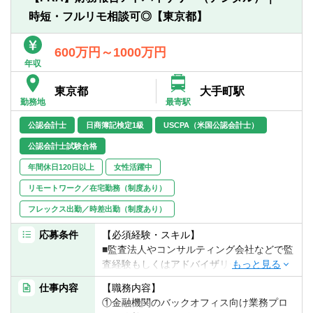
（例）
〈シニアマネージャー〉
時短・フルリモ相談可◎【東京都】
■会計不正・品質不正等の不祥事の調査及び
■不正調査、会計監査、コンサルティング、
再発防止策支援
事業会社の経理部門、経営企画部門、内部
■業績不振企業に対する金融機関対応・監査
600万円～1000万円
監査部門での経験を合わせて10年以上の経
法人対応
年収
験
■創業家の親子間対立の解消支援
■コーチングスキル
東京都
大手町駅
■コンサルティング分野での営業経験
勤務地
最寄駅
公認会計士
日商簿記検定1級
USCPA（米国公認会計士）
〈マネージャー〉
■不正調査、会計監査、コンサルティング、
公認会計士試験合格
事業会社の経理部門、経営企画部門、内部
年間休日120日以上
女性活躍中
監査部門での経験を合わせて5年以上の経験
■プロジェクトマネジメントスキル
リモートワーク／在宅勤務（制度あり）
フレックス出勤／時差出勤（制度あり）
〈シニア・アソシエイト〉
■不正調査、会計監査、コンサルティング、
応募条件
【必須経験・スキル】
事業会社の経理部門、経営企画部門、内部
■監査法人やコンサルティング会社などで監
監査部門での経験を合わせて3年以上の経験
査経験もしくはアドバイザリー業務経験を3
■資料作成のスキル（PPT、Excel, Word）
年以上お持ちの方
仕事内容
【職務内容】
▽金融機関や大手事業会社において、以下
①金融機関のバックオフィス向け業務プロ
【歓迎経験・スキル】
のいずれかの経験を3年以上お持ちの方