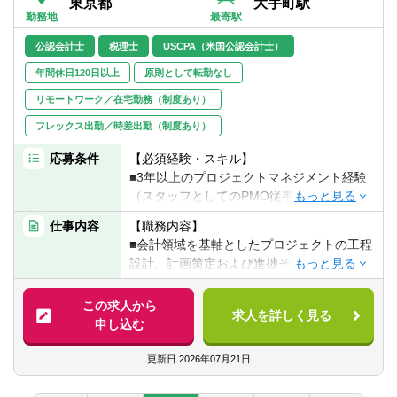
東京都
大手町駅
■比較的新しい業務分野であるため、この領
進捗管理・課題管理、システム部門やベン
・サステナビリティ関連業務（※）
勤務地
最寄駅
域での第一人者を目指すことができる。
ダーとの各種調整、各種会議運営
※基準・フレームワーク、その他規制に基づ
■近年注目を集めているサステナビリティを
公認会計士
税理士
USCPA（米国公認会計士）
■システムのグランドデザイン、システムア
く業務をされてきた方
はじめとした非財務情報の開示及び保証に
ーキテクト
年間休日120日以上
原則として転勤なし
関する専門性を身につけることができる。
【歓迎経験・スキル】
リモートワーク／在宅勤務（制度あり）
■クライアントの新規規制への開示対応や関
■プロジェクトマネジメント経験
連する内部統制構築について、アドバイザ
フレックス出勤／時差出勤（制度あり）
■プロフェッショナルファームにおける勤務
リーとしてDay0から関与することができ
経験
応募条件
る。
【必須経験・スキル】
■サステナビリティ領域に関する知見（生物
■サステナビリティ関連部門だけではなく、
■3年以上のプロジェクトマネジメント経験
多様性、人権、気候変動、サーキュラーエ
企画部門や経理・財務部門等を巻き込んだ
（スタッフとしてのPMO従事も含む）
コノミー、サステナビリティ金融等）
クライアント全社レベルのプロジェクトに
■未経験のソリューションに対するキャッチ
■サステナビリティ関連の様々なガイダンス
仕事内容
【職務内容】
関与することができる。
アップ力
（基準、フレームワーク等）に関する知見
■会計領域を基軸としたプロジェクトの工程
■業務を通じて、自社及びクライアントのサ
■クライアント等外部含めた関係者とのコミ
■サステナビリティ関連の財務/コンサルテ
設計、計画策定および進捗その他の管理に
ステナビリティ領域のリスキリングに貢献
ュニケーション力や利害調整力
ィング/ビジネス分野での経験
係る業務
することができる。
■パワーポイントを用いた資料作成力
■米国証券取引委員会の財務報告やIFRSに
■FRAのプロフェッショナルスタッフに対す
この求人から
■会計に対する興味や関心（応募時点での具
準拠する知見
求人を詳しく見る
るプロジェクトマネジメントの教育・指導
申し込む
【キャリアパス】
体的な知見の有無は不問）
■M&Aまたはトランザクションサービス分野
に係る業務
■今後拡大することが予想されるサステナビ
の経験
更新日
2026年07月21日
リティ領域に早期から関与し、専門性を身
【歓迎経験・スキル】
■Workiva、Wizlabo等開示システム/ツー
【本ポジションの魅力】
に付けることで、同領域の第一人者として
■プロフェッショナルファームにおける勤務
ル、サステナビリティ関連システム/ツール
■一つの会計ソリューションに留まらず、あ