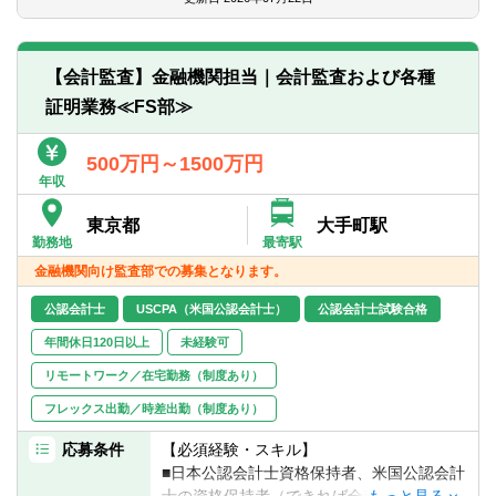
■監査法人やコンサルティングファームでの
監査経験・アドバイザリー業務経験を有す
＜日本企業の海外展開における会計財務面
る方で保険会社のご経験をお持ちの方
での支援＞
■監査業務やコンサルティング業務及びその
【会計監査】金融機関担当｜会計監査および各種
・海外展開時における各種サポート（買収
他特定の業務にて、プロジェクトマネージ
証明業務≪FS部≫
スキームに応じた会計処理の検討、デュー
ャー、チームマネジャー、インチャージ等
デリジェンス、パーチェス・プライス・ア
のプロジェクトをリードする経験を有する
ロケーション支援など）
500万円～1500万円
方
・海外現地法人のJSOX対応支援
年収
■TOEIC700点以上かつビジネス上で英語に
よるコミュニケーションに支障がない方
東京都
大手町駅
＜通常経理業務支援＞
勤務地
最寄駅
・通常決算のサポート（決算業務支援、決
金融機関向け監査部での募集となります。
算プロセスの構築支援など）
・複雑な会計領域に関する個別会計処理、
公認会計士
USCPA（米国公認会計士）
公認会計士試験合格
会計方針の策定等に関するアドバイス
・新会計基準対応支援
年間休日120日以上
未経験可
リモートワーク／在宅勤務（制度あり）
■M&Aの実行時及び実行後の経営統合、並び
フレックス出勤／時差出勤（制度あり）
に海外現法のガバナンス及びコンプライア
ンス体制構築支援
応募条件
【必須経験・スキル】
・買収に伴う各種認可申請書の作成支援
■日本公認会計士資格保持者、米国公認会計
・M&A実行後のPMI支援・海外展開後のグ