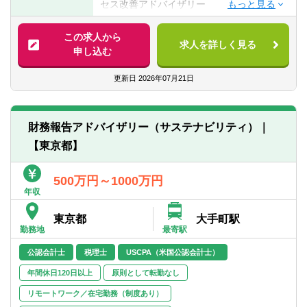
セス改善アドバイザリー
■語学力
■決算（連結決算・子会社管理・開示作成・
■海外勘定系、情報系、市場系システムの更
■コンセプトを考えるだけでなく、プロトタ
監査対応など）
改支援
イプを作ることができる実行力
この求人から
■財務企画（会計方針・決算方針の策定・管
求人を詳しく見る
■トランザクションバンキングの高度化支援
▽下記のいずれかの資格
申し込む
理会計など）
■プロセスマイニングツールを活用した見え
■公認会計士（日本、US問わず）
■内部統制構築（J-SOX、US-SOX対応な
る化と業務効率化支援
■弁護士
更新日
2026年07月21日
ど）
■その他デジタルツールを駆使した業務効率
■税理士
■業務系システム開発プロジェクトの経験
化支援
■中小企業診断士
（基盤系除く）
■公認不正検査士
■パッケージ・ソリューション導入の経験
財務報告アドバイザリー（サステナビリティ）｜
②一般事業会社の財務・経理部門に対する
■公認内部監査人
■データ・マネジメント・サービスの経験
【東京都】
DXアドバイザリー
■MBA
■BPRの経験
■連結決算の早期化、高度化に関わる支援
■決算業務の効率化に関わるBPR支援
500万円～1000万円
【歓迎経験・スキル】
■コーポレートトレジャリー（資金管理）の
年収
■TOEIC700点以上かつビジネス上で英語に
高度化支援
よるコミュニケーションを取れる方
東京都
大手町駅
■ERPのクラウド化に伴う財務・経理プロセ
■海外赴任経験
勤務地
最寄駅
スの再構築支援
■Excelスキル（IF関数、VLOOKUP関数、
公認会計士
税理士
USCPA（米国公認会計士）
SUMIF関数や複数関数の組合せ、ピボット
③データ・ガバナンスの構築支援
テーブルによる集計および分析、VBAな
年間休日120日以上
原則として転勤なし
■データ活用型ビジネスの推進支援
ど）
■財務報告/リスク報告等の正確性・効率性
リモートワーク／在宅勤務（制度あり）
■データ準備、視覚化ツール、RPAなどデジ
の高度化支援