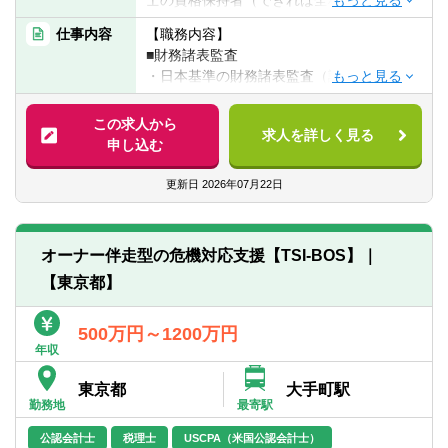
士の資格保持者（できれば全科目）
ローバル経営体制の整備（チェック＆バラ
■社会人経験1年以上
ンス、機能補填）
仕事内容
【職務内容】
・海外会社の子会社化に伴う各国法規制遵
■財務諸表監査
【歓迎経験・スキル】
守のためのコンプライアンス態勢構築支援
・日本基準の財務諸表監査（証券取引法監
■金融機関（都市銀行・地方銀行・保険な
査、会社法監査、各種業法に基づく監査、
ど）における勤務経験
■ガバナンス関連業務
公開準備会社の財務諸表監査、特殊法人監
この求人から
■監査法人における監査、アドバイザリー業
求人を詳しく見る
・海外保険会社の現地法人化に伴うガバナ
査、その他）
申し込む
務経験
ンス体制の構築支援
・海外会計基準の財務諸表監査（国際監査
■経理、財務業務経験
・保険会社又は支店の設立に関する支援
基準に基づく監査、米国監査基準に基づく
更新日
2026年07月22日
■英語力（ビジネルレベルの英語力であれ
・内部監査や監査役機能の強化を踏まえ
監査）
ば、尚可）
た、これらの機能の高度化
■内部統制監査
・内部統制評価プログラム高度化支援
・金融商品取引法に基づく内部統制監査
オーナー伴走型の危機対応支援【TSI-BOS】｜
（J-SOX）
【東京都】
■リスク関連業務
・米国企業改革法（404条）に基づく内部統
・国際資本規制（ICS）や経済価値ソルベン
制監査
シーへの対応支援（プロジェクトマネジメ
■金融アドバイザリーサービス
500万円～1200万円
ント、影響度分析、社内規定類の整備、業
■その他証明業務
年収
務手続プロセスの構築、システム開発等に
▽金融事業部では、それぞれのサービス提
関する支援）
東京都
大手町駅
供先によって、以下、3つのチームに分かれ
勤務地
最寄駅
ています。
ご応募の際、特に、志望がある場合は、ご
公認会計士
税理士
USCPA（米国公認会計士）