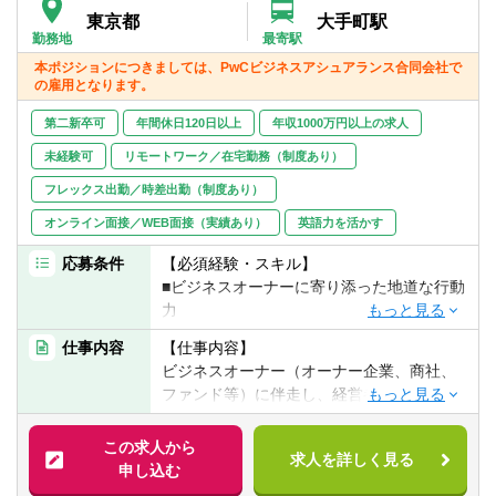
よるコミュニケーションを取れる方
東京都
大手町駅
■Excelスキル（IF関数、VLOOKUP関数、
勤務地
最寄駅
SUMIF関数や複数関数の組合せ、ピボット
本ポジションにつきましては、PwCビジネスアシュアランス合同会社で
テーブルによる集計および分析、VBAな
の雇用となります。
ど）
第二新卒可
年間休日120日以上
年収1000万円以上の求人
■データ準備、視覚化ツール、RPAなどデジ
タルツールを活用した実務経験（Alteryx、
未経験可
リモートワーク／在宅勤務（制度あり）
Tableau、UiPathなど）
フレックス出勤／時差出勤（制度あり）
■決算業務効率化、ユーザー側からの会計シ
オンライン面接／WEB面接（実績あり）
ステム導入の経験（業務要件定義、UATな
英語力を活かす
ど）
応募条件
【必須経験・スキル】
■ビジネスオーナーに寄り添った地道な行動
【求める人物像】
力
■高いコミュニケーション力、チームワーク
■チームで協働する利他精神
力を有する方
仕事内容
【仕事内容】
■物事に対する深い洞察力
ビジネスオーナー（オーナー企業、商社、
ファンド等）に伴走し、経営参謀として、
【歓迎経験・スキル】
戦略レベルから施策レベル迄幅広く対応
▽マネージャー
し、長期的な事業成長を支援
この求人から
■外部支援又は事業会社内の立場で経営企
求人を詳しく見る
申し込む
画/経営管理関連業務の課題解決経験5年以
【具体的には】