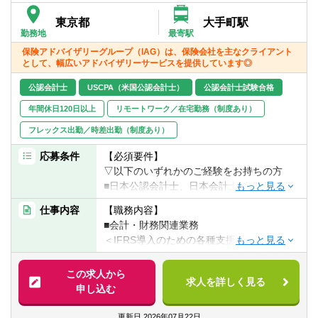
■環境労働安全衛生に詳しい人（工場の労務
東京都
大手町駅
■サステナビリティ/非財務情報の第三者保
管理者、安全衛生管理者など）セカンドキ
勤務地
最寄駅
証サービス
ャリアとしてのご紹介も検討可能（有期）
保険アドバイザリーグループ（IAG）は、保険会社を主なクライアント
https://www.pwc.com/jp/ja/services/assuran
■コンサルティングファーム経験者で今後、
として、幅広いアドバイザリーサービスを提供しています◎
ce/sustainability/sustainability-csr-report-
サステナビリティの領域に軸足を置きたい
assurance.html
公認会計士
USCPA（米国公認会計士）
方
公認会計士試験合格
■監査法人での会計監査経験者で今後監査以
年間休日120日以上
リモートワーク／在宅勤務（制度あり）
外の業務を経験したい方
フレックス出勤／時差出勤（制度あり）
応募条件
【必須要件】
▽以下のいずれかのご経験をお持ちの方
■日本公認会計士、日本会計士試験全科目合
格者、USCPA等の会計資格保持者（また
仕事内容
【職務内容】
は、科目合格者）
■会計・財務関連業務
■監査法人やコンサルティングファームでの
＜IFRS導入のための各種支援＞
アドバイザリー業務経験を有する方
・IFRS導入にかかるプロジェクトマネジメ
■事業会社での経理業務又は保険会社で決算
ント、IFRS導入の影響度分析、会計方針の
この求人から
関係の数理業務を経験されている方
求人を詳しく見る
策定、財務報告プロセス及び内部統制の構
申し込む
築、システム開発等に関する支援
【歓迎経験・スキル】
・IFRSに基づく財務報告の作成支援
更新日
2026年07月22日