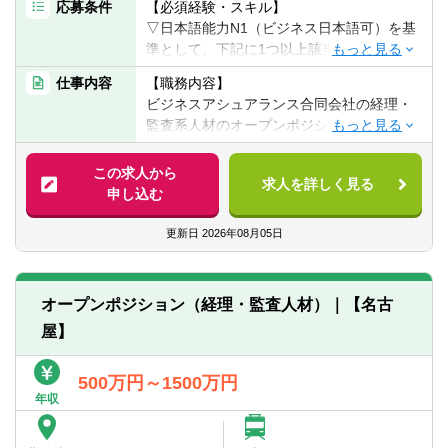
応募条件
【必須経験・スキル】
携したプロジェクトも多数あるため、チー
会社でコンプライアンス体制の構築や定性
▽日本語能力N1（ビジネス日本語可）を基
ムワークとリーダーシップを発揮し、プロ
的なリスク管理（いわゆる2線業務）、内部
準として、下記に1つ以上該当する方（経験
ジェクトを強く推進することが期待されま
監査の経験
は2年以上）
す。
■海外拠点の内部監査、コンプライアンスモ
仕事内容
【職務内容】
■簿記3級以上の取得
ニタリングの経験
ビジネスアシュアランス合同会社の経理・
■経理経験
【具体的には】
■不正リスクマネジメントに係る業務の経験
監査系人材のオープンポジションとなりま
■会計知識
■ガバナンスおよび内部監査支援
■グループ会社を含めたガバナンス運営、グ
す。
■上場企業での決算業務経験
・グローバルガバナンス態勢の設計・構
ローバル法務・コンプライアンス体制の構
この求人から
■税務申告経験3年以上
築・高度化支援（内部監査、企業全体のア
求人を詳しく見る
築に関与した経験
対象部門：CTSF/CTS TCC/CTSG/TSI
申し込む
■内部監査経験
シュアランス機能連携、企業風土改革、
■リスクガバナンス、リスクアペタイトフレ
■経営・会計コンサル経験
GRCツール導入支援）
ームワーク、統合的リスク管理の運営経験
各部門により、勤務地、対象年齢、業務内
更新日
2026年08月05日
■SAP経験者
・内部統制評価支援（JSOX/USSOX含む）
■各種コンプライアンス違反（贈収賄、会計
容、募集要件が異なりますので詳細は各部
■営業的実務経験
・取締役会の実効性評価支援
不正及び品質偽装対応等）への対応経験
門のJDのご確認をお願いします。
■会計士
・不正調査およびガバナンス再構築支援
■各業種特定の法規制・コンプライアンスの
オープンポジションでの選考は通常の部門
■税理士
オープンポジション（経理・監査人材）｜【名古
■リスク管理およびコンプライアンス支援
対応経験（特に金融機関、製薬業界）
別の選考よりお時間を要しますので、ご希
・グローバルリスク管理の設計・構築・高
屋】
■コーポレートガバナンスコードに係る経験
望の部門がある場合はそちらを優先的にご
度化支援（TPRM（第三者リスク管理）体
■日本公認会計士または海外CPA(USCPAを
応募ください。
制構築支援含む）
含む)、公認内部監査人（CIA）、公認情報
選考を希望されるポジションが複数ある場
500万円～1500万円
・グローバルコンプライアンスリスクアセ
システム監査人(CISA)、公認不正検査士
合はメモ欄に選考を優先 信頼性の上、希望
年収
スメントおよび高リスク領域の統制強化支
（CFE）、公認AMLスペシャリスト
される部門名を記載願います。
援
（CAMS / CAMS-Audit）、公認グルーバル