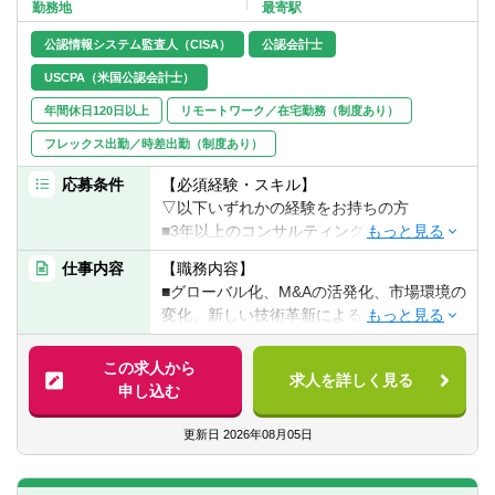
転職お役立ち情報
勤務地
最寄駅
公認情報システム監査人（CISA）
公認会計士
ご利用ガイド
USCPA（米国公認会計士）
非公開求人とは？
年間休日120日以上
リモートワーク／在宅勤務（制度あり）
フレックス出勤／時差出勤（制度あり）
サービス紹介
応募条件
【必須経験・スキル】
転職お役立ち情報
▽以下いずれかの経験をお持ちの方
■3年以上のコンサルティングファーム、ま
業界情報
たは、監査法人等でのコンサルタントとし
仕事内容
【職務内容】
ての業務経験者
求人情報
■グローバル化、M&Aの活発化、市場環境の
■3年以上の経営管理、経営企画等に係る業
変化、新しい技術革新による変化、規制変
務の経験者
更、労働人口減少、内部不正、サイバー犯
■3年以上の法務/コンプライアンス/リスク管
罪、自然災害など、企業が対応すべきリス
この求人から
理に係る業務の経験者
求人を詳しく見る
クは多様化し、日々変動しています。
申し込む
■また、企業は持続的な成長と中長期的な企
【歓迎経験・スキル】
業価値向上の観点から、実効的なガバナン
更新日
2026年08月05日
▽下記、いずれかのスキル・経験等があれ
スの構築がよりいっそう求められていま
ば歓迎いたします。
す。
■事業会社の海外拠点でのビジネス経験