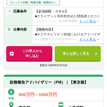
タルツールを活用した実務経験（Alteryx、
フレックス出勤／時差出勤（制度あり）
■経営戦略の実現に貢献するデータ活用やテ
Tableau、UiPath、Power BIなど）
クノロジー利用の検討支援
応募条件
【必須経験・スキル】
■生成AI活用・開発経験（Chat GRP、
■クライアント等外部含めた関係者とのコミ
Microsoft Copilot、Phythonなど）
【業務の流れ・イメージ】
ュニケーション力や利害調整力
■決算業務効率化、ユーザー側からSAPなど
当該チームはシステム開発、プログラミン
■Microsoft Office（エクセル、パワーポイン
の会計システム導入の経験（業務要件定
仕事内容
【職務内容】
グは行いません。あくまでクライアントの
ト等）を用いた資料作成力
義、UATなど）
■サステナビリティ領域におけるアドバイザ
ユーザー部門に寄り添い、最上流のフェー
■サステナビリティ領域への高い興味や関心
■決算ワークフロー（Blackline、
リー業務およびそのサポート業務
ズからアドバイザリーを行っています。
▽監査法人やコンサルティング会社などで
ServiceNow、Workivaなど）導入の経験
監査経験・会計アドバイザリー業務、また
■各種プロジェクトマネジメント資格（PMP
【具体的には】
～以下、業務の流れ一例～
この求人から
はサステナビリティ関連業務（※）の経験を
など）
求人を詳しく見る
■各種基準・フレームワーク（ISSB/SSBJ,
■業務プロセスの構築（業務要件、新旧業務
申し込む
有する方、または、金融機関や大手事業会
■システム観点の資格（基本情報技術者、各
SEC, CSRD/ESRS等）導入および内部統制
フロー図の作成等）
社において、以下のいずれかのご経験を3年
種ベンダー資格など）
構築に係るアドバイザリー業務
■業務要件定義書の作成
更新日
2026年07月21日
程度以上お持ちの方
■会計観点の資格（公認会計士および全科目
■サステナビリティ格付に関するアドバイザ
■移行方針書/移行計画書の作成
・決算（連結決算・子会社管理・開示作
合格者、米国公認会計士など国際的な会計
リー業務
■ユーザーマニュアルの作成
成・監査対応など）
士資格および全科目合格者、日商簿記1級以
■サステナビリティに関する規制動向・業界
■Excel、Access、Tablaeu、Alteryx等を活
・財務企画（会計方針・決算方針の策定な
上）
財務報告アドバイザリー（PM）｜【東京都】
動向のリサーチ業務
用したEUCの開発
ど）
■サステナビリティ開示 内部監査支援
■UAT方針/UAT計画書の作成、UATの実施
・経営企画、サステナビリティ企画（サス
500万円～1000万円
■統合報告書高度化支援
■BCP（ユーザ）の作成
テナビリティ関連開示策定、戦略策定）
年収
■システム開発に伴う当局対応
・内部統制構築（J-SOX、US-SOX対応な
【本ポジションの魅力】
■プロジェクト計画やスケジュールの策定、
ど）