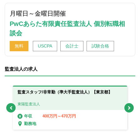
月曜日～金曜日
開催
PwCあらた有限責任監査法人 個別転職相
談会
無料
USCPA
会計士
試験合格
監査法人の求人
日
監査スタッフ/非常勤（準大手監査法人）【東京都】
【
ャ
東陽監査法人
E
400万円～470万円
年収
勤務地