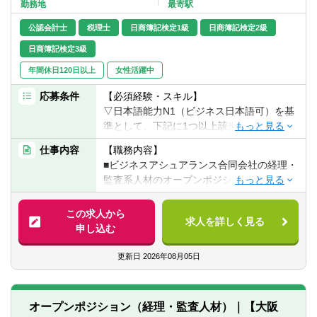
・新法規制の調査および対応プラクティス
勤務地
最寄駅
サンクションスペシャリスト（CGSS）等
例）第一希望：CTSS第 二希望：Tech
支援
の資格をお持ちの方
Center 第三希望：CTS Auto
公認会計士
税理士
日商簿記検定1級
日商簿記検定2級
■その他、GRC関連支援
■ビジネスレベルの英語力（海外出張可能な
また、面接以降の同時選考は不可となりま
・BCPおよびオペレーショナルレジリエン
日商簿記検定3級
レベル）
すのでご留意ください。
ス態勢構築支援
ご希望に添いかねる場合がございますこと
年間休日120日以上
女性活躍中
・ESGリスク管理支援
をご了承ください。
応募条件
【必須経験・スキル】
▽日本語能力N1（ビジネス日本語可）を基
準として、下記に1つ以上該当する方（経験
は2年以上）
仕事内容
【職務内容】
■簿記3級以上の取得
■ビジネスアシュアランス合同会社の経理・
■経理経験
監査系人材のオープンポジションとなりま
■会計知識
す。
■上場企業での決算業務経験
この求人から
■税務申告経験3年以上
求人を詳しく見る
対象部門：CTSF/CTS TCC/CTSG/TSI
申し込む
■内部監査経験
■経営・会計コンサル経験
各部門により、勤務地、対象年齢、業務内
更新日
2026年08月05日
■SAP経験者
容、募集要件が異なりますので詳細は各部
■営業的実務経験
門のJDのご確認をお願いします。
■会計士
オープンポジションでの選考は通常の部門
■税理士
オープンポジション（経理・監査人材）｜【大阪
別の選考よりお時間を要しますので、ご希