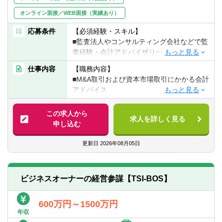
オンライン面接／WEB面接（実績あり）
応募条件
【必須経験・スキル】
■監査法人やコンサルティング会社などで監
査経験・会計アドバイザリー業務経験を有
する方
仕事内容
【職務内容】
▽金融機関や大手事業会社において、以下
■M&A取引および資本市場取引にかかる会計
のいずれかのご経験を3年程度以上お持ちの
アドバイス
方
■財務報告領域のポスト・マージャー・イン
■決算（連結決算・子会社管理・開示作成・
テグレーション（PMI）支援業務
この求人から
監査対応など）
求人を詳しく見る
■財務報告プロセス高度化（BPR）支援業務
申し込む
■財務企画（会計方針・決算方針の策定な
■経理DX支援
ど）
■複雑な財務会計領域にかかる会計アドバイ
更新日
2026年08月05日
■内部統制構築（J-SOX、US-SOX対応な
ス
ど）
■IFRSおよびUSGAAPに基づく財務報告作
成支援業務
【歓迎経験・スキル】
ビジネスオーナーの経営参謀【TSI-BOS】
■IFRSおよびUSGAAP導入支援業務
■会計関係の資格（公認会計士および全科目
■J-SOX およびUS-SOX への対応支援業務
合格者、米国公認会計士など国際的な会計
600万円～1500万円
士および全科目合格者、日商簿記2級以上)
年収
■TOEIC700点以上かつビジネス上で英語に