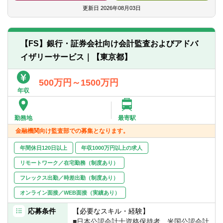
上
オーナーズアジェンダ（経営課題）のう
更新日
2026年08月03日
■企業変革に関するコンサルティング提案・
ち、主に経営企画/経営管理マターへの対応
営業経験、またそれらの必要な説明資料・
支援
提案資料の作成経験
■プロジェクトマネジメントに関する経験
【FS】銀行・証券会社向け会計監査およびアドバ
▽想定業務：
(スケジュール、タスク、ファイナンス、契
イザリーサービス｜【東京都】
■オーナー企業を対象としたファミリーオフ
約、メンバーの管理等)
ィスの番頭的役割支援
■コンサルティングファームでのマネージャ
■PE、商社向け投資ポートフォリオ管理、
500万円～1500万円
ー以上の職務経験もしくは事業会社での管
投資先バリューアップ支援
年収
理職以上の職務経験
■事業会社の経営企画室における中期計画策
定、実行(M&A、JV、各種改善施策)支援
▽シニア・アソシエイト
勤務地
最寄駅
■事業会社の経営管理業務の自動化
■外部支援又は事業会社内の立場で経営企
金融機関向け監査部での募集となります。
■事業会社の海外進出、拡大、再編、撤退支
画/経営管理関連業務の課題解決経験3年以
援
上
年間休日120日以上
年収1000万円以上の求人
■クライアントに寄り添う高い感受性とコミ
【本チームについて】
リモートワーク／在宅勤務（制度あり）
ュニケーション力
オーナー経営者や幹部と間近でコミュニケ
■プロジェクトにおける社内外を巻き込んだ
フレックス出勤／時差出勤（制度あり）
ーションをとりながら、企業が数年～数十
協働経験
オンライン面接／WEB面接（実績あり）
年に一度直面する重要な経営課題に対峙し
■PPTやExcelを使った資料作成力
ていく挑戦的な経験を短期間で多く積む事
応募条件
【必要なスキル・経験】
ができます。
▽共通
■日本公認会計士資格保持者、米国公認会計