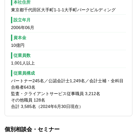
【求める人物像】
本社住所
ンバーであり、最初期から一緒にチーム作
■サステナビリティ業務拡大のためにどうす
りを行うことができる。
東京都千代田区大手町1-1-1大手町パークビルディング
ればよいか何ができるか想像できる方
設立年月
■デリバリーチームが必要な情報をいかに発
【キャリアパス】
信していくか考えることができる方
2006年06月
■会計的な素養を磨きつつも、もっぱらプロ
■自ら積極的にアイディアを出し、主体的に
ジェクトマネジメントの専門家として必要
資本金
業務を推進できる方
な経験とスキルを身に付け、プロジェクト
10億円
■他OU/LOSの関係者とコンタクトを取り、
の成功を通したクライアントの信頼獲得と
連携を取りながら業務を推進できる方
それをテコにしたビジネスの拡大を担う。
従業員数
■高いコミュニケーション力、チームワーク
1,001人以上
力を有する方
従業員構成
パートナー245名／公認会計士1,249名／会計士補・全科目
合格者643名
監査・クライアントサービス従事職員 3,212名
その他職員 128名
合計 3,585名（2024年6月30日現在）
個別相談会・セミナー