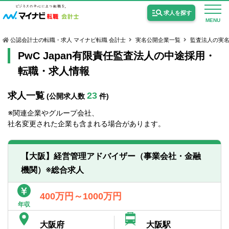
求人を探す
MENU
公認会計士の転職・求人 マイナビ転職 会計士
実名公開企業一覧
監査法人の実
PwC Japan有限責任監査法人の中途採用・
転職・求人情報
求人一覧
23
(公開求人数
件)
公認会計士の求人
※関連企業やグループ会社、
監査法人の求人
社名変更された企業も含まれる場合があります。
公認会計士試験合格向けの求人
【大阪】経営管理アドバイザー（事業会社・金融
USCPA（米国公認会計士）の求人
機関）※総合求人
女性会計士の転職
400万円～1000万円
年収
個別転職相談会・セミナー
大阪府
大阪駅