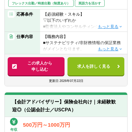
■その他証明業務
フレックス出勤／時差出勤（制度あり）
英語力を活かす
・主要クライアント：金融機関（銀行・証
券会社）
応募条件
【必須経験・スキル】
▽以下のいずれか
【BCMの特徴】
■監査法人やコンサルティングファームでの
■多種多様なクライアントを支援し、最先端
サステナビリティ情報・非財務情報の保証
仕事内容
【職務内容】
の金融サービスに携わることができます
業務のご経験のある方
■サステナビリティ/非財務情報の保証業務
■監査業務とアドバイザリー業務の両方を提
■製造業において、環境安全管理、環境保
がメインとなります。
供しているため、知見の蓄積およびキャリ
全、エネルギー管理、公害防止管理、施設
■サステナビリティ/非財務情報の保証にお
アアップに繋げることができます
管理の知識とご経験のある方（5年以上）
ける専門家チームメンバーとして、経験・
この求人から
求人を詳しく見る
能力に応じ、強みを活かしたご活躍を期待
申し込む
【歓迎経験・スキル】
いたします。
■サステナビリティ領域に携わりたいという
更新日
2026年07月22日
熱意
■ご希望に応じて、保証業務の延長として、
■英語力
サステナビリティ/ESG情報開示に関するア
■環境計量士、技術士、公害防止管理者、エ
ドバイザリー業務サステナビリティ/ESGマ
ネルギー管理士等の環境系資格
【会計アドバイザリー】保険会社向け｜未経験歓
ネジメントに関するアドバイザリー業務も
■環境安全部門におけるISO14001対応のご
迎◎（公認会計士／USCPA）
ご経験いただけます。
経験
■国内外の大学院での環境/サステナビリテ
具体的なビジネスについては、以下をご参
500万円～1000万円
ィ領域での修士号
照ください。
年収
■他監査法人などでの保証業務経験者