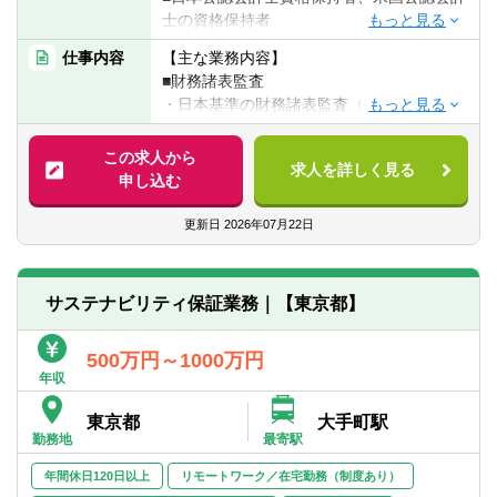
コンサル未経験者も多いためメンバーの育
■海外現地法人での勤務経験
士の資格保持者
成に力を入れており、各種研修やOJTにお
■事業立ち上げ経験
■金融機関における勤務経験 または、内部
けるサポートが充実しています。
仕事内容
【主な業務内容】
監査・監査法人における監査経験
■財務諸表監査
【キャリアパス】
・日本基準の財務諸表監査（金融商品取引
【あれば望ましいスキル・経験】
コンサル：比較的職階が低い時期から経営
法監査、会社法監査、各種業法に基づく監
■英語力（ビジネルレベルの英語力であれば
陣とのコミュニケーションや提案活動の訓
査、その他）
この求人から
尚可）
求人を詳しく見る
練を積む事ができ、提案力や人脈構築の入
・海外会計基準の財務諸表監査（国際会計
申し込む
口を経験できます。
基準、米国会計基準）
事業会社：当チームの課題解決はカバー範
更新日
2026年07月22日
囲が広く、将来的にCFOや経営企画室長を
■内部統制監査
担う為の経験を積む事ができます。
・金融商品取引法に基づく内部統制監査
（J-SOX）
サステナビリティ保証業務｜【東京都】
・米国企業改革法（404条）に基づく内部統
制監査
500万円～1000万円
年収
■金融アドバイザリーサービス
・銀行・証券会社に対する各種アドバイザ
東京都
大手町駅
リーサービス（会計基準、内部統制、内部
勤務地
最寄駅
監査、金融規制対応等）
年間休日120日以上
リモートワーク／在宅勤務（制度あり）