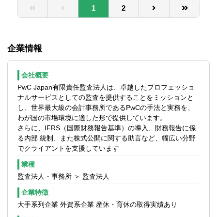
活躍することができる。
経験
のユーザー経験者
1
2
らゆる種類・規模の会計プロジェクトへ関
■基準の理解、基準の適用と応用、調査・分
■海外における勤務経験
■データ準備、視覚化ツール、RPAなどデジ
与することができ、会計ソリューションを
析、論理的な整理等を日々の業務から、ハ
■※語学力がある場合は海外オフィスとの協
タルツールを活用した実務経験（Alteryx,、
サービスとして実際に提供するために必要
ード、ソフトスキル両面から身に着け磨く
業プロジェクト等への参画の可能性あり
Tableau、UiPathなど）
な知見と能力を得ることができる。
ことで成長することが可能、ビジネスでの
▽以下のいずれかのプロジェクトへの従事
■TOEIC700点以上かつビジネス上で英語に
企業情報
■難度が比較的高いプロジェクトへの参画を
基礎スキルと＋αの付加価値を得ることがで
経験
よるコミュニケーションを取れる方
想定しており、ストレッチングでスピード
きることから、キャリあにおける自己の可
■会計基準や開示制度等への対応
■海外企業や団体が公表する開示資料や基準
感あるプロジェクト環境においてビジネス
能性を広げることができる。自己のゴール
■M&A等に伴う会計PMI
会社概要
等を解読できる方
パーソンとしての自己の成長を加速させる
に向けた様々な選択肢を持つことができ
■株式上場
PwC Japan有限責任監査法人は、卓越したプロフェッショ
■会計専門職に関する資格（JCPA、
ことができる。
る。
■会計システムの導入や業務改善
ナルサービスとしての監査を提供することをミッションと
USCPA、税理士など）
■コンサルティングファーム等では「汎用ス
■社会課題解決に貢献できる業務であり、ア
▽必須の資格は無いものの、以下の資格が
し、世界最大級の会計事務所であるPwCの手法と実務を、
■その他、会計に関する資格（日商簿記検
キル」とされるプロジェクト管理能力を
ドバイザーとしての中長期的なゴールを達
あれば尚可
わが国の市場環境に適した形で提供しています。
定、BATICなど）
FRAでは新たに「専門スキル」と位置付
成できる。
■プロジェクトマネージャー職に関する資格
さらに、IFRS（国際財務報告基準）の導入、財務報告に係
け、PMO等の経験を自身の専門性につなげ
（PMP、IPAプロジェクトマネージャなど）
る内部 統制、また株式公開に関する助言など、幅広い分野
▽Manager以上
る形でキャリアを構築することができる。
■会計専門職に関する資格（JCPA、
でクライアントを支援しています
■監査法人・コンサルティングファームにお
■海外のPwCオフィスとの協業により、英語
USCPA、税理士など）
けるProject Manager経験
力をはじめとした自身の能力を活かしなが
業種
■その他、会計に関する資格（日商簿記検
■クライアント等外部含めた関係者とのコミ
ら、多種多様なプロフェッショナルに囲ま
定、BATICなど）
監査法人・事務所 ＞ 監査法人
ュニケーション力や利害調整力
れた環境でグローバルなマインドセットと
■課題の優先順位付けを実施し、クライアン
コミュニケーションスキルを更に養うこと
企業特徴
トと合意形成できる能力
ができる。
大手系列企業 外資系企業 産休・育休の取得実績あり
■FRA内で新しく設立するチームの旗揚げメ