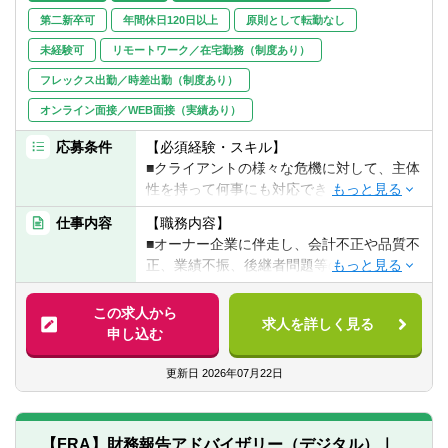
志望部門をご記載ください。
第二新卒可
年間休日120日以上
原則として転勤なし
・銀行・証券グループ
未経験可
リモートワーク／在宅勤務（制度あり）
・保険グループ
フレックス出勤／時差出勤（制度あり）
・資産運用グループ
オンライン面接／WEB面接（実績あり）
応募条件
【必須経験・スキル】
■クライアントの様々な危機に対して、主体
性を持って何事にも対応できる胆力
■アントレプレナーシップ（新規事業の立ち
仕事内容
【職務内容】
上げ途中であるため、指示待ちの姿勢では
■オーナー企業に伴走し、会計不正や品質不
なく、自らで課題を考えて事業を大きくし
正、業績不振、後継者問題等の様々な危機
ていこうという起業家的なマインド）
に対応するアドバイザリー業務
■チームで仕事をするというマインド
この求人から
■将来に向けて自ら学習テーマを設定し常に
求人を詳しく見る
【具体的に】
申し込む
多くを学んでいくことができる能力
■デリバリー業務
■会計数値を読み解くスキル
オーナーズアジェンダ（経営課題）のうち
更新日
2026年07月22日
■ステークホルダーとのコミュニケーション
特に危機対応支援
能力、ビジネスに対する理解力
■PPT・Excel
主な対象クライアント：オーナー企業
【FRA】財務報告アドバイザリー（デジタル）｜