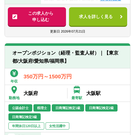
※上記以外に経営戦略、M&A、組織再編、
■各業種特定の法規制・コンプライアンスの
更、労働人口減少、内部不正、サイバー犯
築・高度化支援（内部監査、企業全体のア
海外進出、業務効率化などクライアントに
対応経験（特に金融機関、製薬業界）
罪、自然災害など、企業が対応すべきリス
シュアランス機能連携、企業風土改革、
この求人から
とって需要なプロジェクトに従事した経験
■コーポレートガバナンスコードに係る経験
求人を詳しく見る
クは多様化し、日々変動しています。
GRCツール導入支援）
申し込む
がある方も可
■日本公認会計士または海外CPA（USCPA
■また、企業は持続的な成長と中長期的な企
・内部統制評価支援（JSOX/USSOX含む）
■グローバルに展開する企業や金融機関で事
を含む）、公認内部監査人（CIA）、公認情
業価値向上の観点から、実効的なガバナン
・取締役会の実効性評価支援
更新日
2026年07月21日
業企画、経営企画、海外管理部、RHQでの
報システム監査人（CISA）、公認不正検査
スの構築がよりいっそう求められていま
・不正調査およびガバナンス再構築支援
事業経験、リスクマネジメントや内部監査
士（CFE）、公認AMLスペシャリスト
す。
■リスク管理およびコンプライアンス支援
等の経験を有する方
（CAMS/CAMS-Audit）、公認グルーバルサ
■そのような状況の中、事業アイデアの誕生
・グローバルリスク管理の設計・構築・高
■法務、コンプライアンス、IT・セキュリテ
ンクションスペシャリスト（CGSS）の資
オープンポジション（経理・監査人材）｜【東京
からグローバル企業に成長するまでの企業
度化支援（TPRM（第三者リスク管理）体
ィ等の本部機能に所属をしながら、全社プ
格をお持ちの方
都/大阪府/愛知県/福岡県】
の様々なステージに応じ、企業のニーズを
制構築支援含む）
ロジェクトの企画や推進経験を有する方
■国内外の弁護士資格保有者、法科大学院、
一から把握し、パートナーとして会社と一
・グローバルコンプライアンスリスクアセ
海外のロースクールを卒業された方
緒に企業価値を向上させることが期待され
スメントおよび高リスク領域の統制強化支
350万円～1500万円
▽また、下記能力・経験等があれば尚歓迎
■ビジネスレベルの英語力（海外出張可能な
ています。
年収
援
いたします。
レベル）
・新法規制の調査および対応プラクティス
■事業会社の海外拠点でのビジネス経験
■GRC領域で経験を積みたいと強く希望し
大阪府
大阪駅
■日々変化する環境に適応し、クライアント
支援
■BIツールやSQLのスキルを活用し、データ
チャレンジ意欲を有する方
勤務地
最寄駅
開拓からデリバリーまでの全てのフェーズ
■その他、GRC関連支援
分析を活用したプロセスの改善・高度化の
で活躍したいという強いビジネスマインド
・BCPおよびオペレーショナルレジリエン
公認会計士
税理士
日商簿記検定1級
日商簿記検定2級
経験
をお持ちの方を募集しています。資格やバ
ス態勢構築支援
■GRCツールの導入経験、テクノロジーを
日商簿記検定3級
ックグラウンドも異なる5か国以上の多様性
・ESGリスク管理支援
活用した経営管理・リスク管理プロセスの
に富んだチームの中で、海外のPwCメンバ
年間休日120日以上
女性活躍中
改善・高度化の経験
ーやPwC Japan グループの各社と密接に連
■銀行・証券会社・保険会社やそのグループ