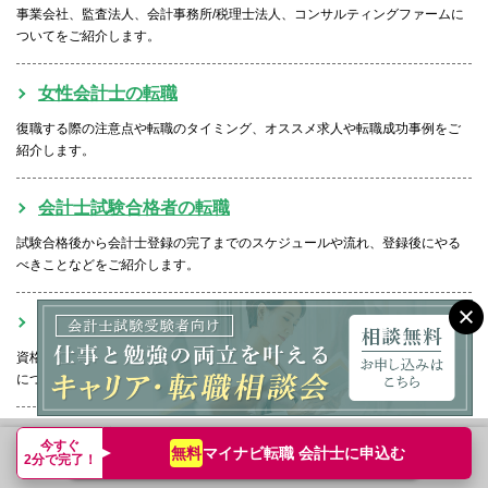
事業会社、監査法人、会計事務所/税理士法人、コンサルティングファームに
ついてをご紹介します。
女性会計士の転職
復職する際の注意点や転職のタイミング、オススメ求人や転職成功事例をご
紹介します。
会計士試験合格者の転職
試験合格後から会計士登録の完了までのスケジュールや流れ、登録後にやる
べきことなどをご紹介します。
USCPA（米国公認会計士）の転職
資格取得のメリットや、活躍できるフィールド、転職市場での価値とニーズ
についてご紹介します。
未経験歓迎の転職
今すぐ
マイナビ転職 会計士に
申込む
無料
転職支援サービス申込み
簡単無料
2分で完了！
監査法人から事業会社やコンサルティングファームへの転職方法やポイント