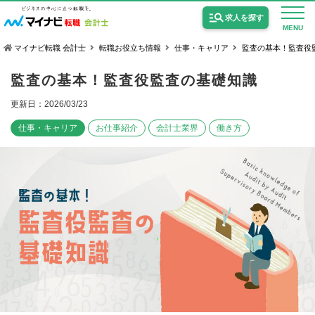
求人を探す
MENU
マイナビ転職 会計士
転職お役立ち情報
仕事・キャリア
監査の基本！監査役
監査の基本！監査役監査の基礎知識
更新日：2026/03/23
仕事・キャリア
お仕事紹介
会計士業界
働き方
公認会計士の求人
監査法人の求人
公認会計士試験合格向けの求人
USCPA（米国公認会計士）の求人
女性会計士の転職
個別転職相談会・セミナー