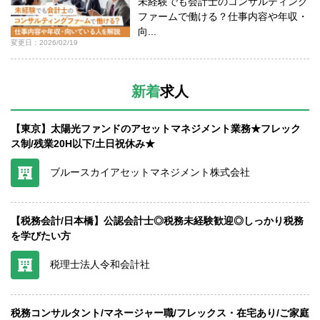
未経験でも会計士のコンサルティング
ファームで働ける？仕事内容や年収・
向...
変更日：2026/02/19
新着
求人
【東京】太陽光ファンドのアセットマネジメント業務★フレック
ス制/残業20H以下/土日祝休み★
ブルースカイアセットマネジメント株式会社
【税務会計/日本橋】公認会計士◎税務未経験歓迎◎しっかり税務
を学びたい方
税理士法人令和会計社
税務コンサルタント/マネージャー職/フレックス・在宅あり/ご家庭