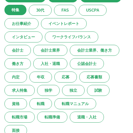
特集
30代
FAS
USCPA
お仕事紹介
イベントレポート
インタビュー
ワークライフバランス
会計士
会計士業界
会計士業界、働き方
働き方
入社・退職
公認会計士
内定
年収
応募
応募書類
求人特集
独学
独立
試験
資格
転職
転職マニュアル
転職市場
転職準備
退職・入社
面接