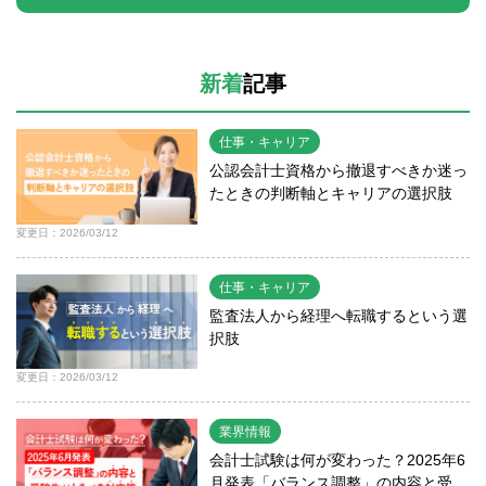
新着
記事
仕事・キャリア
公認会計士資格から撤退すべきか迷っ
たときの判断軸とキャリアの選択肢
変更日：2026/03/12
仕事・キャリア
監査法人から経理へ転職するという選
択肢
変更日：2026/03/12
業界情報
会計士試験は何が変わった？2025年6
月発表「バランス調整」の内容と受...