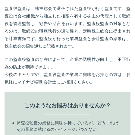
転職お役立ち情報
監査役監査は、株主総会で選任された監査役が行う監査です。監
査役は会社組織から独立した権限を有する株主の代理として取締
ご利用ガイド
役を管理監督し、勧告や助言を行います。監査役監査の対象とな
非公開求人とは？
るのは、取締役の職務執行の適法性と、定時株主総会に提出され
る計算書類です。監査役が行った業務監査と会計監査の結果は、
サービス紹介
株主総会の招集通知に記載されます。
転職お役立ち情報
この監査役監査の存在によって、企業の透明性が向上し、不正行
業界情報
為の防止が期待できます。
今後のキャリアや、監査役監査の業務に興味をお持ちの方は、お
求人情報
気軽にマイナビ転職 会計士にご相談ください。
このようなお悩みはありませんか？
監査役監査の業務に興味を持っているが、どうすれば
その業務に就けるのかイメージがつかない