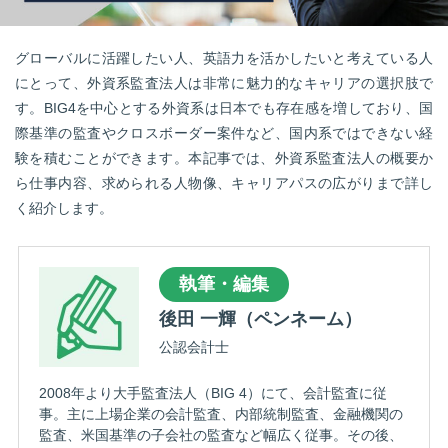
転職お役立ち情報
ご利用ガイド
グローバルに活躍したい人、英語力を活かしたいと考えている人
にとって、外資系監査法人は非常に魅力的なキャリアの選択肢で
非公開求人とは？
す。BIG4を中心とする外資系は日本でも存在感を増しており、国
際基準の監査やクロスボーダー案件など、国内系ではできない経
サービス紹介
験を積むことができます。本記事では、外資系監査法人の概要か
転職お役立ち情報
ら仕事内容、求められる人物像、キャリアパスの広がりまで詳し
く紹介します。
業界情報
求人情報
執筆・編集
後田 一輝（ペンネーム）
公認会計士
2008年より大手監査法人（BIG 4）にて、会計監査に従
事。主に上場企業の会計監査、内部統制監査、金融機関の
監査、米国基準の子会社の監査など幅広く従事。その後、