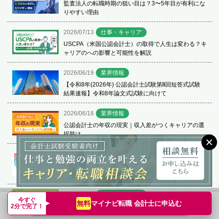
監査法人の転職時期の狙い目は？3〜5年目が有利にな
りやすい理由
2026/07/13
仕事・キャリア
USCPA（米国公認会計士）の取得で人生は変わる？キ
ャリアのへの影響と可能性を解説
2026/06/19
業界情報
【令和8年(2026年) 公認会計士試験第Ⅱ回短答式試験
結果速報】令和8年論文式試験に向けて
2026/06/18
業界情報
公認会計士の年収の現実｜収入差がつくキャリアの選
択肢は
2026/06/18
業界情報
公認会計士の内定獲得に苦戦！就職できない人の特徴
と成功戦略
2026/05/18
仕事・キャリア
今すぐ
マイナビ転職 会計士に
申込む
無料
転職支援サービス申込み
簡単無料
公認会計士は食えない？将来性や現実的な年収を解説
2分で完了！