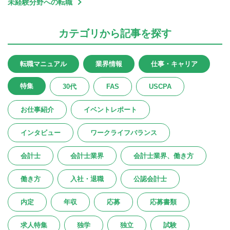
未経験分野への転職
カテゴリ
から記事を探す
転職マニュアル
業界情報
仕事・キャリア
特集
30代
FAS
USCPA
お仕事紹介
イベントレポート
インタビュー
ワークライフバランス
会計士
会計士業界
会計士業界、働き方
働き方
入社・退職
公認会計士
内定
年収
応募
応募書類
求人特集
独学
独立
試験