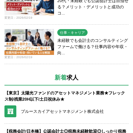
20代・未経験でも公認会計士は目指せ
る？メリット・デメリットと成功の
コ...
変更日：2026/02/19
仕事・キャリア
未経験でも会計士のコンサルティング
ファームで働ける？仕事内容や年収・
向...
変更日：2026/02/19
新着
求人
【東京】太陽光ファンドのアセットマネジメント業務★フレック
ス制/残業20H以下/土日祝休み★
ブルースカイアセットマネジメント株式会社
【税務会計/日本橋】公認会計士◎税務未経験歓迎◎しっかり税務