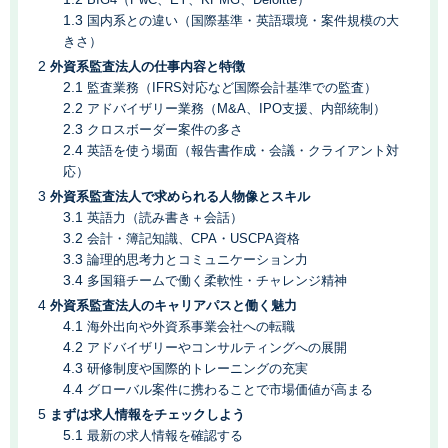
国内系との違い（国際基準・英語環境・案件規模の大
きさ）
外資系監査法人の仕事内容と特徴
監査業務（IFRS対応など国際会計基準での監査）
アドバイザリー業務（M&A、IPO支援、内部統制）
クロスボーダー案件の多さ
英語を使う場面（報告書作成・会議・クライアント対
応）
外資系監査法人で求められる人物像とスキル
英語力（読み書き＋会話）
会計・簿記知識、CPA・USCPA資格
論理的思考力とコミュニケーション力
多国籍チームで働く柔軟性・チャレンジ精神
外資系監査法人のキャリアパスと働く魅力
海外出向や外資系事業会社への転職
アドバイザリーやコンサルティングへの展開
研修制度や国際的トレーニングの充実
グローバル案件に携わることで市場価値が高まる
まずは求人情報をチェックしよう
最新の求人情報を確認する