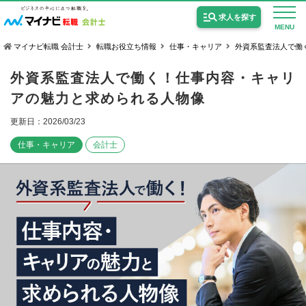
求人を探す
MENU
マイナビ転職 会計士
転職お役立ち情報
仕事・キャリア
外資系監査法人で働
外資系監査法人で働く！仕事内容・キャリ
アの魅力と求められる人物像
更新日：2026/03/23
公認会計士の求人
仕事・キャリア
会計士
監査法人の求人
公認会計士試験合格向けの求人
USCPA（米国公認会計士）の求人
女性会計士の転職
個別転職相談会・セミナー