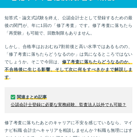
転職お役立ち情報
ご利用ガイド
短答式・論文式試験を終え、公認会計士として登録するための最
後の関門が、年に1回の「修了考査」です。修了考査に落ちたら
非公開求人とは？
「再受験」も可能で、回数制限もありません。
サービス紹介
しかし、合格率はおおむね7割前後と高い水準ではあるものの、
「修了考査に落ちたらどうなるのか」は気になるところではない
転職お役立ち情報
でしょうか。そこで今回は、
修了考査に落ちたらどうなるのか、
業界情報
不合格後に生じる影響、そして次に何をすべきかまで解説しま
す
。
求人情報
関連まとめ記事
公認会計士登録に必要な実務経験、監査法人以外でも可能？
修了考査に落ちたあとのキャリアに不安を感じているなら、マイ
ナビ転職 会計士へキャリアを相談しませんか？転職も無理にはす