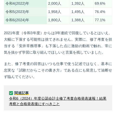
令和4(2022)年
2,000人
1,392人
69.6%
令和5(2023)年
1,958人
1,495人
76.4%
令和6(2024)年
1,800人
1,388人
77.1%
2021年度（令和3年度）からは3年連続で回復しているとはいえ、
大幅に下落する可能性は捨てきれません。実際に、修了考査を担
当する「安井常務理事」も下落した点に激励の動画で触れ、常に
気を抜かず学習に取り組んでほしいと言葉を残していました。
また、修了考査の回答はいつも仕事で使う記述ではなく、基本に
忠実な『試験だからこその書き方』である点にも留意して油断せ
ず臨んでください。
関連記事
令和6（2024）年度公認会計士修了考査合格発表速報！結果
考察と合格発表後にすべきこと