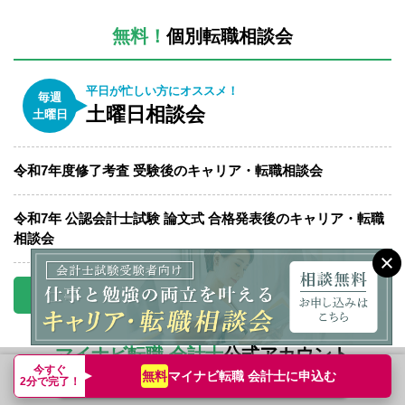
無料！
個別転職相談会
平日が忙しい方にオススメ！
毎週
土曜日相談会
土曜日
令和7年度修了考査 受験後のキャリア・転職相談会
令和7年 公認会計士試験 論文式 合格発表後のキャリア・転職
相談会
相談会一覧を見る
マイナビ転職 会計士
公式アカウント
今すぐ
マイナビ転職 会計士に
申込む
無料
転職支援サービス申込み
簡単無料
2分で完了！