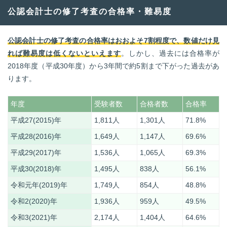
公認会計士の修了考査の合格率・難易度
公認会計士の修了考査の合格率はおおよそ7割程度で、数値だけ見
れば難易度は低くないといえます
。しかし、過去には合格率が
2018年度（平成30年度）から3年間で約5割まで下がった過去があ
ります。
年度
受験者数
合格者数
合格率
平成27(2015)年
1,811人
1,301人
71.8%
平成28(2016)年
1,649人
1,147人
69.6%
平成29(2017)年
1,536人
1,065人
69.3%
平成30(2018)年
1,495人
838人
56.1%
令和元年(2019)年
1,749人
854人
48.8%
令和2(2020)年
1,936人
959人
49.5%
令和3(2021)年
2,174人
1,404人
64.6%