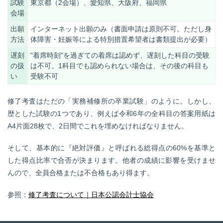
試験
東京都（
2
会場）、愛知県、大阪府、福岡県
会場
出願
インターネット出願のみ（書面申請は原則不可。ただし身
方法
体障害・妊娠等による特別措置希望者は書類提出が必要）
遅刻
"着席時刻
"
を過ぎての着席は認めず、遅刻した科目の受験
の扱
は不可。
1
科目でも認められない場合は、その後の科目も
い
受験不可
修了考査はただの「実務補修所の卒業試験」のように。しかし、
歴とした試験の1つであり、例えば令和6年の全科目の答案用紙は
A4片面28枚で、2日間でこれを埋めなければなりません。
そして、基本的に『絶対評価』と呼ばれる総得点の60%を基準と
した得点比率で合否が決まります。他者の成績に影響を受けませ
んので、全員合格または不合格もあり得ます。
参照：
修了考査について｜日本公認会計士協会