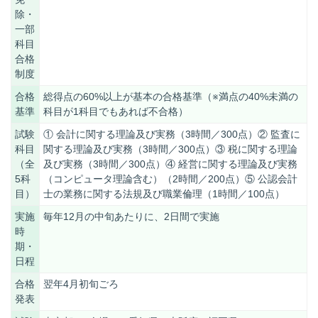
除・
一部
科目
合格
制度
合格
総得点の
60%
以上が基本の合格基準（
※
満点の
40%
未満の
基準
科目が
1
科目でもあれば不合格）
試験
① 会計に関する理論及び実務（3時間／300点）② 監査に
科目
関する理論及び実務（3時間／300点）③ 税に関する理論
（全
及び実務（3時間／300点）④ 経営に関する理論及び実務
5
科
（コンピュータ理論含む）（2時間／200点）⑤ 公認会計
目）
士の業務に関する法規及び職業倫理（1時間／100点）
実施
毎年
12
月の中旬あたりに、
2
日間で実施
時
期・
日程
合格
翌年
4
月初旬ごろ
発表