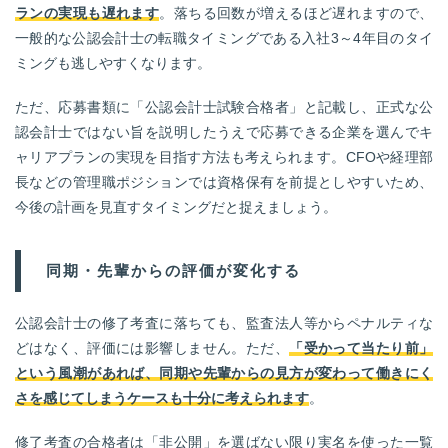
ランの実現も遅れます
。落ちる回数が増えるほど遅れますので、
一般的な公認会計士の転職タイミングである入社3～4年目のタイ
ミングも逃しやすくなります。
ただ、応募書類に「公認会計士試験合格者」と記載し、正式な公
認会計士ではない旨を説明したうえで応募できる企業を選んでキ
ャリアプランの実現を目指す方法も考えられます。CFOや経理部
長などの管理職ポジションでは資格保有を前提としやすいため、
今後の計画を見直すタイミングだと捉えましょう。
同期・先輩からの評価が変化する
公認会計士の修了考査に落ちても、監査法人等からペナルティな
どはなく、評価には影響しません。ただ、
「受かって当たり前」
という風潮があれば、同期や先輩からの見方が変わって働きにく
さを感じてしまうケースも十分に考えられます
。
修了考査の合格者は「非公開」を選ばない限り実名を使った一覧