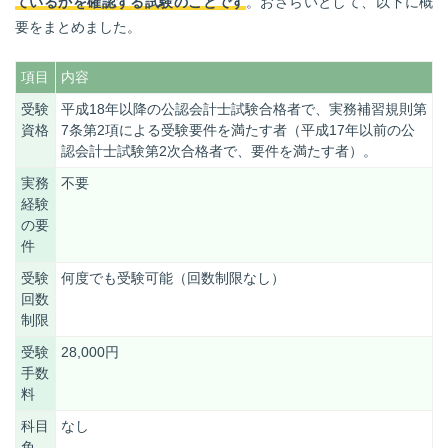
ているかを確認する試験のことです
。おさらいとして、以下に概
要をまとめました。
項目
内容
受験
平成18年以降の公認会計士試験合格者で、実務補習規則第
資格
7条第2項による受験要件を満たす者（平成17年以前の公
認会計士試験第2次合格者で、要件を満たす者）。
実務
不要
経験
の要
件
受験
何度でも受験可能（回数制限なし）
回数
制限
受験
28,000円
手数
料
科目
なし
免