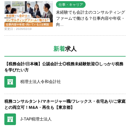
仕事・キャリア
未経験でも会計士のコンサルティング
ファームで働ける？仕事内容や年収・
向...
変更日：2026/02/19
新着
求人
【税務会計/日本橋】公認会計士◎税務未経験歓迎◎しっかり税務
を学びたい方
税理士法人令和会計社
税務コンサルタント/マネージャー職/フレックス・在宅あり/ご家庭
との両立可！M&A・再生も【東京都】
J-TAP税理士法人