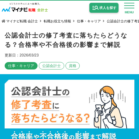
求人を探す
MENU
マイナビ転職 会計士
転職お役立ち情報
仕事・キャリア
公認会計士の修了考
公認会計士の修了考査に落ちたらどうな
る？合格率や不合格後の影響まで解説
更新日：2026/03/23
公認会計士の求人
仕事・キャリア
公認会計士
資格
監査法人の求人
公認会計士試験合格向けの求人
USCPA（米国公認会計士）の求人
女性会計士の転職
個別転職相談会・セミナー