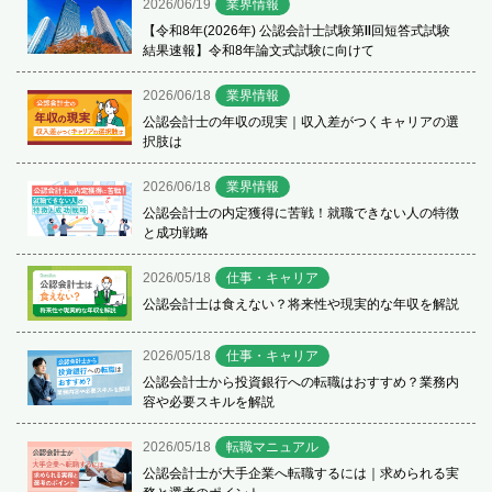
2026/06/19
業界情報
【令和8年(2026年) 公認会計士試験第Ⅱ回短答式試験
結果速報】令和8年論文式試験に向けて
2026/06/18
業界情報
公認会計士の年収の現実｜収入差がつくキャリアの選
択肢は
2026/06/18
業界情報
公認会計士の内定獲得に苦戦！就職できない人の特徴
と成功戦略
2026/05/18
仕事・キャリア
公認会計士は食えない？将来性や現実的な年収を解説
2026/05/18
仕事・キャリア
公認会計士から投資銀行への転職はおすすめ？業務内
容や必要スキルを解説
2026/05/18
転職マニュアル
公認会計士が大手企業へ転職するには｜求められる実