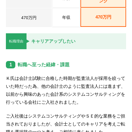
ング
転職お役立ち情報
ご利用ガイド
470万円
年収
470万円
非公開求人とは？
キャリアアップしたい
サービス紹介
転職理由
転職お役立ち情報
1
転職へ至った経緯・課題
業界情報
求人情報
Ｋ氏は会計士試験に合格した時期が監査法人が採用を絞って
いた時だった為、他の会計士のように監査法人には進まず、
以前から興味のあった会計系のシステムコンサルティングを
行っている会社にご入社されました。
ご入社後はシステムコンサルティングやＳＥ的な業務をご担
当されておりましたが、会計士としてのキャリアを考えご転
職を選択肢の一つと考え、ご相談に来られました。