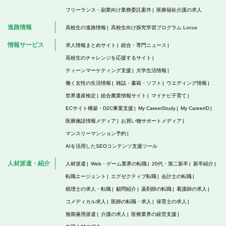
フリーランス・副業向け業務委託案件
医療福祉介護の求人
進路情報
高校生の進路情報
高校生向け探究学習プログラム Locus
情報サービス
求人情報まとめサイト
総合・専門ニュース
高校生のチャレンジを応援するサイト
ティーンマーケティング支援
大学生活情報
働く女性の生活情報
雑誌・書籍・ソフト
ウエディング情報
世界遺産検定
総合農業情報サイト
マイナビ子育て
ECサイト構築・D2C事業支援
My CareerStudy
My CareerID
医療施設情報メディア
お買い物サポートメディア
マンスリーマンション予約
AIを活用したSEOコンテンツ支援ツール
人材派遣・紹介
人材派遣
Web・ゲーム業界の転職
20代・第二新卒
新卒紹介
転職エージェント
エグゼクティブ転職
会計士の転職
税理士の求人・転職
顧問紹介
薬剤師の転職
看護師の求人
コメディカル求人
医師の転職・求人
保育士の求人
無期雇用派遣
介護の求人
医療業界の経営支援