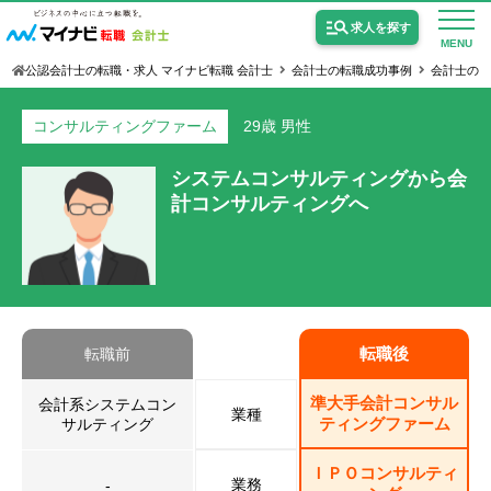
求人を探す
MENU
公認会計士の転職・求人 マイナビ転職 会計士
会計士の転職成功事例
会計士の
コンサルティングファーム
29歳
男性
システムコンサルティングから会
計コンサルティングへ
公認会計士の求人
監査法人の求人
公認会計士試験合格向けの求人
USCPA（米国公認会計士）の求人
転職後
転職前
準大手会計コンサル
会計系システムコン
女性会計士の転職
業種
ティングファーム
サルティング
個別転職相談会・セミナー
ＩＰＯコンサルティ
業務
-