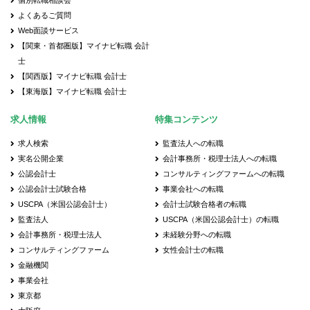
個別転職相談会
よくあるご質問
Web面談サービス
【関東・首都圏版】マイナビ転職 会計
士
【関西版】マイナビ転職 会計士
【東海版】マイナビ転職 会計士
求人情報
特集コンテンツ
求人検索
監査法人への転職
実名公開企業
会計事務所・税理士法人への転職
公認会計士
コンサルティングファームへの転職
公認会計士試験合格
事業会社への転職
USCPA（米国公認会計士）
会計士試験合格者の転職
監査法人
USCPA（米国公認会計士）の転職
会計事務所・税理士法人
未経験分野への転職
コンサルティングファーム
女性会計士の転職
金融機関
事業会社
東京都