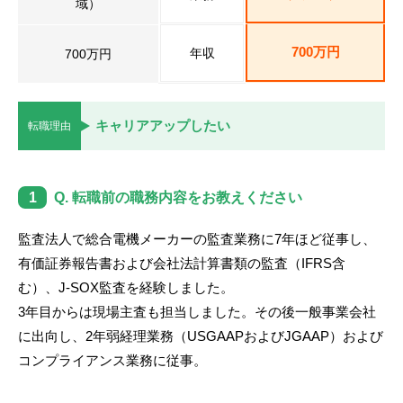
域）
転職お役立ち情報
ご利用ガイド
700万円
年収
700万円
非公開求人とは？
キャリアアップしたい
サービス紹介
転職理由
転職お役立ち情報
1
Q. 転職前の職務内容をお教えください
業界情報
求人情報
監査法人で総合電機メーカーの監査業務に7年ほど従事し、
有価証券報告書および会社法計算書類の監査（IFRS含
む）、J-SOX監査を経験しました。
3年目からは現場主査も担当しました。その後一般事業会社
に出向し、2年弱経理業務（USGAAPおよびJGAAP）および
コンプライアンス業務に従事。