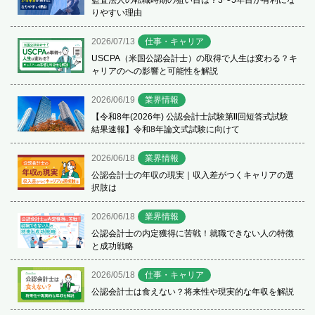
りやすい理由
2026/07/13
仕事・キャリア
USCPA（米国公認会計士）の取得で人生は変わる？キ
ャリアのへの影響と可能性を解説
2026/06/19
業界情報
【令和8年(2026年) 公認会計士試験第Ⅱ回短答式試験
結果速報】令和8年論文式試験に向けて
2026/06/18
業界情報
公認会計士の年収の現実｜収入差がつくキャリアの選
択肢は
2026/06/18
業界情報
公認会計士の内定獲得に苦戦！就職できない人の特徴
と成功戦略
2026/05/18
仕事・キャリア
公認会計士は食えない？将来性や現実的な年収を解説