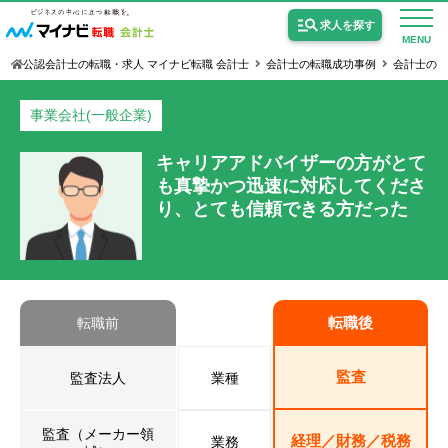
求人を探す
MENU
公認会計士の転職・求人 マイナビ転職 会計士
会計士の転職成功事例
会計士の事
事業会社(一般企業)
キャリアアドバイザーの方がとて
も真摯かつ迅速に対応してくださ
公認会計士の求人
り、とても信頼できる方だった
監査法人の求人
公認会計士試験合格向けの求人
USCPA（米国公認会計士）の求人
転職後
転職前
監査
女性会計士の転職
監査法人
業種
個別転職相談会・セミナー
監査（メーカー領
経理／財務／税務
業務