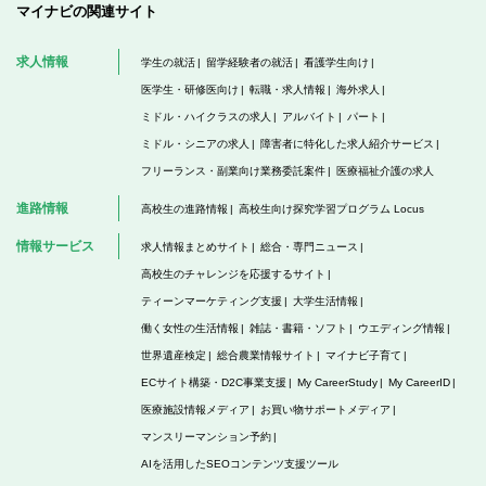
マイナビの関連サイト
求人情報
学生の就活
留学経験者の就活
看護学生向け
医学生・研修医向け
転職・求人情報
海外求人
ミドル・ハイクラスの求人
アルバイト
パート
ミドル・シニアの求人
障害者に特化した求人紹介サービス
フリーランス・副業向け業務委託案件
医療福祉介護の求人
進路情報
高校生の進路情報
高校生向け探究学習プログラム Locus
情報サービス
求人情報まとめサイト
総合・専門ニュース
高校生のチャレンジを応援するサイト
ティーンマーケティング支援
大学生活情報
働く女性の生活情報
雑誌・書籍・ソフト
ウエディング情報
世界遺産検定
総合農業情報サイト
マイナビ子育て
ECサイト構築・D2C事業支援
My CareerStudy
My CareerID
医療施設情報メディア
お買い物サポートメディア
マンスリーマンション予約
AIを活用したSEOコンテンツ支援ツール