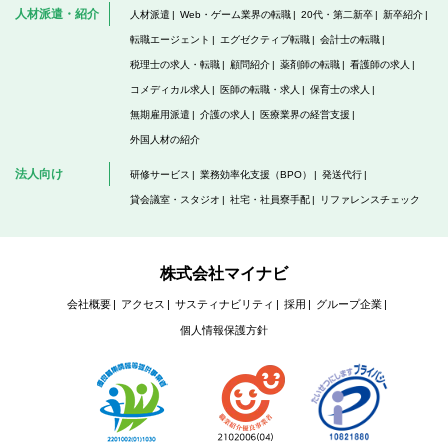
人材派遣・紹介
人材派遣
Web・ゲーム業界の転職
20代・第二新卒
新卒紹介
転職エージェント
エグゼクティブ転職
会計士の転職
税理士の求人・転職
顧問紹介
薬剤師の転職
看護師の求人
コメディカル求人
医師の転職・求人
保育士の求人
無期雇用派遣
介護の求人
医療業界の経営支援
外国人材の紹介
法人向け
研修サービス
業務効率化支援（BPO）
発送代行
貸会議室・スタジオ
社宅・社員寮手配
リファレンスチェック
株式会社マイナビ
会社概要
アクセス
サスティナビリティ
採用
グループ企業
個人情報保護方針