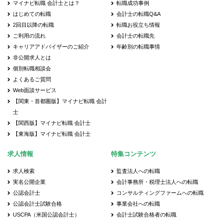
マイナビ転職 会計士とは？
転職成功事例
はじめての転職
会計士の転職Q&A
2回目以降の転職
転職お役立ち情報
ご利用の流れ
会計士の転職先
キャリアアドバイザーのご紹介
年齢別の転職事情
非公開求人とは
個別転職相談会
よくあるご質問
Web面談サービス
【関東・首都圏版】マイナビ転職 会計
士
【関西版】マイナビ転職 会計士
【東海版】マイナビ転職 会計士
求人情報
特集コンテンツ
求人検索
監査法人への転職
実名公開企業
会計事務所・税理士法人への転職
公認会計士
コンサルティングファームへの転職
公認会計士試験合格
事業会社への転職
USCPA（米国公認会計士）
会計士試験合格者の転職