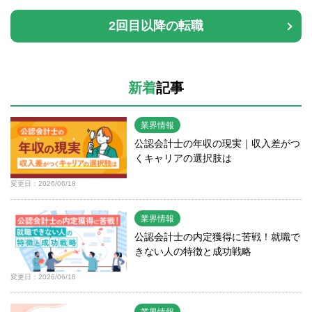
2回目以降の転職
新着
記事
業界情報
公認会計士の年収の現実｜収入差がつ
くキャリアの選択肢は
変更日：2026/06/18
業界情報
公認会計士の内定獲得に苦戦！就職で
きない人の特徴と成功戦略
変更日：2026/06/18
業界情報