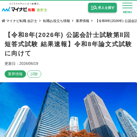
求人を探す
MENU
マイナビ転職 会計士
転職お役立ち情報
業界情報
【令和8年(2026年) 公
【令和8年(2026年) 公認会計士試験第Ⅱ回
短答式試験 結果速報】令和8年論文式試験
に向けて
公認会計士の求人
更新日：2026/06/19
監査法人の求人
業界情報
試験
公認会計士試験合格向けの求人
USCPA（米国公認会計士）の求人
女性会計士の転職
個別転職相談会・セミナー