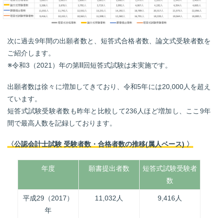
次に過去9年間の出願者数と、短答式合格者数、論文式受験者数を
ご紹介します。
※令和3（2021）年の第Ⅱ回短答式試験は未実施です。
出願者数は徐々に増加してきており、令和5年には20,000人を超え
ています。
短答式試験受験者数も昨年と比較して236人ほど増加し、ここ9年
間で最高人数を記録しております。
〈公認会計士試験 受験者数・合格者数の推移(属人ベース) 〉
年度
願書提出者数
短答式試験受験者
短
数
平成29（2017）
11,032人
9,416人
年