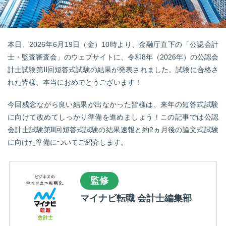
転職お役立ち情報
ご利用ガイド
本日、2026年6月19日（金）10時より、金融庁直下の「公認会計
非公開求人とは？
士・監査審査会」のウェブサイトに、令和8年（2026年）の公認会
計士試験第Ⅱ回短答式試験の結果が発表されました。試験に合格さ
サービス紹介
れた皆様、本当におめでとうございます！
転職お役立ち情報
今回残念ながら良い結果が出なかった皆様は、来年の短答式試験
業界情報
に向けて改めてしっかり準備を進めましょう！この記事では公認
会計士試験第Ⅱ回短答式試験の結果速報と約2ヵ月後の論文式試験
求人情報
に向けた準備についてご紹介します。
監修
マイナビ転職 会計士編集部