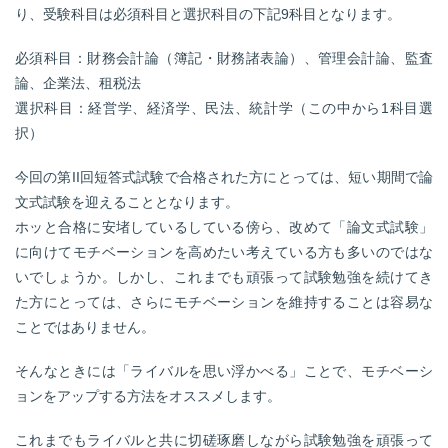
り、受験科目は必須科目と選択科目の下記9科目となります。
必須科目：財務会計論（簿記・財務諸表論）、管理会計論、監査
論、企業法、租税法
選択科目：経営学、経済学、民法、統計学（この中から1科目選
択）
今回の第II回短答式試験で合格された方にとっては、短い期間で論
文式試験を迎えることとなります。
ホッと合格に安堵しているしている傍ら、改めて「論文式試験」
に向けてモチベーションを高めたい考えている方も多いのではな
いでしょうか。しかし、これまでも頑張って試験勉強を続けてき
た方にとっては、さらにモチベーションを維持することは容易な
ことではありません。
そんなときには「ライバルを思い浮かべる」ことで、モチベーシ
ョンをアップする方法をオススメします。
これまでもライバルと共に切磋琢磨しながら試験勉強を頑張って