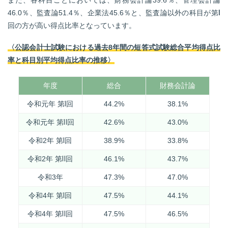
46.0％、監査論51.4％、企業法45.6％と、監査論以外の科目が第Ⅰ
回の方が高い得点比率となっています。
〈公認会計士試験における過去8年間の短答式試験総合平均得点比
率と科目別平均得点比率の推移〉
年度
総合
財務会計論
令和元年 第Ⅰ回
44.2%
38.1%
令和元年 第Ⅱ回
42.6%
43.0%
令和2年 第Ⅰ回
38.9%
33.8%
令和2年 第Ⅱ回
46.1%
43.7%
令和3年
47.3%
47.0%
令和4年 第Ⅰ回
47.5%
44.1%
令和4年 第Ⅱ回
47.5%
46.5%