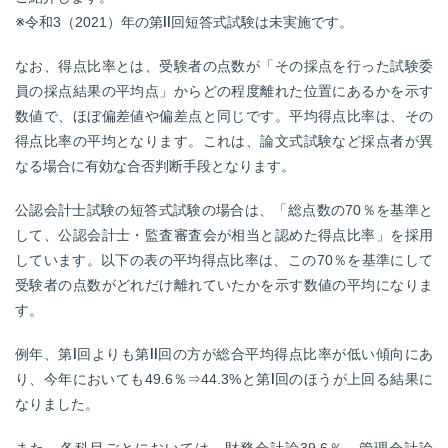
※令和3（2021）年の第Ⅱ回短答式試験は未実施です。
なお、得点比率とは、受験者の点数が「その採点を行った試験委
員の採点結果の平均点」からどの程度離れた位置にあるかを示す
数値で、ほぼ偏差値や偏差点と同じです。平均得点比率は、その
得点比率の平均となります。これは、論文式試験など採点者が異
なる場合に有効な合否判断手段となります。
公認会計士試験の短答式試験の場合は、「総点数の70％を基準と
して、公認会計士・監査審査会が相当と認めた得点比率」を採用
しています。以下の表の平均得点比率は、この70％を基準にして
受験者の点数がどれだけ離れていたかを示す数値の平均になりま
す。
例年、第Ⅰ回よりも第Ⅱ回の方が総合平均得点比率が低い傾向にあ
り、今年においても49.6％⇒44.3%と第Ⅰ回のほうが上回る結果に
なりました。
また、各科目ごとにおいては、財務会計論39.6％、管理会計論