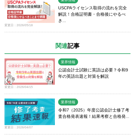
USCPAライセンス取得の流れを完全
解説！合格証明書・合格後にやるべ
き...
変更日：2026/05/18
関連
記事
業界情報
公認会計士試験に英語は必要？令和9
年の英語出題と対策を解説
変更日：2026/04/15
業界情報
令和7（2025）年度公認会計士修了考
査合格発表速報！結果考察と合格発...
変更日：2026/04/07