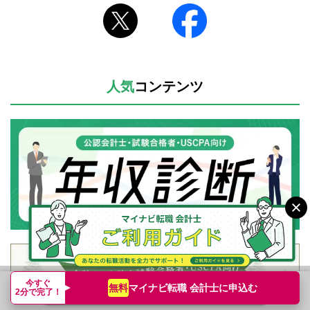
人気
コンテンツ
今すぐ
マイナビ転職 会計士に
申込む
無料
転職支援サービス申込み
簡単無料
2分で完了！