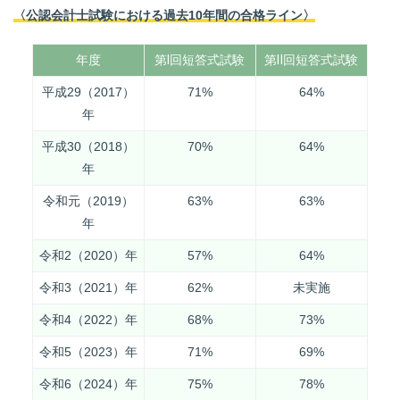
〈公認会計士試験における過去10年間の合格ライン〉
年度
第Ⅰ回短答式試験
第Ⅱ回短答式試験
平成29（2017）
71%
64%
年
平成30（2018）
70%
64%
年
令和元（2019）
63%
63%
年
令和2（2020）年
57%
64%
令和3（2021）年
62%
未実施
令和4（2022）年
68%
73%
令和5（2023）年
71%
69%
令和6（2024）年
75%
78%