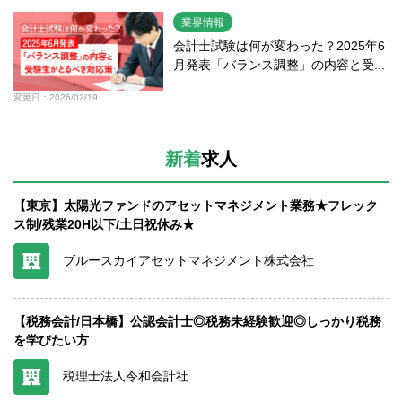
業界情報
会計士試験は何が変わった？2025年6
月発表「バランス調整」の内容と受...
変更日：2026/02/19
新着
求人
【東京】太陽光ファンドのアセットマネジメント業務★フレック
ス制/残業20H以下/土日祝休み★
ブルースカイアセットマネジメント株式会社
【税務会計/日本橋】公認会計士◎税務未経験歓迎◎しっかり税務
を学びたい方
税理士法人令和会計社