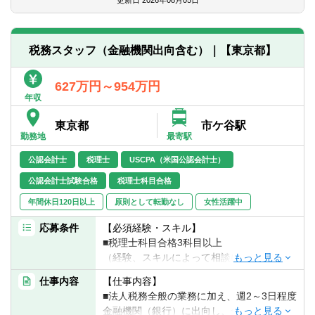
更新日
2026年08月05日
つ①～⑤いずれかの業務をご経験いただ
【歓迎経験・スキル】
き、その後他の業務のご経験を積んでいた
■同社は、非営利法人（公益法人、学校法
■税理士または有資格者
だくことも可能です。
人、社会福祉法人等）を多く取り扱う担当
■税理士試験科目合格者
税務スタッフ（金融機関出向含む）｜【東京都】
者がチームを構成し、ノウハウを集中する
【組織構成】
ことによって非営利法人の顧客に対して高
【求める人物像】
トータルサービス部：27名
627万円～954万円
い水準のサービスを提供しています。
■積極的にお客様を理解し、常に状況を改善
年収
①税務チーム 20名
また近時、事業承継の局面において非営利
しようとする意識の持てる方
②会計コンサルティング・MASチーム：６
法人の設立・活用が検討されるケースも多
■コミュニケーションを図りながら業務遂行
東京都
市ケ谷駅
名
く、そのようなアドバイザリー業務への関
ができる方
勤務地
最寄駅
③ファンド・SPCチーム（ファイナンシャ
与を通じて将来的なステップアップも視野
■新しいことへのチャレンジ精神のある方
ルアドバイザリーチーム）：1名＋他チーム
に入れることができます。
公認会計士
税理士
USCPA（米国公認会計士）
■臨機応変な対応が出来る方
兼務4名
これら非営利法人のさまざま経験を経た後
■非営利法人の会計・税務に関心のある方
公認会計士試験合格
税理士科目合格
※グループ法人のOAGコンサルティング事
は、別の分野にて活躍する環境も整えてお
業承継チーム2名の兼務あり。
年間休日120日以上
原則として転勤なし
女性活躍中
ります。
一般企業に対する経験を活かして、新しい
応募条件
【必須経験・スキル】
分野に挑戦する方の応募をお待ちしていま
■税理士科目合格3科目以上
す。
（経験、スキルによって相談に応じます）
■会計事務所経験3年以上 or 事業会社の経理
■一般の事業会社顧問業務と非営利法人の顧
仕事内容
【仕事内容】
経験3年以上
問業務についてはご担当頂く顧問先の規模
■法人税務全般の業務に加え、週2～3日程度
にもよりますがおおよそ5：5～4：6の割合
金融機関（銀行）に出向し、金融機関の社