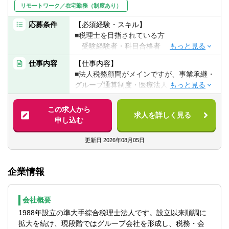
リモートワーク／在宅勤務（制度あり）
応募条件
【必須経験・スキル】
■税理士を目指されている方
受験経験者・科目合格者
（経験、スキルによって相談に応じま
仕事内容
【仕事内容】
す）
■法人税務顧問がメインですが、事業承継・
■会計事務所経験3年以上 or 事業会社の経理
グループ通算制度・医療法人・非営利法人
経験3年以上
などの特殊案件や上場企業などの大型案件
に関する業務も経験できます。
この求人から
【歓迎経験・スキル】
求人を詳しく見る
申し込む
■税理士または有資格者
■顧問先は優良中小企業を中心に、スタート
アップ企業から上場準備企業、上場企業ま
更新日
2026年08月05日
【求める人物像】
で幅広く、医療法人や公益法人の顧問先も
■積極的にお客様を理解し、常に状況を改善
あり幅広く経験を積むことが出来る環境で
しようとする意識の持てる方
企業情報
す。
■コミュニケーションを図りながら業務遂行
ができる方
■顧問先の自計化率が高く、社内に記帳代行
■新しいことへのチャレンジ精神のある方
会社概要
専任のアシスタントがいるのでスタッフが
■臨機応変な対応が出来る方
1988年設立の準大手綜合税理士法人です。設立以来順調に
自ら会計入力作業を行うことは原則として
拡大を続け、現段階ではグループ会社を形成し、税務・会
ありません。給与計算業務や社会保険手続