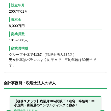
■顧問先の担当は、規模等により複数名で対
設立年月
応頂く体制のほか、担当者が作成した申告
2007年01月
書は社内のチェックを受ける体制や、顧問
先からの判断に迷う事案に対する審理体制
資本金
等、万全な社内環境を整えています。
8,000万円
■法定時間外労働月平均30時間以内で、スケ
従業員数
ジュール調整も個々の裁量に任せているた
101～500人
め、メリハリをつけて働くことができる環
境です。従業員の多様な働き方に対応いた
従業員構成
します。
グループ全体で413名（税理士法人234名）
男女比率はバランスよく約半々で、平均年齢は30後半で
す。
会計事務所・税理士法人の求人
っ
【税務スタッフ】残業月10時間以下！在宅・時短可！中
【
小企業・富裕層のコンサルティングに強み！
在
税理士法人リリーフ
税