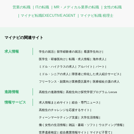
営業の転職
ITの転職
MR・メディカル業界の転職
女性の転職
マイナビ転職EXECUTIVE AGENT
マイナビ転職 税理士
マイナビの関連サイト
求人情報
学生の就活
留学経験者の就活
看護学生向け
医学生・研修医向け
転職・求人情報
海外求人
ミドル・ハイクラスの求人
アルバイト
パート
ミドル・シニアの求人
障害者に特化した求人紹介サービス
フリーランス・副業向け業務委託案件
医療福祉介護の求人
進路情報
高校生の進路情報
高校生向け探究学習プログラム Locus
情報サービス
求人情報まとめサイト
総合・専門ニュース
高校生のチャレンジを応援するサイト
ティーンマーケティング支援
大学生活情報
働く女性の生活情報
雑誌・書籍・ソフト
ウエディング情報
世界遺産検定
総合農業情報サイト
マイナビ子育て