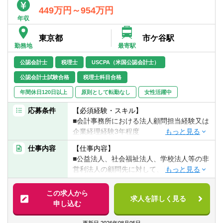
年間計画の策定支援、課題解決支援 等
449万円～954万円
③資産税業務
年収
事業承継コンサルティング、相続税申
告、相続税対策業務 等
東京都
市ケ谷駅
④非営利法人
勤務地
最寄駅
入社後2年間は公益や社会福祉法人など非営
利法人の業務割合が100％となります。
公認会計士
税理士
USCPA（米国公認会計士）
先輩社員が一緒に対応をしますので、いつ
公認会計士試験合格
税理士科目合格
でもフォローが出来る体制となっていま
年間休日120日以上
原則として転勤なし
女性活躍中
す。
3年目以降は、希望に応じて事業会社の割合
応募条件
【必須経験・スキル】
を増やして、非営利法人の担当割合を５割
■会計事務所における法人顧問担当経験又は
程度まで調整することも可能です。どちら
企業経理経験3年程度
かに業務が偏ることなく両立が可能となっ
※法人顧問担当については単独での巡回訪問
ております。
仕事内容
【仕事内容】
経験者で入力~決算・申告まで一人で完結で
■公益法人、社会福祉法人、学校法人等の非
きる方を想定しております
【法人の顧問業務について】
営利法人の顧問先に対して、日々の会計・
※企業経理経験については決算業務に関与さ
■担当件数：5～15件
法人運営に関するアドバイスを行い、法人
れていた方を想定しております
■上場企業からスタートアップ企業まで幅広
の予算・決算における支援、税務申告を支
この求人から
※非営利法人に対する会計・税務の経験者は
求人を詳しく見る
いクライアントがございます。
援すること
申し込む
優遇しますが、非営利法人の経験は問いま
■非営利法人の設立や公益認定に関する支援
せん
ご入社後まずは法人顧問業務を中心にしつ
をすること