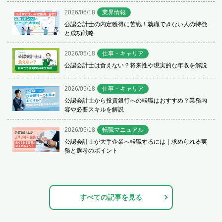
2026/06/18
業界情報
公認会計士の内定獲得に苦戦！就職できない人の特徴
と成功戦略
2026/05/18
仕事・キャリア
公認会計士は食えない？将来性や現実的な年収を解説
2026/05/18
仕事・キャリア
公認会計士から投資銀行への転職はおすすめ？業務内
容や必要スキルを解説
2026/05/18
転職マニュアル
公認会計士が大手企業へ転職するには｜求められる実
務と選考のポイント
すべての記事を見る