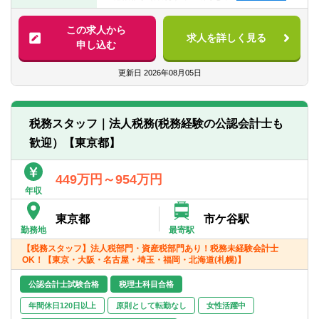
【歓迎経験・スキル】
となります。
員と共にコンサルティングを行います。
■税理士または有資格者
■知識のみならず交渉力など、より一層のス
この求人から
■法人税科目合格者
求人を詳しく見る
■法定時間外労働月平均30時間以内で、スケ
キルアップを目指したい方には最適な環境
申し込む
ジュール調整も個々の裁量に任せているた
です。
【求める人物像】
め、メリハリをつけて働くことができる環
■入社後は、ご経験や得意分野に応じてOJT
更新日
2026年08月05日
■積極的にお客様を理解し、常に状況を改善
境です。
を実施し出向いただきます。
しようとする意識の持てる方
■コミュニケーションを図りながら業務遂行
■2023年1月からは、これまでコロナ禍の暫
■法定時間外労働月平均30時間以内で、スケ
ができる方
税務スタッフ｜法人税務(税務経験の公認会計士も
定措置だった在宅勤務、時差出勤の運用を
ジュール調整も個々の裁量に任せているた
■新しいことへのチャレンジ精神のある方
歓迎）【東京都】
制度化し従業員の多様な働き方に対応いた
め、メリハリをつけて働くことができる環
■臨機応変な対応が出来る方
します。
境です。
449万円～954万円
年収
東京都
市ケ谷駅
勤務地
最寄駅
【税務スタッフ】法人税部門・資産税部門あり！税務未経験会計士
OK！【東京・大阪・名古屋・埼玉・福岡・北海道(札幌)】
公認会計士試験合格
税理士科目合格
年間休日120日以上
原則として転勤なし
女性活躍中