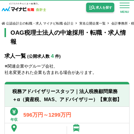
求人を探す
MENU
公認会計士の転職・求人 マイナビ転職 会計士
実名公開企業一覧
会計事務所・
OAG税理士法人の中途採用・転職・求人情
報
求人一覧
4
(公開求人数
件)
公認会計士の求人
※関連企業やグループ会社、
監査法人の求人
社名変更された企業も含まれる場合があります。
公認会計士試験合格向けの求人
税務アドバイザリースタッフ｜法人税務顧問業務
USCPA（米国公認会計士）の求人
＋α（資産税、MAS、アドバイザリー）【東京都】
女性会計士の転職
596万円～1299万円
年収
個別転職相談会・セミナー