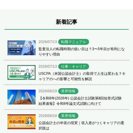
新着記事
2026/07/13
転職マニュアル
監査法人の転職時期の狙い目は？3〜5年目が有利にな
りやすい理由
2026/07/13
仕事・キャリア
USCPA（米国公認会計士）の取得で人生は変わる？キ
ャリアのへの影響と可能性を解説
2026/06/19
業界情報
【令和8年(2026年) 公認会計士試験第Ⅱ回短答式試験
結果速報】令和8年論文式試験に向けて
2026/06/18
業界情報
公認会計士の年収の現実｜収入差がつくキャリアの選
択肢は