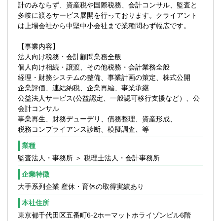
計のみならず、資産税や国際税務、会計コンサル、監査と
きは原則として社会保険労務士法人が行い
多岐に渡るサービス展開を行っております。クライアント
ます。
は上場会社から中堅中小会社まで業種問わず幅広です。
■経験に応じて組織再編やМ&Aの税務相談・
【事業内容】
スキーム提案、財務・税務デューデリジェ
法人向け税務・会計顧問業務全般
ンス等の業務に携わる機会もあります。
個人向け相続・譲渡、その他税務・会計業務全般
経験の浅い方には複数担当制と先輩スタッ
経理・財務システムの整備、事業計画の策定、株式公開
フのフォローがあり着実にステップアップ
企業評価、連結納税、企業再編、事業承継
することができます。
公益法人サービス(公益認定、一般認可移行支援など）、公
事業承継、相続申告、組織再編、デューデ
会計コンサル
リジェンス等のスポット業務は専門部署の
事業再生、財務デューデリ、債務整理、資産形成、
サポートがあるので経験の無い方でも安心
税務コンプライアンス診断、模擬調査、等
してご入社いただけます。
また法人部門で経験を積んだ後に資産税部
業種
門やコンサルティング部門への異動を希望
監査法人・事務所 ＞ 税理士法人・会計事務所
することも可能です。
企業特徴
■税理士有資格者の多い組織ですが、専門学
大手系列企業 産休・育休の取得実績あり
校や大学院に通学するスタッフも多く毎年
本社住所
税理士試験合格者の出ている環境です。
東京都千代田区五番町6-2ホーマットホライゾンビル6階