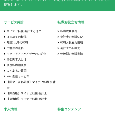
提案します。
サービス紹介
転職お役立ち情報
マイナビ転職 会計士とは？
転職成功事例
はじめての転職
会計士の転職Q&A
2回目以降の転職
転職お役立ち情報
ご利用の流れ
会計士の転職先
キャリアアドバイザーのご紹介
年齢別の転職事情
非公開求人とは
個別転職相談会
よくあるご質問
Web面談サービス
【関東・首都圏版】マイナビ転職 会計
士
【関西版】マイナビ転職 会計士
【東海版】マイナビ転職 会計士
求人情報
特集コンテンツ