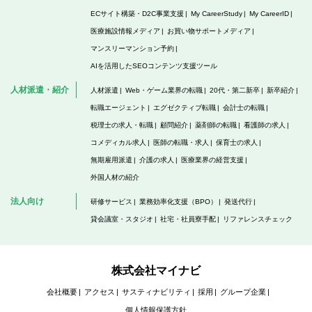
ECサイト構築・D2C事業支援
My CareerStudy
My CareerID
医療施設情報メディア
お買い物サポートメディア
マンスリーマンション予約
AIを活用したSEOコンテンツ支援ツール
人材派遣・紹介
人材派遣
Web・ゲーム業界の転職
20代・第二新卒
新卒紹介
転職エージェント
エグゼクティブ転職
会計士の転職
税理士の求人・転職
顧問紹介
薬剤師の転職
看護師の求人
コメディカル求人
医師の転職・求人
保育士の求人
無期雇用派遣
介護の求人
医療業界の経営支援
外国人材の紹介
法人向け
研修サービス
業務効率化支援（BPO）
発送代行
貸会議室・スタジオ
社宅・社員寮手配
リファレンスチェック
株式会社マイナビ
会社概要
アクセス
サスティナビリティ
採用
グループ企業
個人情報保護方針