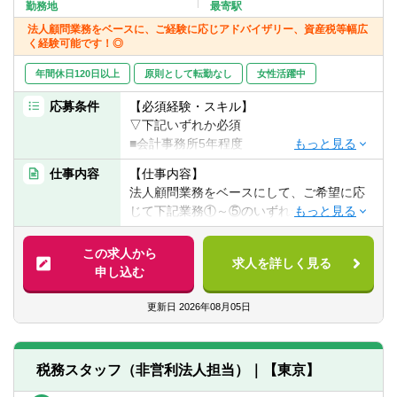
転職お役立ち情報
勤務地
最寄駅
法人顧問業務をベースに、ご経験に応じアドバイザリー、資産税等幅広
く経験可能です！◎
ご利用ガイド
年間休日120日以上
原則として転勤なし
女性活躍中
非公開求人とは？
応募条件
【必須経験・スキル】
サービス紹介
▽下記いずれか必須
■会計事務所5年程度
転職お役立ち情報
■監査法人5年程度
仕事内容
【仕事内容】
法人顧問業務をベースにして、ご希望に応
業界情報
【歓迎経験・スキル】
じて下記業務①～⑤のいずれかをお任せい
■税理士
求人情報
たします。
■公認会計士（法人税務経験2年以上）
この求人から
求人を詳しく見る
【具体的には】
申し込む
【求める人物像】
①会計コンサルティング
■積極的にお客様を理解し、常に状況を改善
デューデリジェンス（財務・税務）、IPO
更新日
2026年08月05日
しようとする意識の持てる方
支援、組織再編アドバイザリー 等
■コミュニケーションを図りながら業務遂行
②中小企業経営支援事業（MAS）
ができる方
月次経営会議への参加・経営陣へのアド
■新しいことへのチャレンジ精神のある方
税務スタッフ（非営利法人担当）｜【東京】
バイザリー、月次モニタリング
■臨機応変な対応が出来る方