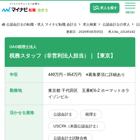
求人を探す
MENU
公認会計士の転職・求人 マイナビ転職 会計士
求人検索
公認会計士の求人
公
更新日：2026年08月05日
求人No_10145192
OAG税理士法人
税務スタッフ（非営利法人担当）｜【東京】
公認会計士の求人
監査法人の求人
年収
449万円～954万円 ※募集要項に詳細あり
公認会計士試験合格向けの求人
勤務地
東京都 千代田区 五番町6-2 ホーマットホラ
USCPA（米国公認会計士）の求人
イゾンビル
活かせる資格
公認会計士
税理士
女性会計士の転職
USCPA（米国公認会計士）
個別転職相談会・セミナー
公認会計士試験合格