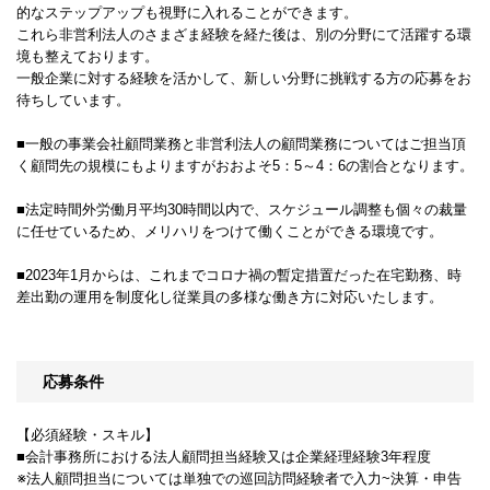
的なステップアップも視野に入れることができます。
これら非営利法人のさまざま経験を経た後は、別の分野にて活躍する環
境も整えております。
一般企業に対する経験を活かして、新しい分野に挑戦する方の応募をお
待ちしています。
■一般の事業会社顧問業務と非営利法人の顧問業務についてはご担当頂
く顧問先の規模にもよりますがおおよそ5：5～4：6の割合となります。
■法定時間外労働月平均30時間以内で、スケジュール調整も個々の裁量
に任せているため、メリハリをつけて働くことができる環境です。
■2023年1月からは、これまでコロナ禍の暫定措置だった在宅勤務、時
差出勤の運用を制度化し従業員の多様な働き方に対応いたします。
応募条件
【必須経験・スキル】
■会計事務所における法人顧問担当経験又は企業経理経験3年程度
※法人顧問担当については単独での巡回訪問経験者で入力~決算・申告