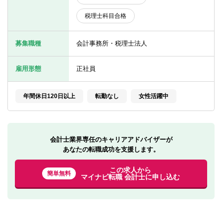
転職お役立ち情報
税理士科目合格
ご利用ガイド
募集職種
会計事務所・税理士法人
非公開求人とは？
サービス紹介
雇用形態
正社員
転職お役立ち情報
年間休日120日以上
転勤なし
女性活躍中
業界情報
求人情報
会計士業界専任のキャリアアドバイザーが
あなたの転職成功を支援します。
この求人から
簡単無料
マイナビ転職 会計士に申し込む