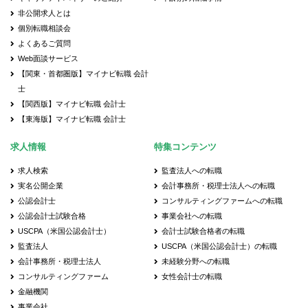
非公開求人とは
個別転職相談会
よくあるご質問
Web面談サービス
【関東・首都圏版】マイナビ転職 会計
士
【関西版】マイナビ転職 会計士
【東海版】マイナビ転職 会計士
求人情報
特集コンテンツ
求人検索
監査法人への転職
実名公開企業
会計事務所・税理士法人への転職
公認会計士
コンサルティングファームへの転職
公認会計士試験合格
事業会社への転職
USCPA（米国公認会計士）
会計士試験合格者の転職
監査法人
USCPA（米国公認会計士）の転職
会計事務所・税理士法人
未経験分野への転職
コンサルティングファーム
女性会計士の転職
金融機関
事業会社