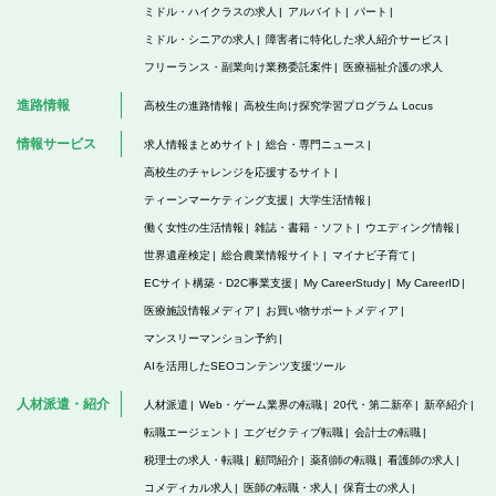
ミドル・ハイクラスの求人
アルバイト
パート
ミドル・シニアの求人
障害者に特化した求人紹介サービス
フリーランス・副業向け業務委託案件
医療福祉介護の求人
進路情報
高校生の進路情報
高校生向け探究学習プログラム Locus
情報サービス
求人情報まとめサイト
総合・専門ニュース
高校生のチャレンジを応援するサイト
ティーンマーケティング支援
大学生活情報
働く女性の生活情報
雑誌・書籍・ソフト
ウエディング情報
世界遺産検定
総合農業情報サイト
マイナビ子育て
ECサイト構築・D2C事業支援
My CareerStudy
My CareerID
医療施設情報メディア
お買い物サポートメディア
マンスリーマンション予約
AIを活用したSEOコンテンツ支援ツール
人材派遣・紹介
人材派遣
Web・ゲーム業界の転職
20代・第二新卒
新卒紹介
転職エージェント
エグゼクティブ転職
会計士の転職
税理士の求人・転職
顧問紹介
薬剤師の転職
看護師の求人
コメディカル求人
医師の転職・求人
保育士の求人