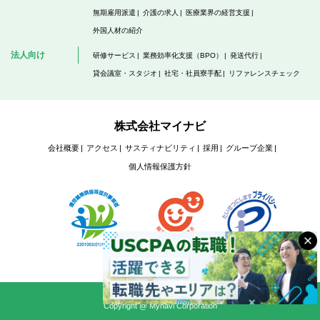
無期雇用派遣
介護の求人
医療業界の経営支援
外国人材の紹介
法人向け
研修サービス
業務効率化支援（BPO）
発送代行
貸会議室・スタジオ
社宅・社員寮手配
リファレンスチェック
株式会社マイナビ
会社概要
アクセス
サスティナビリティ
採用
グループ企業
個人情報保護方針
Copyright @ Mynavi Corporation