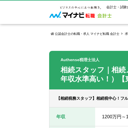
会計士・試験
公認会計士の転職・求人 マイナビ転職 会計士
求
マイナビ転
ご状況別
会計士試
保有資格
ご利用ガイ
Authense税理士法人
年齢別転職
受験資格・
公認会計士
相続スタッフ｜相続
よくあるご
はじめての
試験科目一
公認会計士
サービス紹介
転職お役立ち情報
業界情報
年収水準高い！）【
ご利用の流
2回目以降
試験合格後
USCPA（
求人情報
【相続税務スタッフ】相続税中心！フル
年収
1200万円～