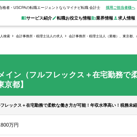
合格者・USCPAの転職エージェントならマイナビ転職 会計士
採用ご担当者様へ
サービス紹介
転職お役立ち情報
業界情報
求人情報
人検索
会計事務所・税理士法人の求人
会計事務所・税理士法人（業種）、東京都、会
職 会計士とは？
Web面談サービス
非公
転職ガイド
験情報
別求人情報
業界別求人情報
業界トピックス
転職活動お役立
ド
個別転職相談会・セミナー
アク
ポイント
申し込み手順
女性会計士の転職
監査法人
業界情報の記事一覧
転職お役立ち情報
金融機関
メイン（フルフレックス＋在宅勤務で
質問
キャリアアドバイザーのご紹介
転職の方へ
覧
試験合格
USCPAの転職
会計士が活躍できる転職先
会計士・試験合格
会計事務所・税理士法人
事業会社
東京都】
れ
転職成功事例
の転職の方へ
の流れ
米国公認会計士）
未経験分野への転職
監査法人
WEB面接完全ガ
コンサルティングファー
フレックス＋在宅勤務で柔軟な働き方が可能！年収水準高い！税務未経
ム
1800万円