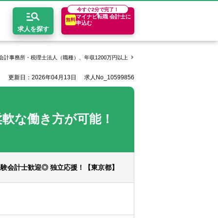
今すぐ
2分で完了！
マイナビ転職 会計士に
無料
申込む
求人を探す
計事務所・税理士法人（職種）、年収1200万円以上
Authense税理士法人の求人一覧
更新日：2026年04月13日
求人No_10599856
開求人とは？
ちコンテンツ
エリア別求人情報
セスマップ
コンサルティングファーム
関東・首都圏
年収診断
柔軟な働き方が可能！
者の転職Q&A
会計事務所・税理士法人
関西
キャリア診断
イド
事業会社
東海
験会計士歓迎◎ 独立応援！【東京都】