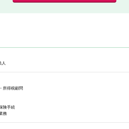
法人
・所得税顧問
保険手続
業務