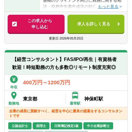
規模のクライアント向けに税務に関する相
■自己が行った仕事等に対する責任感
談・税務申告書作成等の対応を行います。
■ＰＣスキル
具体的には以下の業務を行います。
この求人から
【歓迎する必須経験・スキル】
求人を詳しく見る
■クライアントの税務に関する相談等の対応
申し込む
■税理士資格・公認会計士資格をお持ちの方
■税務申告書作成や税務、会計に関する分析
業務等
更新日
2026年05月25日
■資産税を中心とする税務コンサルや財産保
全等コンサル
■事業承継に関するコンサルティング、国際
【経営コンサルタント】FAS/IPO/再生｜有資格者
税務等
歓迎！時短勤務の方も多数◎リモート制度充実◎
■各種税務申告書等作成
※勤務先：アタックス税理士法人
400万円～1200万円
年収
【アタックス税理士法人について】
東京都
神保町駅
アタックス税理士法人（税務カンパニー）
勤務地
最寄駅
は、東京・名古屋・大阪・静岡・仙台に拠
企業の成長に貢献すべく、経営を中心に最良の提案をするコンサルタン
点を持つ総勢約90名のカンパニーです。
トです
クライアント向けに税務相談、税務申告書
作成や事業承継、相続対策、国際税務等の
公認会計士
税理士
日商簿記検定1級
中小企業診断士
支援を行っております。