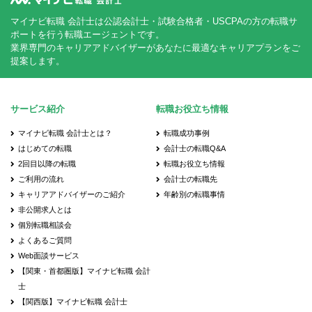
マイナビ転職 会計士は公認会計士・試験合格者・USCPAの方の転職サ
ポートを行う転職エージェントです。
業界専門のキャリアアドバイザーがあなたに最適なキャリアプランをご
提案します。
サービス紹介
転職お役立ち情報
マイナビ転職 会計士とは？
転職成功事例
はじめての転職
会計士の転職Q&A
2回目以降の転職
転職お役立ち情報
ご利用の流れ
会計士の転職先
キャリアアドバイザーのご紹介
年齢別の転職事情
非公開求人とは
個別転職相談会
よくあるご質問
Web面談サービス
【関東・首都圏版】マイナビ転職 会計
士
【関西版】マイナビ転職 会計士