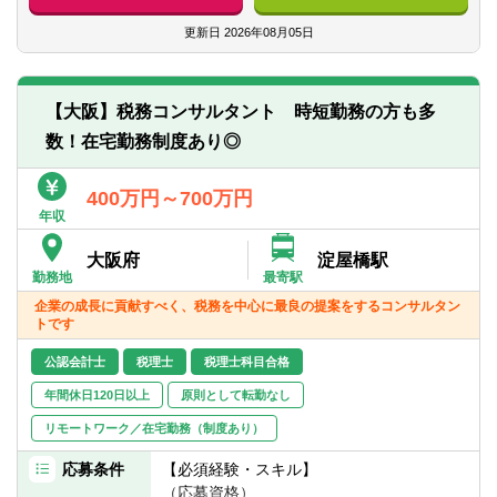
■税務申告書作成や税務、会計に関する分析
■コミュニケーション力
業務等
更新日
2026年08月05日
■思考能力及び提案力をお持ちの方
■資産税を中心とする税務コンサルや財産保
■自己が行った仕事等に対する責任感をお持
全等コンサル
ちの方
■事業承継に関するコンサルティング、国際
■成長意欲旺盛な方
【大阪】税務コンサルタント 時短勤務の方も多
税務等
数！在宅勤務制度あり◎
■各種税務申告書等作成
※勤務先：アタックス税理士法人
400万円～700万円
年収
【アタックス税理士法人について】
大阪府
淀屋橋駅
アタックス税理士法人（税務カンパニー）
勤務地
最寄駅
は、東京・名古屋・大阪・静岡・仙台に拠
企業の成長に貢献すべく、税務を中心に最良の提案をするコンサルタン
点を持つ総勢約90名のカンパニーです。
トです
クライアント向けに税務相談、税務申告書
作成や事業承継、相続対策、国際税務等の
公認会計士
税理士
税理士科目合格
支援を行っております。
年間休日120日以上
原則として転勤なし
リモートワーク／在宅勤務（制度あり）
応募条件
【必須経験・スキル】
（応募資格）