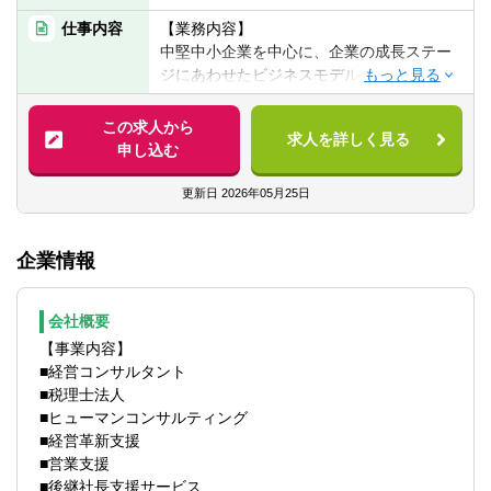
イントの基本操作）
仕事内容
【業務内容】
■日商簿記2級相当の会計知識
中堅中小企業を中心に、企業の成長ステー
■コンサル業界、監査法人、会計事務所、金
ジにあわせたビジネスモデルの構築や企業
融機関経験者、事業会社の経営企画経験
価値向上についての支援を行うのが、同社
者、歓迎いたします
のビジネス・コンサルティング部門です。
この求人から
求人を詳しく見る
申し込む
【歓迎経験・スキル】
【具体的には】
■公認会計士
具体的には以下の業務を行います。
更新日
2026年05月25日
■中小企業診断士
■企業再編支援・企業再生支援
■税理士
■Ｍ＆Ａ／ＭＢＯ（FA業務、デューデリジ
■日商簿記検定１級
企業情報
ェンス）支援
■経営計画策定支援・業績管理制度構築
■株式公開支援
会社概要
■経営顧問業務
【事業内容】
■経営コンサルタント
【同社の特徴】
■税理士法人
課題提起や計画策定で終わらず、お客様の
■ヒューマンコンサルティング
成果創出にコミットするため、伴走支援を
■経営革新支援
行っております。
■営業支援
これにより会社とコンサルタントのグリッ
■後継社長支援サービス
プが高まり、「社長の最良の相談相手」と