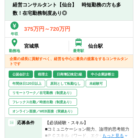
ェンス、PMI）支援
経営コンサルタント【仙台】 時短勤務の方も多
■経営計画策定支援・業績管理制度構築・資
数！在宅勤務制度あり◎
金繰り安定化サポート
■株式公開支援
■経営顧問業務 等
375万円～720万円
年収
【同社の特徴】
宮城県
仙台駅
課題提起や計画策定で終わらず、お客様の
勤務地
最寄駅
成果創出にコミットするため、伴走支援を
企業の成長に貢献すべく、経営を中心に最良の提案をするコンサルタン
行っております。
トです
これにより会社とコンサルタントのグリッ
プが高まり、「社長の最良の相談相手」と
公認会計士
税理士
日商簿記検定1級
中小企業診断士
なります。
年間休日120日以上
原則として転勤なし
未経験可
リモートワーク／在宅勤務（制度あり）
フレックス出勤／時差出勤（制度あり）
オンライン面接／WEB面接（実績あり）
応募条件
【必須経験・スキル】
■コミュニケーション能力、論理的思考能力
■ＰＣスキル（ワード、エクセル、パワーポ