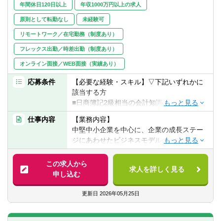
年間休日120日以上
年収1000万円以上の求人
原則として転勤なし
未経験可
リモートワーク／在宅勤務（制度あり）
フレックス出勤／時差出勤（制度あり）
オンライン面接／WEB面接（実績あり）
応募条件
【必要な経験・スキル】▽下記いずれかに
該当する方
■日商簿記2級相当の会計知識
■コンサル業界、監査法人、会計事務所、金
仕事内容
【業務内容】
融機関経験者、事業会社の経営企画経験者
中堅中小企業を中心に、企業の成長ステー
ジにあわせたビジネスモデルの構築や企業
【歓迎経験・スキル】
価値向上についての支援を行うのが、同社
■公認会計士資格をお持ちの方
のビジネス・コンサルティング部門です。
この求人から
■中小企業診断士資格をお持ちの方
求人を詳しく見る
申し込む
■税理士資格をお持ちの方
【具体的には】
■日商簿記検定１級をお持ちの方
具体的には以下の業務を行います。
更新日
2026年05月25日
■企業再編支援・企業再生支援
■Ｍ＆Ａ／ＭＢＯ（FA業務、デューデリジ