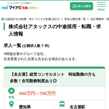
求人を探す
MENU
公認会計士の転職・求人 マイナビ転職 会計士
実名公開企業一覧
会計事務所・
株式会社アタックスの中途採用・転職・求
人情報
求人一覧
9
(公開求人数
件)
公認会計士の求人
※関連企業やグループ会社、
監査法人の求人
社名変更された企業も含まれる場合があります。
公認会計士試験合格向けの求人
【名古屋】経営コンサルタント 時短勤務の方も
USCPA（米国公認会計士）の求人
多数！在宅勤務制度あり◎
女性会計士の転職
400万円～700万円
年収
個別転職相談会・セミナー
愛知県
名古屋駅