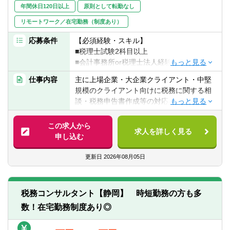
仕事のやりがい
年間休日120日以上
原則として転勤なし
「お客様(社長)が困った時に必ず最初に相談
リモートワーク／在宅勤務（制度あり）
が来る信頼関係を構築できる」仕事です。
貢献実感…社長からの感謝と信頼関係、
応募条件
【必須経験・スキル】
仕事の手触り感、お客様の経営へのインパ
■税理士試験2科目以上
クト
■会計事務所or税理士法人経験者（目安2年
成長実感…経営改善の経験とスキルを網
以上）
羅的に習得(財務・事業・ファイナンス等）
仕事内容
主に上場企業・大企業クライアント・中堅
■ＰＣスキル
規模のクライアント向けに税務に関する相
■コミュニケーション力のある方
人財育成の仕組み
談・税務申告書作成等の対応を行います。
■思考能力及び提案力
・個々人が自由に使える教育費枠
具体的には以下の業務を行います。
■自己が行った仕事等に対する責任感がある
・資格取得支援制度（仕事と両立しながら
この求人から
方
資格を取得する社員多数）
求人を詳しく見る
■クライアントの税務に関する相談等の対応
申し込む
・必要スキルを広く習得できる社内アカデ
■税務申告書作成や税務、会計に関する分析
【歓迎する必須経験・スキル】
ミー、事例勉強会
業務等
更新日
2026年08月05日
■税理士資格・公認会計士資格をお持ちの方
・現場の声を中心に人財育成目線で構築し
■資産税を中心とする税務コンサルや財産保
た人事制度（職種等級制度、キャリアプラ
全等コンサル
ン、評価制度）
■事業承継に関するコンサルティング、国際
税務コンサルタント【静岡】 時短勤務の方も多
税務等
働きやすい環境づくり
数！在宅勤務制度あり◎
■各種税務申告書等作成
同社は社員に優しく、働きやすい環境を整
えております。