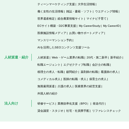
ティーンマーケティング支援
大学生活情報
働く女性の生活情報
雑誌・書籍・ソフト
ウエディング情報
世界遺産検定
総合農業情報サイト
マイナビ子育て
ECサイト構築・D2C事業支援
My CareerStudy
My CareerID
医療施設情報メディア
お買い物サポートメディア
マンスリーマンション予約
AIを活用したSEOコンテンツ支援ツール
人材派遣・紹介
人材派遣
Web・ゲーム業界の転職
20代・第二新卒
新卒紹介
転職エージェント
エグゼクティブ転職
会計士の転職
税理士の求人・転職
顧問紹介
薬剤師の転職
看護師の求人
コメディカル求人
医師の転職・求人
保育士の求人
無期雇用派遣
介護の求人
医療業界の経営支援
外国人材の紹介
法人向け
研修サービス
業務効率化支援（BPO）
発送代行
貸会議室・スタジオ
社宅・社員寮手配
リファレンスチェック