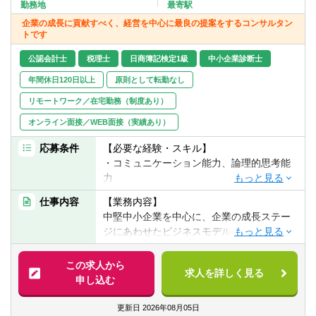
転職お役立ち情報
勤務地
最寄駅
企業の成長に貢献すべく、経営を中心に最良の提案をするコンサルタン
トです
ご利用ガイド
公認会計士
税理士
日商簿記検定1級
中小企業診断士
非公開求人とは？
年間休日120日以上
原則として転勤なし
サービス紹介
リモートワーク／在宅勤務（制度あり）
オンライン面接／WEB面接（実績あり）
転職お役立ち情報
応募条件
【必要な経験・スキル】
業界情報
・コミュニケーション能力、論理的思考能
力
求人情報
・ＰＣスキル（ワード、エクセル、パワー
仕事内容
【業務内容】
ポイントの基本操作）
中堅中小企業を中心に、企業の成長ステー
・日商簿記2級相当の会計知識
ジにあわせたビジネスモデルの構築や企業
・コンサル業界、監査法人、会計事務所、
価値向上についての支援を行うのが、同社
金融機関経験者、事業会社の経営企画経験
のビジネス・コンサルティング部門です。
この求人から
者、歓迎いたします
求人を詳しく見る
具体的には以下の業務を行います。
申し込む
【歓迎経験・スキル】
・企業再編支援・企業再生支援
更新日
2026年08月05日
・公認会計士