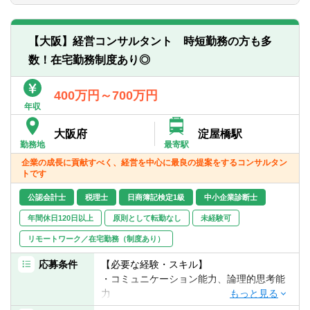
・Ｍ＆Ａ／ＭＢＯ（FA業務、デューデリジ
・中小企業診断士
ェンス、PMI）支援
・税理士
・経営計画策定支援・業績管理制度構築・
・日商簿記検定１級
【大阪】経営コンサルタント 時短勤務の方も多
資金繰り安定化サポート
数！在宅勤務制度あり◎
・株式公開支援
・経営顧問業務 等
400万円～700万円
当社の特徴として、課題提起や計画策定で
年収
終わらず、お客様の成果創出にコミットす
大阪府
淀屋橋駅
るため、伴走支援を行っております。
勤務地
最寄駅
これにより会社とコンサルタントのグリッ
企業の成長に貢献すべく、経営を中心に最良の提案をするコンサルタン
プが高まり、「社長の最良の相談相手」と
トです
なります。
公認会計士
税理士
日商簿記検定1級
中小企業診断士
仕事のやりがい
年間休日120日以上
原則として転勤なし
未経験可
「お客様(社長)が困った時に必ず最初に相談
が来る信頼関係を構築できる」仕事です。
リモートワーク／在宅勤務（制度あり）
貢献実感…社長からの感謝と信頼関係、
応募条件
【必要な経験・スキル】
仕事の手触り感、お客様の経営へのインパ
・コミュニケーション能力、論理的思考能
クト
力
成長実感…経営改善の経験とスキルを網
・ＰＣスキル（ワード、エクセル、パワー
羅的に習得(財務・事業・ファイナンス等）