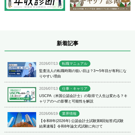
新着記事
2026/07/13
転職マニュアル
監査法人の転職時期の狙い目は？3〜5年目が有利にな
りやすい理由
2026/07/13
仕事・キャリア
USCPA（米国公認会計士）の取得で人生は変わる？キ
ャリアのへの影響と可能性を解説
2026/06/19
業界情報
【令和8年(2026年) 公認会計士試験第Ⅱ回短答式試験
結果速報】令和8年論文式試験に向けて