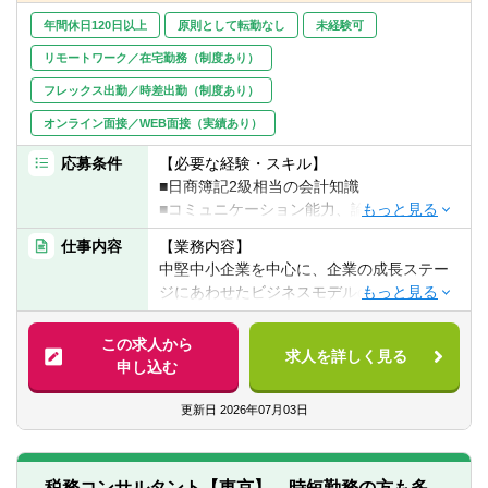
点を持つ総勢約90名のカンパニーです。
クライアント向けに税務相談、税務申告書
年間休日120日以上
原則として転勤なし
未経験可
作成や事業承継、相続対策、国際税務等の
リモートワーク／在宅勤務（制度あり）
支援を行っております。
フレックス出勤／時差出勤（制度あり）
オンライン面接／WEB面接（実績あり）
応募条件
【必要な経験・スキル】
■日商簿記2級相当の会計知識
■コミュニケーション能力、論理的思考能力
■ＰＣスキル（ワード、エクセル、パワーポ
仕事内容
【業務内容】
イントの基本操作）
中堅中小企業を中心に、企業の成長ステー
ジにあわせたビジネスモデルの構築や企業
【歓迎経験・スキル】
価値向上についての支援を行うのが、同社
■コンサル業界、監査法人、会計事務所、金
のビジネス・コンサルティング部門です。
この求人から
融機関経験者、事業会社の経営企画経験
求人を詳しく見る
申し込む
者、歓迎いたします
【具体的には】
■公認会計士資格をお持ちの方
具体的には以下の業務を行います。
更新日
2026年07月03日
■中小企業診断士資格をお持ちの方
■企業再編支援・企業再生支援
■税理士資格をお持ちの方
■Ｍ＆Ａ／ＭＢＯ（FA業務、デューデリジ
■日商簿記検定１級をお持ちの方
ェンス、PMI）支援
税務コンサルタント【東京】 時短勤務の方も多