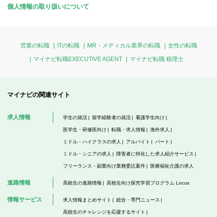
個人情報の取り扱いについて
営業の転職
ITの転職
MR・メディカル業界の転職
女性の転職
マイナビ転職EXECUTIVE AGENT
マイナビ転職 税理士
マイナビの関連サイト
求人情報
学生の就活
留学経験者の就活
看護学生向け
医学生・研修医向け
転職・求人情報
海外求人
ミドル・ハイクラスの求人
アルバイト
パート
ミドル・シニアの求人
障害者に特化した求人紹介サービス
フリーランス・副業向け業務委託案件
医療福祉介護の求人
進路情報
高校生の進路情報
高校生向け探究学習プログラム Locus
情報サービス
求人情報まとめサイト
総合・専門ニュース
高校生のチャレンジを応援するサイト