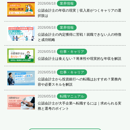
2026/06/18
業界情報
公認会計士の年収の現実｜収入差がつくキャリアの選
択肢は
2026/06/18
業界情報
公認会計士の内定獲得に苦戦！就職できない人の特徴
と成功戦略
2026/05/18
仕事・キャリア
公認会計士は食えない？将来性や現実的な年収を解説
2026/05/18
仕事・キャリア
公認会計士から投資銀行への転職はおすすめ？業務内
容や必要スキルを解説
2026/05/18
転職マニュアル
公認会計士が大手企業へ転職するには｜求められる実
務と選考のポイント