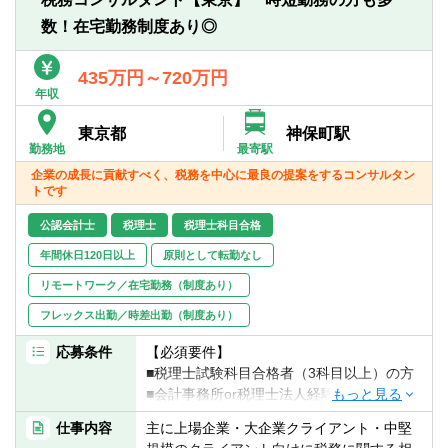
■経営計画策定支援・業績管理制度構築・資
数！在宅勤務制度あり◎
金繰り安定化サポート
■株式公開支援
■経営顧問業務 等
435万円～720万円
年収
【同社の特徴】
東京都
神保町駅
課題提起や計画策定で終わらず、お客様の
勤務地
最寄駅
成果創出にコミットするため、伴走支援を
企業の成長に貢献すべく、税務を中心に最良の提案をするコンサルタン
行っております。
トです
これにより会社とコンサルタントのグリッ
プが高まり、「社長の最良の相談相手」と
公認会計士
税理士
税理士科目合格
なります。
年間休日120日以上
原則として転勤なし
リモートワーク／在宅勤務（制度あり）
フレックス出勤／時差出勤（制度あり）
応募条件
【必須要件】
■税理士試験科目合格者（3科目以上）の方
■会計事務所or税理士法人経験者
■コミュニケーション力を重視します
仕事内容
主に上場企業・大企業クライアント・中堅
■思考能力及び提案力を要します