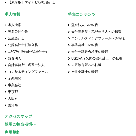
【東海版】マイナビ転職 会計士
求人情報
特集コンテンツ
求人検索
監査法人への転職
実名公開企業
会計事務所・税理士法人への転職
公認会計士
コンサルティングファームへの転職
公認会計士試験合格
事業会社への転職
USCPA（米国公認会計士）
会計士試験合格者の転職
監査法人
USCPA（米国公認会計士）の転職
会計事務所・税理士法人
未経験分野への転職
コンサルティングファーム
女性会計士の転職
金融機関
事業会社
東京都
大阪府
愛知県
アクセスマップ
採用ご担当者様へ
利用規約