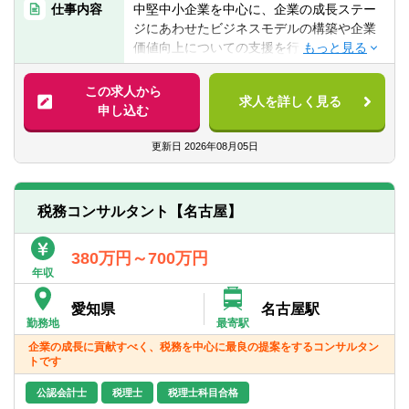
仕事内容
中堅中小企業を中心に、企業の成長ステー
ポイントの基本操作）
ジにあわせたビジネスモデルの構築や企業
・日商簿記2級相当の会計知識
人財育成の仕組み
価値向上についての支援を行うのが、同社
・コンサル業界、監査法人、会計事務所、
・個々人が自由に使える教育費枠
のビジネス・コンサルティング部門です。
金融機関経験者、事業会社の経営企画経験
・資格取得支援制度（仕事と両立しながら
具体的には以下の業務を行います。
この求人から
者、歓迎いたします
資格を取得する社員多数）
求人を詳しく見る
申し込む
・必要スキルを広く習得できる社内アカデ
・企業再編支援・企業再生支援
【歓迎経験・スキル】
ミー、事例勉強会
・Ｍ＆Ａ／ＭＢＯ（FA業務、デューデリジ
更新日
2026年08月05日
・公認会計士
・現場の声を中心に人財育成目線で構築し
ェンス、PMI）支援
・中小企業診断士
た人事制度（職種等級制度、キャリアプラ
・経営計画策定支援・業績管理制度構築・
・税理士
ン、評価制度）
資金繰り安定化サポート
・日商簿記検定１級
税務コンサルタント【名古屋】
・株式公開支援
働きやすい環境づくり
・経営顧問業務 等
同社は社員に優しく、働きやすい環境を整
380万円～700万円
えております。
年収
当社の特徴として、課題提起や計画策定で
・残業時間平均28時間（※全社平均）
終わらず、お客様の成果創出にコミットす
・在宅勤務制度充実
愛知県
名古屋駅
るため、伴走支援を行っております。
勤務地
最寄駅
・時短勤務の方多数
これにより会社とコンサルタントのグリッ
・転勤なし
企業の成長に貢献すべく、税務を中心に最良の提案をするコンサルタン
プが高まり、「社長の最良の相談相手」と
トです
・産休・育休実績あり
なります。
公認会計士
税理士
税理士科目合格