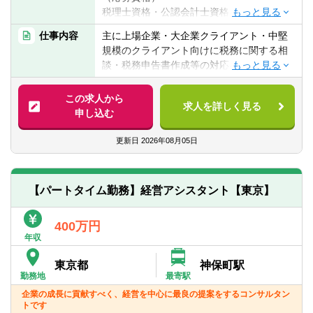
税理士資格・公認会計士資格をお持ちの方
税理士試験科目合格３科目以上（法人税
仕事内容
主に上場企業・大企業クライアント・中堅
法、相続税法のいずれか必須）をお持ちの
規模のクライアント向けに税務に関する相
方
談・税務申告書作成等の対応を行います。
具体的には以下の業務を行います。
（必要な能力・経験）
この求人から
会計事務所or税理士法人経験 3年以上
求人を詳しく見る
クライアントの税務に関する相談等の対応
申し込む
コミュニケーション力を重視します
税務申告書作成や税務、会計に関する分析
思考能力及び提案力を要します
業務等
更新日
2026年08月05日
自己が行った仕事等に対する責任感
資産税を中心とする税務コンサルや財産保
ＰＣスキル（Excel：ピポット、vlookup必
全等コンサル
須）
事業承継に関するコンサルティング、国際
【パートタイム勤務】経営アシスタント【東京】
税務等
各種税務申告書等作成
400万円
年収
※勤務先：アタックス税理士法人
東京都
神保町駅
【アタックス税理士法人について】
勤務地
最寄駅
アタックス税理士法人（税務カンパニー）
企業の成長に貢献すべく、経営を中心に最良の提案をするコンサルタン
は、東京・名古屋・大阪・静岡・仙台に拠
トです