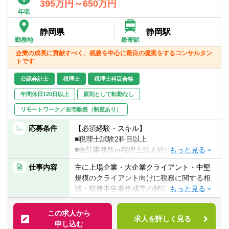
【アタックス税理士法人について】
395万円～650万円
・残業時間平均28時間（※全社平均）
アタックス税理士法人（税務カンパニー）
年収
・在宅勤務制度充実
は、東京・名古屋・大阪・静岡・仙台に拠
・時短勤務の方多数
静岡県
静岡駅
点を持つ総勢約90名のカンパニーです。
勤務地
最寄駅
・転勤なし
クライアント向けに税務相談、税務申告書
・産休・育休実績あり
企業の成長に貢献すべく、税務を中心に最良の提案をするコンサルタン
作成や事業承継、相続対策、国際税務等の
トです
支援を行っております。
公認会計士
税理士
税理士科目合格
年間休日120日以上
原則として転勤なし
リモートワーク／在宅勤務（制度あり）
応募条件
【必須経験・スキル】
■税理士試験2科目以上
■会計事務所or税理士法人経験者（目安2年
以上）
仕事内容
主に上場企業・大企業クライアント・中堅
■ＰＣスキル
規模のクライアント向けに税務に関する相
談・税務申告書作成等の対応を行います。
【歓迎する必須経験・スキル】
具体的には以下の業務を行います。
■税理士資格・公認会計士資格をお持ちの方
この求人から
求人を詳しく見る
■クライアントの税務に関する相談等の対応
申し込む
【求める人物像】