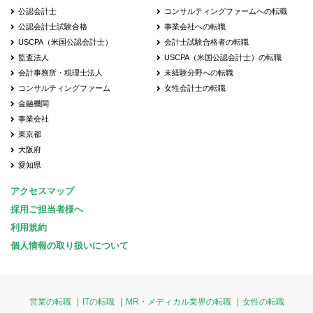
公認会計士
コンサルティングファームへの転職
公認会計士試験合格
事業会社への転職
USCPA（米国公認会計士）
会計士試験合格者の転職
監査法人
USCPA（米国公認会計士）の転職
会計事務所・税理士法人
未経験分野への転職
コンサルティングファーム
女性会計士の転職
金融機関
事業会社
東京都
大阪府
愛知県
アクセスマップ
採用ご担当者様へ
利用規約
個人情報の取り扱いについて
営業の転職
ITの転職
MR・メディカル業界の転職
女性の転職