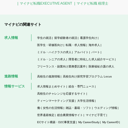
マイナビ転職EXECUTIVE AGENT
マイナビ転職 税理士
マイナビの関連サイト
求人情報
学生の就活
留学経験者の就活
看護学生向け
医学生・研修医向け
転職・求人情報
海外求人
ミドル・ハイクラスの求人
アルバイト
パート
ミドル・シニアの求人
障害者に特化した求人紹介サービス
フリーランス・副業向け業務委託案件
医療福祉介護の求人
進路情報
高校生の進路情報
高校生向け探究学習プログラム Locus
情報サービス
求人情報まとめサイト
総合・専門ニュース
高校生のチャレンジを応援するサイト
ティーンマーケティング支援
大学生活情報
働く女性の生活情報
雑誌・書籍・ソフト
ウエディング情報
世界遺産検定
総合農業情報サイト
マイナビ子育て
ECサイト構築・D2C事業支援
My CareerStudy
My CareerID