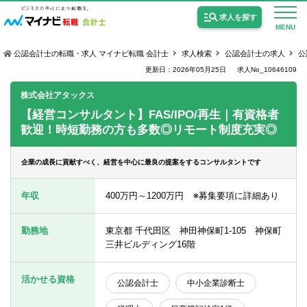
求人を探す
MENU
公認会計士の転職・求人 マイナビ転職 会計士
求人検索
公認会計士の求人
公
更新日：2026年05月25日
求人No_10646109
株式会社アタックス
【経営コンサルタント】FAS/IPO/再生｜有資格者
歓迎！時短勤務の方も多数◎リモート制度充実◎
公認会計士の求人
監査法人の求人
企業の成長に貢献すべく、経営を中心に最良の提案をするコンサルタントです
公認会計士試験合格向けの求人
年収
400万円～1200万円 ※募集要項に詳細あり
USCPA（米国公認会計士）の求人
勤務地
東京都 千代田区 神田神保町1-105 神保町
三井ビルディング16階
女性会計士の転職
活かせる資格
公認会計士
中小企業診断士
個別転職相談会・セミナー