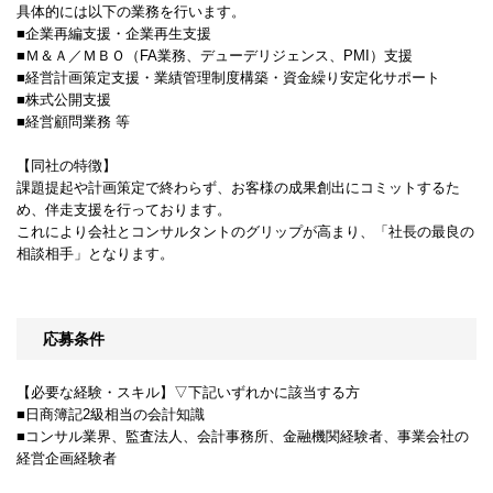
具体的には以下の業務を行います。
■企業再編支援・企業再生支援
■Ｍ＆Ａ／ＭＢＯ（FA業務、デューデリジェンス、PMI）支援
■経営計画策定支援・業績管理制度構築・資金繰り安定化サポート
■株式公開支援
■経営顧問業務 等
【同社の特徴】
課題提起や計画策定で終わらず、お客様の成果創出にコミットするた
め、伴走支援を行っております。
これにより会社とコンサルタントのグリップが高まり、「社長の最良の
相談相手」となります。
応募条件
【必要な経験・スキル】▽下記いずれかに該当する方
■日商簿記2級相当の会計知識
■コンサル業界、監査法人、会計事務所、金融機関経験者、事業会社の
経営企画経験者