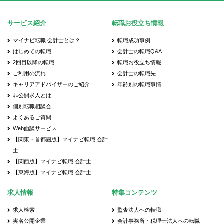
サービス紹介
転職お役立ち情報
マイナビ転職 会計士とは？
転職成功事例
はじめての転職
会計士の転職Q&A
2回目以降の転職
転職お役立ち情報
ご利用の流れ
会計士の転職先
キャリアアドバイザーのご紹介
年齢別の転職事情
非公開求人とは
個別転職相談会
よくあるご質問
Web面談サービス
【関東・首都圏版】マイナビ転職 会計
士
【関西版】マイナビ転職 会計士
【東海版】マイナビ転職 会計士
求人情報
特集コンテンツ
求人検索
監査法人への転職
実名公開企業
会計事務所・税理士法人への転職