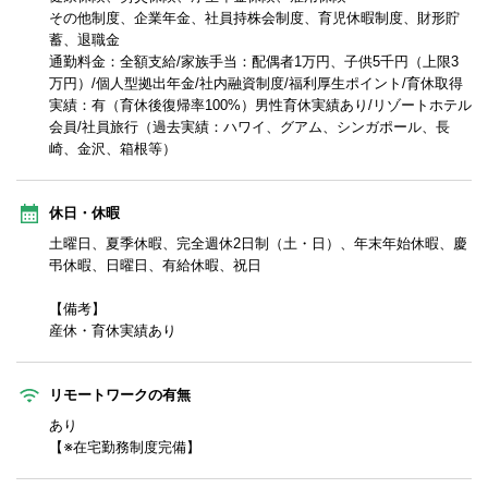
その他制度、企業年金、社員持株会制度、育児休暇制度、財形貯
蓄、退職金
通勤料金：全額支給/家族手当：配偶者1万円、子供5千円（上限3
万円）/個人型拠出年金/社内融資制度/福利厚生ポイント/育休取得
実績：有（育休後復帰率100%）男性育休実績あり/リゾートホテル
会員/社員旅行（過去実績：ハワイ、グアム、シンガポール、長
崎、金沢、箱根等）
休日・休暇
土曜日、夏季休暇、完全週休2日制（土・日）、年末年始休暇、慶
弔休暇、日曜日、有給休暇、祝日
【備考】
産休・育休実績あり
リモートワークの有無
あり
【※在宅勤務制度完備】