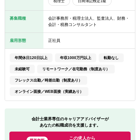
税理士
日商簿記検定1級
転職お役立ち情報
ご利用ガイド
募集職種
会計事務所・税理士法人、監査法人、財務・
会計・税務コンサルタント
非公開求人とは？
雇用形態
正社員
サービス紹介
転職お役立ち情報
年間休日120日以上
年収1000万円以上
転勤なし
業界情報
未経験可
リモートワーク／在宅勤務（制度あり）
フレックス出勤／時差出勤（制度あり）
求人情報
オンライン面接／WEB面接（実績あり）
会計士業界専任のキャリアアドバイザーが
あなたの転職成功を支援します。
この求人から