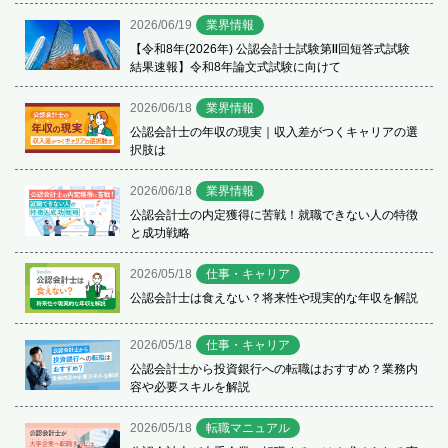
2026/06/19
業界情報
【令和8年(2026年) 公認会計士試験第Ⅱ回短答式試験
結果速報】令和8年論文式試験に向けて
2026/06/18
業界情報
公認会計士の年収の現実｜収入差がつくキャリアの選
択肢は
2026/06/18
業界情報
公認会計士の内定獲得に苦戦！就職できない人の特徴
と成功戦略
2026/05/18
仕事・キャリア
公認会計士は食えない？将来性や現実的な年収を解説
2026/05/18
仕事・キャリア
公認会計士から投資銀行への転職はおすすめ？業務内
容や必要スキルを解説
2026/05/18
転職マニュアル