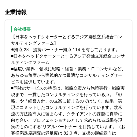
験
Digital技術を最大限に活用した多様なサー
②会計×ITの改革推進経験や、BIツールを用
企業情報
ビスを提供します。
いた分析経験
そのため、戦略構想フェーズから具体的な
③経営企画や財務、経理業務の経験
業務改善／実行まで幅広く裁量を持った業
会社概要
務が可能です。
※マネージャー以上の場合は、コンサルタン
【日本をヘッドクオーターとするアジア発独立系総合コン
ト実務経験またはプロジェクトマネジメン
サルティングファーム】
【入社後のアサイン想定プロジェクト】
トの経験が必須要件。
※拠点 28、提携パートナー拠点 114 を有しております。
入社後のアサイン先や業務内容(役割)は、即
■日本をヘッドクオーターとするアジア発独立系総合コンサ
戦力としてクライアントに価値を提供でき
【歓迎経験・スキル】
ルティングファーム
る業務領域／業種／テクノロジーの専門性
▽経験業務
■幅広い業界・領域に戦略・経営・業務・IT コンサルなど、
と、今後の中長期的なキャリア志向を伺
■プロジェクトベースの業務経験
あらゆる角度から実践的かつ最適なコンサルティングサー
い、双方を勘案して決定します。
■部門横断での業務経験
ビスを提供しています。
会計・財務・内部統制・BI(Business
■社内、部内の業務改善活動経験
■同社のサービスの特長は、戦略立案から施策実行・戦略実
Intelligence)等の経営管理分野において、ク
現まで、一貫したコンサルティングを行っている点。「戦
ライアントの経営課題解決・持続可能な変
▽スキル
略」や「経営方針」の立案に留まるのではなく、結果・実
革をもたらすコンサルティング(＝CFO支
以下ソリューションの導入/構築に関わるプ
現にコミットしたコンサルティングを行っています。欧米
援)を行います。具体的には、KPIの再定
ロジェクト経験者は歓迎します。
流の方法論導入に留まらず、クライアントの課題に真摯に
義、グローバル連結経営の導入、内部統制
■SAP（FI/CO/PS 他）
向き合い、プロフェッショナルとして求められる成果を現
の強化、DX（データ分析・活用、IT/AIを利
■Oracle
実のものにする“リアルパートナー”を目指しています。（お
用した業務高度化など多数）案件等のプロ
■Anaplan
客様満足度調査の満足度は 82.0 点、支援の継続意向は
ジェクトに従事することになります。
■Kyriba