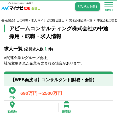
求人を探す
MENU
公認会計士の転職・求人 マイナビ転職 会計士
実名公開企業一覧
事業会社の実
アビームコンサルティング株式会社の中途
採用・転職・求人情報
求人一覧
1
(公開求人数
件)
公認会計士の求人
※関連企業やグループ会社、
監査法人の求人
社名変更された企業も含まれる場合があります。
公認会計士試験合格向けの求人
【WEB面接可】コンサルタント(財務・会計)
USCPA（米国公認会計士）の求人
690万円～2500万円
年収
女性会計士の転職
個別転職相談会・セミナー
勤務地
最寄駅