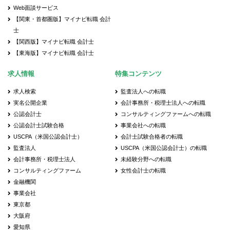
Web面談サービス
【関東・首都圏版】マイナビ転職 会計
士
【関西版】マイナビ転職 会計士
【東海版】マイナビ転職 会計士
求人情報
特集コンテンツ
求人検索
監査法人への転職
実名公開企業
会計事務所・税理士法人への転職
公認会計士
コンサルティングファームへの転職
公認会計士試験合格
事業会社への転職
USCPA（米国公認会計士）
会計士試験合格者の転職
監査法人
USCPA（米国公認会計士）の転職
会計事務所・税理士法人
未経験分野への転職
コンサルティングファーム
女性会計士の転職
金融機関
事業会社
東京都
大阪府
愛知県