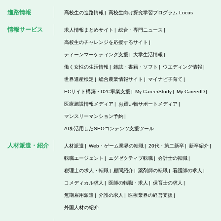
進路情報
高校生の進路情報
高校生向け探究学習プログラム Locus
情報サービス
求人情報まとめサイト
総合・専門ニュース
高校生のチャレンジを応援するサイト
ティーンマーケティング支援
大学生活情報
働く女性の生活情報
雑誌・書籍・ソフト
ウエディング情報
世界遺産検定
総合農業情報サイト
マイナビ子育て
ECサイト構築・D2C事業支援
My CareerStudy
My CareerID
医療施設情報メディア
お買い物サポートメディア
マンスリーマンション予約
AIを活用したSEOコンテンツ支援ツール
人材派遣・紹介
人材派遣
Web・ゲーム業界の転職
20代・第二新卒
新卒紹介
転職エージェント
エグゼクティブ転職
会計士の転職
税理士の求人・転職
顧問紹介
薬剤師の転職
看護師の求人
コメディカル求人
医師の転職・求人
保育士の求人
無期雇用派遣
介護の求人
医療業界の経営支援
外国人材の紹介