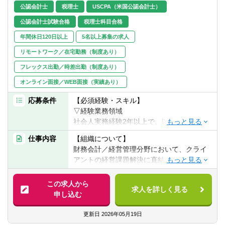
転職お役立ち情報
公認会計士
税理士
USCPA（米国公認会計士）
公認会計士試験合格
税理士科目合格
ご利用ガイド
年間休日120日以上
5名以上募集の求人
非公開求人とは？
リモートワーク／在宅勤務（制度あり）
フレックス出勤／時差出勤（制度あり）
サービス紹介
オンライン面接／WEB面接（実績あり）
転職お役立ち情報
応募条件
【必須経験・スキル】
業界情報
▽経験業務領域
社会人実務経験2年以上で、以下のいずれか
求人情報
の要件を満たす方。
仕事内容
【組織について】
財務会計／経営管理分野において、クライ
■コンサルティングファームでの実務経験を
アントの経営課題解決に直結するコンサル
お持ちの方
ティング業務を行っている組織です。
■事業会社において以下のご経験をお持ち
CFO機能の中核である経理・財務部門、経
この求人から
で、今後財務・会計コンサルタントとして
求人を詳しく見る
営企画部門に対し、「業務プロセスの効率
申し込む
活躍することを希望する方
化」「経営情報の可視化」「事業継続への
①社内IT部門などで社内SE/コンサルとして
適応」の3つの視点から、「Solution」
更新日
2026年05月19日
財務・会計システムの導入・運用・改善経
「Process」「Analysis」の３つの分類にて