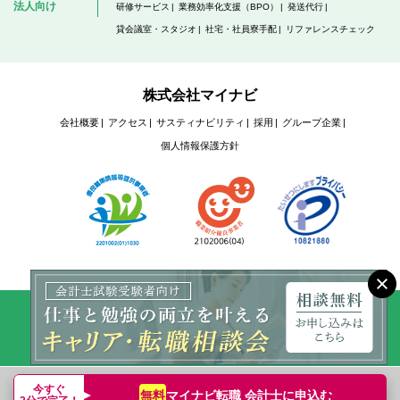
法人向け
研修サービス
業務効率化支援（BPO）
発送代行
貸会議室・スタジオ
社宅・社員寮手配
リファレンスチェック
株式会社マイナビ
会社概要
アクセス
サスティナビリティ
採用
グループ企業
個人情報保護方針
Copyright © Mynavi Corporation
今すぐ
マイナビ転職 会計士に
申込む
無料