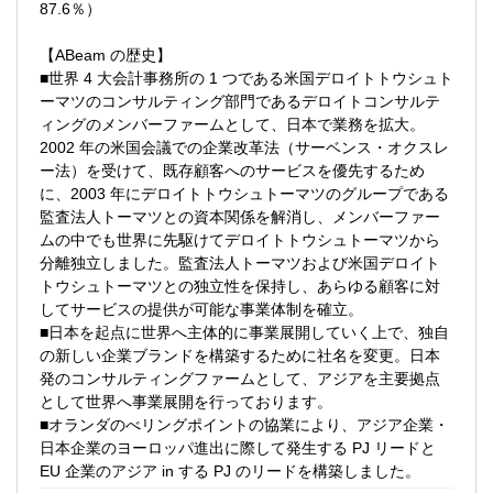
87.6％）
■BlackLine
■その他財務・会計システムのご経験
【ABeam の歴史】
（OBIC7, STRAVIS, DivaSystem, Biz∫, HUE
■世界 4 大会計事務所の 1 つである米国デロイトトウシュト
など）
ーマツのコンサルティング部門であるデロイトコンサルテ
■SAP認定資格
ィングのメンバーファームとして、日本で業務を拡大。
- SAP Certified Technology
2002 年の米国会議での企業改革法（サーベンス・オクスレ
- SAP Certified Application
ー法）を受けて、既存顧客へのサービスを優先するため
- SAP Certified Development
に、2003 年にデロイトトウシュトーマツのグループである
■IPA高度情報処理技術者資格
監査法人トーマツとの資本関係を解消し、メンバーファー
ムの中でも世界に先駆けてデロイトトウシュトーマツから
【求める人物像】
分離独立しました。監査法人トーマツおよび米国デロイト
◎会計・財務・経営管理を軸としてクライ
トウシュトーマツとの独立性を保持し、あらゆる顧客に対
アントの経営課題を解決し、クライアント
してサービスの提供が可能な事業体制を確立。
に持続可能な変革をもたらすコンサルティ
■日本を起点に世界へ主体的に事業展開していく上で、独自
ングに従事したい方
の新しい企業ブランドを構築するために社名を変更。日本
発のコンサルティングファームとして、アジアを主要拠点
◎上記のコンサルティングプロジェクトに
として世界へ事業展開を行っております。
おいて、業務／業種（＝ビジネス）とテク
■オランダのべリングポイントの協業により、アジア企業・
ノロジーの知見、ノウハウに基づいて、ク
日本企業のヨーロッパ進出に際して発生する PJ リードと
ライアントに価値（バリュー）を発揮し、
EU 企業のアジア in する PJ のリードを構築しました。
CFOが進める変革を共に成し遂げたい方