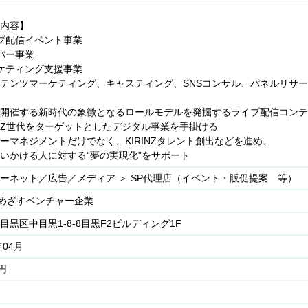
う声をいただくこともあります。
りますが、自身がサポートするライバーが成長していく姿を見ると涙が
内容】
ブ配信イベント事業
バー事業
ケティング支援事業
テンツマーケティング、キャスティング、SNSコンサル、パネルリサ
開催する新時代の象徴となるロールモデルを発掘するライブ配信コンテス
Z世代をターゲットとしたデジタル事業を手掛ける
ーマネジメントだけでなく、KIRINZタレント創出などを進め、
いかける人に対する“夢の実現化”をサポート
ーネット／広告／メディア ＞ SP代理店（イベント・販促提案 等）
をめざすベンチャー企業
目黒区中目黒1-8-8目黒F2ビルディング1F
年04月
円