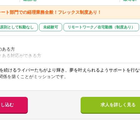
レート部門での経理業務全般！フレックス制度あり！
原則として転勤なし
未経験可
リモートワーク／在宅勤務（制度あり）
のある方
ィある対応ができる方
援したり、サポートすることにやりがいを感じる方
を続けるライバーたちがより輝き、夢を叶えられるようサポートを行な
nの関係を築くことがミッションです。
どサービス業で顧客折衝経験のある方
所属ライバーマネジメント(メイン業務):プラットフォームで配信を行なう際
報酬の連絡等。新規ライバーの所属契約をとり,配信を行なってもらい売上
や人気を得ることができます。
申し込む
求人を詳しく見る
ンクラブサイトの運営:月額制の動画やデジタルフォト,1on1ミーティ
い】
イバーから、「人生が変わりました」「挑戦できるようになりました」