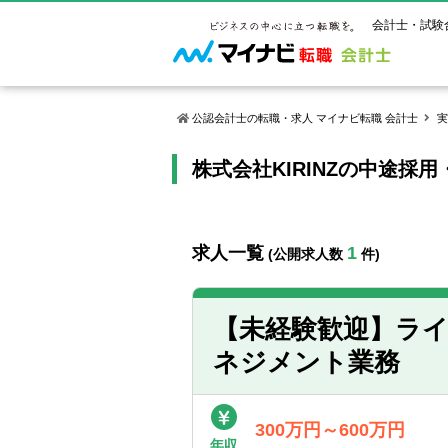
会計士・試験
公認会計士の転職・求人 マイナビ転職 会計士
実
株式会社KIRINZの中途採
マイナビ転
ご状況別
会計士試
保有資格
ご利用ガイ
年齢別転職
受験資格・
公認会計士
よくあるご
はじめての
試験科目一
公認会計士
求人一覧
1
(公開求人数
件)
サービス紹介
転職お役立ち情報
業界情報
ご利用の流
2回目以降
試験合格後
USCPA（
求人情報
【未経験歓迎】ラ
ネジメント業務
300万円～600万円
年収