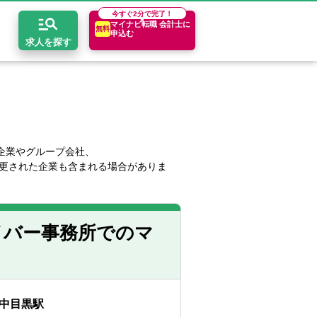
今すぐ
2分で完了！
マイナビ転職 会計士に
無料
申込む
求人を探す
開求人とは？
ちコンテンツ
エリア別求人情報
セスマップ
コンサルティングファーム
関東・首都圏
年収診断
企業やグループ会社、
更された企業も含まれる場合がありま
者の転職Q&A
会計事務所・税理士法人
関西
キャリア診断
イド
事業会社
東海
イバー事務所でのマ
中目黒駅