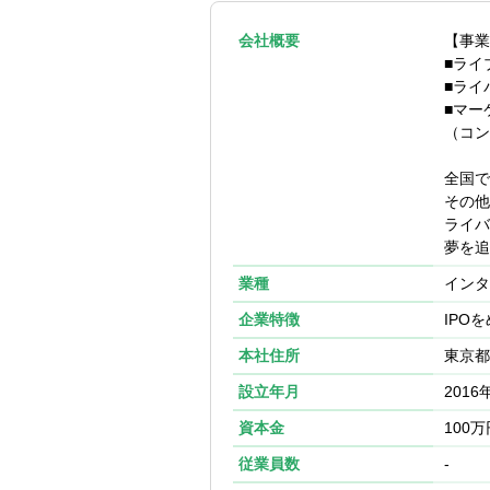
りました」とい
大変なこともあ
会社概要
【事業
■ライ
■ライ
■マー
（コン
全国で
その他
ライバ
夢を追
業種
インタ
企業特徴
IPO
本社住所
東京都
設立年月
2016
資本金
100万
従業員数
-