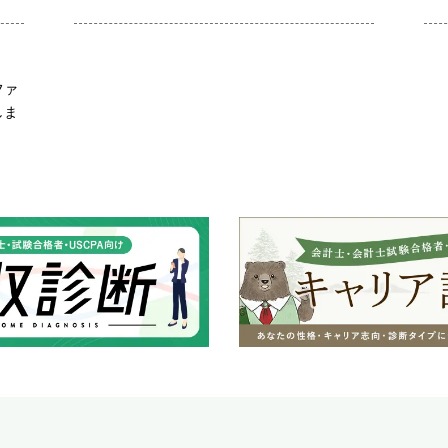
ファ
しま