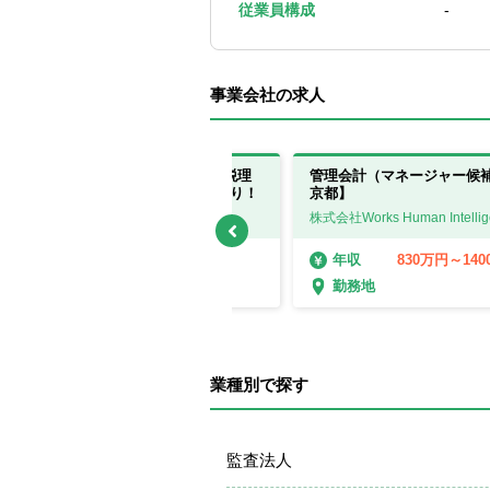
従業員構成
-
事業会社の求人
管理会計（部長候補）★会計士・税理
管理会計（マネージャー候
士OK！／リモート・フレックスあり！
京都】
株式会社Works Human Intelligence
株式会社Works Human Intellig
1400万円～1600万円
830万円～14
年収
年収
勤務地
勤務地
業種別で探す
監査法人