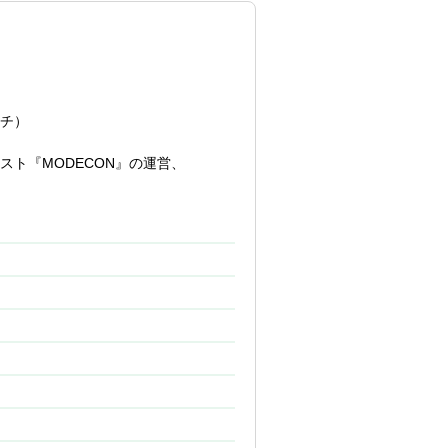
出るほど感動することがあります!
ーチ）
ト『MODECON』の運営、