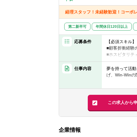
経理スタッフ！未経験歓迎！コーポ
第二新卒可
年間休日120日以上
応募条件
【必須スキル】
■顧客折衝経験
■ホスピタリテ
■頑張る人を応
仕事内容
夢を持って活動
【歓迎スキル】
げ、Win-Wi
■販売・店長な
■KIRINZ
理,案件管理,
ちは相応の報酬
この求人から
■ライバーファ
画や運営。
【仕事のやりが
企業情報
所属しているラ