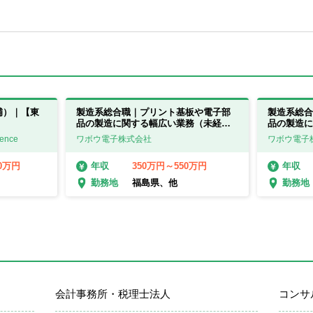
補）｜【東
製造系総合職｜プリント基板や電子部
製造系総合
品の製造に関する幅広い業務（未経験
品の製造に
可）【福島県・滋賀県】
可）【福島
ence
ワボウ電子株式会社
ワボウ電子
00万円
350万円～550万円
年収
年収
福島県、他
勤務地
勤務地
会計事務所・税理士法人
コンサ