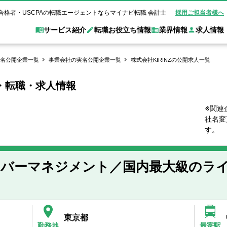
合格者・USCPAの転職エージェントならマイナビ転職 会計士
採用ご担当者様へ
サービス紹介
転職お役立ち情報
業界情報
求人情報
名公開企業一覧
事業会社の実名公開企業一覧
株式会社KIRINZの公開求人一覧
用・転職・求人情報
職 会計士とは？
Web面談サービス
非公
転職ガイド
験情報
別求人情報
業界別求人情報
業界トピックス
転職活動お役立
ド
個別転職相談会・セミナー
アク
ポイント
申し込み手順
女性会計士の転職
監査法人
業界情報の記事一覧
転職お役立ち情報
金融機関
※関連
社名変
質問
キャリアアドバイザーのご紹介
転職の方へ
覧
試験合格
USCPAの転職
会計士が活躍できる転職先
会計士・試験合格
す。
会計事務所・税理士法人
事業会社
れ
転職成功事例
の転職の方へ
の流れ
米国公認会計士）
未経験分野への転職
監査法人
WEB面接完全ガ
イバーマネジメント／国内最大級のラ
コンサルティングファー
ム
東京都
勤務地
最寄駅