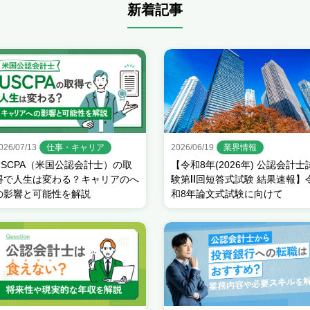
新着記事
026/07/13
仕事・キャリア
2026/06/19
業界情報
USCPA（米国公認会計士）の取
【令和8年(2026年) 公認会計士
得で人生は変わる？キャリアのへ
験第Ⅱ回短答式試験 結果速報】
の影響と可能性を解説
和8年論文式試験に向けて