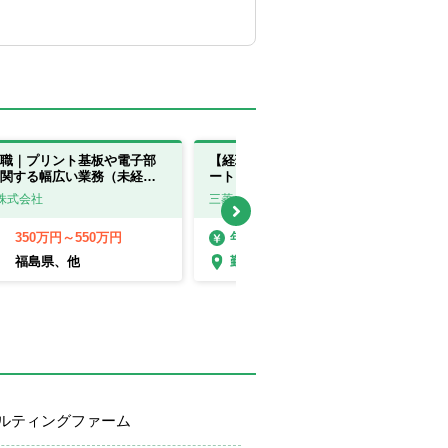
職｜プリント基板や電子部
【経理（連結決算・制度会計）】リモ
関する幅広い業務（未経験
ート・フレックスあり！／IFRS・M&A
県・滋賀県】
業務を経験可／プライム上場
株式会社
三菱ケミカル株式会社
350万円～550万円
603万円～882万円
年収
福島県、他
東京都
勤務地
ルティングファーム