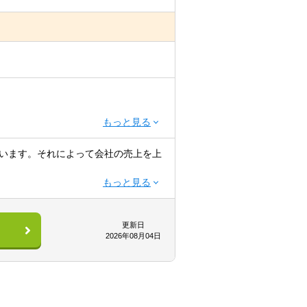
います。それによって会社の売上を上
の時間管理,イベントのスケジュール管
を上げていく。結果として,ライバーた
更新日
2026年08月04日
ング等のファンクラブ用コンテンツの企
「人前に出ることが恥ずかしくなくな