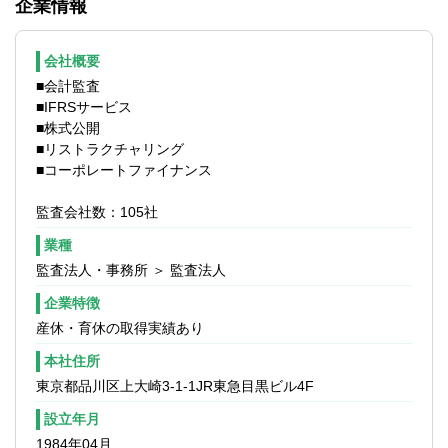
企業情報
入支援業務
導入のための予備調査、グループ会社の実
態調査、対応スケジュールの提案、連結決
会社概要
算体制の助言指導、IFRSに向けた社内教育
■会計監査
の実施サポート、IFRSによる財務諸表作成
■IFRSサービス
の指導
■株式公開
■内部統制の構築支援
■リストラクチャリング
全社的統制・IT統制・決算財務報告プロセ
■コーポレートファイナンス
スなどの問題点の把握および改善策の指
導、３点セットの作成支援、内部監査の支
監査会社数：105社
援・サポート
■デュー・デリジェンス
業種
企業買収に際して行われる被買収企業の企
監査法人・事務所 ＞ 監査法人
業価値評価
企業特徴
※監査業界でのご経験をお持ちの方はスペシ
産休・育休の取得実績あり
ャリストとして、主に法定監査・その他監
本社住所
査関連業務を担当していただきます。中小
監査法人にして、ディスカウンター最大手
東京都品川区上大崎3-1-1JR東急目黒ビル4F
の顧客を担当することから大企業の監査を
設立年月
経験できる点が同社の魅力です。
1984年04月