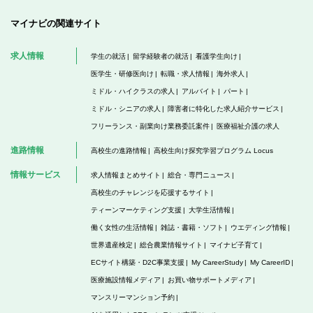
マイナビの関連サイト
求人情報
学生の就活
留学経験者の就活
看護学生向け
医学生・研修医向け
転職・求人情報
海外求人
ミドル・ハイクラスの求人
アルバイト
パート
ミドル・シニアの求人
障害者に特化した求人紹介サービス
フリーランス・副業向け業務委託案件
医療福祉介護の求人
進路情報
高校生の進路情報
高校生向け探究学習プログラム Locus
情報サービス
求人情報まとめサイト
総合・専門ニュース
高校生のチャレンジを応援するサイト
ティーンマーケティング支援
大学生活情報
働く女性の生活情報
雑誌・書籍・ソフト
ウエディング情報
世界遺産検定
総合農業情報サイト
マイナビ子育て
ECサイト構築・D2C事業支援
My CareerStudy
My CareerID
医療施設情報メディア
お買い物サポートメディア
マンスリーマンション予約