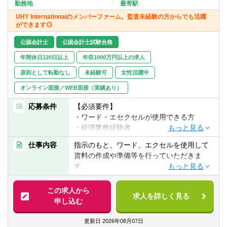
転職お役立ち情報
勤務地
最寄駅
UHY Internationalのメンバーファーム。監査未経験の方からでも活躍
ができます◎
ご利用ガイド
公認会計士
公認会計士試験合格
非公開求人とは？
年間休日120日以上
年収1000万円以上の求人
サービス紹介
原則として転勤なし
未経験可
女性活躍中
オンライン面接／WEB面接（実績あり）
転職お役立ち情報
応募条件
【必須要件】
業界情報
・ワード・エセクセルが使用できる方
・経理業務経験者
求人情報
仕事内容
指示のもと、ワード、エクセルを使用して
【歓迎要件】
資料の作成や準備等を行っていただきま
・監査アシスタント経験者
す。
・簿記資格保持者
※クライアント先への往査も含みます。
・公認会計士試験受験経験者
この求人から
求人を詳しく見る
（以下、同社の監査業務詳細）
申し込む
【求める人物像】
■監査業務
・指示に従い確実に業務遂行できる方
法定監査、任意監査、株式公開準備のため
更新日
2026年08月07日
・コミュニケーションスキルのある方