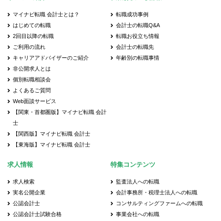
マイナビ転職 会計士とは？
転職成功事例
はじめての転職
会計士の転職Q&A
2回目以降の転職
転職お役立ち情報
ご利用の流れ
会計士の転職先
キャリアアドバイザーのご紹介
年齢別の転職事情
非公開求人とは
個別転職相談会
よくあるご質問
Web面談サービス
【関東・首都圏版】マイナビ転職 会計
士
【関西版】マイナビ転職 会計士
【東海版】マイナビ転職 会計士
求人情報
特集コンテンツ
求人検索
監査法人への転職
実名公開企業
会計事務所・税理士法人への転職
公認会計士
コンサルティングファームへの転職
公認会計士試験合格
事業会社への転職