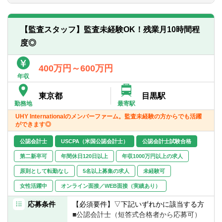
の金融商品取引法に準じた監査、企業買収
・やる気のある方を希望しております
に際して行われる被買収企業の財務諸表監
査、独立行政法人監査、システム監査など
【監査スタッフ】監査未経験OK！残業月10時間程
度◎
■株式公開支援
ショートレビュー、対処すべき課題と改善
策の提案、上場準備体制の整備・上場申請
400万円～600万円
書類作成のための助言指導
年収
東京都
目黒駅
■IFRS導入のための予備調査、具体的な導
勤務地
最寄駅
入支援業務
UHY Internationalのメンバーファーム。監査未経験の方からでも活躍
導入のための予備調査、グループ会社の実
ができます◎
態調査、対応スケジュールの提案、連結決
算体制の助言指導、IFRSに向けた社内教育
公認会計士
USCPA（米国公認会計士）
公認会計士試験合格
の実施サポート、IFRSによる財務諸表作成
第二新卒可
年間休日120日以上
年収1000万円以上の求人
の指導
原則として転勤なし
5名以上募集の求人
未経験可
■内部統制の構築支援
女性活躍中
オンライン面接／WEB面接（実績あり）
全社的統制・IT統制・決算財務報告プロセ
スなどの問題点の把握および改善策の指導
応募条件
【必須要件】▽下記いずれかに該当する方
■公認会計士（短答式合格者から応募可）