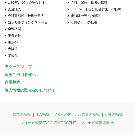
USCPA（米国公認会計士）
会計士試験合格者の転職
監査法人
USCPA（米国公認会計士）の転職
会計事務所・税理士法人
未経験分野への転職
コンサルティングファーム
女性会計士の転職
金融機関
事業会社
東京都
大阪府
愛知県
アクセスマップ
採用ご担当者様へ
利用規約
個人情報の取り扱いについて
営業の転職
ITの転職
MR・メディカル業界の転職
女性の転職
マイナビ転職EXECUTIVE AGENT
マイナビ転職 税理士