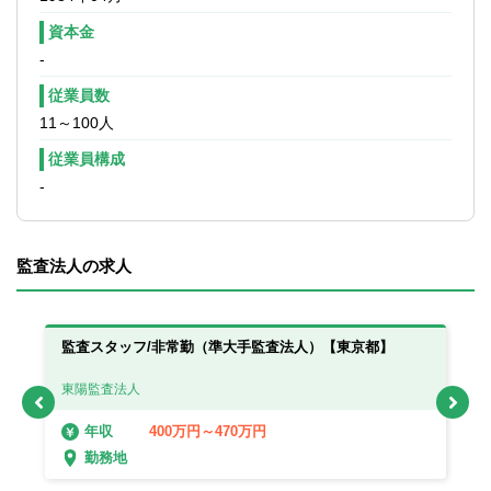
※監査経験のが無い方もしくは浅い方につい
資本金
ては監査アシスタントとして、会計士・イ
-
ンチャージの指示のもと、監査業務をサポ
ートして頂きます。
従業員数
監査チームの補助者としてエクセルを使用
11～100人
し、資料の作成や準備等をしていただきま
す。
従業員構成
-
監査法人の求人
監査スタッフ/非常勤（準大手監査法人）【東京都】
【
ャ
東陽監査法人
E
400万円～470万円
年収
勤務地