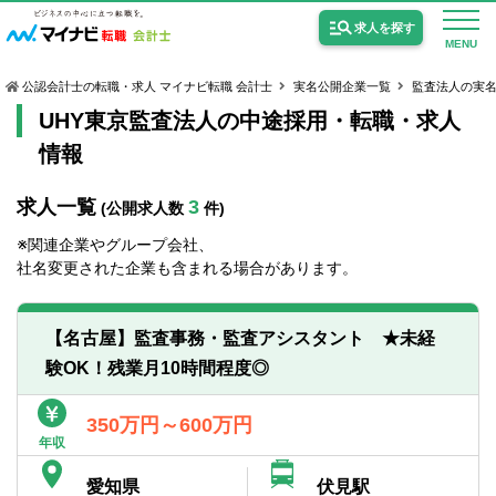
求人を探す
MENU
公認会計士の転職・求人 マイナビ転職 会計士
実名公開企業一覧
監査法人の実
UHY東京監査法人の中途採用・転職・求人
情報
求人一覧
3
(公開求人数
件)
公認会計士の求人
※関連企業やグループ会社、
監査法人の求人
社名変更された企業も含まれる場合があります。
公認会計士試験合格向けの求人
【名古屋】監査事務・監査アシスタント ★未経
USCPA（米国公認会計士）の求人
験OK！残業月10時間程度◎
女性会計士の転職
350万円～600万円
年収
個別転職相談会・セミナー
愛知県
伏見駅