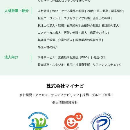
AIを活用したSEOコンテンツ支援ツール
人材派遣・紹介
人材派遣
Web・ゲーム業界の転職
20代・第二新卒
新卒紹介
転職エージェント
エグゼクティブ転職
会計士の転職
税理士の求人・転職
顧問紹介
薬剤師の転職
看護師の求人
コメディカル求人
医師の転職・求人
保育士の求人
無期雇用派遣
介護の求人
医療業界の経営支援
外国人材の紹介
法人向け
研修サービス
業務効率化支援（BPO）
発送代行
貸会議室・スタジオ
社宅・社員寮手配
リファレンスチェック
株式会社マイナビ
会社概要
アクセス
サスティナビリティ
採用
グループ企業
個人情報保護方針