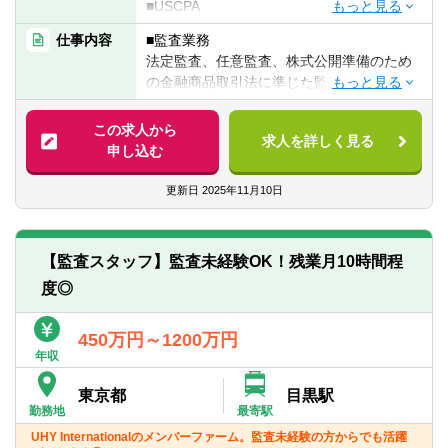
■USCPA
仕事内容
■監査業務
※監査経験の浅い方については最初は監査ア
法定監査、任意監査、株式公開準備のため
シスタント業務から行って頂きます。
の金融商品取引法に準じた監査、企業買収
に際して行われる被買収企業の財務諸表監
査、独立行政法人監査、システム監査など
この求人から
求人を詳しく見る
■株式公開支援
申し込む
ショートレビュー、対処すべき課題と改善
策の提案、上場準備体制の整備・上場申請
更新日
2025年11月10日
書類作成のための助言指導
■IFRS導入のための予備調査、具体的な導
入支援業務
【監査スタッフ】監査未経験OK！残業月10時間程
導入のための予備調査、グループ会社の実
度◎
態調査、対応スケジュールの提案、連結決
算体制の助言指導、IFRSに向けた社内教育
の実施サポート、IFRSによる財務諸表作成
450万円～1200万円
の指導
年収
■内部統制の構築支援
東京都
目黒駅
全社的統制・IT統制・決算財務報告プロセ
勤務地
最寄駅
スなどの問題点の把握および改善策の指
UHY Internationalのメンバーファーム。監査未経験の方からでも活躍
導、３点セットの作成支援、内部監査の支