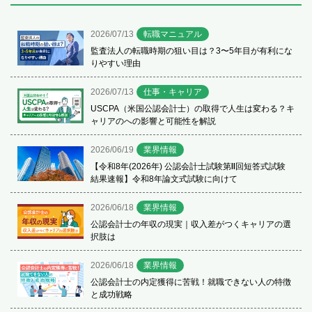
2026/07/13
転職マニュアル
監査法人の転職時期の狙い目は？3〜5年目が有利にな
りやすい理由
2026/07/13
仕事・キャリア
USCPA（米国公認会計士）の取得で人生は変わる？キ
ャリアのへの影響と可能性を解説
2026/06/19
業界情報
【令和8年(2026年) 公認会計士試験第Ⅱ回短答式試験
結果速報】令和8年論文式試験に向けて
2026/06/18
業界情報
公認会計士の年収の現実｜収入差がつくキャリアの選
択肢は
2026/06/18
業界情報
公認会計士の内定獲得に苦戦！就職できない人の特徴
と成功戦略