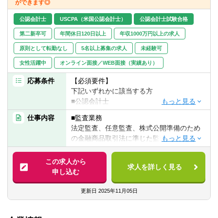
ができます◎
援・サポート
■デュー・デリジェンス
公認会計士
USCPA（米国公認会計士）
公認会計士試験合格
企業買収に際して行われる被買収企業の企
第二新卒可
年間休日120日以上
年収1000万円以上の求人
業価値評価
原則として転勤なし
5名以上募集の求人
未経験可
※監査業界でのご経験をお持ちの方はスペシ
女性活躍中
オンライン面接／WEB面接（実績あり）
ャリストとして、主に法定監査・その他監
査関連業務を担当していただきます。中小
応募条件
【必須要件】
監査法人にして、ディスカウンター最大手
下記いずれかに該当する方
の顧客を担当することから大企業の監査を
■公認会計士
経験できる点が同社の魅力です。
■公認会計士試験論文式合格者
仕事内容
■監査業務
■USCPA
法定監査、任意監査、株式公開準備のため
※監査経験のが無い方もしくは浅い方につい
の金融商品取引法に準じた監査、企業買収
ては監査アシスタントとして、会計士・イ
※監査経験の浅い方については最初は監査ア
に際して行われる被買収企業の財務諸表監
ンチャージの指示のもと、監査業務をサポ
シスタント業務から行って頂きます。
査、独立行政法人監査、システム監査など
ートして頂きます。
この求人から
求人を詳しく見る
■株式公開支援
監査チームの補助者としてエクセルを使用
申し込む
【歓迎スキル】
ショートレビュー、対処すべき課題と改善
し、資料の作成や準備等をしていただきま
■公認会計士
策の提案、上場準備体制の整備・上場申請
す。
更新日
2025年11月05日
■主査経験のある方
書類作成のための助言指導
■IFRS導入のための予備調査、具体的な導