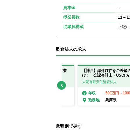
資本金
-
従業員数
11～1
従業員構成
上記に
監査法人の求人
【大阪】経営管理アドバイザー（事業
【神戸】海外駐在をご希望
会社・金融機関）※総合求人
け！ 公認会計士・USCPA
PwC Japan有限責任監査法人
太陽有限責任監査法人
400万円～1000万円
500万円～10
年収
年収
大阪府
兵庫県
勤務地
勤務地
業種別で探す