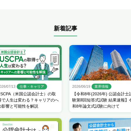
新着記事
026/07/13
仕事・キャリア
2026/06/19
業界情報
USCPA（米国公認会計士）の取
【令和8年(2026年) 公認会計士
得で人生は変わる？キャリアのへ
験第Ⅱ回短答式試験 結果速報】
の影響と可能性を解説
和8年論文式試験に向けて