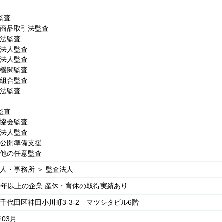
監査
商品取引法監査
法監査
法人監査
法人監査
機関監査
組合監査
C法監査
監査
協会監査
法人監査
公開準備支援
他の任意監査
人・事務所 ＞ 監査法人
0年以上の企業 産休・育休の取得実績あり
千代田区神田小川町3-3-2 マツシタビル6階
年03月