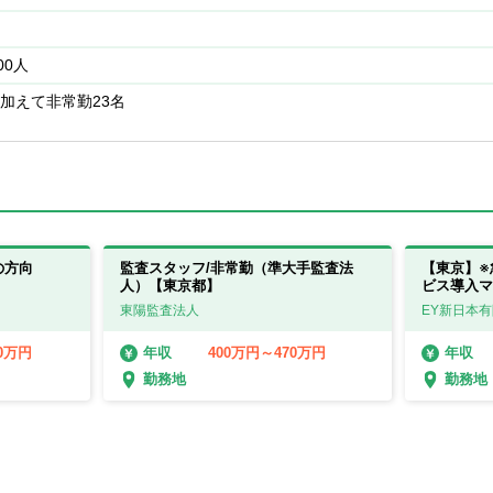
00人
加えて非常勤23名
の方向
監査スタッフ/非常勤（準大手監査法
【東京】※
人）【東京都】
ビス導入マネ
部
東陽監査法人
EY新日本
00万円
400万円～470万円
年収
年収
勤務地
勤務地