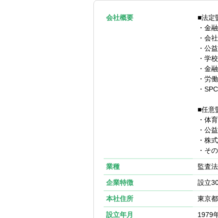
会社概要
■法定
・金融
・会社
・公益
・学校
・金融
・労働
・SP
■任意
・体育
・公益
・株式
・その
業種
監査法
企業特徴
設立3
本社住所
東京都
設立年月
1979