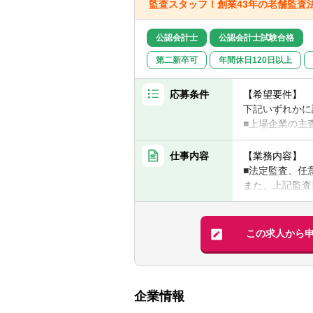
監査スタッフ！創業43年の老舗監査
公認会計士
公認会計士試験合格
第二新卒可
年間休日120日以上
応募条件
【希望要件】
下記いずれかに
■上場企業の主
■IFRSに関す
■英語能力（読
仕事内容
【業務内容】
■法定監査、任
【求める人物像
また、上記監査
■明るくコミュ
※監査業務経験
監査基準改正等
この求人から
OJTでのレク
※配属先の上長
企業情報