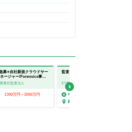
急募※自社新規クラウドサー
監査アシスタント【新潟】
ージャー/Forensics事業
有限責任監査法人
EY新日本有限責任監査法人
1300万円～2000万円
300万円～400万円
年収
勤務地