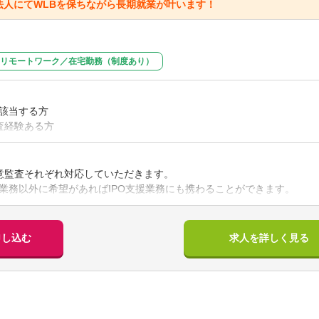
法人にてWLBを保ちながら長期就業が叶います！
リモートワーク／在宅勤務（制度あり）
該当する方
査経験ある方
る知識をお持ちの方
み書きレベル）のある方
意監査それぞれ対応していただきます。
】
業務以外に希望があればIPO支援業務にも携わることができます。
ニケーションの取れる方
が浅い方
の内部研修を定期的に実施しています。
申し込む
求人を詳しく見る
チャーもしっかりと行いますので、安心してご応募ください。
や担当クライアントに応じてリモートワークも実施しています。