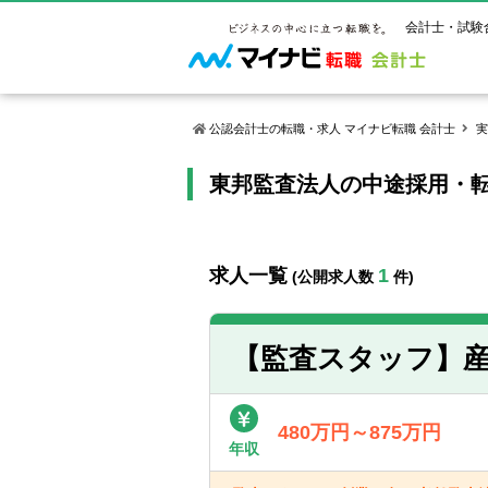
会計士・試験
公認会計士の転職・求人 マイナビ転職 会計士
実
東邦監査法人の中途採用・
マイナビ転
ご状況別
会計士試
保有資格
ご利用ガイ
年齢別転職
受験資格・
公認会計士
よくあるご
はじめての
試験科目一
公認会計士
求人一覧
1
(公開求人数
件)
サービス紹介
転職お役立ち情報
業界情報
ご利用の流
2回目以降
試験合格後
USCPA（
求人情報
【監査スタッフ】産
480万円～875万円
年収