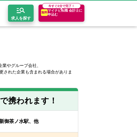
今すぐ
2分で完了！
マイナビ転職 会計士に
無料
申込む
求人を探す
開求人とは？
ちコンテンツ
エリア別求人情報
セスマップ
コンサルティングファーム
関東・首都圏
年収診断
企業やグループ会社、
更された企業も含まれる場合がありま
者の転職Q&A
会計事務所・税理士法人
関西
キャリア診断
イド
事業会社
東海
まで携われます！
新御茶ノ水駅、他