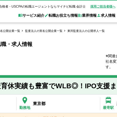
合格者・USCPAの転職エージェントならマイナビ転職 会計士
採用ご担当者様へ
サービス紹介
転職お役立ち情報
業界情報
求人情報
名公開企業一覧
監査法人の実名公開企業一覧
東邦監査法人の公開求人一覧
転職・求人情報
職 会計士とは？
Web面談サービス
非公
転職ガイド
験情報
別求人情報
業界別求人情報
業界トピックス
転職活動お役立
ド
個別転職相談会・セミナー
アク
ポイント
申し込み手順
女性会計士の転職
監査法人
業界情報の記事一覧
転職お役立ち情報
金融機関
※関連
社名変
質問
キャリアアドバイザーのご紹介
転職の方へ
覧
試験合格
USCPAの転職
会計士が活躍できる転職先
会計士・試験合格
す。
会計事務所・税理士法人
事業会社
れ
転職成功事例
の転職の方へ
の流れ
米国公認会計士）
未経験分野への転職
監査法人
WEB面接完全ガ
育休実績も豊富でWLB◎！IPO支援
コンサルティングファー
ム
東京都
勤務地
最寄駅