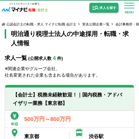
求人を探す
MENU
公認会計士の転職・求人 マイナビ転職 会計士
実名公開企業一覧
会計事務所・
明治通り税理士法人の中途採用・転職・求
人情報
求人一覧
4
(公開求人数
件)
公認会計士の求人
※関連企業やグループ会社、
監査法人の求人
社名変更された企業も含まれる場合があります。
公認会計士試験合格向けの求人
【会計士】税務未経験歓迎！｜国内税務・アドバ
USCPA（米国公認会計士）の求人
イザリー業務【東京都】
女性会計士の転職
500万円～800万円
年収
個別転職相談会・セミナー
東京都
渋谷駅