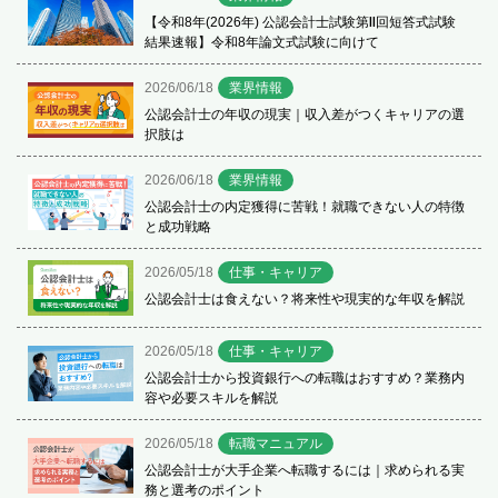
【令和8年(2026年) 公認会計士試験第Ⅱ回短答式試験
結果速報】令和8年論文式試験に向けて
2026/06/18
業界情報
公認会計士の年収の現実｜収入差がつくキャリアの選
択肢は
2026/06/18
業界情報
公認会計士の内定獲得に苦戦！就職できない人の特徴
と成功戦略
2026/05/18
仕事・キャリア
公認会計士は食えない？将来性や現実的な年収を解説
2026/05/18
仕事・キャリア
公認会計士から投資銀行への転職はおすすめ？業務内
容や必要スキルを解説
2026/05/18
転職マニュアル
公認会計士が大手企業へ転職するには｜求められる実
務と選考のポイント