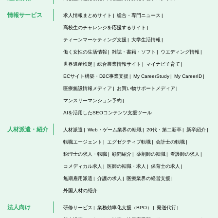
情報サービス
求人情報まとめサイト
総合・専門ニュース
高校生のチャレンジを応援するサイト
ティーンマーケティング支援
大学生活情報
働く女性の生活情報
雑誌・書籍・ソフト
ウエディング情報
世界遺産検定
総合農業情報サイト
マイナビ子育て
ECサイト構築・D2C事業支援
My CareerStudy
My CareerID
医療施設情報メディア
お買い物サポートメディア
マンスリーマンション予約
AIを活用したSEOコンテンツ支援ツール
人材派遣・紹介
人材派遣
Web・ゲーム業界の転職
20代・第二新卒
新卒紹介
転職エージェント
エグゼクティブ転職
会計士の転職
税理士の求人・転職
顧問紹介
薬剤師の転職
看護師の求人
コメディカル求人
医師の転職・求人
保育士の求人
無期雇用派遣
介護の求人
医療業界の経営支援
外国人材の紹介
法人向け
研修サービス
業務効率化支援（BPO）
発送代行