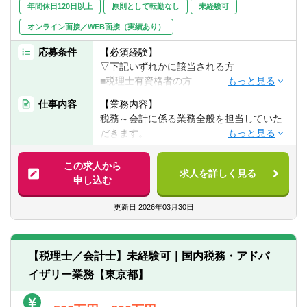
年間休日120日以上
原則として転勤なし
未経験可
オンライン面接／WEB面接（実績あり）
応募条件
【必須経験】
▽下記いずれかに該当される方
■税理士有資格者の方
※国税出身の税理士の方歓迎です。
仕事内容
【業務内容】
税務～会計に係る業務全般を担当していた
経験が浅い方は経験豊富な代表や税理士の
だきます。
方に直接業務を教えていただける環境があ
ります。
■税務申告業務
この求人から
求人を詳しく見る
■IPO支援業務
申し込む
■融資支援業務他
■マネジメント
更新日
2026年03月30日
【会計ソフト】
■freee
【税理士／会計士】未経験可｜国内税務・アドバ
※クラウド会計です。
イザリー業務【東京都】