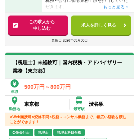
税務～会計に係る業務全般を担当していた
経験が浅い方は経験豊富な代表や税理士の
だきます。
方に直接業務を教えていただける環境があ
ります。
■税務申告業務
この求人から
求人を詳しく見る
■IPO支援業務
申し込む
■融資支援業務他
■マネジメント
更新日
2026年03月30日
【会計ソフト】
■freee
【税理士】未経験可｜国内税務・アドバイザリー
※クラウド会計です。
業務【東京都】
500万円～800万円
年収
東京都
渋谷駅
勤務地
最寄駅
※Web面接可※資格不問※税務～コンサル業務まで、幅広い経験を積む
ことができます！
公認会計士
税理士
税理士科目合格