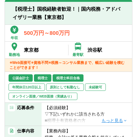
■freee
【税理士】国税経験者歓迎！｜国内税務・アドバ
※クラウド会計です。
イザリー業務【東京都】
500万円～800万円
年収
東京都
渋谷駅
勤務地
最寄駅
※Web面接可※資格不問※税務～コンサル業務まで、幅広い経験を積む
ことができます！
公認会計士
税理士
税理士科目合格
年間休日120日以上
原則として転勤なし
未経験可
オンライン面接／WEB面接（実績あり）
応募条件
【必須経験】
▽下記いずれかに該当される方
■税理士有資格者の方
※国税出身の税理士の方歓迎です。
仕事内容
【業務内容】