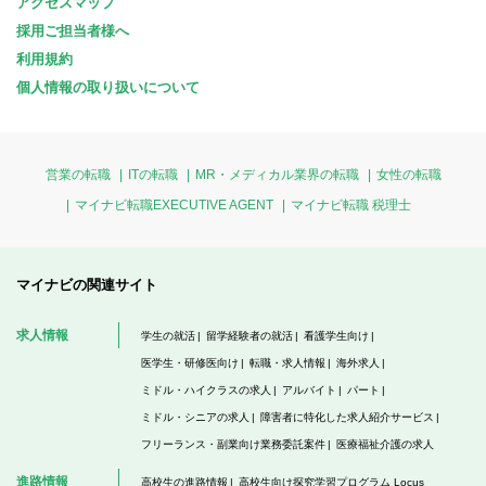
アクセスマップ
採用ご担当者様へ
利用規約
個人情報の取り扱いについて
営業の転職
ITの転職
MR・メディカル業界の転職
女性の転職
マイナビ転職EXECUTIVE AGENT
マイナビ転職 税理士
マイナビの関連サイト
求人情報
学生の就活
留学経験者の就活
看護学生向け
医学生・研修医向け
転職・求人情報
海外求人
ミドル・ハイクラスの求人
アルバイト
パート
ミドル・シニアの求人
障害者に特化した求人紹介サービス
フリーランス・副業向け業務委託案件
医療福祉介護の求人
進路情報
高校生の進路情報
高校生向け探究学習プログラム Locus