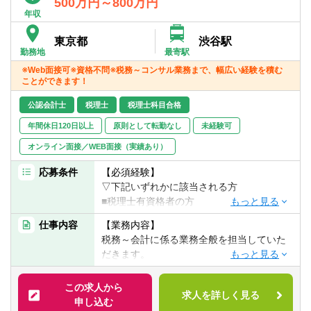
500万円～800万円
年収
東京都
渋谷駅
勤務地
最寄駅
※Web面接可※資格不問※税務～コンサル業務まで、幅広い経験を積む
ことができます！
公認会計士
税理士
税理士科目合格
年間休日120日以上
原則として転勤なし
未経験可
オンライン面接／WEB面接（実績あり）
応募条件
【必須経験】
▽下記いずれかに該当される方
■税理士有資格者の方
※国税出身の税理士の方歓迎です。
仕事内容
【業務内容】
■公認会計士の方
税務～会計に係る業務全般を担当していた
だきます。
経験が浅い方は経験豊富な代表や税理士の
方に直接業務を教えていただける環境があ
■税務申告業務
この求人から
ります。
求人を詳しく見る
■IPO支援業務
申し込む