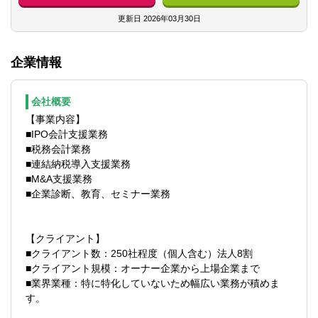
■融資支援業務他
■マネジメント
更新日
2026年03月30日
【会計ソフト】
企業情報
■freee
※クラウド会計です。
会社概要
【事業内容】
■IPO会計支援業務
■税務会計業務
■連結納税導入支援業務
■M&A支援業務
■企業診断、教育、セミナー業務
【クライアント】
■クライアント数：250社程度（個人含む）法人8割
■クライアント規模：オーナー企業から上場企業まで
■業界業種：特に特化していないため幅広い業務が積めま
す。