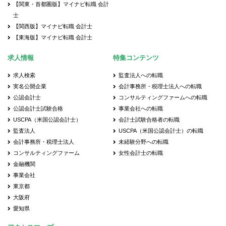
【関東・首都圏版】マイナビ転職 会計
士
【関西版】マイナビ転職 会計士
【東海版】マイナビ転職 会計士
求人情報
特集コンテンツ
求人検索
監査法人への転職
実名公開企業
会計事務所・税理士法人への転職
公認会計士
コンサルティングファームへの転職
公認会計士試験合格
事業会社への転職
USCPA（米国公認会計士）
会計士試験合格者の転職
監査法人
USCPA（米国公認会計士）の転職
会計事務所・税理士法人
未経験分野への転職
コンサルティングファーム
女性会計士の転職
金融機関
事業会社
東京都
大阪府
愛知県