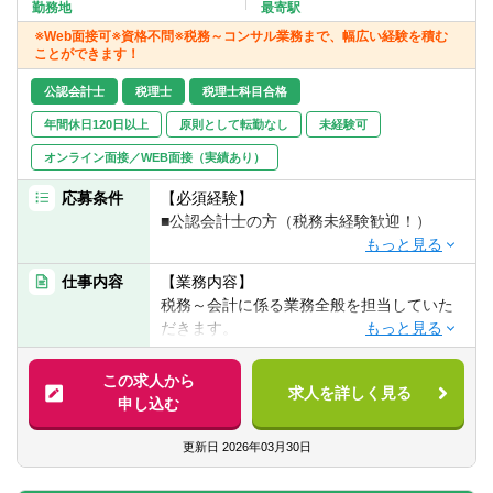
転職お役立ち情報
勤務地
最寄駅
※Web面接可※資格不問※税務～コンサル業務まで、幅広い経験を積む
ことができます！
ご利用ガイド
公認会計士
税理士
税理士科目合格
非公開求人とは？
年間休日120日以上
原則として転勤なし
未経験可
サービス紹介
オンライン面接／WEB面接（実績あり）
転職お役立ち情報
応募条件
【必須経験】
■公認会計士の方（税務未経験歓迎！）
業界情報
経験が浅い方は経験豊富な代表や税理士の
仕事内容
【業務内容】
求人情報
方に直接業務を教えていただける環境があ
税務～会計に係る業務全般を担当していた
ります。
だきます。
■税務申告業務
この求人から
求人を詳しく見る
■IPO支援業務
申し込む
■融資支援業務他
■マネジメント
更新日
2026年03月30日
【会計ソフト】