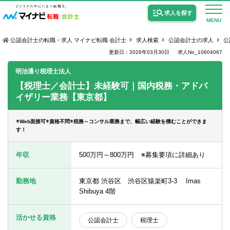
求人を探す
MENU
公認会計士の転職・求人 マイナビ転職 会計士
求人検索
公認会計士の求人
公
更新日：2026年03月30日
求人No_10604067
明治通り税理士法人
【税理士／会計士】未経験可｜国内税務・アドバ
イザリー業務【東京都】
公認会計士の求人
監査法人の求人
※Web面接可※資格不問※税務～コンサル業務まで、幅広い経験を積むことができま
す！
公認会計士試験合格向けの求人
年収
500万円～800万円 ※募集要項に詳細あり
USCPA（米国公認会計士）の求人
勤務地
東京都 渋谷区 渋谷区猿楽町3-3 Imas
Shibuya 4階
女性会計士の転職
個別転職相談会・セミナー
活かせる資格
公認会計士
税理士