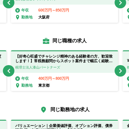
600万円～850万円
年収
大阪府
勤務地
同じ職種の求人
度
【好奇心旺盛でチャレンジ精神のある経験者の方、歓迎致
します！】常税務顧問からスポット案件まで幅広く経験で
きる事務所です！
税理士法人漆山パートナーズ
株
400万円～800万円
年収
東京都
勤務地
同じ勤務地の求人
と
バリュエーション｜企業価値評価、オプション評価、債券