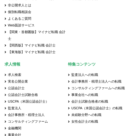
非公開求人とは
個別転職相談会
よくあるご質問
Web面談サービス
【関東・首都圏版】マイナビ転職 会計
士
【関西版】マイナビ転職 会計士
【東海版】マイナビ転職 会計士
求人情報
特集コンテンツ
求人検索
監査法人への転職
実名公開企業
会計事務所・税理士法人への転職
公認会計士
コンサルティングファームへの転職
公認会計士試験合格
事業会社への転職
USCPA（米国公認会計士）
会計士試験合格者の転職
監査法人
USCPA（米国公認会計士）の転職
会計事務所・税理士法人
未経験分野への転職
コンサルティングファーム
女性会計士の転職
金融機関
事業会社