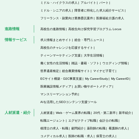
ミドル・ハイクラスの求人
アルバイト
パート
ミドル・シニアの求人
障害者に特化した求人紹介サービス
フリーランス・副業向け業務委託案件
医療福祉介護の求人
進路情報
高校生の進路情報
高校生向け探究学習プログラム Locus
情報サービス
求人情報まとめサイト
総合・専門ニュース
高校生のチャレンジを応援するサイト
ティーンマーケティング支援
大学生活情報
働く女性の生活情報
雑誌・書籍・ソフト
ウエディング情報
世界遺産検定
総合農業情報サイト
マイナビ子育て
ECサイト構築・D2C事業支援
My CareerStudy
My CareerID
医療施設情報メディア
お買い物サポートメディア
マンスリーマンション予約
AIを活用したSEOコンテンツ支援ツール
人材派遣・紹介
人材派遣
Web・ゲーム業界の転職
20代・第二新卒
新卒紹介
転職エージェント
エグゼクティブ転職
会計士の転職
税理士の求人・転職
顧問紹介
薬剤師の転職
看護師の求人
コメディカル求人
医師の転職・求人
保育士の求人