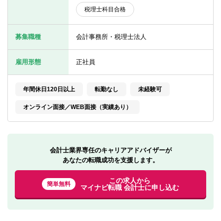
転職お役立ち情報
税理士科目合格
ご利用ガイド
募集職種
会計事務所・税理士法人
非公開求人とは？
雇用形態
正社員
サービス紹介
転職お役立ち情報
年間休日120日以上
転勤なし
未経験可
オンライン面接／WEB面接（実績あり）
業界情報
求人情報
会計士業界専任のキャリアアドバイザーが
あなたの転職成功を支援します。
この求人から
簡単無料
マイナビ転職 会計士に申し込む