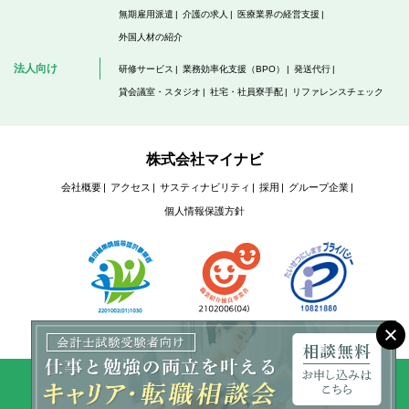
無期雇用派遣
介護の求人
医療業界の経営支援
外国人材の紹介
法人向け
研修サービス
業務効率化支援（BPO）
発送代行
貸会議室・スタジオ
社宅・社員寮手配
リファレンスチェック
株式会社マイナビ
会社概要
アクセス
サスティナビリティ
採用
グループ企業
個人情報保護方針
Copyright @ Mynavi Corporation