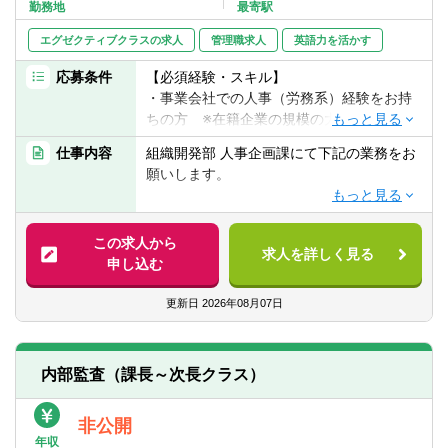
転職お役立ち情報
勤務地
最寄駅
エグゼクティブクラスの求人
管理職求人
英語力を活かす
ご利用ガイド
応募条件
【必須経験・スキル】
非公開求人とは？
・事業会社での人事（労務系）経験をお持
ちの方 ※在籍企業の規模の大小は問いませ
サービス紹介
ん
仕事内容
組織開発部 人事企画課にて下記の業務をお
・確定拠出年金に関する業務経験、知見を
願いします。
転職お役立ち情報
お持ちの方
・PCスキル初級～中級程度（基礎関数が使
【人事労務実務】
業界情報
用できる程度）
・確定拠出年金関連業務
この求人から
求人を詳しく見る
・労基署届出関連業務（36協定等）
求人情報
申し込む
・給与計算業務
【歓迎要件】
・年末調整業務
更新日
2026年08月07日
・人事労務としてのご経験があり、長期的
・住民税業務 など
に幅広い人事経験を積みたいという方
【入社後のキャリア】
内部監査（課長～次長クラス）
人事関連のスペシャリストとして、人事労
務、制度、採用に関わり、広く経験を積ん
非公開
で頂く事も可能です。
年収
人事に限らず、ご本人の希望＋能力＋スキ