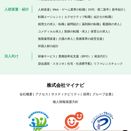
人材派遣・紹介
人材派遣
Web・ゲーム業界の転職
20代・第二新卒
新卒紹介
転職エージェント
エグゼクティブ転職
会計士の転職
税理士の求人・転職
顧問紹介
薬剤師の転職
看護師の求人
コメディカル求人
医師の転職・求人
保育士の求人
無期雇用派遣
介護の求人
医療業界の経営支援
外国人材の紹介
法人向け
研修サービス
業務効率化支援（BPO）
発送代行
貸会議室・スタジオ
社宅・社員寮手配
リファレンスチェック
株式会社マイナビ
会社概要
アクセス
サスティナビリティ
採用
グループ企業
個人情報保護方針