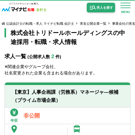
求人を探す
MENU
公認会計士の転職・求人 マイナビ転職 会計士
実名公開企業一覧
事業会社の実
株式会社トリドールホールディングスの中
途採用・転職・求人情報
求人一覧
2
(公開求人数
件)
公認会計士の求人
※関連企業やグループ会社、
監査法人の求人
社名変更された企業も含まれる場合があります。
公認会計士試験合格向けの求人
【東京】人事企画課（労務系）マネージャ―候補
USCPA（米国公認会計士）の求人
（プライム市場企業）
女性会計士の転職
非公開
年収
個別転職相談会・セミナー