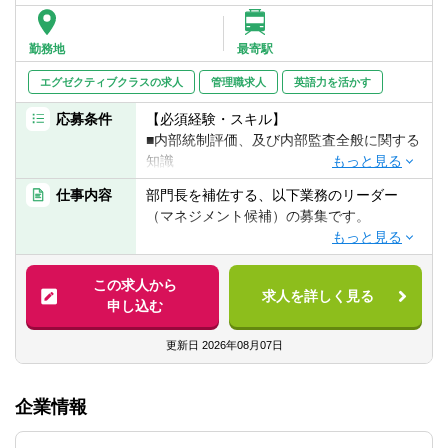
ルによっては、その他のポジションも広く
（経営企画、グループ会社の経営者、事業
勤務地
最寄駅
企画、広報、マーケティング等）目指して
頂く事が可能です。
エグゼクティブクラスの求人
管理職求人
英語力を活かす
応募条件
【必須経験・スキル】
■内部統制評価、及び内部監査全般に関する
知識
■内部統制評価、又は内部監査に関する実務
仕事内容
部門長を補佐する、以下業務のリーダー
経験 ※リーダーとしての実務経験
（マネジメント候補）の募集です。
■英語力（目安としてTOEIC700点以上程
度。ビジネスレベルでなくとも可ですが、
■内部統制評価、内部監査に関する計画の策
海外現地法人の社員とコミュニケーション
定
この求人から
が取れるレベル以上）
求人を詳しく見る
■リスク分析、及び評価に関する業務
申し込む
■会計に関する知識（財務諸表や仕訳を確認
■内部統制評価、内部監査の実施
するため）
■業務改善の企画・立案及び構築支援（部門
更新日
2026年08月07日
■PCスキル中級（一般的なオフィスソフト
間の調整など）
が使えれば可）
■監査法人対応
企業情報
■部下のマネジメント業務
【求める人物像】
■幅広い分野（組織を横断的に）で仕事をす
※具体的な業務内容