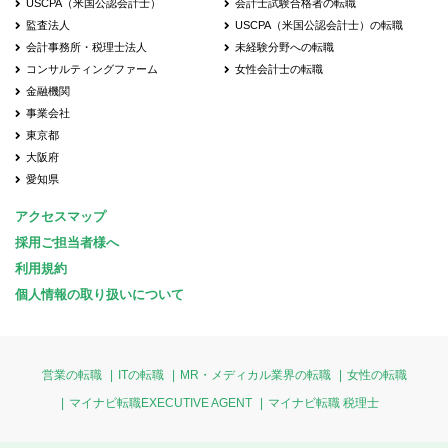
USCPA（米国公認会計士）
会計士試験合格者の転職
監査法人
USCPA（米国公認会計士）の転職
会計事務所・税理士法人
未経験分野への転職
コンサルティングファーム
女性会計士の転職
金融機関
事業会社
東京都
大阪府
愛知県
アクセスマップ
採用ご担当者様へ
利用規約
個人情報の取り扱いについて
営業の転職
ITの転職
MR・メディカル業界の転職
女性の転職
マイナビ転職EXECUTIVE AGENT
マイナビ転職 税理士