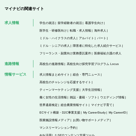
マイナビの関連サイト
求人情報
学生の就活
留学経験者の就活
看護学生向け
医学生・研修医向け
転職・求人情報
海外求人
ミドル・ハイクラスの求人
アルバイト
パート
ミドル・シニアの求人
障害者に特化した求人紹介サービス
フリーランス・副業向け業務委託案件
医療福祉介護の求人
進路情報
高校生の進路情報
高校生向け探究学習プログラム Locus
情報サービス
求人情報まとめサイト
総合・専門ニュース
高校生のチャレンジを応援するサイト
ティーンマーケティング支援
大学生活情報
働く女性の生活情報
雑誌・書籍・ソフト
ウエディング情報
世界遺産検定
総合農業情報サイト
マイナビ子育て
ECサイト構築・D2C事業支援
My CareerStudy
My CareerID
医療施設情報メディア
お買い物サポートメディア
マンスリーマンション予約
AIを活用したSEOコンテンツ支援ツール