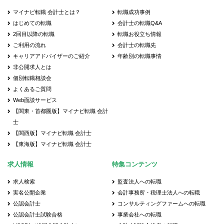
マイナビ転職 会計士とは？
転職成功事例
はじめての転職
会計士の転職Q&A
2回目以降の転職
転職お役立ち情報
ご利用の流れ
会計士の転職先
キャリアアドバイザーのご紹介
年齢別の転職事情
非公開求人とは
個別転職相談会
よくあるご質問
Web面談サービス
【関東・首都圏版】マイナビ転職 会計
士
【関西版】マイナビ転職 会計士
【東海版】マイナビ転職 会計士
求人情報
特集コンテンツ
求人検索
監査法人への転職
実名公開企業
会計事務所・税理士法人への転職
公認会計士
コンサルティングファームへの転職
公認会計士試験合格
事業会社への転職