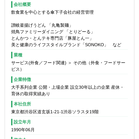
るのが好きな方
会社概要
◇リスク・コントロール・マトリックスの
■コミュニケーションスキルが高く、社内各
飲食業を中心とする傘下子会社の経営管理
作成（案件ごと、部門ごと）
部署・部門との調整が得意な方
◇業務フローチャートの作成
■客観的な目線、思考で物事を判断・理解す
讃岐釜揚げうどん 「丸亀製麺」
◇内部統制評価、内部監査の手続書作成
ることのできる方
焼鳥ファミリーダイニング 「とりどーる」
◇調査の実施（インタビュー、資料閲覧、
とんかつ・とんテキ専門店「豚屋とん一」
データベース分析）
美と健康のライフスタイルブランド「SONOKO」 など
◇調書、報告書の作成
◇講評会などによる対象部門へのフィード
業種
バック
サービス(外食／フード関連) ＞ その他（外食・フードサー
◇監査法人との交渉
ビス）
【組織】
企業特徴
内部監査室・室長含め室長1名、次長1名、
大手系列企業 公開・上場企業 設立30年以上の企業 産休・
課長2名、課長補2名、係長2名、一般1名の
育休の取得実績あり
9名体制の部署になります。国内外の内部統
本社住所
制評価、及び内部監査業務を実施している
部署になります。
東京都渋谷区道玄坂1-21-1渋谷ソラスタ19階
設立年月
1990年06月