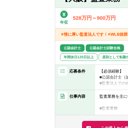
528万円～900万円
年収
※情に厚い監査法人です！※WLB抜
公認会計士
公認会計士試験合格
年間休日120日以上
原則として転勤
応募条件
【必須経験】
■公認会計士（
■監査法人での
【あれば尚可経
仕事内容
監査業務を主に
インチャージの
■監査業務
【求める人物像
金融商品取引法
■真面目で穏や
■各種コンサル