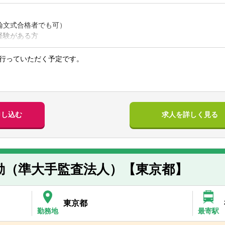
論文式合格者でも可）
経験がある方
験】
行っていただく予定です。
経験
】
監査、会社法監査、私学助成法監査、IPO監査、その他任意監査 等
かな方
ティング
申し込む
求人を詳しく見る
、事業再生支援、M&A、財務報告支援 等
の組織構成】
れており、一つの部で監査からコンサルまで対応しております。
勤（準大手監査法人）【東京都】
の実施に当たり、関与先であるクライアントの皆様とのコミュニケーシ
、監査チームのスタッフ1人1人に至るまでが、クライアントの皆様と
環境を十分に理解することによって、会計・監査上の課題等を相互認識
東京都
ているからです。
勤務地
最寄駅
先の特徴としては中小規模の会社等が多いことがあげられます。上場会