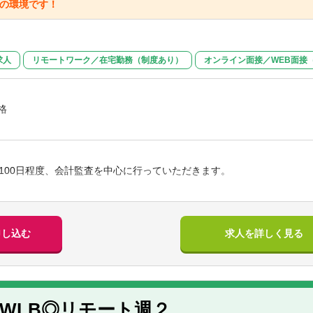
群の環境です！
求人
リモートワーク／在宅勤務（制度あり）
オンライン面接／WEB面接
格
】
かな方
100日程度、会計監査を中心に行っていただきます。
成は様々なバックグラウンドを持つ公認会計士が中心で、経験豊富なメ
申し込む
求人を詳しく見る
職員同士の仲も良く、個性を生かす風土が組織に根付いており、風通し
WLB◎リモート週２