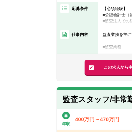
応募条件
【必須経験】
■公認会計士（
■監査法人での
【あれば尚可経
仕事内容
監査業務を主に
インチャージの
■監査業務
【求める人物像
金融商品取引法
■真面目で穏や
■各種コンサル
この求人から
IFRS、IPO
【東京オフィス
3事業部に分か
監査スタッフ/非常
※当法人は監査
社員はもとより
業内容及び事業
400万円～470万円
能になると考え
年収
※当法人の関与