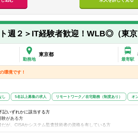
申し込む
求人を詳しく見る
、事業再生支援、M&A、財務報告支援 等
の組織構成】
れており、一つの部で監査からコンサルまで対応しております。
ート週２＞IT経験者歓迎！WLB◎（東
の実施に当たり、関与先であるクライアントの皆様とのコミュニケーシ
、監査チームのスタッフ1人1人に至るまでが、クライアントの皆様と
環境を十分に理解することによって、会計・監査上の課題等を相互認識
東京都
ているからです。
勤務地
最寄駅
先の特徴としては中小規模の会社等が多いことがあげられます。上場会
方人を選任していただいています。また、非営利法人としては多くの学
群の環境です！
20人、大阪拠点は50人程度
なし
5名以上募集の求人
リモートワーク／在宅勤務（制度あり）
オ
下記いずれかに該当する方
経験がある方
験者だが、CISAかシステム監査技術者の資格を有している方