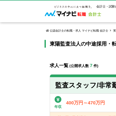
会計士・試験
公認会計士の転職・求人 マイナビ転職 会計士
実
東陽監査法人の中途採用・
マイナビ転
ご状況別
会計士試
保有資格
ご利用ガイ
年齢別転職
受験資格・
公認会計士
よくあるご
はじめての
試験科目一
公認会計士
求人一覧
7
(公開求人数
件)
サービス紹介
転職お役立ち情報
業界情報
ご利用の流
2回目以降
試験合格後
USCPA（
求人情報
監査スタッフ/非常
400万円～470万円
年収