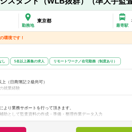
シスタント（WLB抜群）（準大手監
東京都
勤務地
最寄駅
群の環境です！
なし
5名以上募集の求人
リモートワーク／在宅勤務（制度あり）
級以上（日商簿記２級尚可）
の就業経験
のご経験
る方
により業務サポートを行って頂きます。
】
補助として監査資料の作成・準備・整理作業データ入力
界での経験や知識をお持ちの方
回収作業（月200～300通）
ェック、計算チェック
】