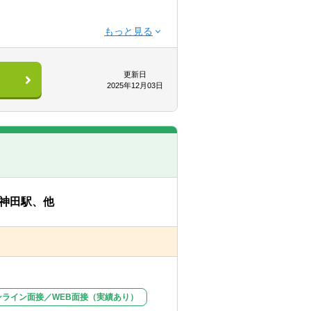
更新日
2025年12月03日
ケーションを図っていきます。
。
を考慮し、基本会計士と同等の待遇で検
神田駅、他
ンライン面接／WEB面接（実績あり）