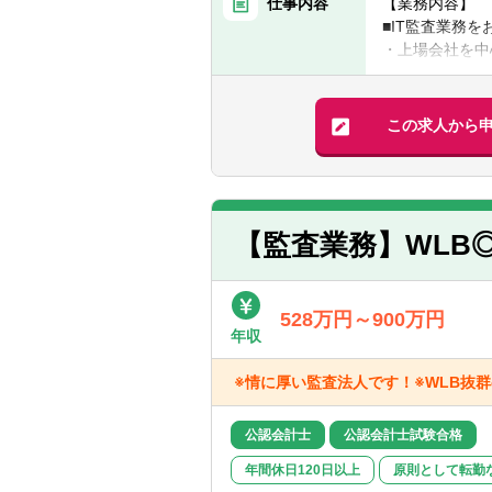
仕事内容
【業務内容】
【あれば尚可経
■IT監査業務
■公認会計士（
・上場会社を中
■監査法人での
・個別のIT統
・IT統制評価
【求める人物像
この求人から
■真面目で穏や
【仕事の流れ】
■コツコツとし
前述の通り、基
■安定的に仕事
その後、案件の
【本求人の魅力
【監査業務】WLB
会計士資格は問
IT監査業務の
裁量権をもって
528万円～900万円
討いたします！
年収
※ご経験次第で
※情に厚い監査法人です！※WLB抜
公認会計士
公認会計士試験合格
年間休日120日以上
原則として転勤