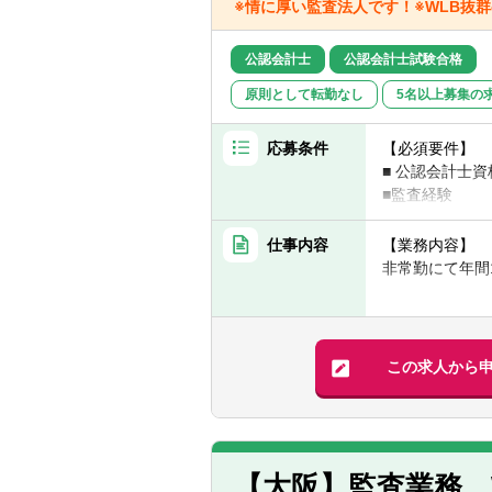
※情に厚い監査法人です！※WLB抜
公認会計士
公認会計士試験合格
原則として転勤なし
5名以上募集の
応募条件
【必須要件】
■ 公認会計士資
■監査経験
【求める人物像
仕事内容
【業務内容】
■真面目で穏や
非常勤にて年間
【組織構成】
監査チームの編
この求人から
とができます。
【大阪】監査業務 