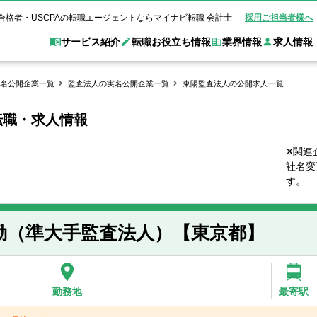
合格者・USCPAの転職エージェントならマイナビ転職 会計士
採用ご担当者様へ
サービス紹介
転職お役立ち情報
業界情報
求人情報
名公開企業一覧
監査法人の実名公開企業一覧
東陽監査法人の公開求人一覧
転職・求人情報
職 会計士とは？
Web面談サービス
非公
転職ガイド
験情報
別求人情報
業界別求人情報
業界トピックス
転職活動お役立
ド
個別転職相談会・セミナー
アク
ポイント
申し込み手順
女性会計士の転職
監査法人
業界情報の記事一覧
転職お役立ち情報
金融機関
※関連
社名変
質問
キャリアアドバイザーのご紹介
転職の方へ
覧
試験合格
USCPAの転職
会計士が活躍できる転職先
会計士・試験合格
す。
会計事務所・税理士法人
事業会社
れ
転職成功事例
の転職の方へ
の流れ
米国公認会計士）
未経験分野への転職
監査法人
WEB面接完全ガ
勤（準大手監査法人）【東京都】
コンサルティングファー
ム
勤務地
最寄駅