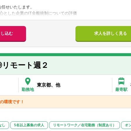
験】
をお任せいたします。
論文式合格者でも可）
心とした企業のIT全般統制についての評価
経験がある方
制や出力帳票の評価
調書の作成、査閲 など
】
申し込む
求人を詳しく見る
かな方
た作業が得意な方
本的には通常の会計監査チームに同行する形でクライアントとコミュニ
を進めたい方
進捗次第では先方のIT部門と直接やり取りをして業務を進めていきます
】
◎リモート週２
いません。
経験がある方大歓迎です！
仕事に取り組める環境です！条件については、IT監査経験や保有資格
東京都、他
勤務地
最寄駅
は非常勤での採用も検討可能です！
群の環境です！
なし
5名以上募集の求人
リモートワーク／在宅勤務（制度あり）
オ