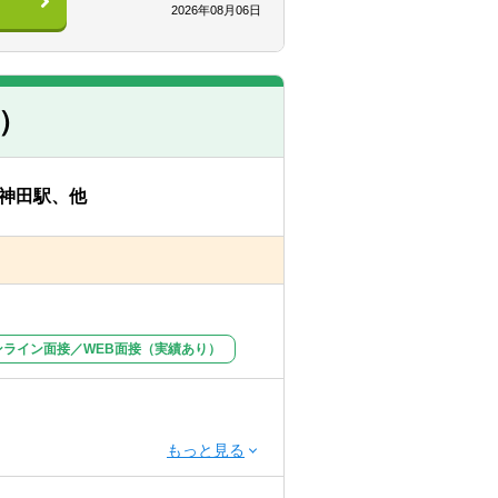
2026年08月06日
京）
ョンを最重要視しています。業務執行
の良好なコミュニケーションをとり、事
し、問題点を早期に解決することが可
神田駅、他
社においても、大手監査法人に代わる
校法人を関与先としています。
ンライン面接／WEB面接（実績あり）