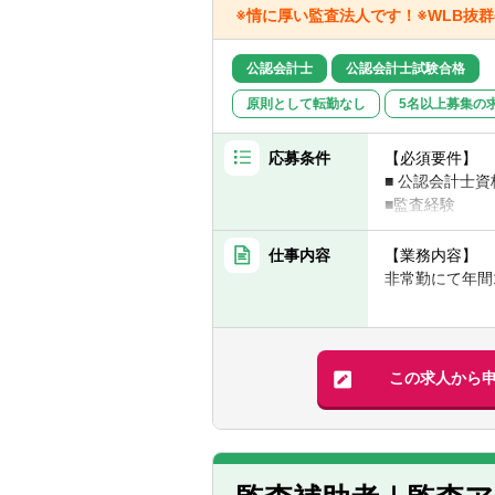
選択肢として当
※情に厚い監査法人です！※WLB抜
※名古屋拠点は
公認会計士
公認会計士試験合格
原則として転勤なし
5名以上募集の
応募条件
【必須要件】
■ 公認会計士資
■監査経験
【求める人物像
仕事内容
【業務内容】
■真面目で穏や
非常勤にて年間
【組織構成】
監査チームの編
この求人から
とができます。