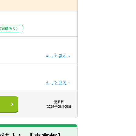
校法人を関与先としています。
（実績あり）
ンバーに囲まれた環境で業務をするこ
更新日
2025年08月06日
の良い法人です。