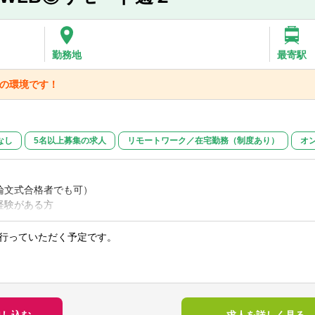
勤務地
最寄駅
群の環境です！
なし
5名以上募集の求人
リモートワーク／在宅勤務（制度あり）
オ
論文式合格者でも可）
経験がある方
験】
行っていただく予定です。
経験
】
監査、会社法監査、私学助成法監査、IPO監査、その他任意監査 等
かな方
ティング