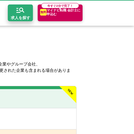
今すぐ
2分で完了！
マイナビ転職 会計士に
無料
申込む
求人を探す
開求人とは？
ちコンテンツ
エリア別求人情報
セスマップ
コンサルティングファーム
関東・首都圏
年収診断
企業やグループ会社、
更された企業も含まれる場合がありま
者の転職Q&A
会計事務所・税理士法人
関西
キャリア診断
イド
事業会社
東海