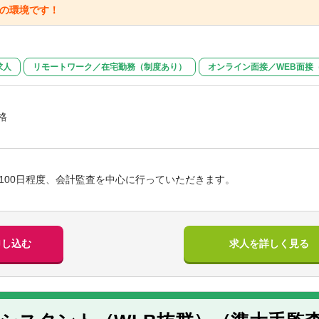
方人を選任していただいています。また、非営利法人としては多くの学
群の環境です！
20人、大阪拠点は50人程度
求人
リモートワーク／在宅勤務（制度あり）
オンライン面接／WEB面接
格
】
かな方
100日程度、会計監査を中心に行っていただきます。
成は様々なバックグラウンドを持つ公認会計士が中心で、経験豊富なメ
申し込む
求人を詳しく見る
職員同士の仲も良く、個性を生かす風土が組織に根付いており、風通し