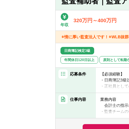
監査補助者｜監査ア
320万円～400万円
年収
※情に厚い監査法人です！※WLB抜
日商簿記検定3級
年間休日120日以上
原則として転勤
応募条件
【必須経験】
・日商簿記3
・正社員として
・事務職として
・Excelが使え
仕事内容
業務内容
会計士の指示
【歓迎スキル
・監査チームの
・経理、会計業
・確認状の発送、
・経理伝票のチ
【求める人物像