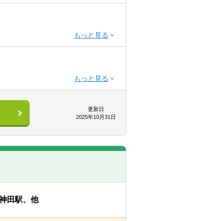
更新日
2025年10月31日
ョンを最重要視しています。業務執行
の良好なコミュニケーションをとり、事
し、問題点を早期に解決することが可
神田駅、他
社においても、大手監査法人に代わる