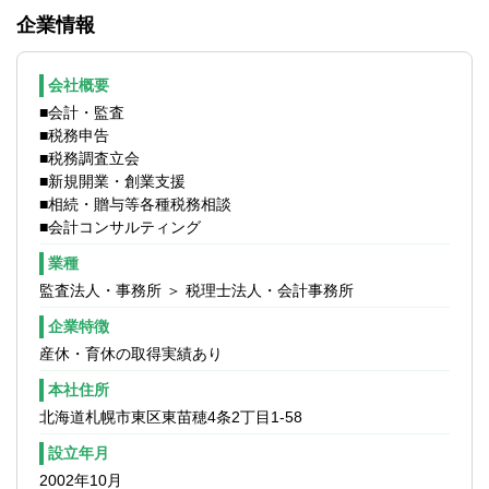
■資金改善支援
■自ら進んで学ぶ成長意欲の高い方
企業情報
■経理事務改善
■知識やノウハウをお客様のために役立てた
■業種別計数管理支援
い方
■自社株式相続対策
■税務業務だけではなくコンサルティングな
会社概要
■新規開業・創業支援
ど、幅広い仕事に挑戦してみたい方
■会計・監査
■M&A支援
■税務申告
■外部監査
■税務調査立会
■会計コンサルティング業務
■新規開業・創業支援
など
■相続・贈与等各種税務相談
■会計コンサルティング
【使用ソフト】
勘定奉行、弥生会計 、財務応援 、会計王
業種
監査法人・事務所 ＞ 税理士法人・会計事務所
【クライアント】
個人事業主～中小企業が中心。
企業特徴
グループ企業や既存のお客様からの紹介、
産休・育休の取得実績あり
当グループの書籍やセミナーがきっかけで
本社住所
お問い合わせいただくお客様が半数以上で
す。
北海道札幌市東区東苗穂4条2丁目1-58
※先輩スタッフ指導のもと、経験や能力に合
設立年月
わせて業務をお任せしていきます。
2002年10月
※基本的には、月次監査から決算まで一通り