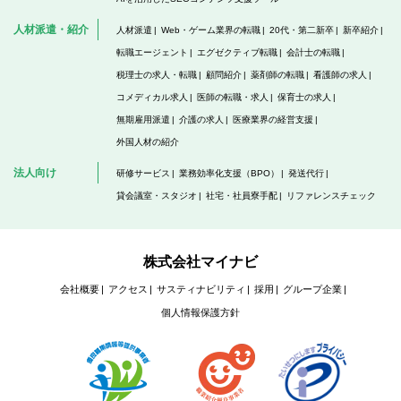
人材派遣・紹介
人材派遣
Web・ゲーム業界の転職
20代・第二新卒
新卒紹介
転職エージェント
エグゼクティブ転職
会計士の転職
税理士の求人・転職
顧問紹介
薬剤師の転職
看護師の求人
コメディカル求人
医師の転職・求人
保育士の求人
無期雇用派遣
介護の求人
医療業界の経営支援
外国人材の紹介
法人向け
研修サービス
業務効率化支援（BPO）
発送代行
貸会議室・スタジオ
社宅・社員寮手配
リファレンスチェック
株式会社マイナビ
会社概要
アクセス
サスティナビリティ
採用
グループ企業
個人情報保護方針