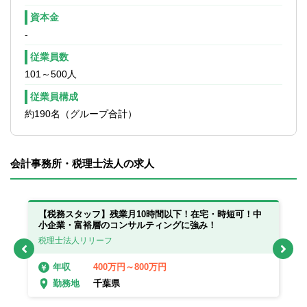
の業務を担当します。
資本金
※巡回監査や資料の提供、経営アドバイスな
-
どで外勤が中心です。
※グループ企業の経営コンサルタントと連携
従業員数
した改善提案も可能です。
101～500人
従業員構成
約190名（グループ合計）
会計事務所・税理士法人の求人
っ
【税務スタッフ】残業月10時間以下！在宅・時短可！中
【
小企業・富裕層のコンサルティングに強み！
在
税理士法人リリーフ
税
400万円～800万円
年収
千葉県
勤務地