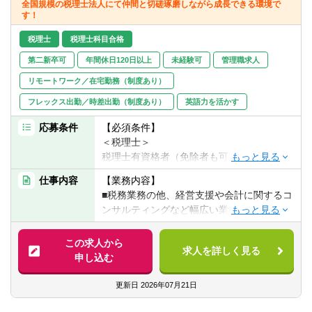
全国規模の税理士法人にて仲間と切磋琢磨しながら成長できる環境で
転職お役立ち情報
す！
ご利用ガイド
税理士
税理士科目合格
第二新卒可
年間休日120日以上
未経験可
管理職求人
非公開求人とは？
リモートワーク／在宅勤務（制度あり）
サービス紹介
フレックス出勤／時差出勤（制度あり）
英語力を活かす
転職お役立ち情報
応募条件
【必須条件】
＜税理士＞
業界情報
税理士有資格者（免除者も可）
※税理士・会計事務所などでの実務経験者
求人情報
仕事内容
【業務内容】
歓迎
■税務業務の他、経営支援や会計に関するコ
ンサルティングなど幅広い業務をお任せし
＜税務スタッフ＞
ます。
税理士・会計事務所などでの実務経験者（3
この求人から
年以上）
求人を詳しく見る
【具体的には】
申し込む
※将来的に横浜事務所を開設予定の為、横浜
■月次監査・決算
駅近辺での勤務が可能な方も大歓迎です。
■確定申告・年末調整
更新日
2026年07月21日
■税務相談
【求める人物像】