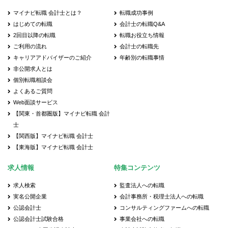
マイナビ転職 会計士とは？
転職成功事例
はじめての転職
会計士の転職Q&A
2回目以降の転職
転職お役立ち情報
ご利用の流れ
会計士の転職先
キャリアアドバイザーのご紹介
年齢別の転職事情
非公開求人とは
個別転職相談会
よくあるご質問
Web面談サービス
【関東・首都圏版】マイナビ転職 会計
士
【関西版】マイナビ転職 会計士
【東海版】マイナビ転職 会計士
求人情報
特集コンテンツ
求人検索
監査法人への転職
実名公開企業
会計事務所・税理士法人への転職
公認会計士
コンサルティングファームへの転職
公認会計士試験合格
事業会社への転職