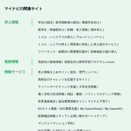
マイナビの関連サイト
求人情報
学生の就活
留学経験者の就活
看護学生向け
医学生・研修医向け
転職・求人情報
海外求人
ミドル・ハイクラスの求人
アルバイト
パート
ミドル・シニアの求人
障害者に特化した求人紹介サービス
フリーランス・副業向け業務委託案件
医療福祉介護の求人
進路情報
高校生の進路情報
高校生向け探究学習プログラム Locus
情報サービス
求人情報まとめサイト
総合・専門ニュース
高校生のチャレンジを応援するサイト
ティーンマーケティング支援
大学生活情報
働く女性の生活情報
雑誌・書籍・ソフト
ウエディング情報
世界遺産検定
総合農業情報サイト
マイナビ子育て
ECサイト構築・D2C事業支援
My CareerStudy
My CareerID
医療施設情報メディア
お買い物サポートメディア
マンスリーマンション予約
AIを活用したSEOコンテンツ支援ツール