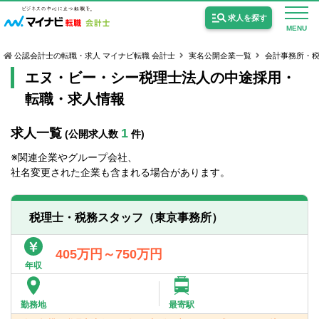
求人を探す
MENU
公認会計士の転職・求人 マイナビ転職 会計士
実名公開企業一覧
会計事務所・
エヌ・ビー・シー税理士法人の中途採用・
転職・求人情報
求人一覧
1
(公開求人数
件)
公認会計士の求人
※関連企業やグループ会社、
監査法人の求人
社名変更された企業も含まれる場合があります。
公認会計士試験合格向けの求人
税理士・税務スタッフ（東京事務所）
USCPA（米国公認会計士）の求人
405万円～750万円
年収
女性会計士の転職
個別転職相談会・セミナー
勤務地
最寄駅