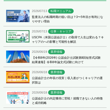
2026/07/13
転職マニュアル
監査法人の転職時期の狙い目は？3〜5年目が有利にな
りやすい理由
2026/07/13
仕事・キャリア
USCPA（米国公認会計士）の取得で人生は変わる？キ
ャリアのへの影響と可能性を解説
2026/06/19
業界情報
【令和8年(2026年) 公認会計士試験第Ⅱ回短答式試験
結果速報】令和8年論文式試験に向けて
2026/06/18
業界情報
公認会計士の年収の現実｜収入差がつくキャリアの選
択肢は
2026/06/18
業界情報
公認会計士の内定獲得に苦戦！就職できない人の特徴
と成功戦略