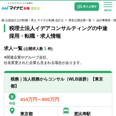
求人を探す
MENU
公認会計士の転職・求人 マイナビ転職 会計士
実名公開企業一覧
会計事務所・
税理士法人イデアコンサルティングの中途
採用・転職・求人情報
求人一覧
1
(公開求人数
件)
公認会計士の求人
※関連企業やグループ会社、
監査法人の求人
社名変更された企業も含まれる場合があります。
公認会計士試験合格向けの求人
税務｜法人税務からコンサル（WLB抜群）【東京
USCPA（米国公認会計士）の求人
都】
女性会計士の転職
414万円～800万円
年収
個別転職相談会・セミナー
東京都
恵比寿駅