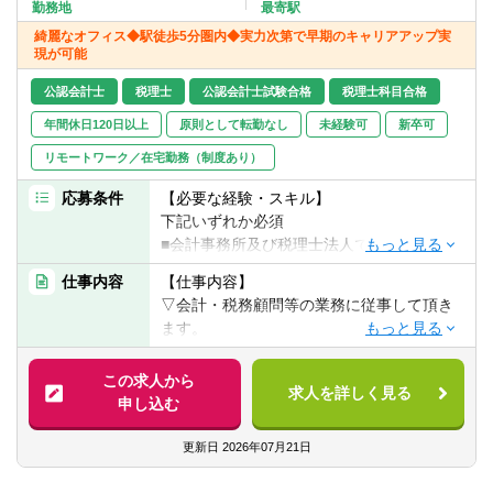
転職お役立ち情報
勤務地
最寄駅
綺麗なオフィス◆駅徒歩5分圏内◆実力次第で早期のキャリアアップ実
現が可能
ご利用ガイド
公認会計士
税理士
公認会計士試験合格
税理士科目合格
非公開求人とは？
年間休日120日以上
原則として転勤なし
未経験可
新卒可
サービス紹介
リモートワーク／在宅勤務（制度あり）
転職お役立ち情報
応募条件
【必要な経験・スキル】
下記いずれか必須
業界情報
■会計事務所及び税理士法人での実務経験1
年以上の方
仕事内容
【仕事内容】
求人情報
■税理士科目合格または簿記1級程度
▽会計・税務顧問等の業務に従事して頂き
※国税出身者歓迎です。
ます。
具体的には…
＜歓迎経験＞
■帳簿作成指導、経理BPR、記帳代行
この求人から
・相続経験
求人を詳しく見る
■毎月の試算表作成、元帳の作成、決算書の
申し込む
作成
※現在通学している方のご応募も歓迎です
■各種確定申告
更新日
2026年07月21日
（現在社内にも複数名おり、週2回程度定時
■自社株の評価
上がりで通学しています）
■源泉徴収業務