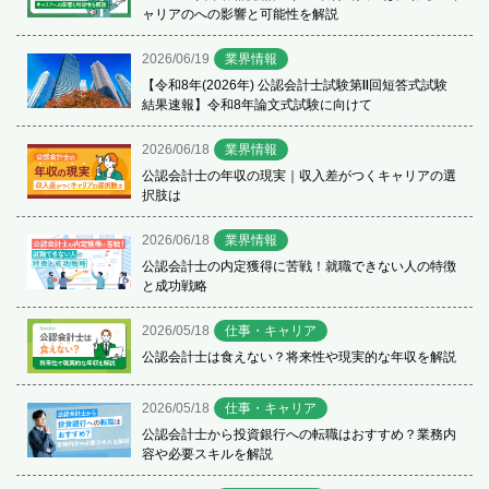
ャリアのへの影響と可能性を解説
2026/06/19
業界情報
【令和8年(2026年) 公認会計士試験第Ⅱ回短答式試験
結果速報】令和8年論文式試験に向けて
2026/06/18
業界情報
公認会計士の年収の現実｜収入差がつくキャリアの選
択肢は
2026/06/18
業界情報
公認会計士の内定獲得に苦戦！就職できない人の特徴
と成功戦略
2026/05/18
仕事・キャリア
公認会計士は食えない？将来性や現実的な年収を解説
2026/05/18
仕事・キャリア
公認会計士から投資銀行への転職はおすすめ？業務内
容や必要スキルを解説