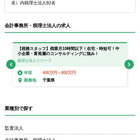
名）内税理士法人92名
会計事務所・税理士法人の求人
っ
【税務スタッフ】残業月10時間以下！在宅・時短可！中
【
小企業・富裕層のコンサルティングに強み！
在
税理士法人リリーフ
税
400万円～800万円
年収
千葉県
勤務地
業種別で探す
監査法人