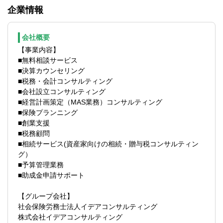
※時短勤務などもお気軽にご相談ください。
企業情報
■各種税務相談
■各官公庁への届出書作成
■決算カウンセリング
会社概要
■資産税、相続税
【事業内容】
■無料相談サービス
仕事に慣れましたらは経営計画策定など、
■決算カウンセリング
コンサルティング業務にも従事出来る環境
■税務・会計コンサルティング
です。
■会社設立コンサルティング
■経営計画策定（MAS業務）コンサルティング
【クライアント】
■保険プランニング
創業融資・スタートアップのお客様が多い
■創業支援
ため、若く勢いのある経営者とお付き合い
■税務顧問
や、飲食やアパレル、医療分野のご支援に
■相続サービス(資産家向けの相続・贈与税コンサルティン
力を入れていることも特徴のひとつです。
グ）
競合他社の多い首都圏だからこそ、戦略的
■予算管理業務
なマーケティングで毎年40％増の成長をと
■助成金申請サポート
げています。
【グループ会社】
【会計ソフト】
社会保険労務士法人イデアコンサルティング
弥生会計、TKC、達人等、お客様に合わせ
株式会社イデアコンサルティング
て使用しています。