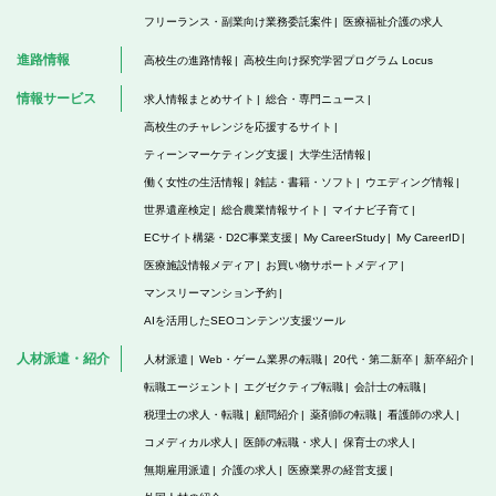
フリーランス・副業向け業務委託案件
医療福祉介護の求人
進路情報
高校生の進路情報
高校生向け探究学習プログラム Locus
情報サービス
求人情報まとめサイト
総合・専門ニュース
高校生のチャレンジを応援するサイト
ティーンマーケティング支援
大学生活情報
働く女性の生活情報
雑誌・書籍・ソフト
ウエディング情報
世界遺産検定
総合農業情報サイト
マイナビ子育て
ECサイト構築・D2C事業支援
My CareerStudy
My CareerID
医療施設情報メディア
お買い物サポートメディア
マンスリーマンション予約
AIを活用したSEOコンテンツ支援ツール
人材派遣・紹介
人材派遣
Web・ゲーム業界の転職
20代・第二新卒
新卒紹介
転職エージェント
エグゼクティブ転職
会計士の転職
税理士の求人・転職
顧問紹介
薬剤師の転職
看護師の求人
コメディカル求人
医師の転職・求人
保育士の求人
無期雇用派遣
介護の求人
医療業界の経営支援