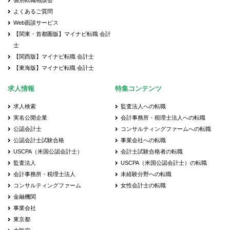
個別転職相談会
よくあるご質問
Web面談サービス
【関東・首都圏版】マイナビ転職 会計
士
【関西版】マイナビ転職 会計士
【東海版】マイナビ転職 会計士
求人情報
特集コンテンツ
求人検索
監査法人への転職
実名公開企業
会計事務所・税理士法人への転職
公認会計士
コンサルティングファームへの転職
公認会計士試験合格
事業会社への転職
USCPA（米国公認会計士）
会計士試験合格者の転職
監査法人
USCPA（米国公認会計士）の転職
会計事務所・税理士法人
未経験分野への転職
コンサルティングファーム
女性会計士の転職
金融機関
事業会社
東京都