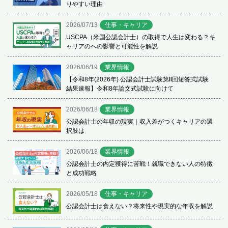
りやすい理由
2026/07/13
仕事・キャリア
USCPA（米国公認会計士）の取得で人生は変わる？キ
ャリアのへの影響と可能性を解説
2026/06/19
業界情報
【令和8年(2026年) 公認会計士試験第Ⅱ回短答式試験
結果速報】令和8年論文式試験に向けて
2026/06/18
業界情報
公認会計士の年収の現実｜収入差がつくキャリアの選
択肢は
2026/06/18
業界情報
公認会計士の内定獲得に苦戦！就職できない人の特徴
と成功戦略
2026/05/18
仕事・キャリア
公認会計士は食えない？将来性や現実的な年収を解説