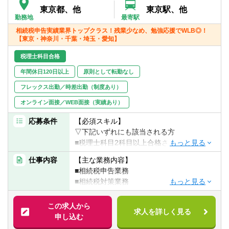
転職お役立ち情報
東京都、他
東京駅、他
勤務地
最寄駅
ご利用ガイド
相続税申告実績業界トップクラス！残業少なめ、勉強応援でWLB◎！
【東京・神奈川・千葉・埼玉・愛知】
非公開求人とは？
税理士科目合格
サービス紹介
年間休日120日以上
原則として転勤なし
フレックス出勤／時差出勤（制度あり）
転職お役立ち情報
オンライン面接／WEB面接（実績あり）
業界情報
応募条件
【必須スキル】
▽下記いずれにも該当される方
求人情報
■税理士科目2科目以上合格されている方
■会計事務所での実務経験が2年以上ある方
仕事内容
【主な業務内容】
※相続税申告経験のある方は税理士科目が無
■相続税申告業務
くてもご応募ください
■相続税対策業務
※監査法人からのキャリアチェンジも歓迎い
■その他資産税関係業務
たします
この求人から
求人を詳しく見る
取扱業務は、相続税申告、相続の生前対策
申し込む
【求める人物像】
コンサルティングがメインです。
■同社はボトムアップ型のマネジメントを行