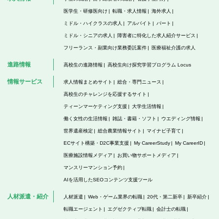
医学生・研修医向け
転職・求人情報
海外求人
ミドル・ハイクラスの求人
アルバイト
パート
ミドル・シニアの求人
障害者に特化した求人紹介サービス
フリーランス・副業向け業務委託案件
医療福祉介護の求人
進路情報
高校生の進路情報
高校生向け探究学習プログラム Locus
情報サービス
求人情報まとめサイト
総合・専門ニュース
高校生のチャレンジを応援するサイト
ティーンマーケティング支援
大学生活情報
働く女性の生活情報
雑誌・書籍・ソフト
ウエディング情報
世界遺産検定
総合農業情報サイト
マイナビ子育て
ECサイト構築・D2C事業支援
My CareerStudy
My CareerID
医療施設情報メディア
お買い物サポートメディア
マンスリーマンション予約
AIを活用したSEOコンテンツ支援ツール
人材派遣・紹介
人材派遣
Web・ゲーム業界の転職
20代・第二新卒
新卒紹介
転職エージェント
エグゼクティブ転職
会計士の転職