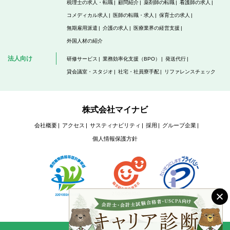
税理士の求人・転職
顧問紹介
薬剤師の転職
看護師の求人
コメディカル求人
医師の転職・求人
保育士の求人
無期雇用派遣
介護の求人
医療業界の経営支援
外国人材の紹介
法人向け
研修サービス
業務効率化支援（BPO）
発送代行
貸会議室・スタジオ
社宅・社員寮手配
リファレンスチェック
株式会社マイナビ
会社概要
アクセス
サスティナビリティ
採用
グループ企業
個人情報保護方針