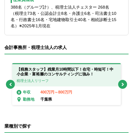
388名（グループ計）、税理士法人チェスター 268名
（税理士73名・公認会計士8名・弁護士6名・司法書士10
名・行政書士16名・宅地建物取引士40名・相続診断士15
名）※2025年1月現在
会計事務所・税理士法人の求人
っ
【税務スタッフ】残業月10時間以下！在宅・時短可！中
【
小企業・富裕層のコンサルティングに強み！
在
税理士法人リリーフ
税
400万円～800万円
年収
千葉県
勤務地
業種別で探す