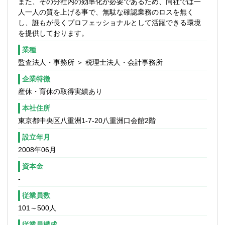
また、その分社内の効率化が必要であるため、同社では一
予定です。
人一人の質を上げる事で、無駄な確認業務のロスを無く
★将来のキャリアステージについて★
し、誰もが長くプロフェッショナルとして活躍できる環境
・3ヶ月に1回上長との面談、並びに年1回役
を提供しております。
員との面談（東京本店は代表との面談）が
あるため、将来のキャリアパスを描きやす
業種
い環境です。
監査法人・事務所 ＞ 税理士法人・会計事務所
企業特徴
産休・育休の取得実績あり
本社住所
東京都中央区八重洲1-7-20八重洲口会館2階
設立年月
2008年06月
資本金
-
従業員数
101～500人
従業員構成