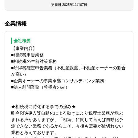
携わっていただく業務は、相続税申告書作
更新日
2025年11月07日
っているため、風通しが良く発言しやすい
成の基本業務から顧客対応まで、ステージ
環境です。
に応じて多岐にわたります。
そのため、裁量権を持って働きたいという
企業情報
方には最適な環境です！
★同社の魅力★
・同社は営業担当が別部門にいるため、税
★働き方改革について★
会社概要
理士の方は税務業務に専念できます。
・勤務形態として、時差出勤を取り入れて
【事業内容】
・基本的に法人税業務に携わる事はないで
おり、始業時間の±2時間の調整が可能で
■相続税申告業務
すが、既に顧問先をお持ちの方に関しては
す。
■相続税の生前対策業務
ご相談可能です。
・全社平均の残業時間は月20時間となって
■所得税確定申告業務（不動産譲渡、不動産オーナーの割合
・データベースで凡例の検索ができる環境
おり、効率化を進めて働き方改革を進めて
が高い）
が整備されています。
います。
■企業オーナーの事業承継コンサルティング業務
・1つの顧客の入り口から最後までお一人で
・家庭の事情や税理士試験勉強中などの場
■法人顧問業務（希望者のみ）
裁量権を持って進められます。
合は、上長との面談の場（3か月に1回）で
※スタッフクラスの方は上長の税理士と対応
相談可能です。
を進めていく形になり、アシスタントも付
★相続税に特化する事での強み★
きます。
【積極採用拠点】
昨今RPA導入等自動化による動きにより税理士業務が危ぶ
※件数としては年間で30件程度を担当して
下記拠点は案件増加の為、特に積極的に採
まれる声がありますが、「相続」に関して言えば自動化予
いただく予定です。
用を行っております。
測できない業務であるからこそ、今後も需要が途切れない
・試験勉強中の方は10名ほどおり、試験中
■名古屋事務所
業務と考えております。
は特別休暇が取得可能です。
※拠点の人数は10名前後であり、今後拡大