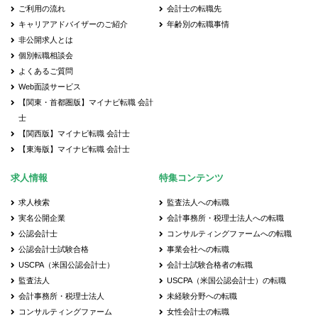
ご利用の流れ
会計士の転職先
キャリアアドバイザーのご紹介
年齢別の転職事情
非公開求人とは
個別転職相談会
よくあるご質問
Web面談サービス
【関東・首都圏版】マイナビ転職 会計
士
【関西版】マイナビ転職 会計士
【東海版】マイナビ転職 会計士
求人情報
特集コンテンツ
求人検索
監査法人への転職
実名公開企業
会計事務所・税理士法人への転職
公認会計士
コンサルティングファームへの転職
公認会計士試験合格
事業会社への転職
USCPA（米国公認会計士）
会計士試験合格者の転職
監査法人
USCPA（米国公認会計士）の転職
会計事務所・税理士法人
未経験分野への転職
コンサルティングファーム
女性会計士の転職