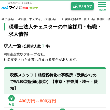
求人を探す
MENU
公認会計士の転職・求人 マイナビ転職 会計士
実名公開企業一覧
会計事務所・
税理士法人チェスターの中途採用・転職・
求人情報
求人一覧
1
(公開求人数
件)
公認会計士の求人
※関連企業やグループ会社、
監査法人の求人
社名変更された企業も含まれる場合があります。
公認会計士試験合格向けの求人
税務スタッフ｜相続税特化の事務所（残業少なめ
USCPA（米国公認会計士）の求人
でWLB◎勉強応援◎）【東京・神奈川・埼玉・愛
知】
女性会計士の転職
400万円～800万円
個別転職相談会・セミナー
年収