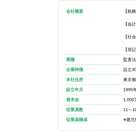
【求める人物像
多数
社会人としての
※一部相続業務
会社概要
【税務
※基本的に、ク
【会計
【会計ソフト】
弥生、マネーク
【社会
【クライアント
【登記
ベンチャー企業
業種
同所は総合事務
監査法
の獲得において
企業特徴
設立3
本社住所
東京都
設立年月
1995
資本金
1,00
従業員数
11～1
従業員構成
※鹿児