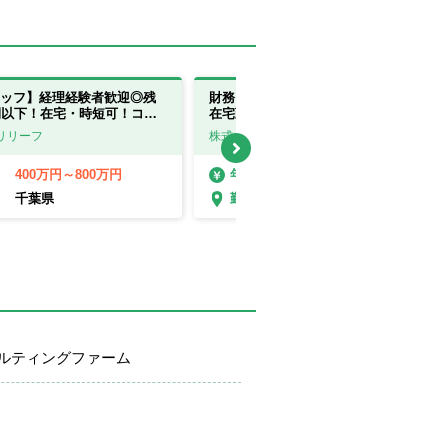
ッフ】経理経験者歓迎◎残
財務コンサルタント｜未経験大歓迎！
間以下！在宅・時短可！コン
在宅勤務（週2～3回）/転勤なし/年休
グに強み！
125日【東京都】
リリーフ
株式会社古田土経営
400万円～800万円
400万円～600万円
年収
千葉県
東京都
勤務地
ルティングファーム