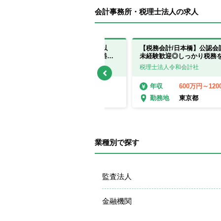
会計事務所・税理士法人の求人
【税理士有資格者】残業月10時間以
【税務会計/日本橋】公認会
下！在宅・時短可！中小企業と富裕層
未経験歓迎◎しっかり税務
向けのコンサルティングに強み！
方
税理士法人リリーフ
税理士法人令和会計社
600万円～1000万円
600万円～12
年収
年収
千葉県
東京都
勤務地
勤務地
業種別で探す
監査法人
金融機関