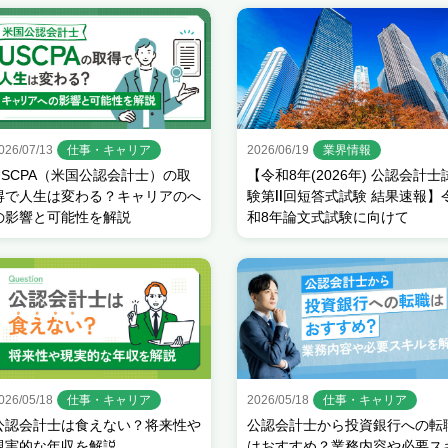
026/07/13
仕事・キャリア
2026/06/19
業界情報
USCPA（米国公認会計士）の取
【令和8年(2026年) 公認会計士
得で人生は変わる？キャリアのへ
験第Ⅱ回短答式試験 結果速報】
の影響と可能性を解説
和8年論文式試験に向けて
026/05/18
仕事・キャリア
2026/05/18
仕事・キャリア
公認会計士は食えない？将来性や
公認会計士から投資銀行への転
現実的な年収を解説
はおすすめ？業務内容や必要ス