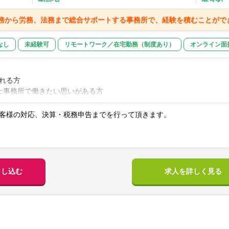
税務から労務、法務まで総合サポートする事務所で、経験を積むことがで
なし
未経験可
リモートワーク／在宅勤務（制度あり）
オンライン面
れる方
計士事務所で働きたい思いがある方
 会計士資格を取りたいと思っている方
客様の対応、決算・税務申告までを行って頂きます。
験不問です！
らのご転職も歓迎します！
やIT業界、金融業界などからご転職された社員が在籍しております。
された会計データの月次での検証
グ作成
成
申し込む
求人を詳しく見る
以上資格保有者、税理士試験科目合格者、税理士の方
指導
経理経験者
他の質問に対する回答他
験者
入社の方は周囲がしっかりとサポートしますので安心してご応募下さい
クラウド会計やfreeeが使える方
めシステムの自動化を積極的に導入しているため月残業10h 程度とな
十分に確保でき、先輩からのバックアップも充実しているので資格取得