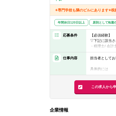
※専門学校も隣のビルにあります※
年間休日120日以上
原則として転勤
応募条件
【必須経験】
▽下記に該当さ
・税理士/ 会
・将来税理士/
仕事内容
担当者としてお
※会計事務所経
※異業種業界か
具体的には
例）不動産業界
■お客様が入力
■レポーティン
【尚可】
■税務申告書作
この求人から
■日商簿記2級
■会計ソフトの
■事業会社での
■税務会計その
■会計事務所経
※未経験からご
■弥生会計やMF
業務効率化のた
企業情報
勉強する時間も