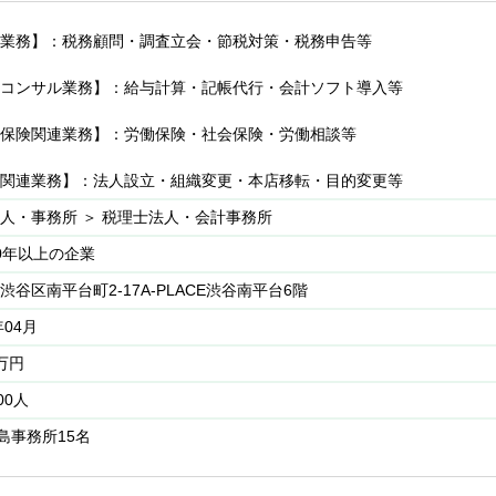
】
常識をしっかりとお持ちの方、自分の意見を持ち、意欲的な方
もあります。
業務】：税務顧問・調査立会・節税対策・税務申告等
ライアント対応はWebもしくは来社のため、効率的に業務を進める事が
コンサル業務】：給与計算・記帳代行・会計ソフト導入等
ラウド、freee（全国9位の導入実績です）、マネーフォワード
保険関連業務】：労働保険・社会保険・労働相談等
について】
関連業務】：法人設立・組織変更・本店移転・目的変更等
のクライアントが多いです。
所として法人設立にも強みがあります。会社設立後そのままクライアン
人・事務所 ＞ 税理士法人・会計事務所
は営業活動が不要となります。
0年以上の企業
渋谷区南平台町2-17A-PLACE渋谷南平台6階
年04月
0万円
00人
島事務所15名