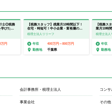
計士◎税務
【税務スタッフ】残業月10時間以下！
【税務スタ
を学びたい
在宅・時短可！中小企業・富裕層のコ
業月10時
ンサルティングに強み！
サルティン
税理士法人リリーフ
税理士法人
00万円
400万円～800万円
年収
年収
千葉県
勤務地
勤務地
会計事務所・税理士法人
コンサ
事業会社
その他