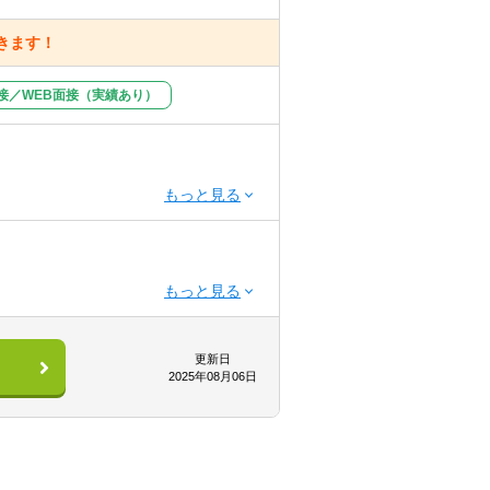
きます！
接／WEB面接（実績あり）
更新日
2025年08月06日
。
っております。また、時差出勤も可能で
には最適な環境です。※資格取得実績