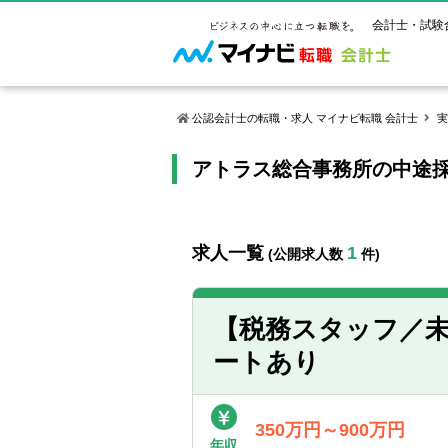
会計士・試験
公認会計士の転職・求人 マイナビ転職 会計士
実
アトラス総合事務所の中途
マイナビ転
ご状況別
会計士試
保有資格
ご利用ガイ
年齢別転職
受験資格・
公認会計士
よくあるご
はじめての
試験科目一
公認会計士
求人一覧
1
(公開求人数
件)
サービス紹介
転職お役立ち情報
業界情報
ご利用の流
2回目以降
試験合格後
USCPA（
求人情報
【税務スタッフ／未
ートあり
350万円～900万円
年収