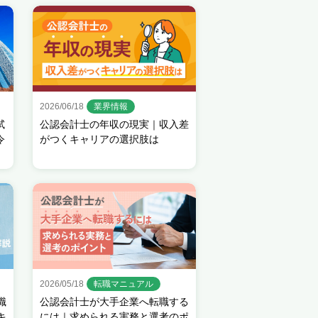
2026/06/18
業界情報
試
公認会計士の年収の現実｜収入差
令
がつくキャリアの選択肢は
2026/05/18
転職マニュアル
職
公認会計士が大手企業へ転職する
キ
には｜求められる実務と選考のポ