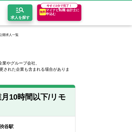
今すぐ
2分で完了！
マイナビ転職 会計士に
無料
申込む
求人を探す
公開求人一覧
開求人とは？
ちコンテンツ
エリア別求人情報
セスマップ
コンサルティングファーム
関東・首都圏
年収診断
企業やグループ会社、
更された企業も含まれる場合がありま
者の転職Q&A
会計事務所・税理士法人
関西
キャリア診断
イド
事業会社
東海
月10時間以下/リモ
渋谷駅