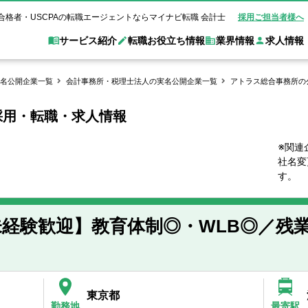
合格者・USCPAの転職エージェントならマイナビ転職 会計士
採用ご担当者様へ
サービス紹介
転職お役立ち情報
業界情報
求人情報
名公開企業一覧
会計事務所・税理士法人の実名公開企業一覧
アトラス総合事務所の
採用・転職・求人情報
職 会計士とは？
Web面談サービス
非公
転職ガイド
験情報
別求人情報
業界別求人情報
業界トピックス
転職活動お役立
ド
個別転職相談会・セミナー
アク
ポイント
申し込み手順
女性会計士の転職
監査法人
業界情報の記事一覧
転職お役立ち情報
金融機関
※関連
社名変
質問
キャリアアドバイザーのご紹介
転職の方へ
覧
試験合格
USCPAの転職
会計士が活躍できる転職先
会計士・試験合格
す。
会計事務所・税理士法人
事業会社
れ
転職成功事例
の転職の方へ
の流れ
米国公認会計士）
未経験分野への転職
監査法人
WEB面接完全ガ
経験歓迎】教育体制◎・WLB◎／残業
コンサルティングファー
ム
東京都
勤務地
最寄駅