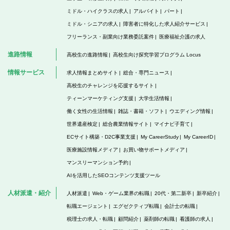
ミドル・ハイクラスの求人
アルバイト
パート
ミドル・シニアの求人
障害者に特化した求人紹介サービス
フリーランス・副業向け業務委託案件
医療福祉介護の求人
進路情報
高校生の進路情報
高校生向け探究学習プログラム Locus
情報サービス
求人情報まとめサイト
総合・専門ニュース
高校生のチャレンジを応援するサイト
ティーンマーケティング支援
大学生活情報
働く女性の生活情報
雑誌・書籍・ソフト
ウエディング情報
世界遺産検定
総合農業情報サイト
マイナビ子育て
ECサイト構築・D2C事業支援
My CareerStudy
My CareerID
医療施設情報メディア
お買い物サポートメディア
マンスリーマンション予約
AIを活用したSEOコンテンツ支援ツール
人材派遣・紹介
人材派遣
Web・ゲーム業界の転職
20代・第二新卒
新卒紹介
転職エージェント
エグゼクティブ転職
会計士の転職
税理士の求人・転職
顧問紹介
薬剤師の転職
看護師の求人