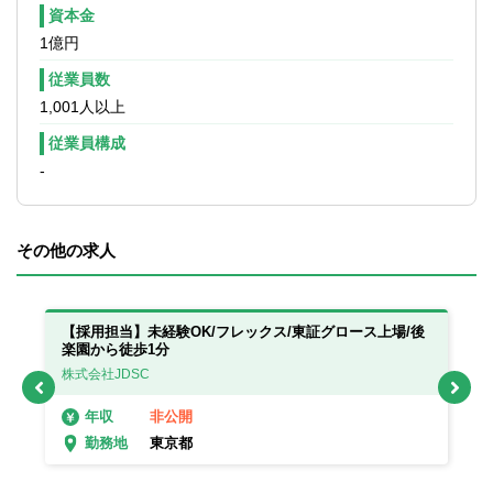
資本金
1億円
従業員数
1,001人以上
従業員構成
-
その他の求人
ッ
【採用担当】未経験OK/フレックス/東証グロース上場/後
【
楽園から徒歩1分
イ
株式会社JDSC
A
非公開
年収
東京都
勤務地