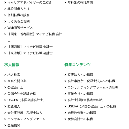
キャリアアドバイザーのご紹介
年齢別の転職事情
非公開求人とは
個別転職相談会
よくあるご質問
Web面談サービス
【関東・首都圏版】マイナビ転職 会計
士
【関西版】マイナビ転職 会計士
【東海版】マイナビ転職 会計士
求人情報
特集コンテンツ
求人検索
監査法人への転職
実名公開企業
会計事務所・税理士法人への転職
公認会計士
コンサルティングファームへの転職
公認会計士試験合格
事業会社への転職
USCPA（米国公認会計士）
会計士試験合格者の転職
監査法人
USCPA（米国公認会計士）の転職
会計事務所・税理士法人
未経験分野への転職
コンサルティングファーム
女性会計士の転職
金融機関