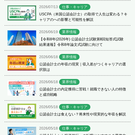
2026/07/13
仕事・キャリア
USCPA（米国公認会計士）の取得で人生は変わる？キ
ャリアのへの影響と可能性を解説
2026/06/19
業界情報
【令和8年(2026年) 公認会計士試験第Ⅱ回短答式試験
結果速報】令和8年論文式試験に向けて
2026/06/18
業界情報
公認会計士の年収の現実｜収入差がつくキャリアの選
択肢は
2026/06/18
業界情報
公認会計士の内定獲得に苦戦！就職できない人の特徴
と成功戦略
2026/05/18
仕事・キャリア
公認会計士は食えない？将来性や現実的な年収を解説
2026/05/18
仕事・キャリア