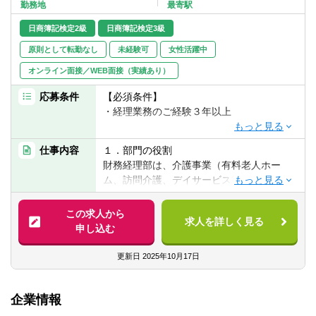
転職お役立ち情報
勤務地
最寄駅
日商簿記検定2級
日商簿記検定3級
ご利用ガイド
原則として転勤なし
未経験可
女性活躍中
非公開求人とは？
オンライン面接／WEB面接（実績あり）
応募条件
【必須条件】
サービス紹介
・経理業務のご経験３年以上
転職お役立ち情報
【歓迎経験】
仕事内容
１．部門の役割
業界情報
・月次／年次決算業務のご経験
財務経理部は、介護事業（有料老人ホー
・簿記2級以上取得の方
ム、訪問介護、デイサービス等）および保
求人情報
育・学童事業を中心としたサービス事業会
社にて、財務経理分野全般を担う部門で
この求人から
求人を詳しく見る
す。※高齢者向け配食事業、有料老人ホーム
申し込む
紹介事業、介護職・看護職派遣紹介事業を
含むグループ会社の経理業務も受託してい
更新日
2025年10月17日
ます。
企業情報
２．部門・募集ボジションの業務内容
これまでのご経験や得意領域および志向等