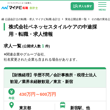
求人を探す
MENU
公認会計士の転職・求人 マイナビ転職 会計士
実名公開企業一覧
その他の実名
株式会社ベネッセスタイルケアの中途採
用・転職・求人情報
求人一覧
1
(公開求人数
件)
公認会計士の求人
※関連企業やグループ会社、
監査法人の求人
社名変更された企業も含まれる場合があります。
公認会計士試験合格向けの求人
【財務経理】学歴不問／会計事務所・税理士法人
USCPA（米国公認会計士）の求人
歓迎／業界未経験歓迎／東京・新宿
女性会計士の転職
430万円～600万円
年収
個別転職相談会・セミナー
東京都
新宿駅、他