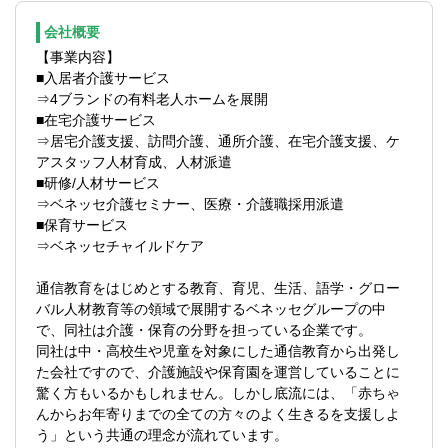
を考慮し、下記業務の中から担当いただく
会社概要
業務を決定していきます。
【事業内容】
■入居者介護サービス
・月次／四半期／年次決算業務
⇒4ブランドの有料老人ホームを展開
・固定資産管理
■在宅介護サービス
・リース資産管理
⇒居宅介護支援、訪問介護、通所介護、在宅介護支援、ケ
・予算管理（差異分析／予算作成）
アスタッフ人材育成、人材派遣
・税務申告業務（法人税／消費税／償却資
■研修/人材サービス
産税 ほか）
⇒ベネッセ介護セミナー、医療・介護職採用派遣
※申告書の作成自体も当社で行い、顧問税理
■保育サービス
士に確認いただく
⇒ベネッセチャイルドケア
・会計監査対応（監査法人対応）
・内部統制関連
通信教育をはじめとする教育、育児、生活、語学・グロー
・財務経理分野における業務改善
バル人材教育等の領域で展開するベネッセグループの中
・グループ会社経理 など
で、同社は介護・保育の分野を担っている企業です。
同社は中・高校生や児童を対象にした通信教育から出発し
当社の基幹事業である介護事業の販売プロ
た会社ですので、介護施設や保育園を運営していることに
セス・売上構造等を理解して
驚く方もいるかもしれません。しかし底流には、「赤ちゃ
いただくこと業務上の重要性が大きいこと
んからお年寄りまでの全ての方々のよく生きるを支援しよ
から、請求業務も担当していただきます。
う」という共通の理念が流れています。
・有料老人ホーム、介護保険等の請求業務