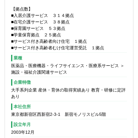
および債権債務管理
【拠点数】
※各部門への債権回収督促含む
■入居介護サービス ３１４拠点
・各部門における様々な企画検討時におけ
■在宅介護サービス ３８拠点
る確認支援（けん制含む）
■保育園サービス ５３拠点
■学童保育拠点 ２５拠点
４．着任時の業務、入社後の流れ
■サービス付き高齢者向け住宅 １拠点
中途入社時研修で、当社の企業理念や介護
■サービス付き高齢者むけ住宅運営受託 １拠点
サービスについて学んだ後、部門にてOJT
で業務を教えていきます。まずは、介護保
業種
険等の請求業務からスタートしていただ
医薬品・医療機器・ライフサイエンス・医療系サービス ＞
き、半年間のOJT期間終了時には独り立ち
施設・福祉介護関連サービス
できるように業務を覚えていってくださ
い。ご経験、スキルに応じて経理業務もお
企業特徴
任せしていきます。
大手系列企業 産休・育休の取得実績あり 教育・研修に定評
あり
本社住所
東京都新宿区西新宿2-3-1 新宿モノリスビル5階
設立年月
2003年12月