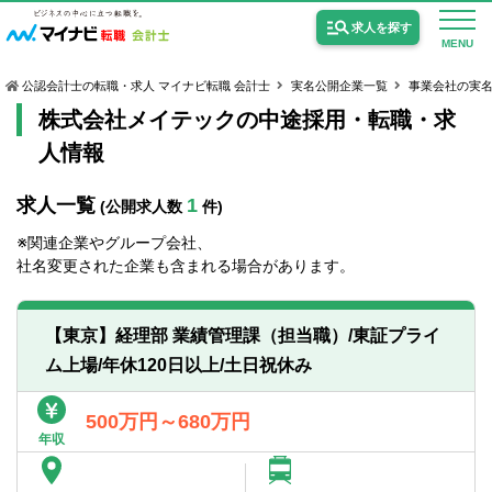
求人を探す
MENU
公認会計士の転職・求人 マイナビ転職 会計士
実名公開企業一覧
事業会社の実
株式会社メイテックの中途採用・転職・求
人情報
求人一覧
1
(公開求人数
件)
公認会計士の求人
※関連企業やグループ会社、
監査法人の求人
社名変更された企業も含まれる場合があります。
公認会計士試験合格向けの求人
【東京】経理部 業績管理課（担当職）/東証プライ
USCPA（米国公認会計士）の求人
ム上場/年休120日以上/土日祝休み
女性会計士の転職
500万円～680万円
年収
個別転職相談会・セミナー