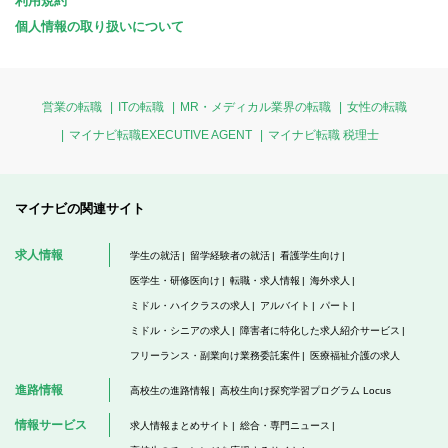
利用規約
個人情報の取り扱いについて
営業の転職
ITの転職
MR・メディカル業界の転職
女性の転職
マイナビ転職EXECUTIVE AGENT
マイナビ転職 税理士
マイナビの関連サイト
求人情報
学生の就活
留学経験者の就活
看護学生向け
医学生・研修医向け
転職・求人情報
海外求人
ミドル・ハイクラスの求人
アルバイト
パート
ミドル・シニアの求人
障害者に特化した求人紹介サービス
フリーランス・副業向け業務委託案件
医療福祉介護の求人
進路情報
高校生の進路情報
高校生向け探究学習プログラム Locus
情報サービス
求人情報まとめサイト
総合・専門ニュース