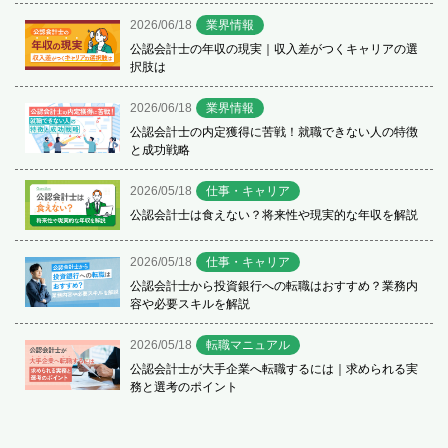
2026/06/18
業界情報
公認会計士の年収の現実｜収入差がつくキャリアの選
択肢は
2026/06/18
業界情報
公認会計士の内定獲得に苦戦！就職できない人の特徴
と成功戦略
2026/05/18
仕事・キャリア
公認会計士は食えない？将来性や現実的な年収を解説
2026/05/18
仕事・キャリア
公認会計士から投資銀行への転職はおすすめ？業務内
容や必要スキルを解説
2026/05/18
転職マニュアル
公認会計士が大手企業へ転職するには｜求められる実
務と選考のポイント