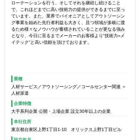
ローテーションを行う、そしてそれを継続し続けること
で、これほどまでに高い技術力の提供ができるまでに至っ
ています。また、業界でパイオニアとしてアウトソーシン
グ事業を始めた先行者利益も大きく、且つ領域が多岐に渡
るため様々なノウハウが蓄積されていることが更なる強み
となり、今日に至るまでメーカーのお客様より“技術力=メ
イテック”と高い信頼を頂けております。
業種
人材サービス／アウトソーシング／コールセンター関連 ＞
人材派遣
企業特徴
大手系列企業 公開・上場企業 設立30年以上の企業
本社住所
東京都台東区上野1丁目1-10 オリックス上野1丁目ビル
設立年月