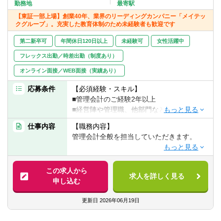
転職お役立ち情報
勤務地
最寄駅
【東証一部上場】創業40年、業界のリーディングカンパニー「メイテッ
クグループ」。充実した教育体制のため未経験者も歓迎です
ご利用ガイド
第二新卒可
年間休日120日以上
未経験可
女性活躍中
非公開求人とは？
フレックス出勤／時差出勤（制度あり）
サービス紹介
オンライン面接／WEB面接（実績あり）
転職お役立ち情報
応募条件
【必須経験・スキル】
■管理会計のご経験2年以上
業界情報
■経営陣や管理職、他部門などを巻き込んで
主体的に業務を進めた経験3年以上
仕事内容
【職務内容】
求人情報
▽上記に加えて未経験の場合、以下いずれ
管理会計全般を担当していただきます。
か必須
■支店や営業所、大型商業施設等において業
【具体的には】
績管理や数値分析の経験
■中計の収益計画策定、年度予算策定、予実
この求人から
■銀行等にて事業分析を行った経験
求人を詳しく見る
管理
申し込む
■財務会計の経験があり、管理会計での業務
■関係部門の部署長との折衝
にもチャレンジしたい
■経営層に対する各種経営数値のレポーティ
更新日
2026年06月19日
方
ング