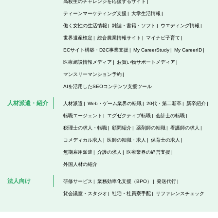
高校生のチャレンジを応援するサイト
ティーンマーケティング支援
大学生活情報
働く女性の生活情報
雑誌・書籍・ソフト
ウエディング情報
世界遺産検定
総合農業情報サイト
マイナビ子育て
ECサイト構築・D2C事業支援
My CareerStudy
My CareerID
医療施設情報メディア
お買い物サポートメディア
マンスリーマンション予約
AIを活用したSEOコンテンツ支援ツール
人材派遣・紹介
人材派遣
Web・ゲーム業界の転職
20代・第二新卒
新卒紹介
転職エージェント
エグゼクティブ転職
会計士の転職
税理士の求人・転職
顧問紹介
薬剤師の転職
看護師の求人
コメディカル求人
医師の転職・求人
保育士の求人
無期雇用派遣
介護の求人
医療業界の経営支援
外国人材の紹介
法人向け
研修サービス
業務効率化支援（BPO）
発送代行
貸会議室・スタジオ
社宅・社員寮手配
リファレンスチェック