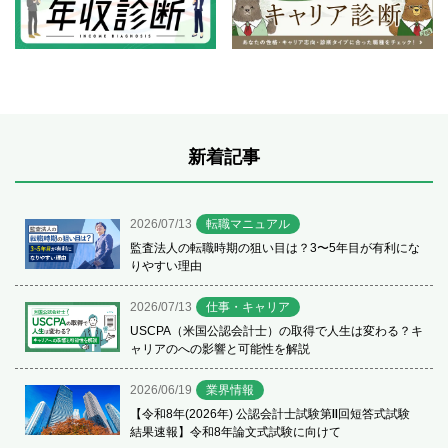
新着記事
2026/07/13
転職マニュアル
監査法人の転職時期の狙い目は？3〜5年目が有利にな
りやすい理由
2026/07/13
仕事・キャリア
USCPA（米国公認会計士）の取得で人生は変わる？キ
ャリアのへの影響と可能性を解説
2026/06/19
業界情報
【令和8年(2026年) 公認会計士試験第Ⅱ回短答式試験
結果速報】令和8年論文式試験に向けて