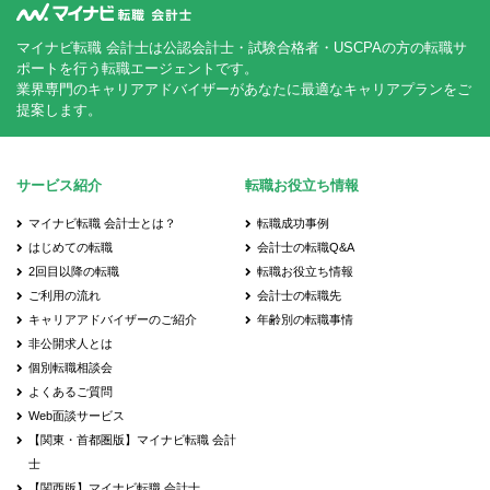
マイナビ転職 会計士は公認会計士・試験合格者・USCPAの方の転職サ
ポートを行う転職エージェントです。
業界専門のキャリアアドバイザーがあなたに最適なキャリアプランをご
提案します。
サービス紹介
転職お役立ち情報
マイナビ転職 会計士とは？
転職成功事例
はじめての転職
会計士の転職Q&A
2回目以降の転職
転職お役立ち情報
ご利用の流れ
会計士の転職先
キャリアアドバイザーのご紹介
年齢別の転職事情
非公開求人とは
個別転職相談会
よくあるご質問
Web面談サービス
【関東・首都圏版】マイナビ転職 会計
士
【関西版】マイナビ転職 会計士