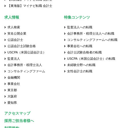
【東海版】マイナビ転職 会計士
求人情報
特集コンテンツ
求人検索
監査法人への転職
実名公開企業
会計事務所・税理士法人への転職
公認会計士
コンサルティングファームへの転職
公認会計士試験合格
事業会社への転職
USCPA（米国公認会計士）
会計士試験合格者の転職
監査法人
USCPA（米国公認会計士）の転職
会計事務所・税理士法人
未経験分野への転職
コンサルティングファーム
女性会計士の転職
金融機関
事業会社
東京都
大阪府
愛知県
アクセスマップ
採用ご担当者様へ