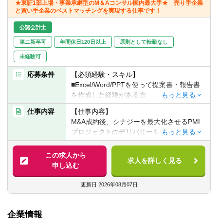
★東証1部上場・事業承継型のM＆Aコンサル国内最大手★ 売り手企業
転職お役立ち情報
と買い手企業のベストマッチングを実現する仕事です！
ご利用ガイド
公認会計士
第二新卒可
年間休日120日以上
原則として転勤なし
非公開求人とは？
未経験可
サービス紹介
応募条件
【必須経験・スキル】
■Excel/Word/PPTを使って提案書・報告書
転職お役立ち情報
を作成した経験がある方
業界情報
仕事内容
【仕事内容】
【歓迎経験・スキル】
M&A成約後、シナジーを最大化させるPMI
▽以下いずれかの経験をお持ちの方
求人情報
プロジェクトのデリバリーを中心にご担当
■銀行、証券などの金融機関でのにおける法
頂きます。
人融資営業経験
この求人から
■経営コンサルティング会社での業務経験
求人を詳しく見る
＜マネジメント領域＞
申し込む
（戦略、IT、財務など分野は不問）
■100日プランの策定
■子会社や投資先の現場で経営支援をした経
■経営会議への参加
更新日
2026年08月07日
験
■経営方針や事業計画の策定支援など
■M&Aアドバイザリー会社での業務経験
■事業会社において（売り手または買い手と
企業情報
＜事業推進領域＞
して）M&Aに関わった経験