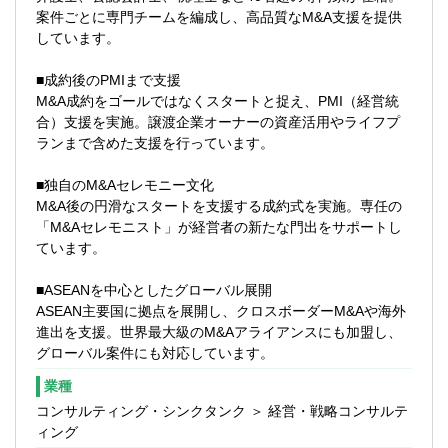
案件ごとに専門チームを編成し、高品質なM&A支援を提供
せん）。
しています。
プロジェクトは１ターム３ヶ月で、顧客ニ
■成約後のPMIまで支援
ーズに応じて延長され長い案件になると１
M&A成約をゴールではなくスタートと捉え、PMI（経営統
年半程度担当いただくことになります。
合）支援を実施。譲渡企業オーナーの資産活用やライフプ
ランまで含めた支援を行っています。
【入社後のサポート】
新人育成プログラムや入社時研修からステ
■独自のM&Aセレモニー文化
ップアップ研修、月次研修、年次研修、教
M&A後の円滑なスタートを支援する成約式を実施。専任の
育費補助と階層別研修など、組織力強化の
「M&Aセレモニスト」が経営者の新たな門出をサポートし
ための教育制度に力を入れています。
ています。
また、順調に組織拡大を進める中でポジシ
■ASEANを中心としたグローバル展開
ョンも積極的に用意しております。
ASEAN主要国に拠点を展開し、クロスボーダーM&Aや海外
進出を支援。世界最大級のM&Aアライアンスにも加盟し、
入社後、3週間程度は日本M&Aセンターの中
グローバル案件にも対応しています。
途入社者向けの研修を受講し、M&Aプロセ
スの基礎を学んでいただきます。
業種
コンサルティング・シンクタンク ＞ 経営・戦略コンサルテ
その後、PMIコンサルティングの研修を経
ィング
て順次OJTに移行していきます。