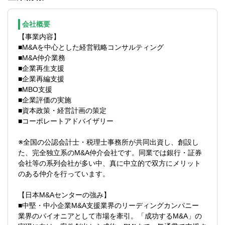
■対象会社のビジネス分析
■事業会社あるいは社労士事務所における実
■オペレーション統合
務経験＊入社後即時に登録可能である経験
会社概要
■システム統合など
年数を有している方
【事業内容】
■M&Aを中心とした経営戦略コンサルティング
＜管理系領域＞
▽以下いずれかの資格を保有している方
■M&A仲介業務
■経営管理体制の再構築/組織再編
■公認会計士（短答式試験合格者も可）社労
■企業再生支援
■管理会計導入/決算早期化
士（業務経験があり即時に登録が可能な
■企業再編支援
■内部統制など
方）
■MBO支援
■公認会計士、USCPA ＊詳しくは別途規
■企業評価の実施
＜コミュニケーション領域＞
定している「会計系業務に係る募集要項」
■資本政策・経営計画の策定
■経営者・管理者との個別ミーティング
をご参照ください。
■コーポレートアドバイザリー
■各種会議のファシリテーション（分科会運
■USCPA
営を含む）
■税理士
※全国の公認会計士・税理士事務所が共同出資し、創設し
た、完全独立系のM&A仲介会社です。同業では銀行・証券
＜ディスクローズのサポート＞
【求める人物像】
会社等の系列会社が多い中、真に中立的で双方にメリット
■対象会社の従業員へのヒアリング
■誠実かつ最後まで諦めずに業務遂行できる
のある仲介を行っています。
■対象会社従業員向け、取引先向けのディス
方
クローズ文書や開示方法についてのアドバ
■人やコミュニケーションが好きで対人折衝
【日本M&Aセンターの強み】
イス
対応力のある方
■中堅・中小企業M&A支援業界のリーディングカンパニー
■机上の理論を構築するより現場でのコミュ
業界のパイオニアとして市場を牽引。「成功するM&A」の
＜コンサルティング領域＞
ニケーションや業務に興味がある方