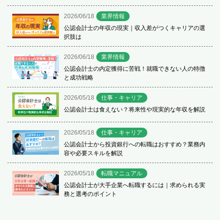
2026/06/18
業界情報
公認会計士の年収の現実｜収入差がつくキャリアの選
択肢は
2026/06/18
業界情報
公認会計士の内定獲得に苦戦！就職できない人の特徴
と成功戦略
2026/05/18
仕事・キャリア
公認会計士は食えない？将来性や現実的な年収を解説
2026/05/18
仕事・キャリア
公認会計士から投資銀行への転職はおすすめ？業務内
容や必要スキルを解説
2026/05/18
転職マニュアル
公認会計士が大手企業へ転職するには｜求められる実
務と選考のポイント