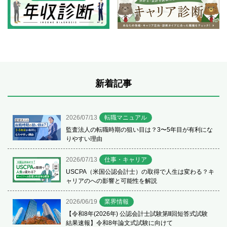
新着記事
2026/07/13
転職マニュアル
監査法人の転職時期の狙い目は？3〜5年目が有利にな
りやすい理由
2026/07/13
仕事・キャリア
USCPA（米国公認会計士）の取得で人生は変わる？キ
ャリアのへの影響と可能性を解説
2026/06/19
業界情報
【令和8年(2026年) 公認会計士試験第Ⅱ回短答式試験
結果速報】令和8年論文式試験に向けて