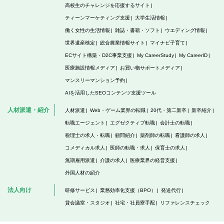
高校生のチャレンジを応援するサイト
ティーンマーケティング支援
大学生活情報
働く女性の生活情報
雑誌・書籍・ソフト
ウエディング情報
世界遺産検定
総合農業情報サイト
マイナビ子育て
ECサイト構築・D2C事業支援
My CareerStudy
My CareerID
医療施設情報メディア
お買い物サポートメディア
マンスリーマンション予約
AIを活用したSEOコンテンツ支援ツール
人材派遣・紹介
人材派遣
Web・ゲーム業界の転職
20代・第二新卒
新卒紹介
転職エージェント
エグゼクティブ転職
会計士の転職
税理士の求人・転職
顧問紹介
薬剤師の転職
看護師の求人
コメディカル求人
医師の転職・求人
保育士の求人
無期雇用派遣
介護の求人
医療業界の経営支援
外国人材の紹介
法人向け
研修サービス
業務効率化支援（BPO）
発送代行
貸会議室・スタジオ
社宅・社員寮手配
リファレンスチェック