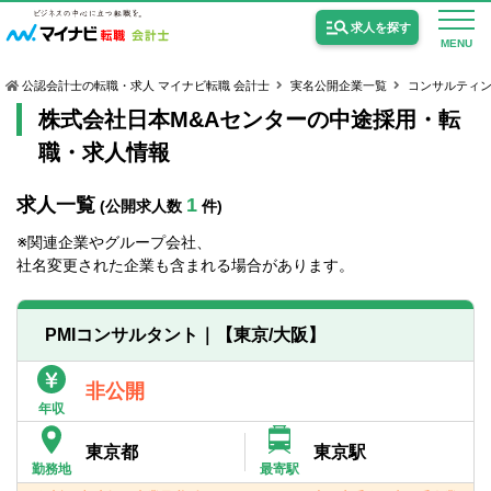
求人を探す
MENU
公認会計士の転職・求人 マイナビ転職 会計士
実名公開企業一覧
コンサルティ
株式会社日本M&Aセンターの中途採用・転
職・求人情報
求人一覧
1
(公開求人数
件)
公認会計士の求人
※関連企業やグループ会社、
監査法人の求人
社名変更された企業も含まれる場合があります。
公認会計士試験合格向けの求人
PMIコンサルタント｜【東京/大阪】
USCPA（米国公認会計士）の求人
非公開
年収
女性会計士の転職
東京都
東京駅
個別転職相談会・セミナー
勤務地
最寄駅