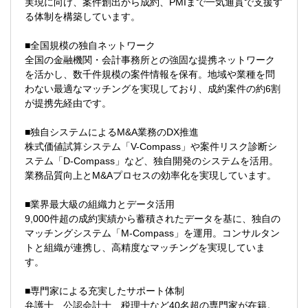
実現に向け、案件創出から成約、PMIまで一気通貫で支援す
■各種領域のコンサルティングサービス（事
■将来、CEO/COO/CFOを目指している方
る体制を構築しています。
業計画策定、営業戦略策定など）
■シナジー創出のためのハンズオン支援
■全国規模の独自ネットワーク
全国の金融機関・会計事務所との強固な提携ネットワーク
＜労務領域＞
を活かし、数千件規模の案件情報を保有。地域や業種を問
■企業結合の局面における労使協定整備への
わない最適なマッチングを実現しており、成約案件の約6割
助言
が提携先経由です。
■賃金体系や人事評価制度、内部規程の整備
状況に関するアドバイスなど
■独自システムによるM&A業務のDX推進
株式価値試算システム「V-Compass」や案件リスク診断シ
【業務スタイル】
ステム「D-Compass」など、独自開発のシステムを活用。
日本M&Aセンターがコンサルティングを行
業務品質向上とM&Aプロセスの効率化を実現しています。
っている企業からPMIニーズのある企業が
トスアップされます。
■業界最大級の組織力とデータ活用
9,000件超の成約実績から蓄積されたデータを基に、独自の
マネージャーが提案を行い、案件の受託を
マッチングシステム「M-Compass」を運用。コンサルタン
行います。1案件につき2～3名のコンサルタ
トと組織が連携し、高精度なマッチングを実現していま
ントがアサインされ、常時3～4件程度のプ
す。
ロジェクトを同時並行します。
■専門家による充実したサポート体制
案件は全国に跨るため月に数回程度、宿泊
弁護士、公認会計士、税理士など40名超の専門家が在籍。
を伴う出張が発生します（※常駐では有りま