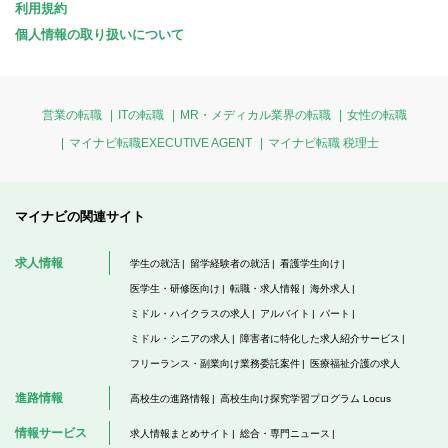
利用規約
個人情報の取り扱いについて
営業の転職
ITの転職
MR・メディカル業界の転職
女性の転職
マイナビ転職EXECUTIVE AGENT
マイナビ転職 税理士
マイナビの関連サイト
求人情報
学生の就活
留学経験者の就活
看護学生向け
医学生・研修医向け
転職・求人情報
海外求人
ミドル・ハイクラスの求人
アルバイト
パート
ミドル・シニアの求人
障害者に特化した求人紹介サービス
フリーランス・副業向け業務委託案件
医療福祉介護の求人
進路情報
高校生の進路情報
高校生向け探究学習プログラム Locus
情報サービス
求人情報まとめサイト
総合・専門ニュース