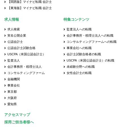
【関西版】マイナビ転職 会計士
【東海版】マイナビ転職 会計士
求人情報
特集コンテンツ
求人検索
監査法人への転職
実名公開企業
会計事務所・税理士法人への転職
公認会計士
コンサルティングファームへの転職
公認会計士試験合格
事業会社への転職
USCPA（米国公認会計士）
会計士試験合格者の転職
監査法人
USCPA（米国公認会計士）の転職
会計事務所・税理士法人
未経験分野への転職
コンサルティングファーム
女性会計士の転職
金融機関
事業会社
東京都
大阪府
愛知県
アクセスマップ
採用ご担当者様へ