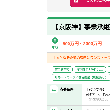
この求人から
【求める人物像
・チームメンバ
【具体的な仕事
・目的を理解し
・リサーチ（市
・受けた仕事に
(Excel,PowerPo
・学習意欲が高
・データ分析（
【京阪神】事業承
・マルチタスク
・各種新規案件の
・精密で、成果
務）
・デューデリジ
500万円～2000万円
【配属先情報】
・その他顧客か
年収
配属先：名古屋
・その他付随す
部署人数：募集部
※外出可能な方
【あらゆる企業の課題にワンストッ
※その内、専門
【専門コンサル
第二新卒可
年間休日120日以上
山田コンサルテ
「コンサルタン
リモートワーク／在宅勤務（制度あり）
ジションです。
働き方改革を推
応募条件
【必須要件】
※以下、いずれ
【本ポジション
①簿記2級以
・完全フルリモ
②税理士法人
子育てや介護等