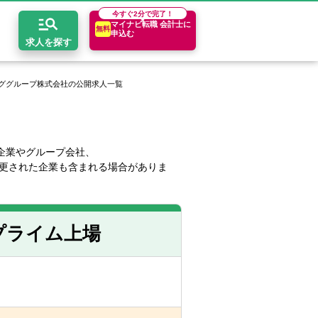
今すぐ
2分で完了！
マイナビ転職 会計士に
無料
申込む
求人を探す
ググループ株式会社の公開求人一覧
開求人とは？
ちコンテンツ
エリア別求人情報
セスマップ
コンサルティングファーム
関東・首都圏
年収診断
企業やグループ会社、
更された企業も含まれる場合がありま
者の転職Q&A
会計事務所・税理士法人
関西
キャリア診断
イド
事業会社
東海
プライム上場