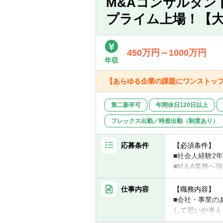
M&Aコンサルタン
※組織人事チー
・入社4年目（
・ビジネスデュ
プライム上場！【
プロジェクトマ
・サステナビリ
・中途入社が約
・入社5～7年
・内部統制構築
っており、ほぼ
ながら「組織の
・事業再生支援
・特殊法人向け
450万円～1000万円
年収
■募集背景
【あらゆる企業の課題にワンストッ
当社は創業以来
事業を伸ばして
伴う募集となり
第二新卒可
年間休日120日以上
フレックス出勤／時差出勤（制度あり）
現組織には経験
サルタントを目
応募条件
【必須条件】
■求人の特徴や
■社会人経験2
「プロジェクト
■M＆A業務へ
・当社は内資の
動産、DX、海
【歓迎条件】
仕事内容
【職務内容】
ップで向き合う
■銀行や証券な
■会社・事業の
ても専門的な知
■M＆Aに関す
して思いや考え