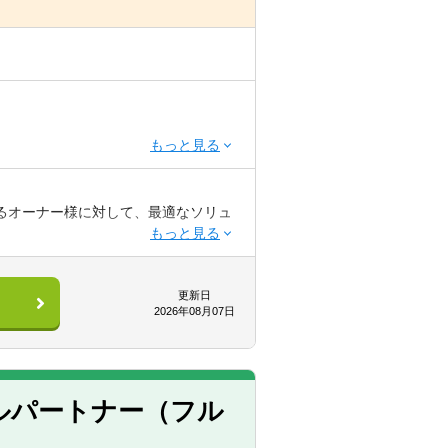
るオーナー様に対して、最適なソリュ
ら推進する「ビジョン目線」と、経営
を両立しながら、M&Aを支援します。
応をしています。
更新日
2026年08月07日
ルパートナー（フル