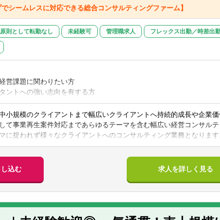
M＆A後の統合プロセスにおける組織・人事領域の対応支援（人事制度、
プでシームレスに対応できる総合コンサルティングファーム】
ション設計など）
成システムの構築：成長ストーリー構築・人材育成プログラムの設計・
原則として転勤なし
未経験可
管理職求人
フレックス出勤／時差出
シップ・マネジメント研修の実施など
ション・ビジョン・バリュー）の構築・見直し
務の棚卸し、業務負荷分析など
・満足度調査：アンケートやインタビューを組み合わせた社員の意識調
・働き方改革整備
経営課題に関わりたい方
タントへの強い志向を有する方
部 大阪支店・神戸支店・京都支店＞
名
中小規模のクライアントまで幅広いクライアントへ持続的成長や企業価
%
業企画などの企画業務やプロジェクトマネジメント経験
して事業再生案件対応まであらゆるテーマを含む幅広い経営コンサルテ
約70%
の会計系資格、税理士、会計士（※科目合格者、受験中の方歓迎）、中小
マに捉われず様々なクライアントへのコンサルティング業務となります
部は大阪支店、京都支店、神戸支店、広島支店の4支店一体運営をして
ェクトの例
や戦略の策定支援
申し込む
求人を詳しく見る
入社7年目）のキャリアパス例
規事業戦略、M＆A戦略の策定支援
店、京都支店、神戸支店のいずれかになります。応募者の希望に合わせ
アソシエイト）｜第二新卒として入社。1年目から現場の最前線に立ち
の策定支援
礎スキルを向上
定支援
目（コンサルタント）｜上場企業の中期経営計画策定やビジネスDD等の
能のリデザイン
、組織人事チームへの配属を予定します。
門性による課題解決力（縦軸）の双方を向上