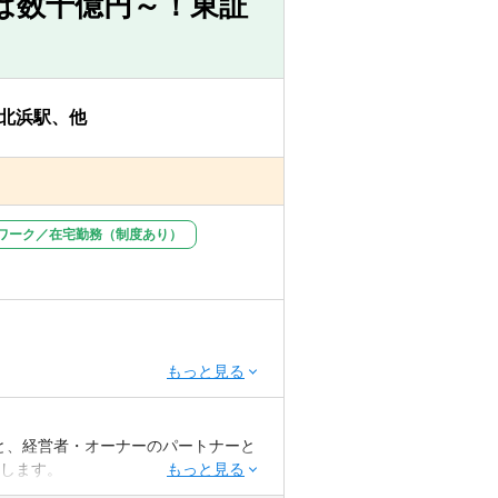
は数十億円～！東証
0代前半）
ャー（PM）としての役割を担い始め、
事業会社、金融機関、同業他社等とな
度な案件に従事し、「個の成長」を高め
北浜駅、他
、現在も安定的な顧客紹介を受け堅調に
採用を計画しており今期もその計画に
ワーク／在宅勤務（制度あり）
育成体制は万全です。「これからコン
方の応募をお待ちしております。
人事、FAS、事業再生、M＆A、不
イアントの経営課題に対してワンスト
分ひとりでは解決できない課題に対し
と、経営者・オーナーのパートナーと
トを支援することが可能です。
援します。