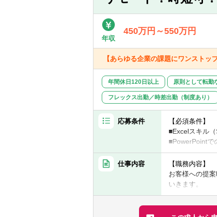
■財務デューデ
■M&A実行後の
■チームマネジ
450万円～550万円
年収
【本ポジション
【あらゆる企業の課題にワンストッ
■【豊富なチャ
■【顧客規模】
■【仲介／FA
年間休日120日以上
原則として転勤
■【案件類型】
フレックス出勤／時差出勤（制度あり）
■【案件ソーシ
■【成長環境】
むことを推奨す
応募条件
【必須条件】
■【キャリア形
■Excelスキル
め、M&Aチー
■PowerPo
■下記いずれか
・コンサルティ
仕事内容
【職務内容】
・シンクタンク
お客様への提案
・監査法人での
いきます。
・投資銀行での
コミュニケーシ
・事業会社での
いう活躍の場も
多くの案件を抱