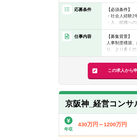
宅勤務）など、
応募条件
【必須条件】
・社会人経験2
・人、組織への
・組織の変革や
仕事内容
【募集背景】
【歓迎条件】
人事制度構築、
・簿記2級（応
り、より多くの
・組織人事コン
・人事部門のご
【仕事内容】
「経営の変化に
この求人から
※求める人物像
プで対応し、事
・経営において
上場する大企業
・組織変革に真
走支援していま
・自律的な成長
＜具体例＞
京阪神_経営コンサ
■組織・人材戦
■人事制度の構
導入支援
430万円～1200万円
■人事制度の運
年収
した社員の意識