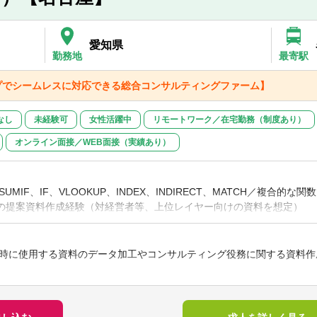
リジェンス、事業デューデリジェンス実行支援
統合支援
メント
愛知県
勤務地
最寄駅
の魅力】
プでシームレスに対応できる総合コンサルティングファーム】
ネル】全国の金融機関・税理士紹介や直接開拓、社内クライアントを中
売上1億の中小零細企業～売上数千億の上場企業まで
】高い倫理観を持ち、仲介も片側FA案件も対応
なし
未経験可
女性活躍中
リモートワーク／在宅勤務（制度あり）
上場企業案件、複雑なスキーム案件、海外案件など案件の種類も幅広く
オンライン面接／WEB面接（実績あり）
ング】事業会社のカーブアウト、ソーシングにも積極関与
20年来新卒を採用してきた経験や若手メンバーの積極採用を行ってきた
る社風のため、成長への支援体制や早期昇格も可能
成】東京本社や名古屋支店内の経営コンサルチームや事業承継チームと
（SUMIF、IF、VLOOKUP、INDEX、INDIRECT、MATCH／複合的
ムに所属しながら幅広い経験を積むことができる
intでの提案資料作成経験（対経営者等、上位レイヤー向けの資料を想定）
での勤務経験
ングファームでのコンサルタント経験
やリサーチファーム等でのデータ分析・リサーチ経験
時に使用する資料のデータ加工やコンサルティング役務に関する資料作
実務経験（会計監査・アドバイザリーなど領域は不問）
実務経験（カバレッジ・プロダクトなど領域は不問）
ョンの得意な方には、お客様との窓口を担っていただき、コンサルタン
経営企画部署・マーケティング部署での実務経験
あります。
えるコンサルタントのパートナーとしてご活躍いただけることを期待し