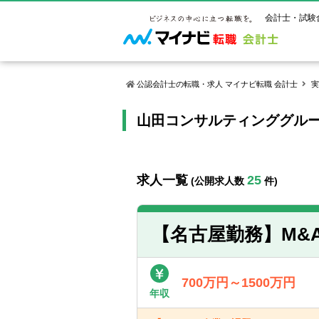
会計士・試験
公認会計士の転職・求人 マイナビ転職 会計士
実
山田コンサルティンググル
マイナビ転
ご状況別
会計士試
保有資格
ご利用ガイ
年齢別転職
受験資格・
公認会計士
よくあるご
はじめての
試験科目一
公認会計士
求人一覧
25
(公開求人数
件)
サービス紹介
転職お役立ち情報
業界情報
ご利用の流
2回目以降
試験合格後
USCPA（
求人情報
【名古屋勤務】M&
700万円～1500万円
年収