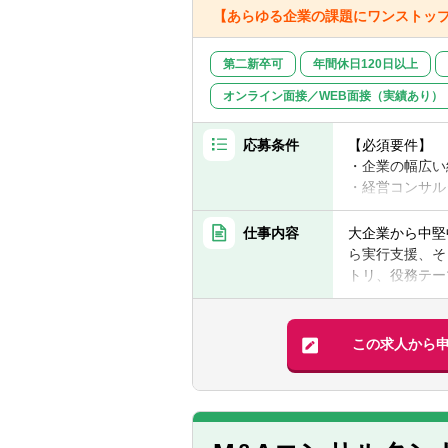
■人事PMI：
【あらゆる企業の課題にワンストッ
員コミュニケー
■人材開発・育
第二新卒可
年間休日120日以上
員へのリーダー
■MVV（ミッ
オンライン面接／WEB面接（実績あり）
■業務改善：業
■組織風土診断
応募条件
【必須要件】
■労務環境整備
・企業の幅広い
・経営コンサル
＜京阪神事業本
人員数：約130
【歓迎要件】
仕事内容
大企業から中堅
女性比率：約35
・経営企画や事
ら実行支援、そ
中途社員比率：
・簿記2級以上
トリ、役務テー
方
・京阪神事業本
■携わるプロジ
数）
・成長ビジョン
この求人から
■中途入社者（
・事業戦略、新
・配属は大阪支
・入社1年目（
・中期経営計画
さい。
従事しながら基
・DX戦略の策
・入社2-3年
・組織や組織機
・支店の中でも
力（横軸）と専
・海外進出支援