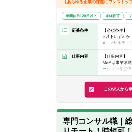
【あらゆる企業の課題にワンストッ
年間休日120日以上
未経験可
フ
応募条件
【必須条件】
※以下いずれか
■コンサルティ
■メガバンク、
■上場会社の経
仕事内容
【仕事内容】
■M&A仲介会
M&Aは事業承
ーションを提供
【歓迎条件】
クライアントの
■経験不問で会
者・オーナーの
■コーポレート
グループ内外の
この求人から
【具体的な仕事
■事業承継ソリ
■案件ソーシン
■マッチング業
専門コンサル職｜
■M&Aエグゼ
リモート！時短可
■取引時におけ