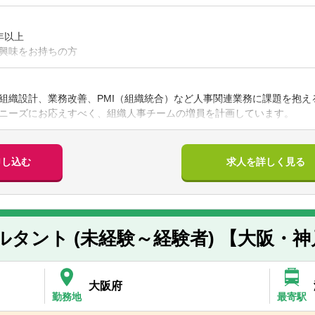
柔軟な働き方と多様なキャリア形成を実現しています。
年以上
興味をお持ちの方
人事課題に関わりたい方
組織設計、業務改善、PMI（組織統合）など人事関連業務に課題を抱え
募段階では不要ですが、入社後に全コンサルタントが取得するためです
ニーズにお応えすべく、組織人事チームの増員を計画しています。
サルティングのご経験（HRD/人事制度/労務など）
経験
向けて、どのように組織を変革していくのか」という観点で、組織人材
申し込む
求人を詳しく見る
業戦略推進支援を担うポジションです。
「ヒト」は重要、と心から感じている
・中堅企業、非上場の中堅・中小企業まで幅広い規模のクライアントに
正面からチャレンジしてみたい
す。
意欲、経営コンサルという視座、幅広いテーマへの関心
ルタント (未経験～経験者) 【大阪・
略構築：グループ人材戦略策定や組織機能設計・組織再編支援など
築・改革：会社のビジョン・戦略に合わせた人事制度（等級・評価・報
大阪府
用・定着支援（風土改革支援）：導入した制度が定着・浸透するまでの
勤務地
最寄駅
改革・風土変革など