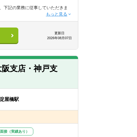
一定の距離がある方は、研修期間の交
、下記の業務に従事していただきま
ンバー同士で教え合う風土があり、キ
更新日
2026年08月07日
能です）
大阪支店・神戸支
当数の経験を積める環境があります。
および超富裕層、上場企業創業家のクラ
淀屋橋駅
携わることが可能です。また、事業承
ては数多くの成長機会がある環境で
B面接（実績あり）
差出勤・フレックス・テレワーク（在