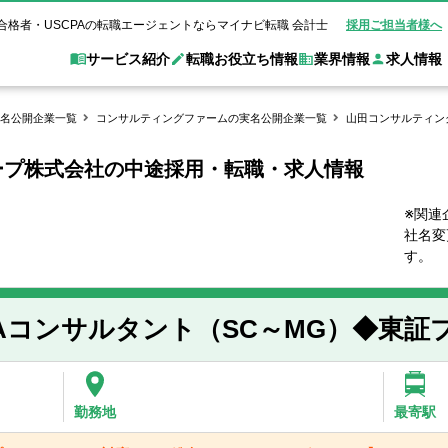
合格者・USCPAの転職エージェントならマイナビ転職 会計士
採用ご担当者様へ
サービス紹介
転職お役立ち情報
業界情報
求人情報
名公開企業一覧
コンサルティングファームの実名公開企業一覧
山田コンサルティン
ープ株式会社の中途採用・転職・求人情報
職 会計士とは？
Web面談サービス
非公
転職ガイド
験情報
別求人情報
業界別求人情報
業界トピックス
転職活動お役立
ド
個別転職相談会・セミナー
アク
ポイント
申し込み手順
女性会計士の転職
監査法人
業界情報の記事一覧
転職お役立ち情報
金融機関
※関連
社名変
質問
キャリアアドバイザーのご紹介
転職の方へ
覧
試験合格
USCPAの転職
会計士が活躍できる転職先
会計士・試験合格
す。
会計事務所・税理士法人
事業会社
れ
転職成功事例
の転職の方へ
の流れ
米国公認会計士）
未経験分野への転職
監査法人
WEB面接完全ガ
Aコンサルタント（SC～MG）◆東証
コンサルティングファー
ム
勤務地
最寄駅