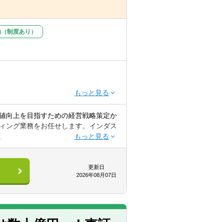
組織設計、就業規則関連の統合支援や社
サクセッションプランの構築や幹部社
勤（制度あり）
査の設計・実施・分析・提言など
値向上を目指すための経営戦略策定か
ィング業務をお任せします。インダス
企業診断士、MBAの資格をお持ちの
。
おります。（上記人数は4支店合計の人
更新日
2026年08月07日
ますので、希望勤務地を必ず記載くだ
、中堅中小企業の事業計画作成案件等に
案件に従事し、幅広い領域での課題発見