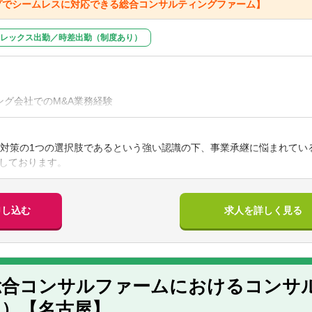
プでシームレスに対応できる総合コンサルティングファーム】
レックス出勤／時差出勤（制度あり）
ング会社でのM&A業務経験
地方銀行などの金融機関で何らかのM&A業務に携わった経験
営企画・経理・税務でM&Aプロジェクトに携わった経験
社でのご経験（成約実績1件以上）
継対策の1つの選択肢であるという強い認識の下、事業承継に悩まれてい
しております。
ニーズに応じて会社・事業のあるべき姿や将来の見通し等を検討しなが
計士、税理士資格をお持ちの方
パートナーとして思いや考えを理解しながら推進する「オーナー目線」
ファイナンスに関する知識、経験
プロフェッショナルと連携し、高度で複雑な大規模プロジェクトにも対
申し込む
求人を詳しく見る
内容】
ューションの提案（M&Aの事前検討支援、プランニング）
グ
務（候補リストアップ、定期営業、交渉）
総合コンサルファームにおけるコンサ
キューション（スキーム検討、交渉支援、各所連携、進捗管理）
！）【名古屋】
るプロジェクトマネジメント