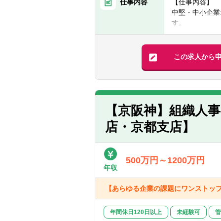
③実務経験は
仕事内容
【仕事内容】
※入社時はキャ
④M＆A仲介
中堅・中小企業
通費・宿泊費用
⑤税理士・会
す。
・入社後研修と
また、在宅・出
【具体的には】
ャッチアップし
・事業承継に関
・多種多様な業
この求人から
・企業価値評価
・組織再編に関
・Ｍ＆Ａに関す
・財務、税務デ
・税務申告業務
【京阪神】組織人
店・京都支店】
【求人の特徴・
■事業承継事業
■中堅中小企業
イアントまで幅
500万円～1200万円
年収
■税理士法人川
継コンサルティ
【あらゆる企業の課題にワンストッ
■業務として、
■フラットで手
す。
年間休日120日以上
未経験可
管
■ライフイベン