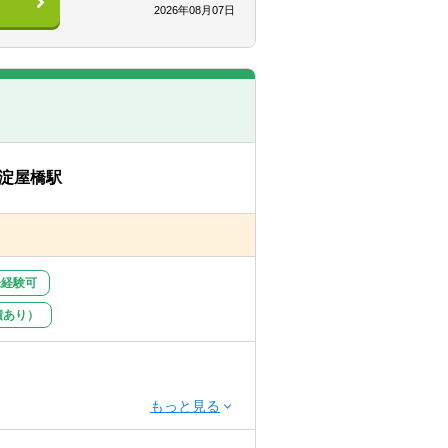
2026年08月07日
動的にアクションが取れる方
のに必要な情報収集
PowerPointなどを用いた加工業
淀屋橋駅
ファイリング）、等
未経験可
す。
コンサルタントのパートナーとなるポ
績あり）
ができる