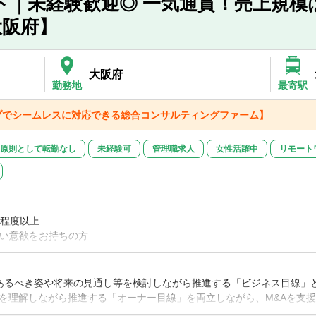
ト｜未経験歓迎◎ 一気通貫！売上規模
ム：総合コンサル職8名、専門コンサル職2名の10名体制（チーム長3
シニアコンサルタント）｜規模の大きい案件でもプロジェクトマネージ
ーディリジェンス、PMI支援・ファイナンス、資本政策の策定支援？
大阪府】
ネジメントスキルを向上
ティ経営の戦略支援や体制構築？
7割超で、中途入社でも馴染みやすい環境です。中途入社者の出身は、
目（マネージャー）｜新たなコンサルサービスの開発や専門性の高い高
やIPOにかかる管理体制構築支援？
全員が未経験から入社し活躍しています。
成長」にも貢献
コンサルティング（学校法人や官公庁向けコンサルティング）
大阪府
勤務地
最寄駅
プでシームレスに対応できる総合コンサルティングファーム】
、金融機関（銀行/証券会社等）と強固なリレーションを構築しており
います。その中で毎期、若干名ずつポテンシャルのコンサルタント増員
ます。
原則として転勤なし
未経験可
管理職求人
女性活躍中
リモート
豊富なメンバーが多数在籍していることから、入社後のフォロー体制や
指したい」、「コンサルタントとしてより成長したい」という意欲ある
魅力
年程度以上
の最前線で経営の隣に。」
強い意欲をお持ちの方
独立系ファームとしては国内で有数の規模であり、経営戦略策定から組織
外支援と幅広いコンサルティングメニューを扱うことができます。クラ
ことができ、各コンサルタントの個性と組織の知を結合することで、自
ど、金融機関での新規営業、法人営業経験
あるべき姿や将来の見通し等を検討しながら推進する「ビジネス目線」
見を持つメンバーと部署を跨ぎ横断的にチームを組みながらクライアン
る何かしらの経験（FAS、仲介ブティック、事業会社等）
を理解しながら推進する「オーナー目線」を両立しながら、M&Aを支