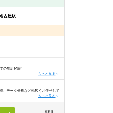
名古屋駅
心に年間近くの案件
、相当量の経験を積むことが可能
こと、また自ら学び、積極的に取り組
の連携やクロスアサイン等が可能なた
な関数での集計経験）
成、データ分析など幅広くお任せして
トと連携を取りながら案件を進めると
ております。
更新日