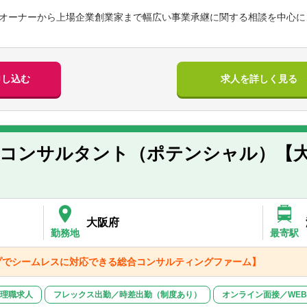
不問で税理士科目を1科目以上合格の方
ッチアップのため最低1週間は出社となります（応相談） 。名古屋まで
やアドバイザリーのご経験
オーナーから上場企業創業家まで幅広い事業承継に関する相談を中心に
は負担いたします。
計士資格をお持ちの方
して業務に直結する研修を実施。
社問わず日々の朝礼・夕礼でメンバー同士の顔合わせを行うことで、メ
やすい環境がある。
するストラクチャー構築及び実行支援業務
界、様々な経営課題のご支援ができる。
申し込む
求人を詳しく見る
業務
するストラクチャー構築及び実行支援業務
るストラクチャー構築及び実行支援業務
ューデリジェンス業務
（東京にある提携税理士法人と連携し、税務申告に関する実務経験が可
事コンサルタント（ポテンシャル）【
魅力】
部だけで全国で年間500件超の事業承継に関する相談を受けるため、相
オーナーの案件が7割を占めますが、純資産数千億超規模の未上場企業
広く対応しています。
大阪府
田事務所にて、法人税申告、相続税申告、所得税申告などの税務業務に
勤務地
最寄駅
ング、事業承継型M＆A、税務申告の業務比率はご希望に応じます。
プでシームレスに対応できる総合コンサルティングファーム】
税務申告のみを希望されるという方の応募も大歓迎です。
を挙げる人に業務を任せる社風のため、主体的に挑戦し続ける方にとっ
理職求人
フレックス出勤／時差出勤（制度あり）
オンライン面接／WE
トに応じて、自ら職種・勤務地を選択できる勤務制度や、時短勤務・時