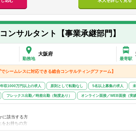
申し込む
求人を詳しく見る
】
ーや上長へ積極的に進捗報告などのコミュニケーションを取り、自ら能
内容】
て、目的を満たすために指示の周辺を創意工夫して業務を推進できる方
場調査・競合調査）：顧客が属する業界の現状と今後の展望を把握する
臨機応変に対応できる柔軟性のある方
int,Word)
い方
企業概要整理、財務分析、事業分析）
継コンサルタント【事業承継部門】
に抵抗が無い方
決算書、事業関連資料等を入手し顧客分析に必要なデータを作成（Excel、
物の正確性を担保するための検証をいとわない方
ェンス対応補助
大阪府
ら受領した基礎データの整理（Excel）
勤務地
最寄駅
支店
る業務（お客様との面談のweb同席/議事録作成・誤字脱字チェック、
署全体で33名（2025年2月時点）
はお客様先訪問（同行）での議事録作成もお任せします。
プでシームレスに対応できる総合コンサルティングファーム】
コンサルタントメンバーは9名程度
タント職について】
年収1000万円以上の求人
原則として転勤なし
5名以上募集の求人
ィンググループでは「専門コンサルタント」と言う職種名となっていま
ト」と名がつきますが、顧客折衝中心ではなく、内勤主体でフロントの
フレックス出勤／時差出勤（制度あり）
オンライン面接／WEB面接（実
進しており、家庭環境や状況に併せて時短勤務制度も導入しています。
かに該当する方
の魅力】
上をお持ちの方
ート可能かつ時短勤務も可能なため、
、会計事務所などでの実務経験をお持ちの方
でキャリアを途切れさせることなく専門性を深め、業務経験を積むこと