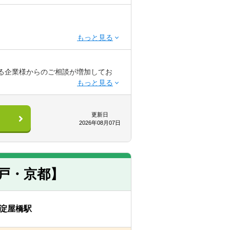
る企業様からのご相談が増加してお
）
戦略構築から風土改革までワンストッ
更新日
2026年08月07日
対して、施策立案から運用支援まで並
神戸・京都】
酬・育成制度）の構築・見直しおよび
淀屋橋駅
運用支援および人材マネジメントを通