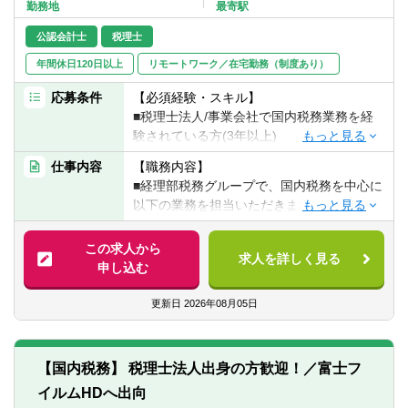
転職お役立ち情報
勤務地
最寄駅
公認会計士
税理士
ご利用ガイド
年間休日120日以上
リモートワーク／在宅勤務（制度あり）
非公開求人とは？
応募条件
【必須経験・スキル】
■税理士法人/事業会社で国内税務業務を経
サービス紹介
験されている方(3年以上)
転職お役立ち情報
仕事内容
【職務内容】
【歓迎経験・スキル】
■経理部税務グループで、国内税務を中心に
■税務関連の資格(税理士/公認会計士)
業界情報
以下の業務を担当いただきます。
※入社後、富士フイルムホールディングスへ
【求める人物像】
求人情報
出向となります。
この求人から
■税務の専門性をベースに、事業視点を持っ
求人を詳しく見る
申し込む
て課題解決に取り組める方
【具体的には】
■関係部門や外部アドバイザーを巻き込み、
■国内取引に係る税務論点の検討および対応
更新日
2026年08月05日
主体的にプロジェクトを推進できる方
方針の立案
■論点を整理し、当局・事業部門との建設的
■業務の効率化および税務ガバナンス強化の
な議論をリードできる方
推進
■既存の枠にとらわれず、新たな領域にも積
【国内税務】 税理士法人出身の方歓迎！／富士フ
■税務調査対応（当局対応および社内調整の
極的にチャレンジできる方
イルムHDへ出向
リード）