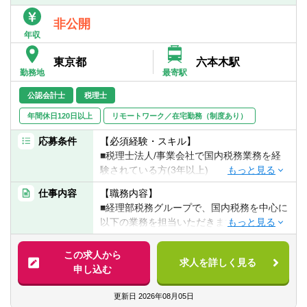
■グループ会社の税務課題に対する支援・ア
ドバイザリー
非公開
■税制改正への対応および新制度導入の推進
年収
■組織再編・M&Aにおける税務論点整理、ス
東京都
六本木駅
トラクチャー検討、PMI支援
勤務地
最寄駅
※特にM&A・事業再編など、経営戦略に直
結するプロジェクトへの関与機会が豊富で
公認会計士
税理士
す
年間休日120日以上
リモートワーク／在宅勤務（制度あり）
【仕事の魅力】
応募条件
【必須経験・スキル】
■富士フイルムグループの成長戦略（グロー
■税理士法人/事業会社で国内税務業務を経
バル投資・事業再編・M&A）を税務の側面
験されている方(3年以上)
から支えるポジションです。国内税務の専
門性を軸に、単なる申告業務にとどまら
仕事内容
【職務内容】
【歓迎経験・スキル】
ず、経営判断に直結する税務論点への対応
■経理部税務グループで、国内税務を中心に
■税務関連の資格(税理士/公認会計士)
や、グループ横断の課題解決に主体的に関
以下の業務を担当いただきます。
与できます。
※入社後、富士フイルムホールディングスへ
【求める人物像】
＜具体的には＞
出向となります。
この求人から
■税務の専門性をベースに、事業視点を持っ
求人を詳しく見る
■グローバル展開する多様な事業を背景に、
申し込む
て課題解決に取り組める方
国内税務の幅広く高度な論点に携われる
【具体的には】
■関係部門や外部アドバイザーを巻き込み、
■M&Aや組織再編など、経営判断に直結する
■国内取引に係る税務論点の検討および対応
更新日
2026年08月05日
主体的にプロジェクトを推進できる方