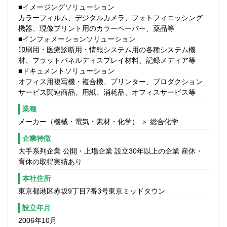
■イメージングソリューション
＜具体的には＞
カラーフィルム、デジタルカメラ、フォトフィニッシング
■グローバル展開する多様な事業を背景に、
機器、現像プリント用のカラーペーパー、薬品等
国内税務の幅広く高度な論点に携われる
■インフォメーションソリューション
■M&Aや組織再編など、経営判断に直結する
印刷用・医療診断用・情報システム用の各種システム機
テーマに深く関与できる
材、フラットパネルディスプレイ材料、記録メディア等
■税務の専門性に加え、事業理解・プロジェ
■ドキュメントソリューション
クト推進力を高いレベルで習得可能
オフィス用複写機・複合機、プリンター、プロダクション
■将来的には、税務に限らず管理会計・資
サービス関連商品、用紙、消耗品、オフィスサービス等
金・決算など幅広いキャリア展開ができる
業種
メーカー（機械・電気・素材・化学） ＞ 総合化学
企業特徴
大手系列企業 公開・上場企業 設立30年以上の企業 産休・
育休の取得実績あり
本社住所
東京都港区赤坂9丁目7番3号東京ミッドタウン
設立年月
2006年10月