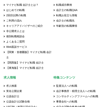
マイナビ転職 会計士とは？
転職成功事例
はじめての転職
会計士の転職Q&A
2回目以降の転職
転職お役立ち情報
ご利用の流れ
会計士の転職先
キャリアアドバイザーのご紹介
年齢別の転職事情
非公開求人とは
個別転職相談会
よくあるご質問
Web面談サービス
【関東・首都圏版】マイナビ転職 会計
士
【関西版】マイナビ転職 会計士
【東海版】マイナビ転職 会計士
求人情報
特集コンテンツ
求人検索
監査法人への転職
実名公開企業
会計事務所・税理士法人への転職
公認会計士
コンサルティングファームへの転職
公認会計士試験合格
事業会社への転職
USCPA（米国公認会計士）
会計士試験合格者の転職