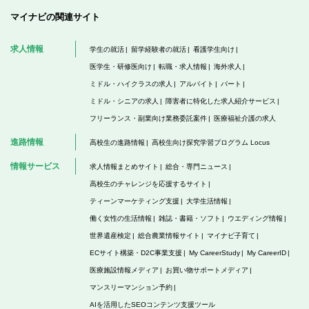
マイナビの関連サイト
求人情報
学生の就活
留学経験者の就活
看護学生向け
医学生・研修医向け
転職・求人情報
海外求人
ミドル・ハイクラスの求人
アルバイト
パート
ミドル・シニアの求人
障害者に特化した求人紹介サービス
フリーランス・副業向け業務委託案件
医療福祉介護の求人
進路情報
高校生の進路情報
高校生向け探究学習プログラム Locus
情報サービス
求人情報まとめサイト
総合・専門ニュース
高校生のチャレンジを応援するサイト
ティーンマーケティング支援
大学生活情報
働く女性の生活情報
雑誌・書籍・ソフト
ウエディング情報
世界遺産検定
総合農業情報サイト
マイナビ子育て
ECサイト構築・D2C事業支援
My CareerStudy
My CareerID
医療施設情報メディア
お買い物サポートメディア
マンスリーマンション予約
AIを活用したSEOコンテンツ支援ツール