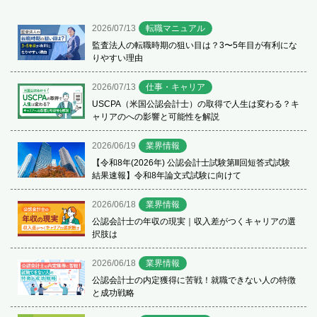
2026/07/13
転職マニュアル
監査法人の転職時期の狙い目は？3〜5年目が有利にな
りやすい理由
2026/07/13
仕事・キャリア
USCPA（米国公認会計士）の取得で人生は変わる？キ
ャリアのへの影響と可能性を解説
2026/06/19
業界情報
【令和8年(2026年) 公認会計士試験第Ⅱ回短答式試験
結果速報】令和8年論文式試験に向けて
2026/06/18
業界情報
公認会計士の年収の現実｜収入差がつくキャリアの選
択肢は
2026/06/18
業界情報
公認会計士の内定獲得に苦戦！就職できない人の特徴
と成功戦略