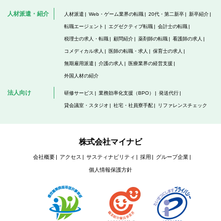
人材派遣・紹介
人材派遣
Web・ゲーム業界の転職
20代・第二新卒
新卒紹介
転職エージェント
エグゼクティブ転職
会計士の転職
税理士の求人・転職
顧問紹介
薬剤師の転職
看護師の求人
コメディカル求人
医師の転職・求人
保育士の求人
無期雇用派遣
介護の求人
医療業界の経営支援
外国人材の紹介
法人向け
研修サービス
業務効率化支援（BPO）
発送代行
貸会議室・スタジオ
社宅・社員寮手配
リファレンスチェック
株式会社マイナビ
会社概要
アクセス
サスティナビリティ
採用
グループ企業
個人情報保護方針