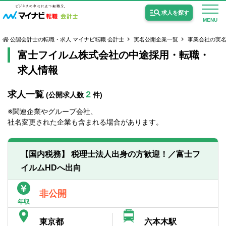
求人を探す
MENU
公認会計士の転職・求人 マイナビ転職 会計士
実名公開企業一覧
事業会社の実
富士フイルム株式会社の中途採用・転職・
求人情報
求人一覧
2
(公開求人数
件)
公認会計士の求人
※関連企業やグループ会社、
監査法人の求人
社名変更された企業も含まれる場合があります。
公認会計士試験合格向けの求人
【国内税務】 税理士法人出身の方歓迎！／富士フ
USCPA（米国公認会計士）の求人
イルムHDへ出向
女性会計士の転職
非公開
年収
個別転職相談会・セミナー
東京都
六本木駅