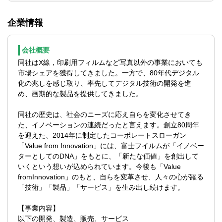
テーマに深く関与できる
方針の立案
■論点を整理し、当局・事業部門との建設的
■税務の専門性に加え、事業理解・プロジェ
■業務の効率化および税務ガバナンス強化の
な議論をリードできる方
クト推進力を高いレベルで習得可能
企業情報
推進
■既存の枠にとらわれず、新たな領域にも積
■将来的には、税務に限らず管理会計・資
■税務調査対応（当局対応および社内調整の
極的にチャレンジできる方
金・決算など幅広いキャリア展開ができる
リード）
会社概要
■グループ会社の税務課題に対する支援・ア
同社はX線，印刷用フィルムなど写真以外の事業においても
ドバイザリー
市場シェアを獲得してきました。一方で、80年代デジタル
■税制改正への対応および新制度導入の推進
化の兆しを感じ取り、率先してデジタル技術の開発を進
■組織再編・M&Aにおける税務論点整理、ス
め、画期的な製品を提供してきました。
トラクチャー検討、PMI支援
※特にM&A・事業再編など、経営戦略に直
同社の歴史は、社会のニーズに応え自らを変化させてき
結するプロジェクトへの関与機会が豊富で
た、イノベーションの連続だったと言えます。創立80周年
す
を迎えた、2014年に制定したコーポレートスローガン
「Value from Innovation」には、富士フイルムが「イノベー
【仕事の魅力】
ターとしてのDNA」をもとに、「新たな価値」を創出して
■富士フイルムグループの成長戦略（グロー
いくという想いが込められています。今後も「Value
バル投資・事業再編・M&A）を税務の側面
fromInnovation」のもと、自らを変革させ、人々の心が躍る
から支えるポジションです。国内税務の専
「技術」「製品」「サービス」を生み出し続けます。
門性を軸に、単なる申告業務にとどまら
ず、経営判断に直結する税務論点への対応
【事業内容】
や、グループ横断の課題解決に主体的に関
以下の開発、製造、販売、サービス
与できます。