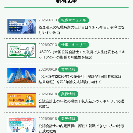
新着記事
2026/07/13
転職マニュアル
監査法人の転職時期の狙い目は？3〜5年目が有利にな
りやすい理由
2026/07/13
仕事・キャリア
USCPA（米国公認会計士）の取得で人生は変わる？キ
ャリアのへの影響と可能性を解説
2026/06/19
業界情報
【令和8年(2026年) 公認会計士試験第Ⅱ回短答式試験
結果速報】令和8年論文式試験に向けて
2026/06/18
業界情報
公認会計士の年収の現実｜収入差がつくキャリアの選
択肢は
2026/06/18
業界情報
公認会計士の内定獲得に苦戦！就職できない人の特徴
と成功戦略