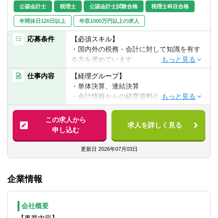
転職お役立ち情報
公認会計士
税理士
公認会計士試験合格
税理士科目合格
年間休日120日以上
年収1000万円以上の求人
ご利用ガイド
応募条件
【必須スキル】
非公開求人とは？
・国内外の税務・会計に対して知識を有す
る方を求めています。
サービス紹介
・メールベースで英語でのコミュニケーシ
仕事内容
【経理グループ】
ョンが取れる方
・単体決算、連結決算
転職お役立ち情報
・会計情報からの経営資料作成、情報発信
【必須経験】どちらかのご経験（3年以上）
業界情報
・国内外グループ会社経理支援
のある方
・各種税務申告、国際税務対応
この求人から
・上場企業で税務申告や開示・管理会計な
求人を詳しく見る
求人情報
・決算短信・有価証券報告書・会社法計算
申し込む
どの経理実務経験
書類等開示関連
・大手税理士法人や大手監査法人にて、上
更新日
2026年07月03日
場企業（製造業）の税務や監査経験
経理のもつデータやそれにまつわるいろい
ろな情報を駆使して正確で客観的、役立つ
企業情報
情報発信をおこない、改善、進化を進めま
す。また、海外現地法人で働きたい方にも
そのチャンスは大いにあります。
会社概要