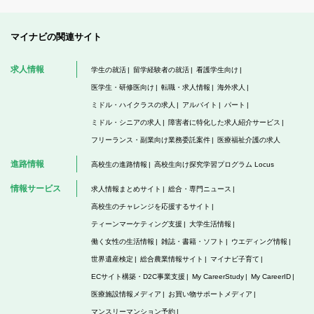
マイナビの関連サイト
求人情報
学生の就活
留学経験者の就活
看護学生向け
医学生・研修医向け
転職・求人情報
海外求人
ミドル・ハイクラスの求人
アルバイト
パート
ミドル・シニアの求人
障害者に特化した求人紹介サービス
フリーランス・副業向け業務委託案件
医療福祉介護の求人
進路情報
高校生の進路情報
高校生向け探究学習プログラム Locus
情報サービス
求人情報まとめサイト
総合・専門ニュース
高校生のチャレンジを応援するサイト
ティーンマーケティング支援
大学生活情報
働く女性の生活情報
雑誌・書籍・ソフト
ウエディング情報
世界遺産検定
総合農業情報サイト
マイナビ子育て
ECサイト構築・D2C事業支援
My CareerStudy
My CareerID
医療施設情報メディア
お買い物サポートメディア
マンスリーマンション予約