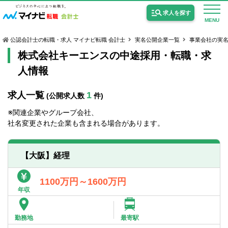
求人を探す
MENU
公認会計士の転職・求人 マイナビ転職 会計士
実名公開企業一覧
事業会社の実
株式会社キーエンスの中途採用・転職・求
人情報
求人一覧
1
(公開求人数
件)
公認会計士の求人
※関連企業やグループ会社、
監査法人の求人
社名変更された企業も含まれる場合があります。
公認会計士試験合格向けの求人
【大阪】経理
USCPA（米国公認会計士）の求人
1100万円～1600万円
年収
女性会計士の転職
個別転職相談会・セミナー
勤務地
最寄駅