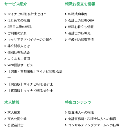
サービス紹介
転職お役立ち情報
マイナビ転職 会計士とは？
転職成功事例
はじめての転職
会計士の転職Q&A
2回目以降の転職
転職お役立ち情報
ご利用の流れ
会計士の転職先
キャリアアドバイザーのご紹介
年齢別の転職事情
非公開求人とは
個別転職相談会
よくあるご質問
Web面談サービス
【関東・首都圏版】マイナビ転職 会計
士
【関西版】マイナビ転職 会計士
【東海版】マイナビ転職 会計士
求人情報
特集コンテンツ
求人検索
監査法人への転職
実名公開企業
会計事務所・税理士法人への転職
公認会計士
コンサルティングファームへの転職