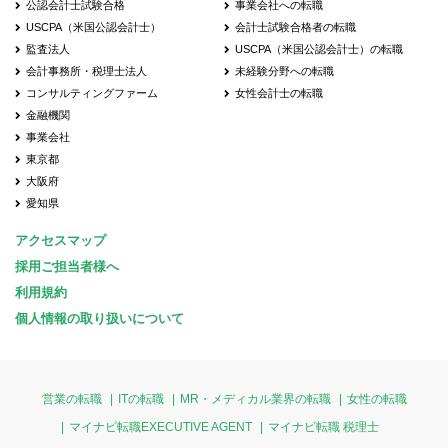
公認会計士試験合格
事業会社への転職
USCPA（米国公認会計士）
会計士試験合格者の転職
監査法人
USCPA（米国公認会計士）の転職
会計事務所・税理士法人
未経験分野への転職
コンサルティングファーム
女性会計士の転職
金融機関
事業会社
東京都
大阪府
愛知県
アクセスマップ
採用ご担当者様へ
利用規約
個人情報の取り扱いについて
営業の転職
ITの転職
MR・メディカル業界の転職
女性の転職
マイナビ転職EXECUTIVE AGENT
マイナビ転職 税理士