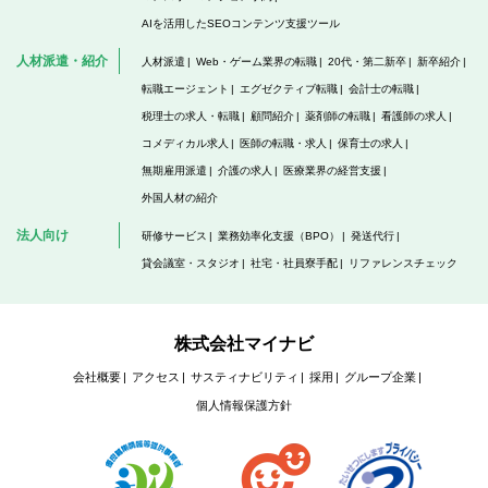
AIを活用したSEOコンテンツ支援ツール
人材派遣・紹介
人材派遣
Web・ゲーム業界の転職
20代・第二新卒
新卒紹介
転職エージェント
エグゼクティブ転職
会計士の転職
税理士の求人・転職
顧問紹介
薬剤師の転職
看護師の求人
コメディカル求人
医師の転職・求人
保育士の求人
無期雇用派遣
介護の求人
医療業界の経営支援
外国人材の紹介
法人向け
研修サービス
業務効率化支援（BPO）
発送代行
貸会議室・スタジオ
社宅・社員寮手配
リファレンスチェック
株式会社マイナビ
会社概要
アクセス
サスティナビリティ
採用
グループ企業
個人情報保護方針