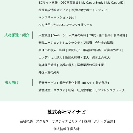
ECサイト構築・D2C事業支援
My CareerStudy
My CareerID
医療施設情報メディア
お買い物サポートメディア
マンスリーマンション予約
AIを活用したSEOコンテンツ支援ツール
人材派遣・紹介
人材派遣
Web・ゲーム業界の転職
20代・第二新卒
新卒紹介
転職エージェント
エグゼクティブ転職
会計士の転職
税理士の求人・転職
顧問紹介
薬剤師の転職
看護師の求人
コメディカル求人
医師の転職・求人
保育士の求人
無期雇用派遣
介護の求人
医療業界の経営支援
外国人材の紹介
法人向け
研修サービス
業務効率化支援（BPO）
発送代行
貸会議室・スタジオ
社宅・社員寮手配
リファレンスチェック
株式会社マイナビ
会社概要
アクセス
サスティナビリティ
採用
グループ企業
個人情報保護方針