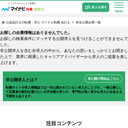
求人を探す
MENU
公認会計士の転職・求人 マイナビ転職 会計士
実名公開企業一覧
お探しの企業情報はありませんでした。
お探しの検索条件にマッチする公開求人を見つけることができませんで
した。
非公開求人を含む全求人の中から、あなたの思いをしっかりとお聞きし
公認会計士の求人
た上で、業界に精通したキャリアアドバイザーから求人のご提案を差し
上げます。
監査法人の求人
公認会計士試験合格向けの求人
非公開の理由はこちら
非公開求人とは？
転職サイトや求人情報誌では一切公開されていない求人のことです。一般公募にし
USCPA（米国公認会計士）の求人
て応募者の殺到を避けたい大手企業の求人や、専門性が高く希少な求人に出会える
可能性もあります。
女性会計士の転職
個別転職相談会・セミナー
注目コンテンツ