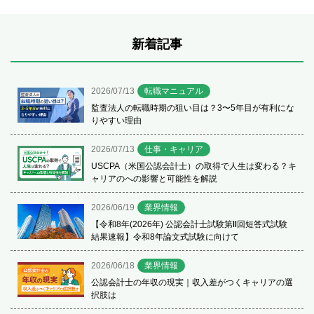
新着記事
2026/07/13
転職マニュアル
監査法人の転職時期の狙い目は？3〜5年目が有利にな
りやすい理由
2026/07/13
仕事・キャリア
USCPA（米国公認会計士）の取得で人生は変わる？キ
ャリアのへの影響と可能性を解説
2026/06/19
業界情報
【令和8年(2026年) 公認会計士試験第Ⅱ回短答式試験
結果速報】令和8年論文式試験に向けて
2026/06/18
業界情報
公認会計士の年収の現実｜収入差がつくキャリアの選
択肢は