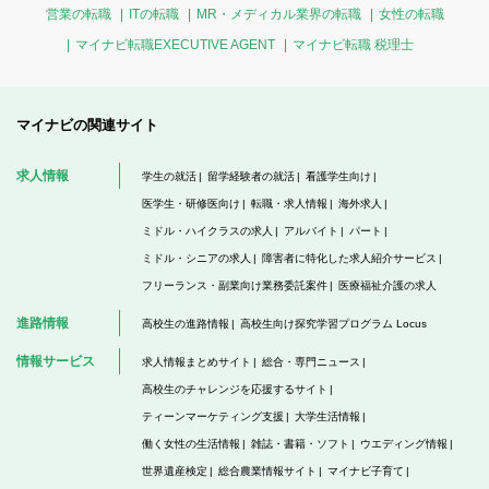
営業の転職
ITの転職
MR・メディカル業界の転職
女性の転職
マイナビ転職EXECUTIVE AGENT
マイナビ転職 税理士
マイナビの関連サイト
求人情報
学生の就活
留学経験者の就活
看護学生向け
医学生・研修医向け
転職・求人情報
海外求人
ミドル・ハイクラスの求人
アルバイト
パート
ミドル・シニアの求人
障害者に特化した求人紹介サービス
フリーランス・副業向け業務委託案件
医療福祉介護の求人
進路情報
高校生の進路情報
高校生向け探究学習プログラム Locus
情報サービス
求人情報まとめサイト
総合・専門ニュース
高校生のチャレンジを応援するサイト
ティーンマーケティング支援
大学生活情報
働く女性の生活情報
雑誌・書籍・ソフト
ウエディング情報
世界遺産検定
総合農業情報サイト
マイナビ子育て