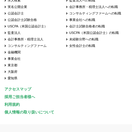
求人検索
監査法人への転職
実名公開企業
会計事務所・税理士法人への転職
公認会計士
コンサルティングファームへの転職
公認会計士試験合格
事業会社への転職
USCPA（米国公認会計士）
会計士試験合格者の転職
監査法人
USCPA（米国公認会計士）の転職
会計事務所・税理士法人
未経験分野への転職
コンサルティングファーム
女性会計士の転職
金融機関
事業会社
東京都
大阪府
愛知県
アクセスマップ
採用ご担当者様へ
利用規約
個人情報の取り扱いについて