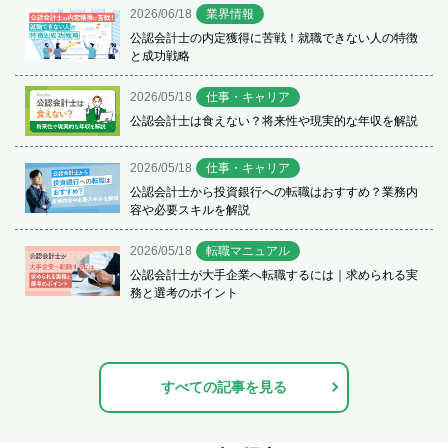
2026/06/18
業界情報
公認会計士の内定獲得に苦戦！就職できない人の特徴
と成功戦略
2026/05/18
仕事・キャリア
公認会計士は食えない？将来性や現実的な年収を解説
2026/05/18
仕事・キャリア
公認会計士から投資銀行への転職はおすすめ？業務内
容や必要スキルを解説
2026/05/18
転職マニュアル
公認会計士が大手企業へ転職するには｜求められる実
務と選考のポイント
すべての記事を見る