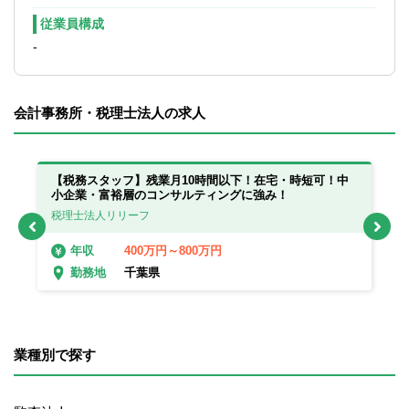
■顧問先・スタッフの拡充と共に、北海道の
中小企業支援に貢献
従業員構成
■組織の中核を担う人材の育成
-
■クラウド化・DX推進を通じた経理の進化
■従業員が長く安心して働ける環境づくり
会計事務所・税理士法人の求人
【在宅勤務制度】
制度あり、相談可
【使用ソフト】
っ
【税務スタッフ】残業月10時間以下！在宅・時短可！中
【
小企業・富裕層のコンサルティングに強み！
freee・マネーフォワード
在
税理士法人リリーフ
税
400万円～800万円
年収
千葉県
勤務地
業種別で探す