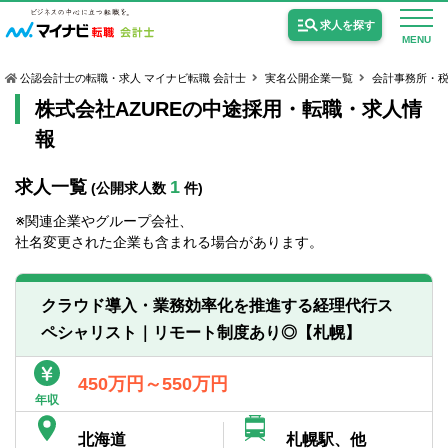
求人を探す
MENU
公認会計士の転職・求人 マイナビ転職 会計士
実名公開企業一覧
会計事務所・
株式会社AZUREの中途採用・転職・求人情
報
求人一覧
1
(公開求人数
件)
公認会計士の求人
※関連企業やグループ会社、
監査法人の求人
社名変更された企業も含まれる場合があります。
公認会計士試験合格向けの求人
クラウド導入・業務効率化を推進する経理代行ス
USCPA（米国公認会計士）の求人
ペシャリスト｜リモート制度あり◎【札幌】
女性会計士の転職
450万円～550万円
年収
個別転職相談会・セミナー
北海道
札幌駅、他