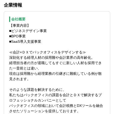
■プロジェクトマネジメントや業務改善の経
企業情報
務です。
験
■コミュニケーションを通じて課題を引き出
【主な業務内容】
し、提案につなげられる方
会社概要
■記帳代行、請求書発行、納税・振込等の経
【事業内容】
理業務全般
【求める人物像】
■ビジネスデザイン事業
■クラウド会計（freee・マネーフォワード
■DX・業務効率化・仕組み化に興味がある
■BPO事業
等）導入支援・設定支援
方
■SaaS導入支援事業
■顧客業務のフロー整理、効率化・仕組み化
■チームで協調しながら成果を出せる方
の提案および運用構築
■構造的に物事を整理し、改善策を実行に移
≪会計×ＤＸでバックオフィスをデザインする≫
■内部処理者への業務引継ぎ・マニュアル整
せる方
深刻化する経理人材の採用難や会計業界の高年齢化。
備
■新しいツールや考え方を柔軟に吸収できる
経理担当者の方が退職してもすぐに新しい人材を採用でき
■経理チームの統括、ルール遵守状況の管理
方
た一昔前とは違い、
■顧客とのコミュニケーションによる課題抽
■顧客との対話を通じて価値を生み出すこと
現在は採用難から経理業務の引継ぎに難航している例が散
出・改善提案
にやりがいを感じる方
見されます。
【使用ソフト】
【求める新メンバー像】
そのような課題を解決するために、
freee・マネーフォワード
■経理・会計の専門性を活かし、効率化・仕
私たちはバックオフィスの課題を会計とＤＸで解決するプ
組み化に挑戦したい方
ロフェッショナルカンパニーとして
【お客様について】
■クラウドツール導入支援・業務改善に関心
バックオフィスの領域において会計税務とDXツールを融合
■長年お付き合いのある顧客が多く、紹介に
のある方
させたソリューションを提供しております。
よる新規取引が中心
■将来的にマネジメントや中核人材を目指す