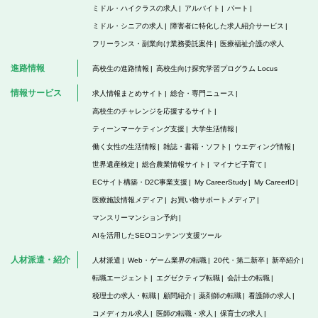
ミドル・ハイクラスの求人
アルバイト
パート
ミドル・シニアの求人
障害者に特化した求人紹介サービス
フリーランス・副業向け業務委託案件
医療福祉介護の求人
進路情報
高校生の進路情報
高校生向け探究学習プログラム Locus
情報サービス
求人情報まとめサイト
総合・専門ニュース
高校生のチャレンジを応援するサイト
ティーンマーケティング支援
大学生活情報
働く女性の生活情報
雑誌・書籍・ソフト
ウエディング情報
世界遺産検定
総合農業情報サイト
マイナビ子育て
ECサイト構築・D2C事業支援
My CareerStudy
My CareerID
医療施設情報メディア
お買い物サポートメディア
マンスリーマンション予約
AIを活用したSEOコンテンツ支援ツール
人材派遣・紹介
人材派遣
Web・ゲーム業界の転職
20代・第二新卒
新卒紹介
転職エージェント
エグゼクティブ転職
会計士の転職
税理士の求人・転職
顧問紹介
薬剤師の転職
看護師の求人
コメディカル求人
医師の転職・求人
保育士の求人