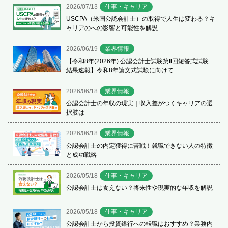
2026/07/13
仕事・キャリア
USCPA（米国公認会計士）の取得で人生は変わる？キ
ャリアのへの影響と可能性を解説
2026/06/19
業界情報
【令和8年(2026年) 公認会計士試験第Ⅱ回短答式試験
結果速報】令和8年論文式試験に向けて
2026/06/18
業界情報
公認会計士の年収の現実｜収入差がつくキャリアの選
択肢は
2026/06/18
業界情報
公認会計士の内定獲得に苦戦！就職できない人の特徴
と成功戦略
2026/05/18
仕事・キャリア
公認会計士は食えない？将来性や現実的な年収を解説
2026/05/18
仕事・キャリア
公認会計士から投資銀行への転職はおすすめ？業務内