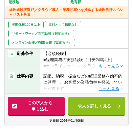
転職お役立ち情報
勤務地
最寄駅
経理経験者歓迎／クラウド導入・業務効率化を推進する経理代行スペシ
ャリスト募集
ご利用ガイド
年間休日120日以上
原則として転勤なし
非公開求人とは？
リモートワーク／在宅勤務（制度あり）
サービス紹介
オンライン面接／WEB面接（実績あり）
転職お役立ち情報
応募条件
【必須経験】
■経理業務の実務経験（目安2年以上）
業界情報
■オンラインツール・クラウド会計ソフトの
利用経験
仕事内容
記帳、納税、振込などの経理業務を効率的
求人情報
に処理し、お客様の業務負担を軽減してい
【歓迎スキル・経験】
ただきます。
■クラウド会計・クラウドツール導入支援の
同社では、単なる経理代行ではなく、クラ
実務経験
ウド会計ツールの導入支援や業務フローの
この求人から
■顧客と直接やり取りし、導入・改善提案を
求人を詳しく見る
仕組み化を通じて、クライアントのバック
申し込む
行った経験
オフィスの最適化を行っています。
■業務フローの整理・仕組み化が得意な方
オンラインで経理サービスを提供しなが
更新日
2026年01月06日
■チームや部門の統括、内部統制やルール運
ら、顧客の業務全体を理解・整理し、内部
用管理の経験
担当者が自走できる体制を構築していく業