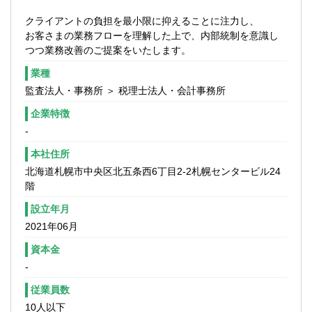
■上場企業・グループ会社・医療法人など大
方
クライアントの負担を最小限に抑えることに注力し、
規模法人が多数
■顧客と共に課題を解決する“パートナー志
お客さまの業務フローを理解した上で、内部統制を意識し
向”の方
つつ業務改善のご提案をいたします。
【職場環境】
■年齢層は落ち着いており穏やかな雰囲気
業種
■幅広い業務を経験しながらスキルアップが
監査法人・事務所 ＞ 税理士法人・会計事務所
可能
■駅近・綺麗なオフィス・快適な就業環境
企業特徴
-
【スタッフの特徴・社風】
本社住所
同社が最も大切にしているのは「コミュニ
ケーション」です。
北海道札幌市中央区北五条西6丁目2-2札幌センタービル24
真の課題解決には、知識や経験だけでな
階
く、クライアントの想いや悩みを引き出す
設立年月
力が不可欠です。
2021年06月
社内でも風通しが良く、相談しやすい雰囲
気が根付いています。
資本金
資格取得後も長く働く社員が多く、安定し
-
た職場環境を維持しています。
従業員数
【今後のビジョン】
10人以下