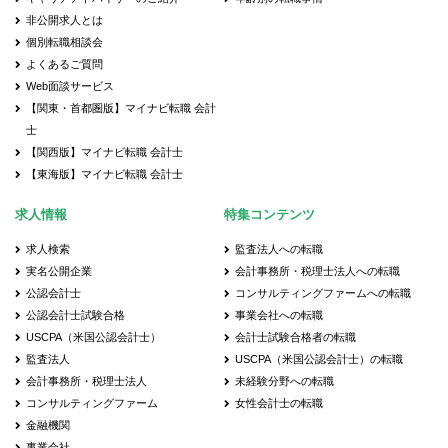
非公開求人とは
個別転職相談会
よくあるご質問
Web面談サービス
【関東・首都圏版】マイナビ転職 会計
士
【関西版】マイナビ転職 会計士
【東海版】マイナビ転職 会計士
求人情報
特集コンテンツ
求人検索
監査法人への転職
実名公開企業
会計事務所・税理士法人への転職
公認会計士
コンサルティングファームへの転職
公認会計士試験合格
事業会社への転職
USCPA（米国公認会計士）
会計士試験合格者の転職
監査法人
USCPA（米国公認会計士）の転職
会計事務所・税理士法人
未経験分野への転職
コンサルティングファーム
女性会計士の転職
金融機関
事業会社