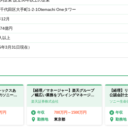
列企業 設立30年以上の企業
代田区大手町1-2-1Otemachi Oneタワー
年12月
174億円
1人以上
25年3月31日現在）
レックスあ
【経理／マネージャー】楽天グループ
【経理】リ
のソニーフ
／幅広い業務をプレイングマネージャ
公認会計士
ーとして担当
楽天証券株式会社
ソニー生命
0万円
700万円～1500万円
年収
年収
東京都
勤務地
勤務地