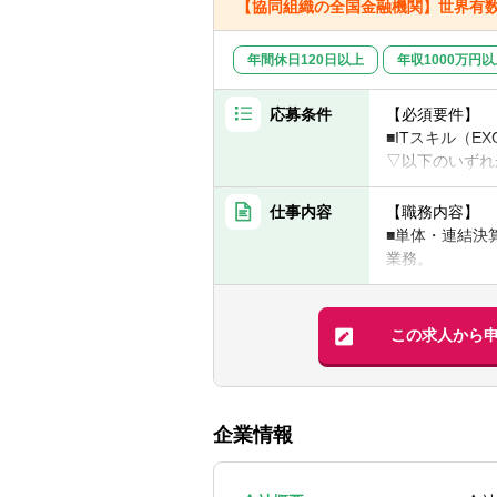
【協同組織の全国金融機関】世界有
年間休日120日以上
年収1000万円
応募条件
【必須要件】
■ITスキル（E
▽以下のいずれ
■金融機関での
会計・税務論点
仕事内容
【職務内容】
■監査法人もし
■単体・連結決
業務。
【歓迎要件】
■新規投資案件
■英語力があれ
■会計・税務に
■国際会計基準
この求人から
■証券化商品や
【キャリアパス
■公認会計士、
当初は企画管理
にローテーショ
【求める人物像
企業情報
■当事者意識を
【魅力・やりが
■厳しい環境・
■国内有数の機
■決算業務全般
■会計・税務総