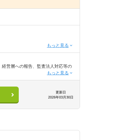
営層への報告、当局や監査法人対応、
、経営層への報告、監査法人対応等の
更新日
2026年03月30日
相談）。 その後は、関連部署を中心
る人
ョンへ導くことができる人
専門知見や経験の向上。
できる人