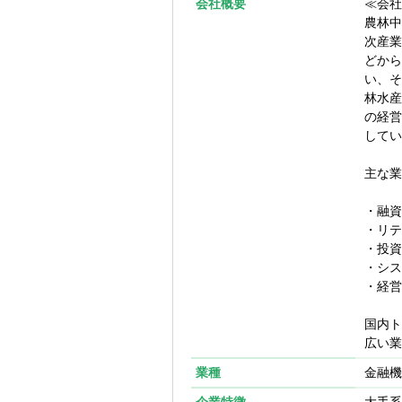
会社概要
≪会社
農林中
【配属予定部署
次産業
企画管理部
どから
い、そ
【働き方】
林水産
在宅勤務可能
の経営
してい
主な業
・融資
・リ
・投資
・シス
・経営
国内ト
広い業
業種
金融機