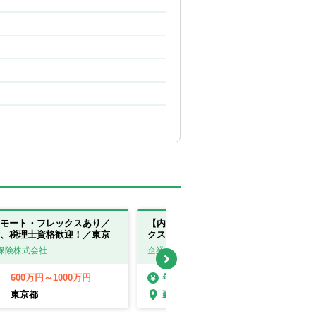
モート・フレックスあり／
【内部監査管理課】リモート・フレッ
、税理士資格歓迎！／東京
クスあり★福利厚生充実/安定経営のソ
ニーフィナンシャルグループ
保険株式会社
企業名非公開
600万円～1000万円
500万円～900万円
年収
東京都
東京都
勤務地