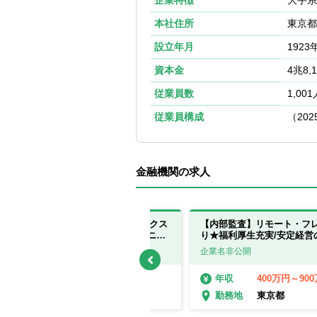
企業特徴
大手系
本社住所
東京都千
設立年月
1923
資本金
4兆8,
従業員数
1,00
従業員構成
（20
金融機関の求人
【内部監査1課】リモート・フレックス
【内部監査】リモート・フ
あり★福利厚生充実/安定経営のソニー
り★福利厚生充実/安定経営
フィナンシャルグループ
ィナンシャルグループ
企業名非公開
企業名非公開
400万円～800万円
400万円～90
年収
年収
東京都
東京都
勤務地
勤務地