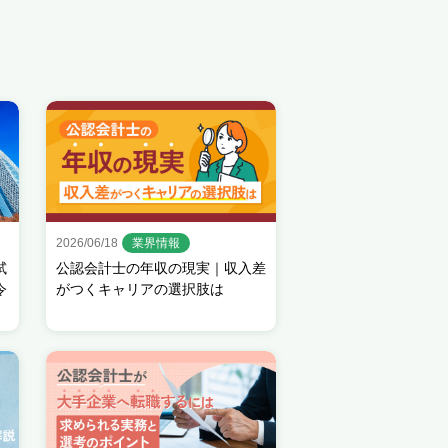
2026/06/18
業界情報
試
公認会計士の年収の現実｜収入差
令
がつくキャリアの選択肢は