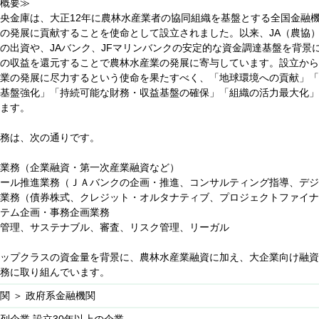
概要≫
央金庫は、大正12年に農林水産業者の協同組織を基盤とする全国金融
】
の発展に貢献することを使命として設立されました。以来、JA（農協）、J
の出資や、JAバンク、JFマリンバンクの安定的な資金調達基盤を背景
の収益を還元することで農林水産業の発展に寄与しています。設立から
業の発展に尽力するという使命を果たすべく、「地球環境への貢献」「
基盤強化」「持続可能な財務・収益基盤の確保」「組織の活力最大化」
ます。
務は、次の通りです。
業務（企業融資・第一次産業融資など）
テール推進業務（ＪＡバンクの企画・推進、コンサルティング指導、デジ
業務（債券株式、クレジット・オルタナティブ、プロジェクトファイナ
テム企画・事務企画業務
管理、サステナブル、審査、リスク管理、リーガル
ップクラスの資金量を背景に、農林水産業融資に加え、大企業向け融資
務に取り組んでいます。
関 ＞ 政府系金融機関