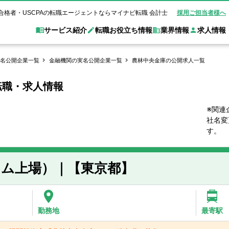
合格者・USCPAの転職エージェントならマイナビ転職 会計士
採用ご担当者様へ
サービス紹介
転職お役立ち情報
業界情報
求人情報
名公開企業一覧
金融機関の実名公開企業一覧
農林中央金庫の公開求人一覧
転職・求人情報
職 会計士とは？
Web面談サービス
非公
転職ガイド
験情報
別求人情報
業界別求人情報
業界トピックス
転職活動お役立
ド
個別転職相談会・セミナー
アク
ポイント
申し込み手順
女性会計士の転職
監査法人
業界情報の記事一覧
転職お役立ち情報
金融機関
※関連
社名変
質問
キャリアアドバイザーのご紹介
転職の方へ
覧
試験合格
USCPAの転職
会計士が活躍できる転職先
会計士・試験合格
す。
会計事務所・税理士法人
事業会社
れ
転職成功事例
の転職の方へ
の流れ
米国公認会計士）
未経験分野への転職
監査法人
WEB面接完全ガ
イム上場）｜【東京都】
コンサルティングファー
ム
勤務地
最寄駅