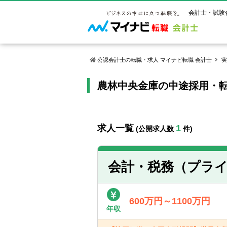
会計士・試験
公認会計士の転職・求人 マイナビ転職 会計士
実
農林中央金庫の中途採用・
マイナビ転
ご状況別
会計士試
保有資格
ご利用ガイ
年齢別転職
受験資格・
公認会計士
よくあるご
はじめての
試験科目一
公認会計士
求人一覧
1
(公開求人数
件)
サービス紹介
転職お役立ち情報
業界情報
ご利用の流
2回目以降
試験合格後
USCPA（
求人情報
会計・税務（プラ
600万円～1100万円
年収