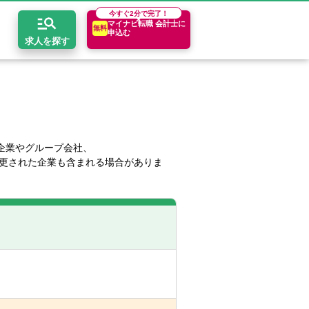
今すぐ
2分で完了！
マイナビ転職 会計士に
無料
申込む
求人を探す
開求人とは？
ちコンテンツ
エリア別求人情報
セスマップ
コンサルティングファーム
関東・首都圏
年収診断
企業やグループ会社、
更された企業も含まれる場合がありま
者の転職Q&A
会計事務所・税理士法人
関西
キャリア診断
イド
事業会社
東海