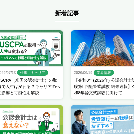
新着記事
026/07/13
仕事・キャリア
2026/06/19
業界情報
USCPA（米国公認会計士）の取
【令和8年(2026年) 公認会計士
得で人生は変わる？キャリアのへ
験第Ⅱ回短答式試験 結果速報】
の影響と可能性を解説
和8年論文式試験に向けて