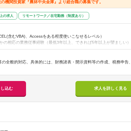
数の機関投資家『農林中央金庫』より総合職の募集です。
以上の求人
リモートワーク／在宅勤務（制度あり）
XCEL(含むVBA)、Accessをある程度使いこなせるレベル）
かの相応の業務従事経験（最低3年以上、できれば5年以上が望ましい）
会計もしくは税務関係業務（財務諸表・開示資料等作成、税務申告、経
調査等の経験）
くは税理士法人にて金融クライアントの対応経験
算の全般的対応。具体的には、財務諸表・開示資料等の作成、税務申告
・施策にかかる会計・税務論点の調査・解決業務。
ば尚可
かかる組織全体の内部統制関係総括業務。
関係の業務経験があれば尚可
申し込む
求人を詳しく見る
組合等にかかる高度な有価証券への知見があれば尚可
】
税理士
部に会計もしくは税務担当者として配属（処遇は、年次・経験に応じて
ンしながら会計・税務専門人材候補としてキャリア形成。
】
持って業務に取り組み、他部の相談者に寄り添った能動的な対応ができ
い】
条件下でも、周囲や他者の意見・立場を尊重しつつ、最適なソリューシ
関投資家としての有価証券投資にかかる会計・税務の課題解決を通じた
に関して業務の重要性を理解し、正確かつスピーディに対処することが
括部署であり、組織全般の経営課題の解決に大きく関与・貢献が可能。