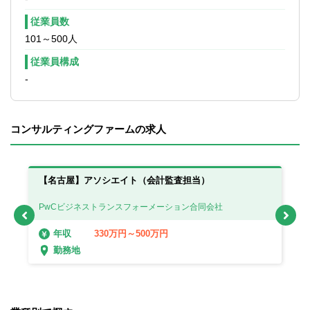
■カーブアウト（事業分離）案件の実行支援
■ディストレス（経営難）企業の再建支援
従業員数
など
101～500人
④Corporate Governance & Transformation
従業員構成
クライアント企業の組織・業務基盤の強化
-
を目的とし、コーポレートガバナンス体制
の構築・改善支援を通じて、持続的な成長
と透明性の高い経営の実現をサポートしま
コンサルティングファームの求人
す。また、全社的な業務改革（BPR）の立
案と実行支援を行い、業務効率の向上や組
織の最適化を推進します。さらに、
PMI（買収後統合）戦略の策定と実行を支
イ
【名古屋】アソシエイト（会計監査担当）
【
援し、M&Aの成功確率を高めるとともに、
知的財産戦略の立案と実行支援を通じて、
PwCビジネストランスフォーメーション合同会社
P
企業の競争力強化に貢献します。
330万円～500万円
年収
▽主なプロジェクト事例
勤務地
■グローバル企業のガバナンス体制再構築
■大手製造業の全社的デジタルトランスフォ
ーメーション支援
■M&A後の各種PMI実行支援