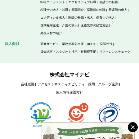
転職エージェント
エグゼクティブ転職
会計士の転職
税理士の求人・転職
顧問紹介
薬剤師の転職
看護師の求人
コメディカル求人
医師の転職・求人
保育士の求人
無期雇用派遣
介護の求人
医療業界の経営支援
外国人材の紹介
法人向け
研修サービス
業務効率化支援（BPO）
発送代行
貸会議室・スタジオ
社宅・社員寮手配
リファレンスチェック
株式会社マイナビ
会社概要
アクセス
サスティナビリティ
採用
グループ企業
個人情報保護方針