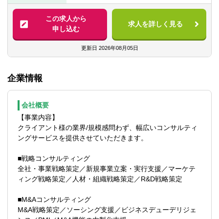
ハウを用いて、M&A戦略やディール組成、
成した経験を基に、機関投資家とのコミュ
PMIなどのM&Aニーズやコーポレートガバ
ニケーションを熟知したIR戦略を提供し、
この求人から
【歓迎経験・スキル】
求人を詳しく見る
ナンス、中計策定などCxOアジェンダへの
クライアントの株主価値最大化を支援
申し込む
■財務モデリングや企業価値評価（バリュエ
コンサルテーションをより強化するため
ーション）に関する知識・実務経験
に、専門チームを設立致しました。
4. ロビイング戦略
更新日
2026年08月05日
■M&Aの実行支援やPMI（買収後統合）の経
■クライアントのビジネス環境における規制
験
各業界トップティアのクライアントから非
や政策の変化に対応するため、同社の豊富
■戦略コンサルファーム、FAS、投資銀行、
企業情報
常に多くの引き合いをいただく中で、より
な経験と専門知識を活かしたロビイング戦
PEファンド等での5年以上の実務経験
専門性高くM&A及び高度な経営戦略による
略を提供。これにより、クライアントが規
■会計・ファイナンスに関する専門知識（公
ご支援をすることを目的としており、
制当局や政府機関との関係を効果的に管理
認会計士・USCPA・CFA資格保有者歓迎）
会社概要
Pre/On/Postフェーズまで一気通貫で、M&A
し、ビジネスの持続可能な成長を支援。
■M&A・コーポレートファイナンスに関する
【事業内容】
総合研究所とコラボレーションしながらデ
資格・知識（証券アナリスト、CMA等）
クライアント様の業界/規模感問わず、幅広いコンサルティ
ィールを進めていきます。
【プロジェクト事例】
■英語・中国語などの語学スキル（海外案件
ングサービスを提供させていただきます。
■総合商社のM&A戦略の立案からソーシング
の経験がある方歓迎）
グループのコラボレーションによって戦略
支援
■戦略コンサルティング
を描くだけではなく、ディール成立までご
■大手インフラ企業のアライアンス戦略の策
全社・事業戦略策定／新規事業立案・実行支援／マーケテ
支援することにより、既存の人月単価モデ
定支援
ィング戦略策定／人材・組織戦略策定／R&D戦略策定
ル×成功報酬モデルを新たに確立させること
■大手小売/流通企業への全社BPR支援・大
でクライアントに実益を提供し、コンサル
手通信企業への営業組織のDX化推進支援
■M&Aコンサルティング
タントの金銭的報酬含めた価値を創出でき
■プライムベンダーのデジタル中期策定支援
M&A戦略策定／ソーシング支援／ビジネスデューデリジェ
るようなビジネスモデルの変革を目指して
■M&A総研で成約したディールのPMI支援