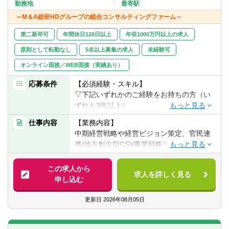
転職お役立ち情報
勤務地
最寄駅
～M＆A総研HDグループの総合コンサルティングファーム～
ご利用ガイド
第二新卒可
年間休日120日以上
年収1000万円以上の求人
非公開求人とは？
原則として転勤なし
5名以上募集の求人
未経験可
オンライン面接／WEB面接（実績あり）
サービス紹介
応募条件
【必須経験・スキル】
転職お役立ち情報
▽下記いずれかのご経験をお持ちの方（い
ずれも3年以上）
業界情報
■コンサルティング業界での戦略立案、デー
仕事内容
【業務内容】
タ分析、プロジェクト管理などの実務経験
求人情報
中期経営戦略や経営ビジョン策定、官民連
■IT/業務プロジェクトにおける分析、提
携/地方創生型CSV事業戦略策定、PoC実
案、デリバリーの経験
装、全社BPR支援や組織構造変革（分社
■事業会社での企画業務経験（経営企画・事
化、シェアード子会社設立、カーブアウト
この求人から
業企画・営業企画等）
求人を詳しく見る
等）など、戦略コンサルティングとしての
申し込む
■FAS / 監査法人等での勤務経験
テーマはもちろん、事業会社発のコンサル
ティングファームである私たちならではの
更新日
2026年08月05日
企業価値の向上に直結する強みを持ってい
ます。以下に、案件の一例を示します。