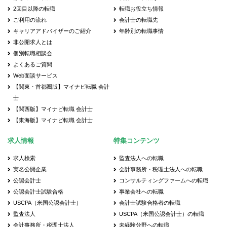
2回目以降の転職
転職お役立ち情報
ご利用の流れ
会計士の転職先
キャリアアドバイザーのご紹介
年齢別の転職事情
非公開求人とは
個別転職相談会
よくあるご質問
Web面談サービス
【関東・首都圏版】マイナビ転職 会計
士
【関西版】マイナビ転職 会計士
【東海版】マイナビ転職 会計士
求人情報
特集コンテンツ
求人検索
監査法人への転職
実名公開企業
会計事務所・税理士法人への転職
公認会計士
コンサルティングファームへの転職
公認会計士試験合格
事業会社への転職
USCPA（米国公認会計士）
会計士試験合格者の転職
監査法人
USCPA（米国公認会計士）の転職
会計事務所・税理士法人
未経験分野への転職