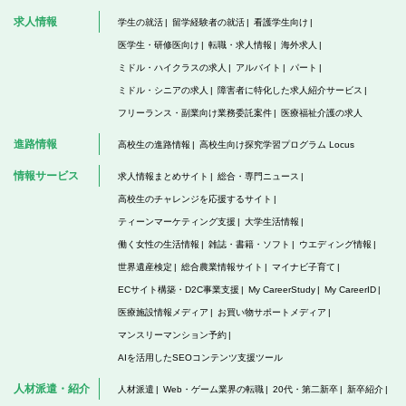
求人情報
学生の就活
留学経験者の就活
看護学生向け
医学生・研修医向け
転職・求人情報
海外求人
ミドル・ハイクラスの求人
アルバイト
パート
ミドル・シニアの求人
障害者に特化した求人紹介サービス
フリーランス・副業向け業務委託案件
医療福祉介護の求人
進路情報
高校生の進路情報
高校生向け探究学習プログラム Locus
情報サービス
求人情報まとめサイト
総合・専門ニュース
高校生のチャレンジを応援するサイト
ティーンマーケティング支援
大学生活情報
働く女性の生活情報
雑誌・書籍・ソフト
ウエディング情報
世界遺産検定
総合農業情報サイト
マイナビ子育て
ECサイト構築・D2C事業支援
My CareerStudy
My CareerID
医療施設情報メディア
お買い物サポートメディア
マンスリーマンション予約
AIを活用したSEOコンテンツ支援ツール
人材派遣・紹介
人材派遣
Web・ゲーム業界の転職
20代・第二新卒
新卒紹介