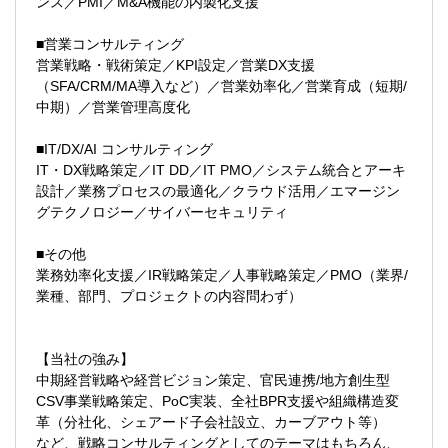
ンス／PMI／M&A機能の内製化支援
います。
■大手インフラ企業のロビイング戦略支援
■スタートアップ系上場企業へのIR戦略支援
■営業コンサルティング
また、Strategy&M&Aポジションでは大きく
営業戦略・戦術策定／KPI設定／営業DX支援
4つの領域に分かれており、それぞれがコラ
【業界】
（SFA/CRM/MA導入など）／営業効率化／営業育成（短期/
ボレーションしながらクライアントへのご
金融・製造・通信・小売/流通・商社・IT
中期）／営業管理高度化
支援を行っております。
等、様々なクライアントに向けてコンサル
ティングサービスを提供しています。
■IT/DX/AI コンサルティング
①Pure Strategy
IT・DX戦略策定／IT DD／IT PMO／システム統合とアーキ
クライアント企業の成長と競争力強化を支
【教育体制】
設計／業務プロセスの最適化／クラウド活用／エマージン
援するため、中長期経営計画の策定支援を
■オリジナルの動画教材により、入社前から
グテクノロジー／サイバーセキュリティ
はじめ、M&A戦略の立案および実行支援、
コンサルタントとしての基礎を学ぶことが
新規事業開発戦略の策定など、企業の重要
できる
■その他
な意思決定をサポートします。加えて、市
■大手ファーム経験者が75%を占めているた
業務効率化支援／IR戦略策定／人事戦略策定／PMO（業界/
場分析や競合分析を通じた戦略的示唆の提
め、OJTで丁寧な指導を受けられ、短期間
業種、部門、プロジェクトの内容問わず）
供、事業ポートフォリオ最適化の支援を行
で成長が可能
い、クライアントの持続的な成長に貢献し
■経験豊富なコンサルティングファーム出身
ます。
者が多く、入社後は上司がメンターとして
【当社の強み】
つく体制を敷いている
中期経営戦略や経営ビジョン策定、官民連携/地方創生型
▽主なプロジェクト事例
■キャリア相談制度があり、パートナーとの
CSV事業戦略策定、PoC実装、全社BPR支援や組織構造変
■グローバルで展開する製造業に向けた中期
1on1制度で直接の相談が可能
革（分社化、シェアード子会社設立、カーブアウト等）
経営計画策定支援
など、戦略コンサルティングとしてのテーマはもちろん、
■大手鉄道会社の新規事業戦略立案支援