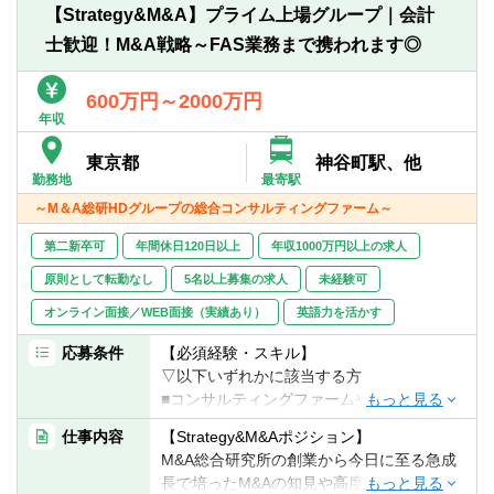
【Strategy&M&A】プライム上場グループ｜会計
【具体的には】
士歓迎！M&A戦略～FAS業務まで携われます◎
1. M&A総合研究所とコラボレーションした
E2EでのM&A支援
■M&A総合研究所に蓄積される鮮度高い情
600万円～2000万円
報、全世界4.5億社のデータベース、金融交
年収
渉ノウハウ等、仲介ならではの強みを活か
東京都
神谷町駅、他
したE2EでのM&A支援（戦略立案～ソーシ
勤務地
最寄駅
ング、BDD、PMI）
～M＆A総研HDグループの総合コンサルティングファーム～
2. 営業組織構築と営業DX戦略立案
第二新卒可
年間休日120日以上
年収1000万円以上の求人
■キーエンス流の営業組織構築をM&A業界で
最適化し、自社の営業組織基盤/システム構
原則として転勤なし
5名以上募集の求人
未経験可
築を行うことで急成長した実績を活かし、
オンライン面接／WEB面接（実績あり）
英語力を活かす
クライアントの営業DX（デジタルトランス
フォーメーション）や組織構築を支援する
応募条件
【必須経験・スキル】
ことで、営業プロセスの効率化と成果の最
▽以下いずれかに該当する方
大化を実現
■コンサルティングファームや事業会社にお
ける中期経営計画策定、新規事業開発、経
仕事内容
【Strategy&M&Aポジション】
3. IR戦略と企業価値向上
営戦略、ガバナンス改革、企業変革
M&A総合研究所の創業から今日に至る急成
■わずか3年9か月で上場し、さらに1年でプ
（BPR、DX推進等）、財務・経理業務（連
長で培ったM&Aの知見や高度な金融のノウ
ライム市場へ移行、時価総額4000億円を達
結決算業務等）の実務経験