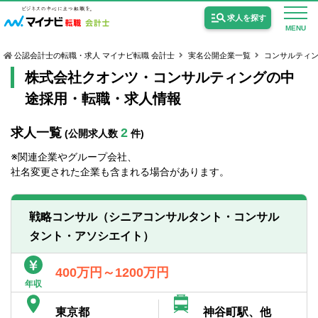
求人を探す
MENU
公認会計士の転職・求人 マイナビ転職 会計士
実名公開企業一覧
コンサルティ
株式会社クオンツ・コンサルティングの中
途採用・転職・求人情報
求人一覧
2
(公開求人数
件)
公認会計士の求人
※関連企業やグループ会社、
監査法人の求人
社名変更された企業も含まれる場合があります。
公認会計士試験合格向けの求人
戦略コンサル（シニアコンサルタント・コンサル
USCPA（米国公認会計士）の求人
タント・アソシエイト）
女性会計士の転職
400万円～1200万円
年収
個別転職相談会・セミナー
東京都
神谷町駅、他