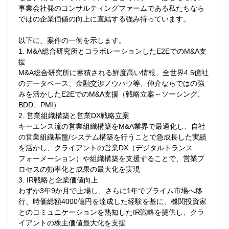
事業会社発のコンサルティングファームである私たちなら
■大手小売業のM&A戦略策定と実行支援
ではの企業価値の向上に直結する強み持っています。
■大手インフラ企業の事業ポートフォリオ見
直し支援
以下に、案件の一例を示します。
など
1. M&A総合研究所とコラボレーションしたE2EでのM&A支
援
②Valuation＆Modeling
M&A総合研究所に蓄積される鮮度高い情報、全世界4.5億社
M&Aや戦略的意思決定を支援するため、企
のデータベース、金融交渉ノウハウ等、仲介ならではの強
業価値評価モデルの構築と分析を通じて、
みを活かしたE2EでのM&A支援（戦略立案～ソーシング、
投資判断に必要なインサイトを提供しま
BDD、PMI）
す。また財務デューデリジェンスの実施に
2. 営業組織構築と営業DX戦略立案
より、取引のリスクと機会を精査し、適切
キーエンス流の営業組織構築をM&A業界で最適化し、自社
な意思決定をサポートします。さらに、財
の営業組織基盤/システム構築を行うことで急成長した実績
務予測モデルの作成と分析を行い、事業の
を活かし、クライアントの営業DX（デジタルトランス
将来性を見極めるとともに、M&A取引にお
フォーメーション）や組織構築を支援することで、営業プ
けるバリュエーション支援を行い、クライ
ロセスの効率化と成果の最大化を実現
アントの成長戦略を支えます。
3. IR戦略と企業価値向上
わずか3年9か月で上場し、さらに1年でプライム市場へ移
▽主なプロジェクト事例
行、時価総額4000億円を達成した経験を基に、機関投資家
■クロスボーダーM&Aにおける企業価値評価
とのコミュニケーションを熟知したIR戦略を提供し、クラ
■スタートアップ企業の資金調達時の株式価
イアントの株主価値最大化を支援
値算定