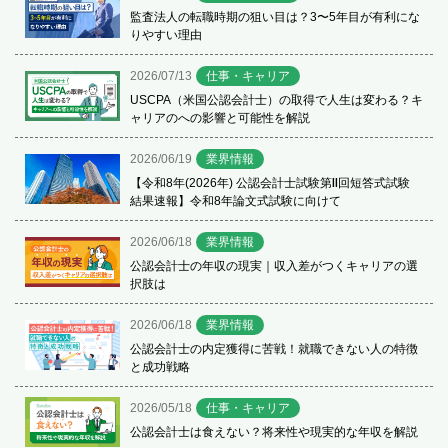
監査法人の転職時期の狙い目は？3〜5年目が有利にな
りやすい理由
2026/07/13
仕事・キャリア
USCPA（米国公認会計士）の取得で人生は変わる？キ
ャリアのへの影響と可能性を解説
2026/06/19
業界情報
【令和8年(2026年) 公認会計士試験第Ⅱ回短答式試験
結果速報】令和8年論文式試験に向けて
2026/06/18
業界情報
公認会計士の年収の現実｜収入差がつくキャリアの選
択肢は
2026/06/18
業界情報
公認会計士の内定獲得に苦戦！就職できない人の特徴
と成功戦略
2026/05/18
仕事・キャリア
公認会計士は食えない？将来性や現実的な年収を解説