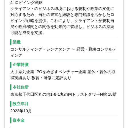
4. ロビイング戦略
■事業再生案件における財務モデリング
クライアントのビジネス環境における規制や政策の変化に
■上場企業の子会社売却に伴う価値評価
対応するため、当社の豊富な経験と専門知識を活かしたロ
など
ビイング戦略を提供。これにより、クライアントが規制当
局や政府機関との関係を効果的に管理し、ビジネスの持続
③Transaction＆Execution
可能な成長を支援。
M&A取引の円滑な遂行と企業価値の最大化
を支援するため、M&A取引全体のプロセス
業種
管理を行い、各フェーズにおける戦略的な
コンサルティング・シンクタンク ＞ 経営・戦略コンサルテ
意思決定をサポートします。また、デュー
ィング
デリジェンスの統括と実行を通じて、リス
ク評価と適切な対策の策定を支援します。
企業特徴
さらに、企業再生計画の策定と実行支援を
大手系列企業 IPOをめざすベンチャー企業 産休・育休の取
行い、経営改善や事業再構築の推進を支援
得実績あり 教育・研修に定評あり
するとともに、クロージング後の統合計画
本社住所
を立案し、シナジー創出の最大化に貢献し
ます。
東京都千代田区丸の内1-8-1丸の内トラストタワーN館 18階
設立年月
▽主なプロジェクト事例
2023年10月
■大規模クロスボーダーM&Aの実行支援
■事業再生案件におけるターンアラウンド計
資本金
画策定
-