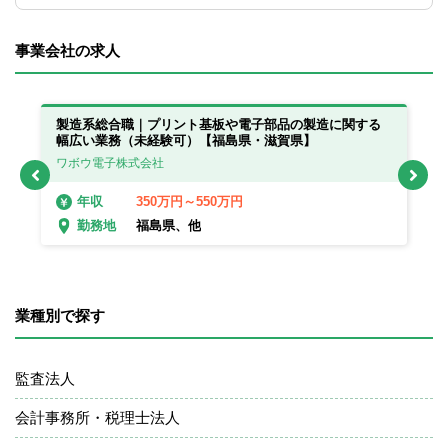
ずは取り組んでいただくことを想定です
が、
事業会社の求人
JSOX監査、情報セキュリティ管理やシステ
ムに対する監査、など、希望によっては
様々な領域を経験することが可能。
製造系総合職｜プリント基板や電子部品の製造に関する
製
幅広い業務（未経験可）【福島県・滋賀県】
■制度主管や事業部門との定期的なコミュニ
幅
ケーションや交流人事により、現場での運
ワボウ電子株式会社
ワ
用や制度主管での取り組みなどの理解を進
350万円～550万円
年収
めることなども積極的に行っている。
福島県、他
勤務地
業種別で探す
監査法人
会計事務所・税理士法人