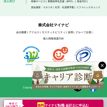
法人向け
研修サービス
業務効率化支援（BPO）
発送代行
貸会議室・スタジオ
社宅・社員寮手配
リファレンスチェック
株式会社マイナビ
会社概要
アクセス
サスティナビリティ
採用
グループ企業
個人情報保護方針
Copyright © Mynavi Corporation
今すぐ
マイナビ転職 会計士に
申込む
無料
2分で完了！