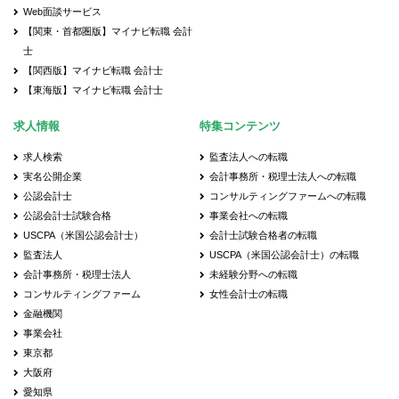
Web面談サービス
【関東・首都圏版】マイナビ転職 会計
士
【関西版】マイナビ転職 会計士
【東海版】マイナビ転職 会計士
求人情報
特集コンテンツ
求人検索
監査法人への転職
実名公開企業
会計事務所・税理士法人への転職
公認会計士
コンサルティングファームへの転職
公認会計士試験合格
事業会社への転職
USCPA（米国公認会計士）
会計士試験合格者の転職
監査法人
USCPA（米国公認会計士）の転職
会計事務所・税理士法人
未経験分野への転職
コンサルティングファーム
女性会計士の転職
金融機関
事業会社
東京都
大阪府
愛知県