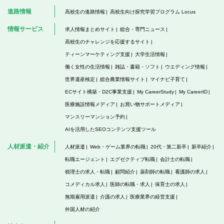
進路情報
高校生の進路情報
高校生向け探究学習プログラム Locus
情報サービス
求人情報まとめサイト
総合・専門ニュース
高校生のチャレンジを応援するサイト
ティーンマーケティング支援
大学生活情報
働く女性の生活情報
雑誌・書籍・ソフト
ウエディング情報
世界遺産検定
総合農業情報サイト
マイナビ子育て
ECサイト構築・D2C事業支援
My CareerStudy
My CareerID
医療施設情報メディア
お買い物サポートメディア
マンスリーマンション予約
AIを活用したSEOコンテンツ支援ツール
人材派遣・紹介
人材派遣
Web・ゲーム業界の転職
20代・第二新卒
新卒紹介
転職エージェント
エグゼクティブ転職
会計士の転職
税理士の求人・転職
顧問紹介
薬剤師の転職
看護師の求人
コメディカル求人
医師の転職・求人
保育士の求人
無期雇用派遣
介護の求人
医療業界の経営支援
外国人材の紹介