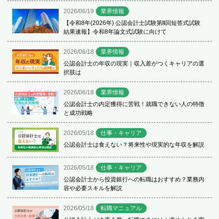
2026/06/19
業界情報
【令和8年(2026年) 公認会計士試験第Ⅱ回短答式試験
結果速報】令和8年論文式試験に向けて
2026/06/18
業界情報
公認会計士の年収の現実｜収入差がつくキャリアの選
択肢は
2026/06/18
業界情報
公認会計士の内定獲得に苦戦！就職できない人の特徴
と成功戦略
2026/05/18
仕事・キャリア
公認会計士は食えない？将来性や現実的な年収を解説
2026/05/18
仕事・キャリア
公認会計士から投資銀行への転職はおすすめ？業務内
容や必要スキルを解説
2026/05/18
転職マニュアル