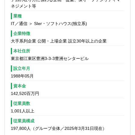
Digital化に向けた取り組みを積極的に取り
ネジメント等
入れている点、
またグローバル関連業務も多く、希望すれ
業種
ば海外で働くチャンスもあること（現在3名
IT／通信 ＞ SIer・ソフトハウス(独立系)
が海外で勤務中）、など他社の監査部には
ない魅力がある。
企業特徴
大手系列企業 公開・上場企業 設立30年以上の企業
■経営層（社内幹部や組織長、国内外のグル
本社住所
ープ会社）とのコミュニケーションの機会
も多く、経営目線の理解やグローバルでの
東京都江東区豊洲3‐3‐3豊洲センタービル
コーポレートガバナンスの理解を深めるこ
設立年月
とができることも特徴といえる。
1988年05月
また、働き方の面では、平均年齢が低く若
手や女性も活躍していることや、フレック
資本金
スタイム/テレワーク等を活用し、ライフプ
142,520百万円
ランに合わせた働き方も可能となってい
る。
従業員数
昨年度も3名の経験者を採用しており、中途
1,001人以上
採用も積極的に行っている。
従業員構成
■NTTデータ本体、およびグループ会社の業
197,800人（グループ全体／2025年3月31日現在）
務監査（CAATを活用した監査を含む）にま