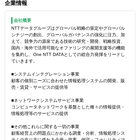
企業情報
ティの監査、業務データを分析するCAATな
（CFE）等
ど、社内・グループ会社に対して行う監査
公認会計士、USCPA等
に携わっていただくことや、
会社概要
国内グループ会社や海外グループ会社拠点
NTTデータグループはグローバル戦略の策定やグローバル
の監査部門と協力しながら企業グループ全
シナジーの創出、グローバルガバナンスの強化に注力。加
体でのリスク低減に向けた内部監査活動を
えて、競争力の源泉である技術の研究・開発、戦略投資、
担っていただく。
国内・海外で活用可能なオファリングの展開支援等の機能
を集約し、One NTT DATAとしての総合力発揮をリードし
■企業におけるビジネスの高度化、複雑化
ていきます。
や、Global連携の高まり、Digital化の流れ、
COVID-19によるNew Normalの流れによる
■システムインテグレーション事業
新たなリスクなど、
顧客の個別ニーズに合わせた情報処理システムの開発、販
企業におけるリスクは拡大しており、内部
売・賃貸・サービスの提供等
監査部門に対する期待は年々大きくなって
いることから、内部監査部門の強化は急務
■ネットワークシステムサービス事業
であり、中心となるメンバーとして経験者
コンピュータネットワークを基盤とした種々の情報提供・
を採用したいと考えている。
情報処理等のサービスの提供
【アピールポイント（職務の魅力）】
■その他これらに関する一切の事業
■同社の監査部は、Digital＆Globalに長年取
顧客経営上の問題点にかかわる調査・分析、情報処理シス
り組んでおり、データ分析や自動化など
テムの在り方に係わる企画・提案、保守・ファシリティマ