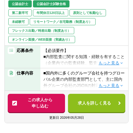
転職お役立ち情報
公認会計士
公認会計士試験合格
第二新卒可
年間休日120日以上
原則として転勤なし
ご利用ガイド
未経験可
リモートワーク／在宅勤務（制度あり）
非公開求人とは？
フレックス出勤／時差出勤（制度あり）
オンライン面接／WEB面接（実績あり）
サービス紹介
応募条件
【必須要件】
転職お役立ち情報
■内部監査に関する知識・経験を有すること
（企業内での監査経験、監査法人での監査
業界情報
経験等）
仕事内容
■国内外に多くのグループ会社を持つグロー
■ビジネスレベルの英会話（英語での会議、
求人情報
バル企業の内部監査部門として、主に国内
メール、インタビューなど）
外グループ会社のJSOXの対応や内部監査を
行う。
【歓迎条件】
この求人から
■海外に本社機能を持つ企業グループにおけ
求人を詳しく見る
■社内の監査チームのみでなく、海外グルー
申し込む
る内部監査経験、海外に子会社がある企業
プ会社の監査部門や監査の窓口となる組織
グループでの内部監査経験など
と連携の上、同グループの内部統制の評価
更新日
2026年05月28日
■他言語力：英語、中国語、スペイン語
を推進する。
■資格：公認内部監査人（CIA）、公認情報
また、業務プロセスの監査・情報セキュリ
システム監査人（CISA）、公認不正検査士