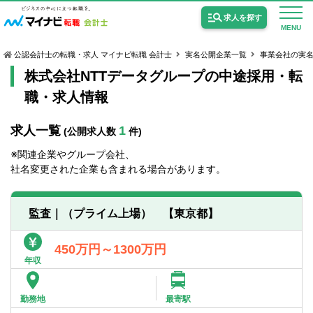
求人を探す
MENU
公認会計士の転職・求人 マイナビ転職 会計士
実名公開企業一覧
事業会社の実
株式会社NTTデータグループの中途採用・転
職・求人情報
求人一覧
1
(公開求人数
件)
公認会計士の求人
※関連企業やグループ会社、
監査法人の求人
社名変更された企業も含まれる場合があります。
公認会計士試験合格向けの求人
監査｜（プライム上場） 【東京都】
USCPA（米国公認会計士）の求人
450万円～1300万円
年収
女性会計士の転職
個別転職相談会・セミナー
勤務地
最寄駅