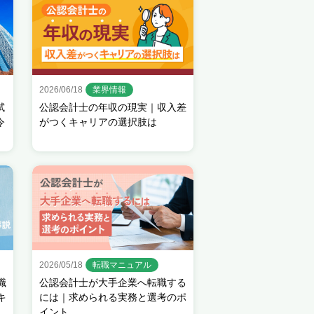
2026/06/18
業界情報
試
公認会計士の年収の現実｜収入差
令
がつくキャリアの選択肢は
2026/05/18
転職マニュアル
職
公認会計士が大手企業へ転職する
キ
には｜求められる実務と選考のポ
イント