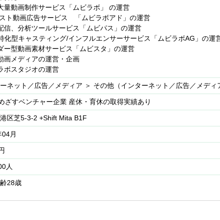
大量動画制作サービス「ムビラボ」 の運営
向けた業務改善
テスト動画広告サービス 「ムビラボアド」の運営
標準化・マニュアル化
配信、分析ツールサービス「ムビパス」の運営
理会計のサポート
b特化型キャスティング/インフルエンサーサービス「ムビラボAG」の運
関・内部統制対応の補助
ダー型動画素材サービス「ムビスタ」の運営
動画メディアの運営・企画
ラボスタジオの運営
ーネット／広告／メディア ＞ その他（インターネット／広告／メディ
をめざすベンチャー企業 産休・育休の取得実績あり
芝5-3-2 +Shift Mita B1F
年04月
円
00人
齢28歳