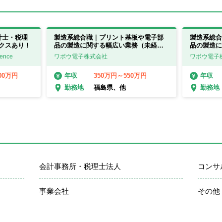
計士・税理
製造系総合職｜プリント基板や電子部
製造系総合
クスあり！
品の製造に関する幅広い業務（未経験
品の製造に
可）【福島県・滋賀県】
可）【福島
ence
ワボウ電子株式会社
ワボウ電子
00万円
350万円～550万円
年収
年収
福島県、他
勤務地
勤務地
会計事務所・税理士法人
コンサ
事業会社
その他