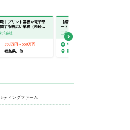
職｜プリント基板や電子部
【経理（連結決算・制度会計）】リモ
関する幅広い業務（未経験
ート・フレックスあり！／IFRS・M&A
県・滋賀県】
業務を経験可／プライム上場
株式会社
三菱ケミカル株式会社
350万円～550万円
603万円～882万円
年収
福島県、他
東京都
勤務地
ルティングファーム