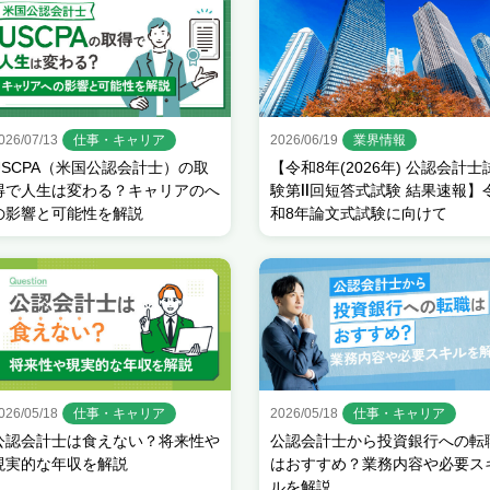
026/07/13
仕事・キャリア
2026/06/19
業界情報
USCPA（米国公認会計士）の取
【令和8年(2026年) 公認会計士
得で人生は変わる？キャリアのへ
験第Ⅱ回短答式試験 結果速報】
の影響と可能性を解説
和8年論文式試験に向けて
026/05/18
仕事・キャリア
2026/05/18
仕事・キャリア
公認会計士は食えない？将来性や
公認会計士から投資銀行への転
現実的な年収を解説
はおすすめ？業務内容や必要ス
ルを解説