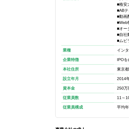
・年次決算業務
■格安
・決算早期化に
■AB
・経理フローの
■動画
・予実管理や管
■We
・監査・金融機
■オー
■自社
■ムビ
業種
インタ
企業特徴
IPO
本社住所
東京都港区
設立年月
2014
資本金
250万
従業員数
11～1
従業員構成
平均年