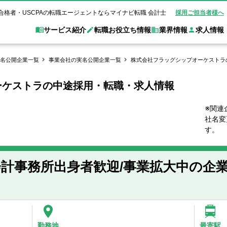
合格者・USCPAの転職エージェントならマイナビ転職 会計士
採用ご担当者様へ
サービス紹介
転職お役立ち情報
業界情報
求人情報
名公開企業一覧
事業会社の実名公開企業一覧
株式会社フラッグシップオーケストラ
ーケストラの中途採用・転職・求人情報
職 会計士とは？
Web面談サービス
非公
転職ガイド
験情報
別求人情報
業界別求人情報
業界トピックス
転職活動お役立
ド
個別転職相談会・セミナー
アク
ポイント
申し込み手順
女性会計士の転職
監査法人
業界情報の記事一覧
転職お役立ち情報
金融機関
※関連
社名変
質問
キャリアアドバイザーのご紹介
転職の方へ
覧
試験合格
USCPAの転職
会計士が活躍できる転職先
会計士・試験合格
す。
会計事務所・税理士法人
事業会社
れ
転職成功事例
の転職の方へ
の流れ
米国公認会計士）
未経験分野への転職
監査法人
WEB面接完全ガ
計事務所出身者歓迎/事業拡大中の企
コンサルティングファー
ム
勤務地
最寄駅