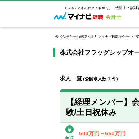
会計士・試験
公認会計士の転職・求人 マイナビ転職 会計士
実
株式会社フラッグシップオ
マイナビ転
ご状況別
会計士試
保有資格
ご利用ガイ
年齢別転職
受験資格・
公認会計士
よくあるご
はじめての
試験科目一
公認会計士
求人一覧
1
(公開求人数
件)
サービス紹介
転職お役立ち情報
業界情報
ご利用の流
2回目以降
試験合格後
USCPA（
求人情報
【経理メンバー】会
験/土日祝休み
500万円～650万円
年収