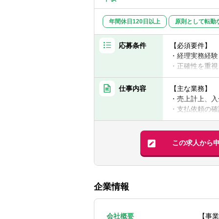
年間休日120日以上
原則として転勤
応募条件
【必須要件】
・経理実務経験
・正確性を重視
・社内メンバー
仕事内容
【主な業務】
【歓迎要件】
・売上計上、入
・上場企業、も
・支払依頼の確
・グロース市場
・経費精算の確
・月次決算補助
・仕訳計上、証
・会計ソフト、
・各部門との確
この求人から
・業務フロー整
ど）
・ベンチャー企
・会計・経理オ
・日商簿記2級
・税理士・社労
・そのほか管理
企業情報
【将来的にお任
・月次決算の主
会社概要
【事業