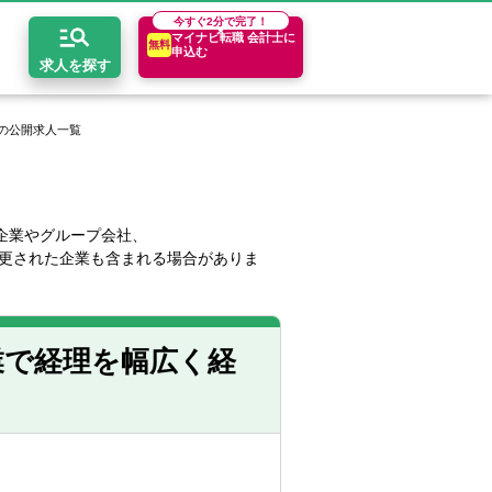
今すぐ
2分で完了！
マイナビ転職 会計士に
無料
申込む
求人を探す
の公開求人一覧
開求人とは？
ちコンテンツ
エリア別求人情報
セスマップ
コンサルティングファーム
関東・首都圏
年収診断
企業やグループ会社、
更された企業も含まれる場合がありま
者の転職Q&A
会計事務所・税理士法人
関西
キャリア診断
イド
事業会社
東海
業で経理を幅広く経