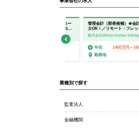
事業会社の求人
【経理（マネジメント候補）】グロー
管理会計（部長候補）★会
ス上場/リモートワーク週2日/時差出勤
士OK！／リモート・フレッ
可能/年間休日120日以上
PRONI株式会社
株式会社Works Human Intellig
700万円～900万円
1400万円～16
年収
年収
東京都
勤務地
勤務地
業種別で探す
監査法人
金融機関