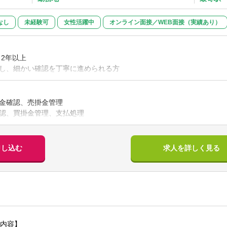
なし
未経験可
女性活躍中
オンライン面接／WEB面接（実績あり）
 2年以上
し、細かい確認を丁寧に進められる方
と円滑にコミュニケーションを取りながら業務を進められる
金確認、売掛金管理
しくは上場準備企業での経理経験
認、買掛金管理、支払処理
上場企業でのバックオフィス経験
認、会計システムへの入力
以上の経験
憑整理、月次決算補助
経費精算システム、稟議システム等の利用経験
認・コミュニケーション（売上計上、原価、案件別の数字確認な
申し込む
求人を詳しく見る
備、マニュアル作成、仕組み化の経験
業や成長フェーズ企業での就業経験
ペレーションの見直し、業務改善、ルール整備
、または同等の知識
士・外部パートナーとの連携補助
部門業務のサポート
せしたいこと】
担当業務
内容】