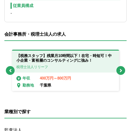
従業員構成
-
会計事務所・税理士法人の求人
っ
【税務スタッフ】残業月10時間以下！在宅・時短可！中
【
小企業・富裕層のコンサルティングに強み！
在
税理士法人リリーフ
税
400万円～800万円
年収
千葉県
勤務地
業種別で探す
監査法人