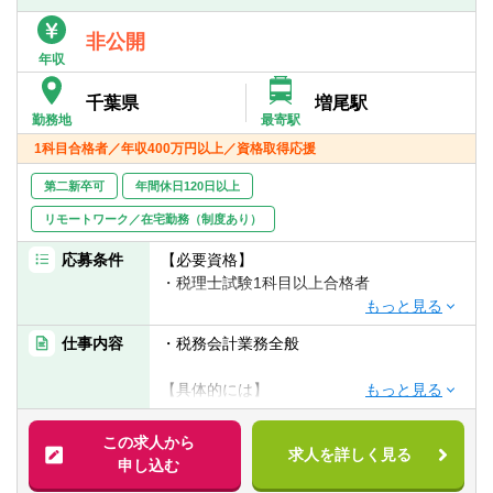
※業務は周囲へ相談をしながらを進めること
非公開
が可能です。
年収
※子育て中の方や試験勉強中の方など、事務
所でしっかりとバックアップを行いますの
千葉県
増尾駅
で、お気軽にご相談ください。
勤務地
最寄駅
1科目合格者／年収400万円以上／資格取得応援
第二新卒可
年間休日120日以上
リモートワーク／在宅勤務（制度あり）
応募条件
【必要資格】
・税理士試験1科目以上合格者
【職務経験】
仕事内容
・税務会計業務全般
・不問
【具体的には】
・月次巡回監査
・税務申告書作成
この求人から
求人を詳しく見る
・経営改善計画策定支援
申し込む
・ 社会福祉法人監査