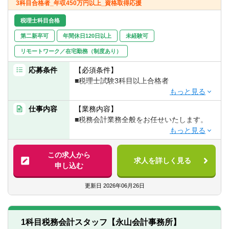
3科目合格者_年収450万円以上_資格取得応援
転職お役立ち情報
税理士科目合格
ご利用ガイド
第二新卒可
年間休日120日以上
未経験可
非公開求人とは？
リモートワーク／在宅勤務（制度あり）
応募条件
【必須条件】
サービス紹介
■税理士試験3科目以上合格者
転職お役立ち情報
【歓迎スキル】
仕事内容
【業務内容】
業界情報
※職務経験不問
■税務会計業務全般をお任せいたします。
求人情報
【具体的には】
■月次巡回監査
この求人から
求人を詳しく見る
■税務申告書作成
申し込む
■経営改善計画策定支援
■社会福祉法人監査
更新日
2026年06月26日
■相続対策
■リスクマネジメント 等
※ご経験に応じて、15社～20社程度をご担
1科目税務会計スタッフ【永山会計事務所】
当いただく予定です。