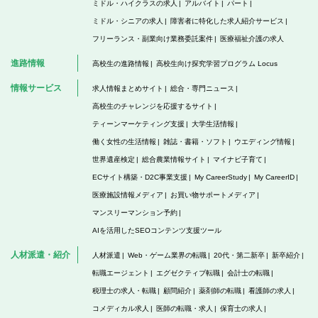
ミドル・ハイクラスの求人
アルバイト
パート
ミドル・シニアの求人
障害者に特化した求人紹介サービス
フリーランス・副業向け業務委託案件
医療福祉介護の求人
進路情報
高校生の進路情報
高校生向け探究学習プログラム Locus
情報サービス
求人情報まとめサイト
総合・専門ニュース
高校生のチャレンジを応援するサイト
ティーンマーケティング支援
大学生活情報
働く女性の生活情報
雑誌・書籍・ソフト
ウエディング情報
世界遺産検定
総合農業情報サイト
マイナビ子育て
ECサイト構築・D2C事業支援
My CareerStudy
My CareerID
医療施設情報メディア
お買い物サポートメディア
マンスリーマンション予約
AIを活用したSEOコンテンツ支援ツール
人材派遣・紹介
人材派遣
Web・ゲーム業界の転職
20代・第二新卒
新卒紹介
転職エージェント
エグゼクティブ転職
会計士の転職
税理士の求人・転職
顧問紹介
薬剤師の転職
看護師の求人
コメディカル求人
医師の転職・求人
保育士の求人