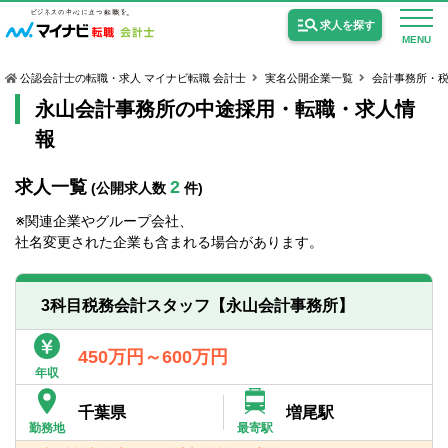
求人を探す
MENU
公認会計士の転職・求人 マイナビ転職 会計士
実名公開企業一覧
会計事務所・
永山会計事務所の中途採用・転職・求人情
報
求人一覧
2
(公開求人数
件)
公認会計士の求人
※関連企業やグループ会社、
監査法人の求人
社名変更された企業も含まれる場合があります。
公認会計士試験合格向けの求人
3科目税務会計スタッフ【永山会計事務所】
USCPA（米国公認会計士）の求人
450万円～600万円
年収
女性会計士の転職
千葉県
増尾駅
個別転職相談会・セミナー
勤務地
最寄駅