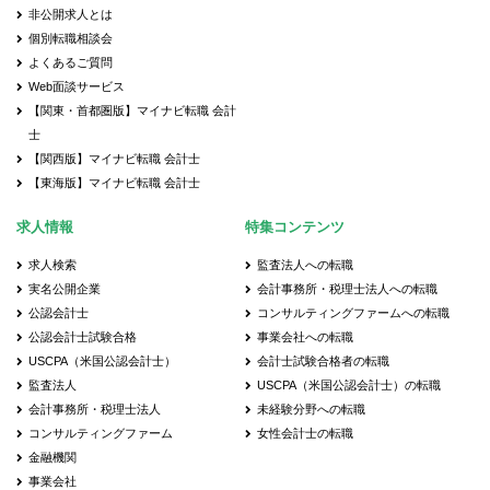
非公開求人とは
個別転職相談会
よくあるご質問
Web面談サービス
【関東・首都圏版】マイナビ転職 会計
士
【関西版】マイナビ転職 会計士
【東海版】マイナビ転職 会計士
求人情報
特集コンテンツ
求人検索
監査法人への転職
実名公開企業
会計事務所・税理士法人への転職
公認会計士
コンサルティングファームへの転職
公認会計士試験合格
事業会社への転職
USCPA（米国公認会計士）
会計士試験合格者の転職
監査法人
USCPA（米国公認会計士）の転職
会計事務所・税理士法人
未経験分野への転職
コンサルティングファーム
女性会計士の転職
金融機関
事業会社