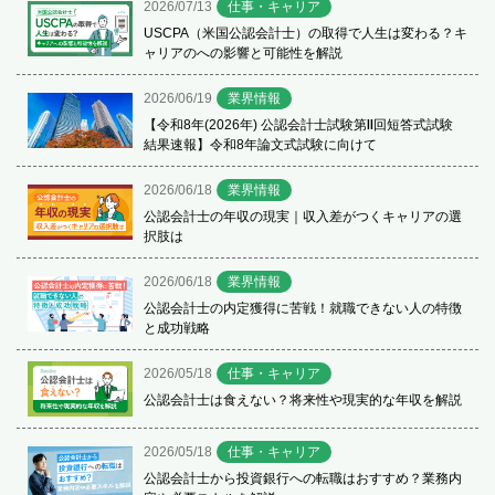
2026/07/13
仕事・キャリア
USCPA（米国公認会計士）の取得で人生は変わる？キ
ャリアのへの影響と可能性を解説
2026/06/19
業界情報
【令和8年(2026年) 公認会計士試験第Ⅱ回短答式試験
結果速報】令和8年論文式試験に向けて
2026/06/18
業界情報
公認会計士の年収の現実｜収入差がつくキャリアの選
択肢は
2026/06/18
業界情報
公認会計士の内定獲得に苦戦！就職できない人の特徴
と成功戦略
2026/05/18
仕事・キャリア
公認会計士は食えない？将来性や現実的な年収を解説
2026/05/18
仕事・キャリア
公認会計士から投資銀行への転職はおすすめ？業務内