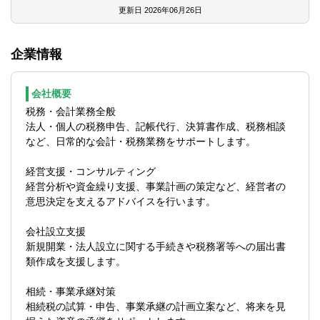
・相続対策
更新日
2026年06月26日
・リスクマネジメント 等
企業情報
※ご経験に応じて、15社～20社程度をご担
当いただく予定です
※業務は周囲へ相談をしながらを進めること
会社概要
が可能です
税務・会計業務全般
※子育て中の方や試験勉強中の方など、事務
法人・個人の税務申告、記帳代行、決算書作成、税務相談
所でしっかりとバックアップを行いますの
など、日常的な会計・税務業務をサポートします。
で、お気軽にご相談ください
経営支援・コンサルティング
経営分析や資金繰り支援、事業計画の策定など、経営者の
意思決定を支えるアドバイスを行います。
会社設立支援
新規開業・法人設立に関する手続きや税務署等への届出書
類作成を支援します。
相続・事業承継対策
相続税の試算・申告、事業承継の計画立案など、将来を見