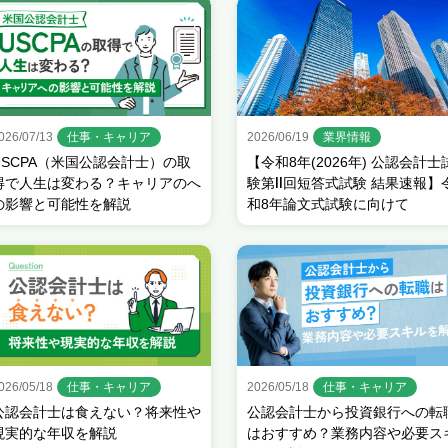
026/07/13
仕事・キャリア
2026/06/19
業界情報
USCPA（米国公認会計士）の取
【令和8年(2026年) 公認会計士
得で人生は変わる？キャリアのへ
験第Ⅱ回短答式試験 結果速報】
の影響と可能性を解説
和8年論文式試験に向けて
026/05/18
仕事・キャリア
2026/05/18
仕事・キャリア
公認会計士は食えない？将来性や
公認会計士から投資銀行への転
現実的な年収を解説
はおすすめ？業務内容や必要ス