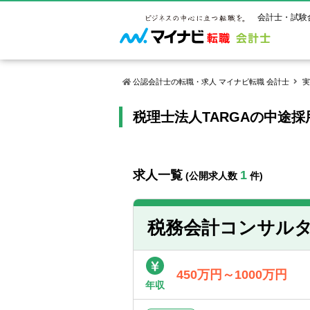
会計士・試験
公認会計士の転職・求人 マイナビ転職 会計士
実
税理士法人TARGAの中途
マイナビ転
ご状況別
会計士試
保有資格
ご利用ガイ
年齢別転職
受験資格・
公認会計士
よくあるご
はじめての
試験科目一
公認会計士
求人一覧
1
(公開求人数
件)
サービス紹介
転職お役立ち情報
業界情報
ご利用の流
2回目以降
試験合格後
USCPA（
求人情報
税務会計コンサル
450万円～1000万円
年収