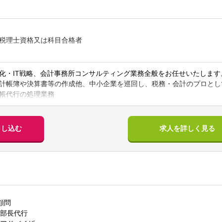
税理士資格又は科目合格者
（10件以上）
化・IT戦略、会計事務所コンサルティング業務全般をお任せいたします
計帳簿や決算書等の作成他、中小企業を巡回し、税務・会計のプロとし
帳代行の処理業務
しての月次支援業務
援業務全般
のお客様です。お客様や金融機関・社労士の紹介が多いです。
申し込む
求人を詳しく見る
営と3つの組織で分かれており、いずれかに配属になります。社内の雰
た、自分の自己成長・スキルアップに意識が高く、切磋琢磨できる環境
歳と若く、活気・活力のある事務所で「知的好奇心」を満たす業務をし
顧問
「お客様の100年経営をサポートし、社会に貢献する」
部長代行
30名の専門家がいる会計事務所」