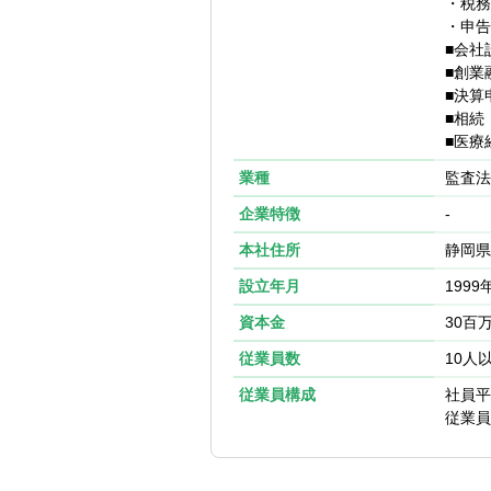
・税務
・申告
■同社の特徴：
■会社
・医療経営コン
■創業
・安定成長…創
■決算
・お客様件数…
■相続
■医療
業種
監査法
企業特徴
-
本社住所
静岡県
設立年月
1999
資本金
30百
従業員数
10人
従業員構成
社員平
従業員