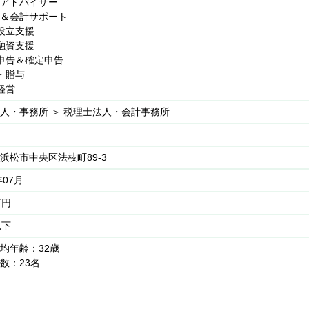
アドバイザー
＆会計サポート
設立支援
サルティングとして、MMPGに加盟し、常に最新の医療／介護専門知
融資支援
業以来、22年連続増収増益
申告＆確定申告
常時継続的に400件を超えるお客様をサポート
・贈与
経営
人・事務所 ＞ 税理士法人・会計事務所
浜松市中央区法枝町89-3
年07月
万円
以下
均年齢：32歳
数：23名