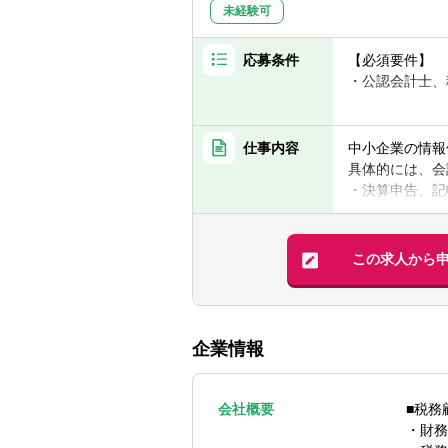
未経験可
応募条件
【必須要件】
・公認会計士、
【歓迎要件】
顧問先担当経験
仕事内容
中小企業の情報
具体的には、会
・決算申告、記
・顧問先を訪問
・その他経営支
※基本浜松周辺
この求人から
■組織体制：
相続・医療・経
が良いです。ま
企業情報
※平均年齢31
■企業の方向性
会社概要
■税務
・ミッション…
・財務
・ビジョン…「