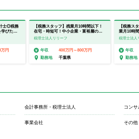
計士◎税務
【税務スタッフ】残業月10時間以下！
【税務スタ
を学びたい
在宅・時短可！中小企業・富裕層のコ
業月10時
ンサルティングに強み！
サルティン
税理士法人リリーフ
税理士法人
00万円
400万円～800万円
年収
年収
千葉県
勤務地
勤務地
会計事務所・税理士法人
コンサ
事業会社
その他