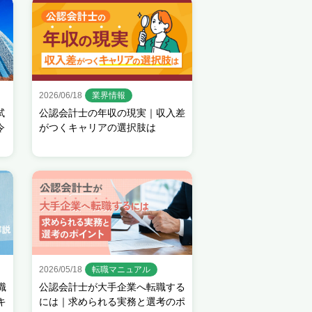
2026/06/18
業界情報
試
公認会計士の年収の現実｜収入差
令
がつくキャリアの選択肢は
2026/05/18
転職マニュアル
職
公認会計士が大手企業へ転職する
キ
には｜求められる実務と選考のポ