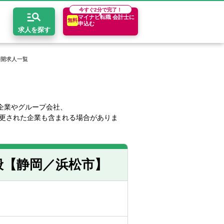
今すぐ
2分で完了！
マイナビ転職 会計士に
無料
申込む
求人を探す
公開求人一覧
開求人とは？
ちコンテンツ
エリア別求人情報
セスマップ
コンサルティングファーム
関東・首都圏
年収診断
企業やグループ会社、
更された企業も含まれる場合がありま
者の転職Q&A
会計事務所・税理士法人
関西
キャリア診断
イド
事業会社
東海
般【静岡／浜松市】