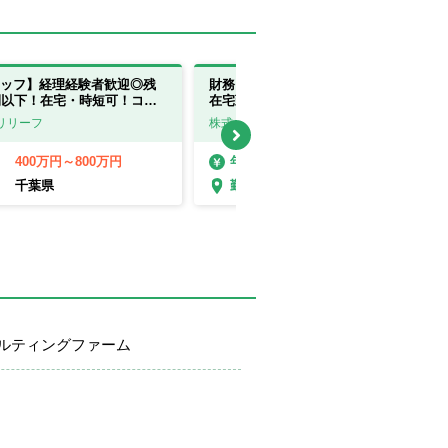
ッフ】経理経験者歓迎◎残
財務コンサルタント｜未経験大歓迎！
間以下！在宅・時短可！コン
在宅勤務（週2～3回）/転勤なし/年休
グに強み！
125日【東京都】
リリーフ
株式会社古田土経営
400万円～800万円
400万円～600万円
年収
千葉県
東京都
勤務地
ルティングファーム