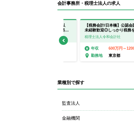
会計事務所・税理士法人の求人
【税理士有資格者】残業月10時間以
【税務会計/日本橋】公認会
下！在宅・時短可！中小企業と富裕層
未経験歓迎◎しっかり税務
向けのコンサルティングに強み！
方
税理士法人リリーフ
税理士法人令和会計社
600万円～1000万円
600万円～12
年収
年収
千葉県
東京都
勤務地
勤務地
業種別で探す
監査法人
金融機関