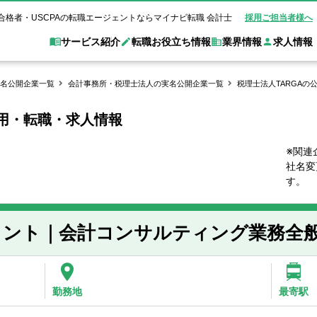
合格者・USCPAの転職エージェントならマイナビ転職 会計士
採用ご担当者様へ
サービス紹介
転職お役立ち情報
業界情報
求人情報
名公開企業一覧
会計事務所・税理士法人の実名公開企業一覧
税理士法人TARGAの
採用・転職・求人情報
職 会計士とは？
Web面談サービス
非公
転職ガイド
験情報
別求人情報
業界別求人情報
業界トピックス
転職活動お役立
ド
個別転職相談会・セミナー
アク
ポイント
申し込み手順
女性会計士の転職
監査法人
業界情報の記事一覧
転職お役立ち情報
金融機関
※関連
社名変
質問
キャリアアドバイザーのご紹介
転職の方へ
覧
試験合格
USCPAの転職
会計士が活躍できる転職先
会計士・試験合格
す。
会計事務所・税理士法人
事業会社
れ
転職成功事例
の転職の方へ
の流れ
米国公認会計士）
未経験分野への転職
監査法人
WEB面接完全ガ
タント｜会計コンサルティング業務全
コンサルティングファー
ム
勤務地
最寄駅