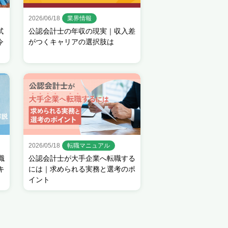
2026/06/18
業界情報
試
公認会計士の年収の現実｜収入差
令
がつくキャリアの選択肢は
2026/05/18
転職マニュアル
職
公認会計士が大手企業へ転職する
キ
には｜求められる実務と選考のポ
イント