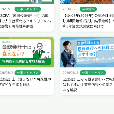
026/07/13
仕事・キャリア
2026/06/19
業界情報
USCPA（米国公認会計士）の取
【令和8年(2026年) 公認会計士
得で人生は変わる？キャリアのへ
験第Ⅱ回短答式試験 結果速報】
の影響と可能性を解説
和8年論文式試験に向けて
026/05/18
仕事・キャリア
2026/05/18
仕事・キャリア
公認会計士は食えない？将来性や
公認会計士から投資銀行への転
現実的な年収を解説
はおすすめ？業務内容や必要ス
ルを解説