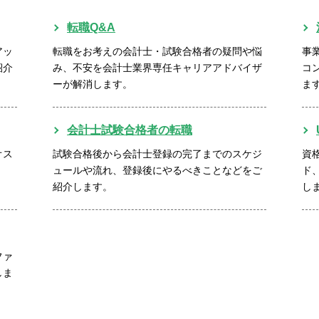
転職Q&A
アッ
転職をお考えの会計士・試験合格者の疑問や悩
事
紹介
み、不安を会計士業界専任キャリアアドバイザ
コ
ーが解消します。
ま
会計士試験合格者の転職
オス
試験合格後から会計士登録の完了までのスケジ
資
ュールや流れ、登録後にやるべきことなどをご
ド
紹介します。
し
ファ
しま