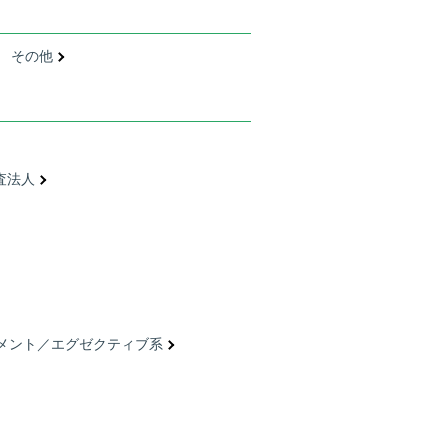
その他
査法人
メント／エグゼクティブ系