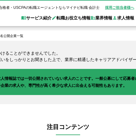
合格者・USCPAの転職エージェントならマイナビ転職 会計士
採用ご担当者様へ
サービス紹介
転職お役立ち情報
業界情報
求人情報
名公開企業一覧
職 会計士とは？
Web面談サービス
非公
転職ガイド
験情報
別求人情報
業界別求人情報
業界トピックス
転職活動お役立
つけることができませんでした。
思いをしっかりとお聞きした上で、業界に精通したキャリアアドバイザ
ド
個別転職相談会・セミナー
アク
ポイント
申し込み手順
女性会計士の転職
監査法人
業界情報の記事一覧
転職お役立ち情報
金融機関
質問
キャリアアドバイザーのご紹介
転職の方へ
覧
試験合格
USCPAの転職
会計士が活躍できる転職先
会計士・試験合格
求人情報誌では一切公開されていない求人のことです。一般公募にして応募者
会計事務所・税理士法人
事業会社
れ
転職成功事例
手企業の求人や、専門性が高く希少な求人に出会える可能性もあります。
の転職の方へ
の流れ
米国公認会計士）
未経験分野への転職
監査法人
WEB面接完全ガ
コンサルティングファー
ム
注目コンテンツ