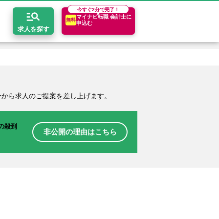
今すぐ
2分で完了！
マイナビ転職 会計士に
無料
申込む
求人を探す
開求人とは？
ちコンテンツ
エリア別求人情報
ーから求人のご提案を差し上げます。
セスマップ
コンサルティングファーム
関東・首都圏
年収診断
者の転職Q&A
会計事務所・税理士法人
関西
キャリア診断
の殺到
非公開の理由はこちら
イド
事業会社
東海