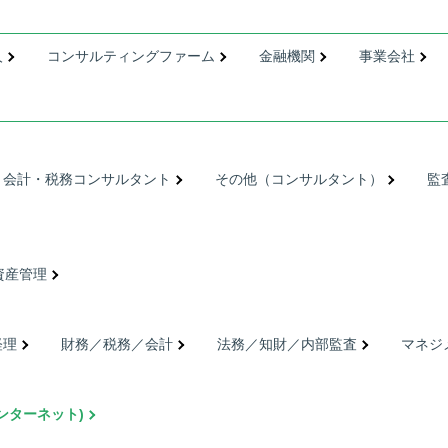
人
コンサルティングファーム
金融機関
事業会社
・会計・税務コンサルタント
その他（コンサルタント）
監
資産管理
経理
財務／税務／会計
法務／知財／内部監査
マネジ
ンターネット)