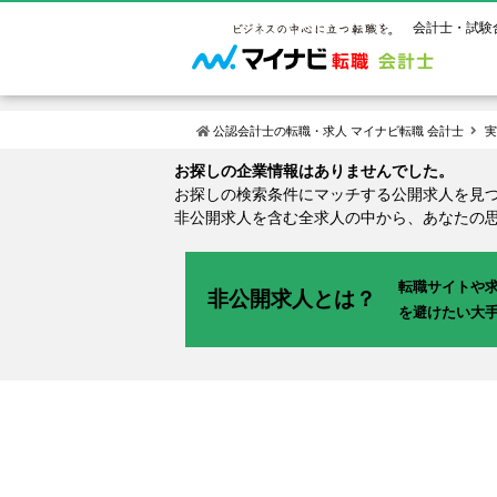
会計士・試験
公認会計士の転職・求人 マイナビ転職 会計士
実
お探しの企業情報はありませんでした。
マイナビ転
ご状況別
会計士試
保有資格
お探しの検索条件にマッチする公開求人を見
非公開求人を含む全求人の中から、あなたの
ご利用ガイ
年齢別転職
受験資格・
公認会計士
よくあるご
はじめての
試験科目一
公認会計士
サービス紹介
転職サイトや
転職お役立ち情報
業界情報
非公開求人とは？
ご利用の流
を避けたい大
2回目以降
試験合格後
USCPA（
求人情報