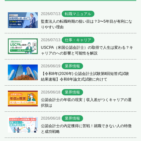
2026/07/13
転職マニュアル
監査法人の転職時期の狙い目は？3〜5年目が有利にな
りやすい理由
2026/07/13
仕事・キャリア
USCPA（米国公認会計士）の取得で人生は変わる？キ
ャリアのへの影響と可能性を解説
2026/06/19
業界情報
【令和8年(2026年) 公認会計士試験第Ⅱ回短答式試験
結果速報】令和8年論文式試験に向けて
2026/06/18
業界情報
公認会計士の年収の現実｜収入差がつくキャリアの選
択肢は
2026/06/18
業界情報
公認会計士の内定獲得に苦戦！就職できない人の特徴
と成功戦略