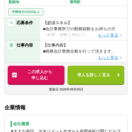
転職お役立ち情報
勤務地
最寄駅
年間休日120日以上
ご利用ガイド
応募条件
【必須スキル】
非公開求人とは？
■会計事務所での勤務経験をお持ちの方
（目安 経験１年以上）
サービス紹介
仕事内容
【仕事内容】
【歓迎スキル】
■税務会計業務全般を行って頂きます。
転職お役立ち情報
■税理士科目合格者 3科目以上
■税理士有資格者
【具体的には】
業界情報
■法人・個人に対する会計支援
この求人から
【組織構成／その他】
求人を詳しく見る
■税務申告
求人情報
申し込む
■組織構成 代表 30代男性
■経理業務効率化支援等
税務スタッフ3名（20代～30代メンバがー
■資産税コンサルティング
更新日
2026年08月05日
中心です）
※未経験分野がある方には、丁寧にご指導し
■繁忙期である1月～5月は遅くなることもご
ますのでご安心ください。
ざいますが、
企業情報
それ以外の時期は定時退社も多いです。
【顧問先について】
専門学校や大学院通学にも理解のある事務
法人個人ともに担当しています。
所であり、勉強と実務経験の両立には適し
会社概要
クラウド会計(マネーフォワードなど)導入も
た環境です。
※まえだ会計、マネジメントサポート合同会社は同じビルフ
進めており、記帳代行などの手作業割合は