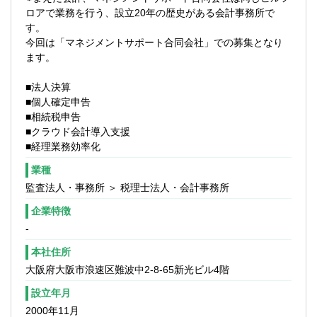
■在宅勤務にも対応できるよう、システム整
ロアで業務を行う、設立20年の歴史がある会計事務所で
減少しています。
備もされています。
す。
事業承継や相続資産税分野の取り扱いもあ
今回は「マネジメントサポート合同会社」での募集となり
り、経験を積む中で関与していただくこと
ます。
も可能です。
■法人決算
【使用ツール、システム】
■個人確定申告
ミロク会計、マネーフォワード、弥生な
■相続税申告
ど。
■クラウド会計導入支援
Excelを使った業務も発生します。
■経理業務効率化
業種
監査法人・事務所 ＞ 税理士法人・会計事務所
企業特徴
-
本社住所
大阪府大阪市浪速区難波中2-8-65新光ビル4階
設立年月
2000年11月