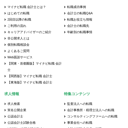
マイナビ転職 会計士とは？
転職成功事例
はじめての転職
会計士の転職Q&A
2回目以降の転職
転職お役立ち情報
ご利用の流れ
会計士の転職先
キャリアアドバイザーのご紹介
年齢別の転職事情
非公開求人とは
個別転職相談会
よくあるご質問
Web面談サービス
【関東・首都圏版】マイナビ転職 会計
士
【関西版】マイナビ転職 会計士
【東海版】マイナビ転職 会計士
求人情報
特集コンテンツ
求人検索
監査法人への転職
実名公開企業
会計事務所・税理士法人への転職
公認会計士
コンサルティングファームへの転職
公認会計士試験合格
事業会社への転職