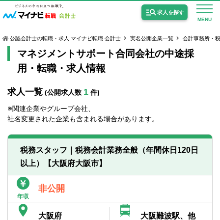
求人を探す
MENU
公認会計士の転職・求人 マイナビ転職 会計士
実名公開企業一覧
会計事務所・
マネジメントサポート合同会社の中途採
用・転職・求人情報
求人一覧
1
(公開求人数
件)
公認会計士の求人
※関連企業やグループ会社、
監査法人の求人
社名変更された企業も含まれる場合があります。
公認会計士試験合格向けの求人
税務スタッフ｜税務会計業務全般（年間休日120日
USCPA（米国公認会計士）の求人
以上）【大阪府大阪市】
女性会計士の転職
非公開
年収
個別転職相談会・セミナー
大阪府
大阪難波駅、他