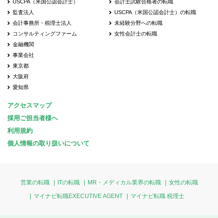
USCPA（米国公認会計士）
会計士試験合格者の転職
監査法人
USCPA（米国公認会計士）の転職
会計事務所・税理士法人
未経験分野への転職
コンサルティングファーム
女性会計士の転職
金融機関
事業会社
東京都
大阪府
愛知県
アクセスマップ
採用ご担当者様へ
利用規約
個人情報の取り扱いについて
営業の転職
ITの転職
MR・メディカル業界の転職
女性の転職
マイナビ転職EXECUTIVE AGENT
マイナビ転職 税理士