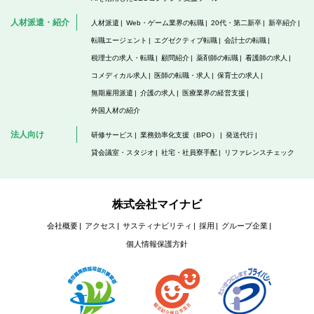
人材派遣・紹介
人材派遣
Web・ゲーム業界の転職
20代・第二新卒
新卒紹介
転職エージェント
エグゼクティブ転職
会計士の転職
税理士の求人・転職
顧問紹介
薬剤師の転職
看護師の求人
コメディカル求人
医師の転職・求人
保育士の求人
無期雇用派遣
介護の求人
医療業界の経営支援
外国人材の紹介
法人向け
研修サービス
業務効率化支援（BPO）
発送代行
貸会議室・スタジオ
社宅・社員寮手配
リファレンスチェック
株式会社マイナビ
会社概要
アクセス
サスティナビリティ
採用
グループ企業
個人情報保護方針