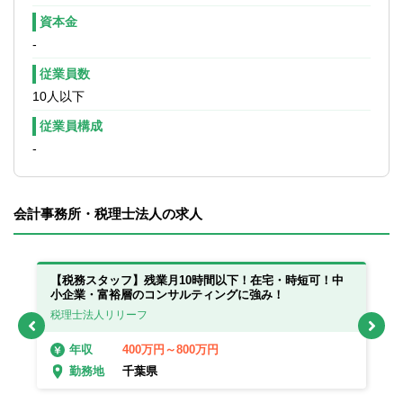
資本金
-
従業員数
10人以下
従業員構成
-
会計事務所・税理士法人の求人
っ
【税務スタッフ】残業月10時間以下！在宅・時短可！中
【
小企業・富裕層のコンサルティングに強み！
在
税理士法人リリーフ
税
400万円～800万円
年収
千葉県
勤務地