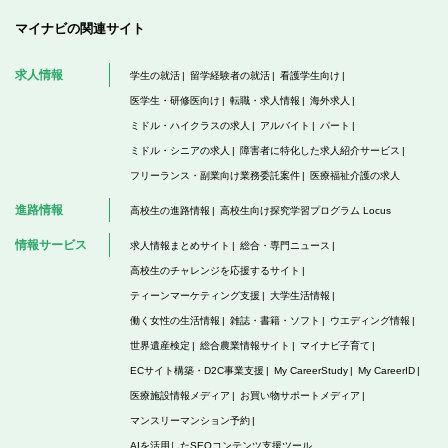
マイナビの関連サイト
求人情報
学生の就活
留学経験者の就活
看護学生向け
医学生・研修医向け
転職・求人情報
海外求人
ミドル・ハイクラスの求人
アルバイト
パート
ミドル・シニアの求人
障害者に特化した求人紹介サービス
フリーランス・副業向け業務委託案件
医療福祉介護の求人
進路情報
高校生の進路情報
高校生向け探究学習プログラム Locus
情報サービス
求人情報まとめサイト
総合・専門ニュース
高校生のチャレンジを応援するサイト
ティーンマーケティング支援
大学生活情報
働く女性の生活情報
雑誌・書籍・ソフト
ウエディング情報
世界遺産検定
総合農業情報サイト
マイナビ子育て
ECサイト構築・D2C事業支援
My CareerStudy
My CareerID
医療施設情報メディア
お買い物サポートメディア
マンスリーマンション予約
AIを活用したSEOコンテンツ支援ツール