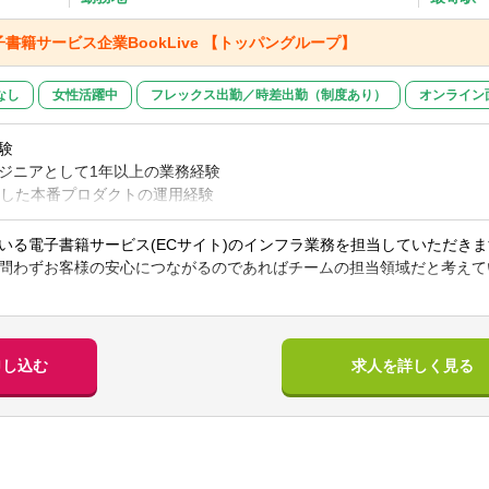
書籍サービス企業BookLive 【トッパングループ】
なし
女性活躍中
フレックス出勤／時差出勤（制度あり）
オンライン
験
ジニアとして1年以上の業務経験
した本番プロダクトの運用経験
バの運用経験
語利用経験
いる電子書籍サービス(ECサイト)のインフラ業務を担当していただき
問わずお客様の安心につながるのであればチームの担当領域だと考えて
験
稼働させるために現状維持の運用も必要ですが、
験
続的に稼働させるため、新しい技術の調査・学習・導入にも積極的に取
aなどによるシステム開発経験
用した業務効率化も推進しています。
申し込む
求人を詳しく見る
経験
大きい業務に取り組みたい方や技術が好きな方はやりがいを持って働け
経験
例】
ure as Code(Terraformなど)運用経験
行う業務(主にECサイトシステムの開発チームからの依頼)
s運用経験
したインフラストラクチャの設計、構築、運用、保守