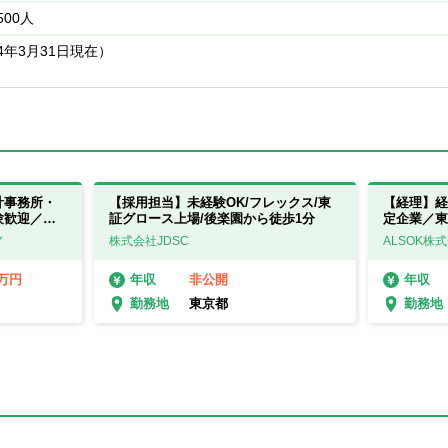
500人
24年3月31日現在）
計事務所・
【採用担当】未経験OK/フレックス/東
【経理】経
験歓迎／東
証グロース上場/後楽園から徒歩1分
定企業／東
ア
株式会社JDSC
ALSOK株
0万円
非公開
年収
年収
東京都
勤務地
勤務地