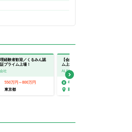
理経験者歓迎／くるみん認
【会計税務】公認会計士歓迎！プライ
証プライム上場！
ム上場！※東京 赤坂
式会社
ALSOK株式会社
550万円～800万円
650万円～800万円
年収
東京都
東京都
勤務地