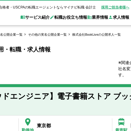
合格者・USCPAの転職エージェントならマイナビ転職 会計士
採用ご担当者様へ
サービス紹介
転職お役立ち情報
業界情報
求人情報
名公開企業一覧
その他の実名公開企業一覧
株式会社BookLiveの公開求人一覧
途採用・転職・求人情報
職 会計士とは？
Web面談サービス
非公
転職ガイド
験情報
別求人情報
業界別求人情報
業界トピックス
転職活動お役立
ド
個別転職相談会・セミナー
アク
ポイント
申し込み手順
女性会計士の転職
監査法人
業界情報の記事一覧
転職お役立ち情報
金融機関
※関連
社名変
質問
キャリアアドバイザーのご紹介
転職の方へ
覧
試験合格
USCPAの転職
会計士が活躍できる転職先
会計士・試験合格
す。
会計事務所・税理士法人
事業会社
れ
転職成功事例
の転職の方へ
の流れ
米国公認会計士）
未経験分野への転職
監査法人
WEB面接完全ガ
ウドエンジニア】電子書籍ストア ブッ
コンサルティングファー
ム
東京都
勤務地
最寄駅