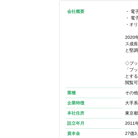
・マイクロサー
→CI/CD・
・自ら課題を発
会社概要
・ 電
求める人物像
→業務効率化
・ 電
・人の役に立つ
→パフォーマ
・オリ
・コミュニケー
→技術トレンド
→チームの方針
外部の勉強会
202
→業務におけ
→開発者体験の向上
ス成長
・主体性を持っ
→SLI/SLO
と堅調
→問題点や改
→AI/ML技術
・効率化、最適
◇ブッ
・知的好奇心が
【利用している
「ブッ
EKS、EC2、ECR
とする
CodeBuild、W
閲覧可
業種
【利用している
その他
Karpenter、KE
企業特徴
大手系
NewRelic、D
本社住所
東京都
【この仕事で得
設立年月
2011
自己裁量権が大
技術調査/スキ
資本金
27億3