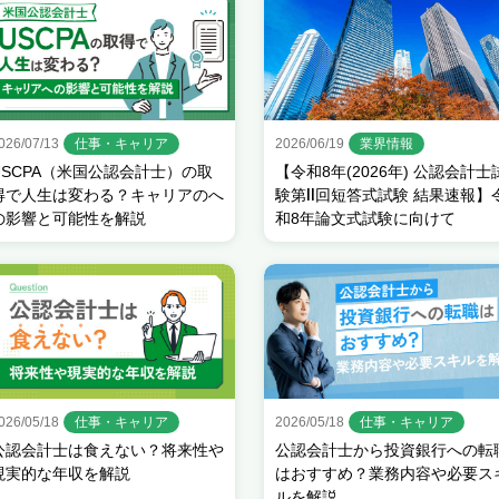
026/07/13
仕事・キャリア
2026/06/19
業界情報
USCPA（米国公認会計士）の取
【令和8年(2026年) 公認会計士
得で人生は変わる？キャリアのへ
験第Ⅱ回短答式試験 結果速報】
の影響と可能性を解説
和8年論文式試験に向けて
026/05/18
仕事・キャリア
2026/05/18
仕事・キャリア
公認会計士は食えない？将来性や
公認会計士から投資銀行への転
現実的な年収を解説
はおすすめ？業務内容や必要ス
ルを解説