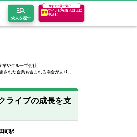
今すぐ
2分で完了！
マイナビ転職 会計士に
無料
申込む
求人を探す
開求人とは？
ちコンテンツ
エリア別求人情報
セスマップ
コンサルティングファーム
関東・首都圏
年収診断
企業やグループ会社、
更された企業も含まれる場合がありま
者の転職Q&A
会計事務所・税理士法人
関西
キャリア診断
イド
事業会社
東海
クライブの成長を支
田町駅