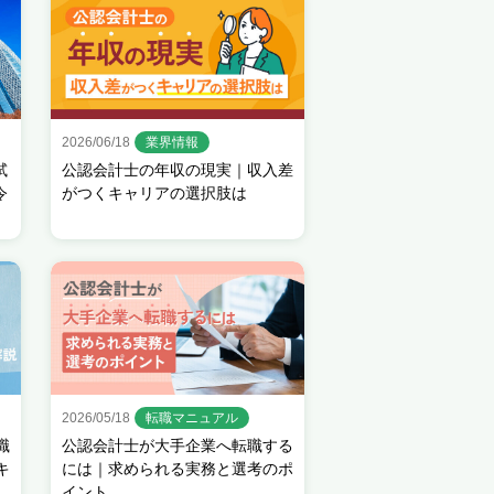
2026/06/18
業界情報
試
公認会計士の年収の現実｜収入差
令
がつくキャリアの選択肢は
2026/05/18
転職マニュアル
職
公認会計士が大手企業へ転職する
キ
には｜求められる実務と選考のポ
イント