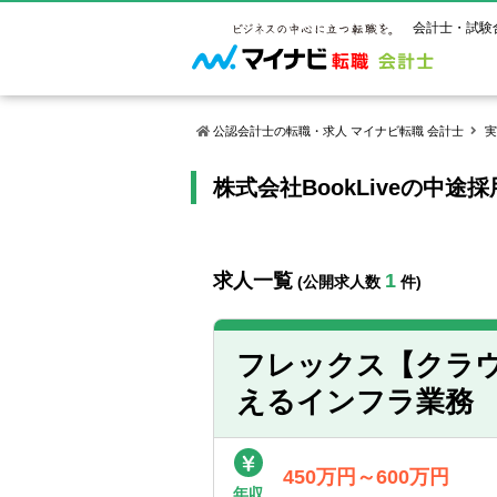
会計士・試験
公認会計士の転職・求人 マイナビ転職 会計士
実
株式会社BookLiveの中
マイナビ転
ご状況別
会計士試
保有資格
ご利用ガイ
年齢別転職
受験資格・
公認会計士
よくあるご
はじめての
試験科目一
公認会計士
求人一覧
1
(公開求人数
件)
サービス紹介
転職お役立ち情報
業界情報
ご利用の流
2回目以降
試験合格後
USCPA（
求人情報
フレックス【クラ
えるインフラ業務
450万円～600万円
年収