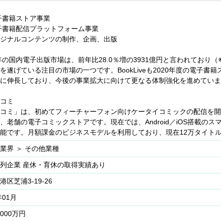
ビス基盤の構築もしくは運用経験
テスト・モニタリングの構築、運用
見して解決までを行う業務
子書籍ストア事業
のためのツールの作成
子書籍配信プラットフォーム事業
ことが好きな方
ンス改善の各種取り組み
ジナルコンテンツの制作、企画、出版
ション能力の高い方
の動向調査/導入検討
検討など、ブレスト形式で会議を実施する機会が多いので積極的に発
・セミナー・イベントへの参加も奨励しています。
0年の国内電子出版市場は、前年比28.0％増の3931億円と言われてお
る裁量権が大きいので、適切に報告・連絡・相談ができる方を求めてい
のための基盤開発(Platform Engineering)
を遂げている注目の市場の一つです。BookLiveも2020年度の電子書
て行動できる方
の設定・運用
に伸長しており、今後の事業拡大に向けて更なる体制強化を進めていま
善点を自ら発見し進んで実行できる方を求めています。
の活用
化が好きな方
コミ
旺盛で新しいもの好きな方
AWSサービス】
コミ」は、初めてフィーチャーフォン向けケータイコミックの配信を開
、ECS、Fargate、Lambda、S3、EFS、RDS(Aurora)、Amazon Redsh
、老舗の電子コミックストアです。現在では、Android／iOS搭載の
AF、ElastiCache、OpenSearch Service、kinesis、SQS、SNS、SES
能です。月額課金のビジネスモデルを利用しており、現在12万タイト
ツール】
業界 ＞ その他業種
DA、Jenkins、Docker、Digdag、GitHub Enterprise、GitHub Copilot、
列企業 産休・育休の取得実績あり
ataDog、各種MCPサーバ
港区芝浦3-19-26
られるもの】
年01月
きいので学んだ知識を直接業務で活かせる機会が多いです。
ル習得を奨励しているので、積極的にスキルアップを目指す方には適し
,000万円