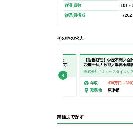
従業員数
101～
従業員構成
（20
その他の求人
【経理（公認会計士）】プライム上
【財務経理】学歴不問／会
場！経理/会計/税務など幅広く経験可
税理士法人歓迎／業界未経
能！ ※東京 赤坂
京・新宿
ALSOK株式会社
株式会社ベネッセスタイルケ
650万円～1000万円
430万円～60
年収
年収
東京都
東京都
勤務地
勤務地
業種別で探す