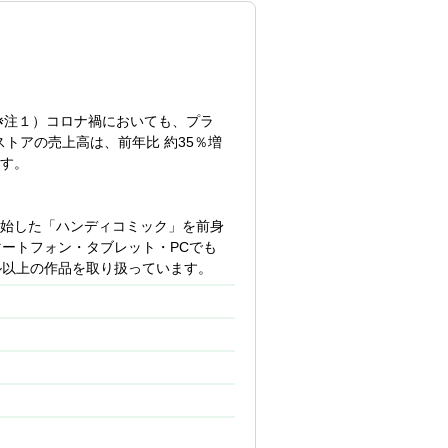
言してくれる方を求めています。
り（※注１）コロナ禍においても、プラ
ます。
籍ストアの売上高は、前年比 約35％増
す。
始した「ハンディコミック」を前身
ift、DynamoDB、CodePipeline、
スマートフォン・タブレット・PCでも
、ELB、Bedrockなど
ル以上の作品を取り扱っています。
Terraform、Packer、Slack、
た環境です。