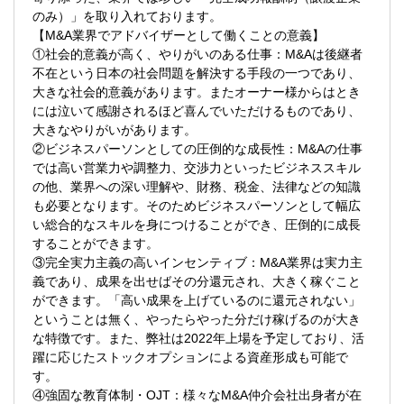
のみ）」を取り入れております。
やりがいのあるポジションです。
【M&A業界でアドバイザーとして働くことの意義】
①社会的意義が高く、やりがいのある仕事：M&Aは後継者
不在という日本の社会問題を解決する手段の一つであり、
大きな社会的意義があります。またオーナー様からはとき
には泣いて感謝されるほど喜んでいただけるものであり、
大きなやりがいがあります。
②ビジネスパーソンとしての圧倒的な成長性：M&Aの仕事
では高い営業力や調整力、交渉力といったビジネススキル
の他、業界への深い理解や、財務、税金、法律などの知識
も必要となります。そのためビジネスパーソンとして幅広
い総合的なスキルを身につけることができ、圧倒的に成長
することができます。
③完全実力主義の高いインセンティブ：M&A業界は実力主
義であり、成果を出せばその分還元され、大きく稼ぐこと
ができます。「高い成果を上げているのに還元されない」
ということは無く、やったらやった分だけ稼げるのが大き
な特徴です。また、弊社は2022年上場を予定しており、活
躍に応じたストックオプションによる資産形成も可能で
す。
④強固な教育体制・OJT：様々なM&A仲介会社出身者が在