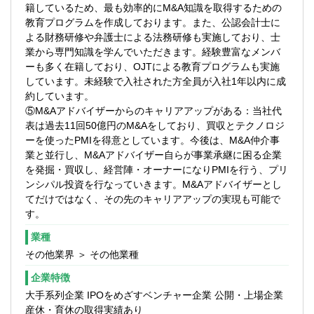
籍しているため、最も効率的にM&A知識を取得するための
教育プログラムを作成しております。また、公認会計士に
よる財務研修や弁護士による法務研修も実施しており、士
業から専門知識を学んでいただきます。経験豊富なメンバ
ーも多く在籍しており、OJTによる教育プログラムも実施
しています。未経験で入社された方全員が入社1年以内に成
約しています。
⑤M&Aアドバイザーからのキャリアアップがある：当社代
表は過去11回50億円のM&Aをしており、買収とテクノロジ
ーを使ったPMIを得意としています。今後は、M&A仲介事
業と並行し、M&Aアドバイザー自らが事業承継に困る企業
を発掘・買収し、経営陣・オーナーになりPMIを行う、プリ
ンシパル投資を行なっていきます。M&Aアドバイザーとし
てだけではなく、その先のキャリアアップの実現も可能で
す。
業種
その他業界 ＞ その他業種
企業特徴
大手系列企業 IPOをめざすベンチャー企業 公開・上場企業
産休・育休の取得実績あり