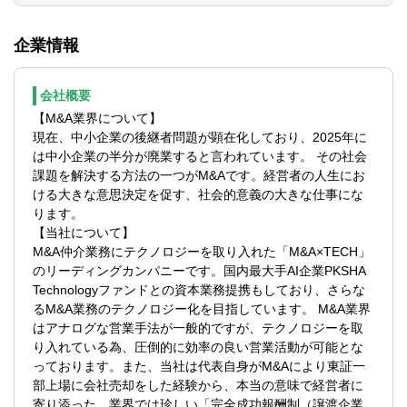
■企業価値の算定、財務内容の調査等
あり、M&Aのスキーム検討や提案書レビュ
■各種書面、提案書のレビュー及びアドバイ
ーにおいて、具体的なアドバイスができる
企業情報
ス
方
■社内向け研修・教育の実施
■積極的にコミュニケーションを取りにいけ
る方、コミュニケーションがお好きな方
会社概要
【ポジションの魅力】
【M&A業界について】
同社では現在国内最多の案件数を抱えてい
現在、中小企業の後継者問題が顕在化しており、2025年に
ます。
は中小企業の半分が廃業すると言われています。 その社会
それらの案件に対して、専門的な観点から
課題を解決する方法の一つがM&Aです。経営者の人生にお
アドバイスやディールのサポートを行って
ける大きな意思決定を促す、社会的意義の大きな仕事にな
いただきます。
ります。
社内の一相談役のような役割ではなく、
【当社について】
M&Aアドバイザー・案件にしっかり併走
M&A仲介業務にテクノロジーを取り入れた「M&A×TECH」
し、共に成約に導いていただくため、自身
のリーディングカンパニーです。国内最大手AI企業PKSHA
の介在価値を強く感じられるポジションで
Technologyファンドとの資本業務提携もしており、さらな
す。
るM&A業務のテクノロジー化を目指しています。 M&A業界
また、同社には大型案件も一定数あり、ま
はアナログな営業手法が一般的ですが、テクノロジーを取
た、案件規模に関わらず複雑なスキームを
り入れている為、圧倒的に効率の良い営業活動が可能とな
利用するケースも多くあるため、そういっ
っております。また、当社は代表自身がM&Aにより東証一
た場面で知識や経験を存分に活かしていた
部上場に会社売却をした経験から、本当の意味で経営者に
だくことができます。
寄り添った、業界では珍しい「完全成功報酬制（譲渡企業
社内からも社外からも感謝される、非常に