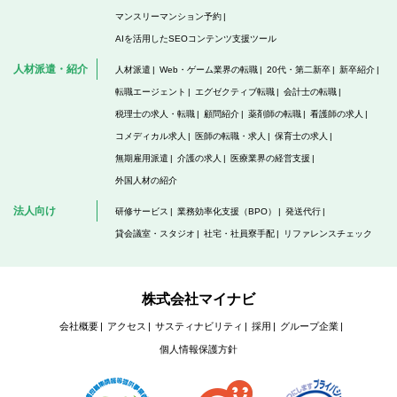
マンスリーマンション予約
AIを活用したSEOコンテンツ支援ツール
人材派遣・紹介
人材派遣
Web・ゲーム業界の転職
20代・第二新卒
新卒紹介
転職エージェント
エグゼクティブ転職
会計士の転職
税理士の求人・転職
顧問紹介
薬剤師の転職
看護師の求人
コメディカル求人
医師の転職・求人
保育士の求人
無期雇用派遣
介護の求人
医療業界の経営支援
外国人材の紹介
法人向け
研修サービス
業務効率化支援（BPO）
発送代行
貸会議室・スタジオ
社宅・社員寮手配
リファレンスチェック
株式会社マイナビ
会社概要
アクセス
サスティナビリティ
採用
グループ企業
個人情報保護方針