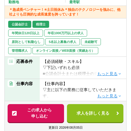
転職お役立ち情報
勤務地
最寄駅
＊急成長ベンチャー！※土日祝休み＊独自のテクノロジーを強みに、他
社よりも圧倒的な成長速度を誇っています！
ご利用ガイド
公認会計士
税理士
非公開求人とは？
年間休日120日以上
年収1000万円以上の求人
サービス紹介
原則として転勤なし
5名以上募集の求人
未経験可
管理職求人
オンライン面接／WEB面接（実績あり）
転職お役立ち情報
応募条件
【必須経験・スキル】
業界情報
▽下記いずれも必須
■公認会計士または税理士の資格をお持ちの
求人情報
方
仕事内容
【仕事内容】
■M&Aの実務経験がある方（M&A業界、監
▽主に以下の業務に従事していただきま
査法人、会計事務所など）
す。
■M&Aのディールにおける会計・税務等に関
【歓迎経験・スキル】
する助言
この求人から
■コーポレートアドバイザー実務経験
求人を詳しく見る
■案件のディールサポート（同席・同行あり
申し込む
■営業視点や感覚をもってM&Aアドバイザー
／出張可能性あり）
と併走いただける方
■M&A実行のためのスキームの検討・提案
更新日
2026年08月05日
■財務DDやバリュエーションの実務経験が