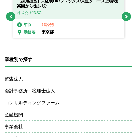
／
【採用担当】未経験OK/フレックス/東証グロース上場/後
【
楽園から徒歩1分
イ
株式会社JDSC
A
非公開
年収
東京都
勤務地
業種別で探す
監査法人
会計事務所・税理士法人
コンサルティングファーム
金融機関
事業会社