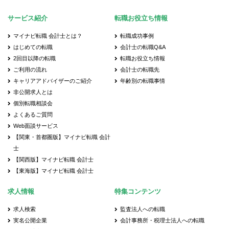
サービス紹介
転職お役立ち情報
マイナビ転職 会計士とは？
転職成功事例
はじめての転職
会計士の転職Q&A
2回目以降の転職
転職お役立ち情報
ご利用の流れ
会計士の転職先
キャリアアドバイザーのご紹介
年齢別の転職事情
非公開求人とは
個別転職相談会
よくあるご質問
Web面談サービス
【関東・首都圏版】マイナビ転職 会計
士
【関西版】マイナビ転職 会計士
【東海版】マイナビ転職 会計士
求人情報
特集コンテンツ
求人検索
監査法人への転職
実名公開企業
会計事務所・税理士法人への転職