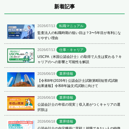
新着記事
2026/07/13
転職マニュアル
監査法人の転職時期の狙い目は？3〜5年目が有利にな
りやすい理由
2026/07/13
仕事・キャリア
USCPA（米国公認会計士）の取得で人生は変わる？キ
ャリアのへの影響と可能性を解説
2026/06/19
業界情報
【令和8年(2026年) 公認会計士試験第Ⅱ回短答式試験
結果速報】令和8年論文式試験に向けて
2026/06/18
業界情報
公認会計士の年収の現実｜収入差がつくキャリアの選
択肢は
2026/06/18
業界情報
公認会計士の内定獲得に苦戦！就職できない人の特徴