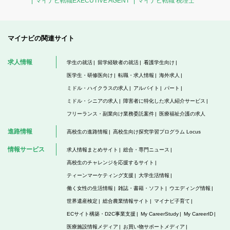
マイナビ転職EXECUTIVE AGENT
マイナビ転職 税理士
マイナビの関連サイト
求人情報
学生の就活
留学経験者の就活
看護学生向け
医学生・研修医向け
転職・求人情報
海外求人
ミドル・ハイクラスの求人
アルバイト
パート
ミドル・シニアの求人
障害者に特化した求人紹介サービス
フリーランス・副業向け業務委託案件
医療福祉介護の求人
進路情報
高校生の進路情報
高校生向け探究学習プログラム Locus
情報サービス
求人情報まとめサイト
総合・専門ニュース
高校生のチャレンジを応援するサイト
ティーンマーケティング支援
大学生活情報
働く女性の生活情報
雑誌・書籍・ソフト
ウエディング情報
世界遺産検定
総合農業情報サイト
マイナビ子育て
ECサイト構築・D2C事業支援
My CareerStudy
My CareerID
医療施設情報メディア
お買い物サポートメディア