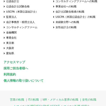
公認会計士
コンサルティングファームへの転職
公認会計士試験合格
事業会社への転職
USCPA（米国公認会計士）
会計士試験合格者の転職
監査法人
USCPA（米国公認会計士）の転職
会計事務所・税理士法人
未経験分野への転職
コンサルティングファーム
女性会計士の転職
金融機関
事業会社
東京都
大阪府
愛知県
アクセスマップ
採用ご担当者様へ
利用規約
個人情報の取り扱いについて
営業の転職
ITの転職
MR・メディカル業界の転職
女性の転職