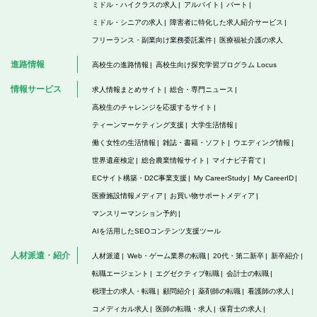
ミドル・ハイクラスの求人
アルバイト
パート
ミドル・シニアの求人
障害者に特化した求人紹介サービス
フリーランス・副業向け業務委託案件
医療福祉介護の求人
進路情報
高校生の進路情報
高校生向け探究学習プログラム Locus
情報サービス
求人情報まとめサイト
総合・専門ニュース
高校生のチャレンジを応援するサイト
ティーンマーケティング支援
大学生活情報
働く女性の生活情報
雑誌・書籍・ソフト
ウエディング情報
世界遺産検定
総合農業情報サイト
マイナビ子育て
ECサイト構築・D2C事業支援
My CareerStudy
My CareerID
医療施設情報メディア
お買い物サポートメディア
マンスリーマンション予約
AIを活用したSEOコンテンツ支援ツール
人材派遣・紹介
人材派遣
Web・ゲーム業界の転職
20代・第二新卒
新卒紹介
転職エージェント
エグゼクティブ転職
会計士の転職
税理士の求人・転職
顧問紹介
薬剤師の転職
看護師の求人
コメディカル求人
医師の転職・求人
保育士の求人