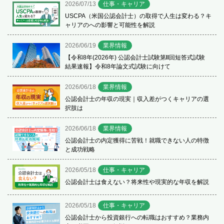
2026/07/13
仕事・キャリア
USCPA（米国公認会計士）の取得で人生は変わる？キ
ャリアのへの影響と可能性を解説
2026/06/19
業界情報
【令和8年(2026年) 公認会計士試験第Ⅱ回短答式試験
結果速報】令和8年論文式試験に向けて
2026/06/18
業界情報
公認会計士の年収の現実｜収入差がつくキャリアの選
択肢は
2026/06/18
業界情報
公認会計士の内定獲得に苦戦！就職できない人の特徴
と成功戦略
2026/05/18
仕事・キャリア
公認会計士は食えない？将来性や現実的な年収を解説
2026/05/18
仕事・キャリア
公認会計士から投資銀行への転職はおすすめ？業務内