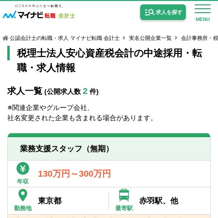
求人を探す
MENU
公認会計士の転職・求人 マイナビ転職 会計士
実名公開企業一覧
会計事務所・
税理士法人安心資産税会計の中途採用・転
職・求人情報
求人一覧
2
(公開求人数
件)
公認会計士の求人
※関連企業やグループ会社、
監査法人の求人
社名変更された企業も含まれる場合があります。
公認会計士試験合格向けの求人
業務支援スタッフ（無期）
USCPA（米国公認会計士）の求人
130万円～300万円
年収
女性会計士の転職
東京都
赤羽駅、他
個別転職相談会・セミナー
勤務地
最寄駅