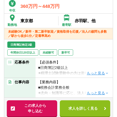
あなたの志向・知識等に応じ、法人税務・
360万円～448万円
相続税務に幅広く携わっていただくことが
年収
可能です。
※法人だけではなく資産税にも関与すること
東京都
赤羽駅、他
で、バランスの取れた職務経験を得ること
勤務地
最寄駅
ができます
未経験OK／新卒・第二新卒歓迎／資格取得を応援／法人の顧問も多数
／駅から徒歩1分／定着率高め
【使用ソフト】
■TKC
日商簿記検定2級
■JDL
年間休日120日以上
未経験可
新卒可
■弥生会計
応募条件
【必須条件】
■日商簿記2級以上
※税理士試験受験中の方は資格不問
仕事内容
【業務内容】
※未経験歓迎、新卒・第二新卒も歓迎しま
■税務会計業務全般
す。
※志向・知識等に応じ、法人税務・相続税務
に幅広く携わっていただくことが可能で
す。
この求人から
求人を詳しく見る
※法人だけではなく資産税にも関与すること
申し込む
で、バランスの取れた職務経験を得ること