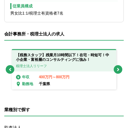
従業員構成
男女比1:1/税理士有資格者7名
会計事務所・税理士法人の求人
っ
【税務スタッフ】残業月10時間以下！在宅・時短可！中
【
小企業・富裕層のコンサルティングに強み！
在
税理士法人リリーフ
税
400万円～800万円
年収
千葉県
勤務地
業種別で探す
監査法人