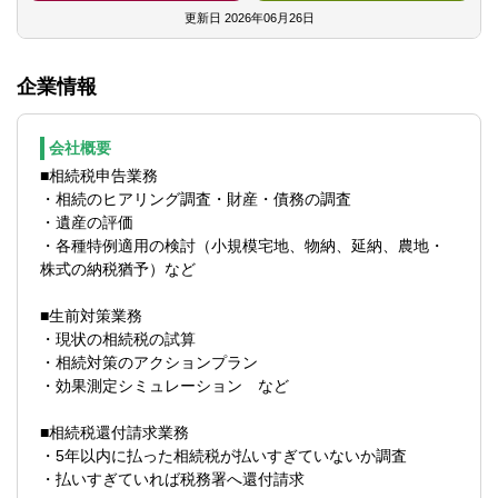
ができます。
更新日
2026年06月26日
【使用ソフト】
企業情報
■TKC
■JDL
■弥生会計
会社概要
■相続税申告業務
・相続のヒアリング調査・財産・債務の調査
・遺産の評価
・各種特例適用の検討（小規模宅地、物納、延納、農地・
株式の納税猶予）など
■生前対策業務
・現状の相続税の試算
・相続対策のアクションプラン
・効果測定シミュレーション など
■相続税還付請求業務
・5年以内に払った相続税が払いすぎていないか調査
・払いすぎていれば税務署へ還付請求