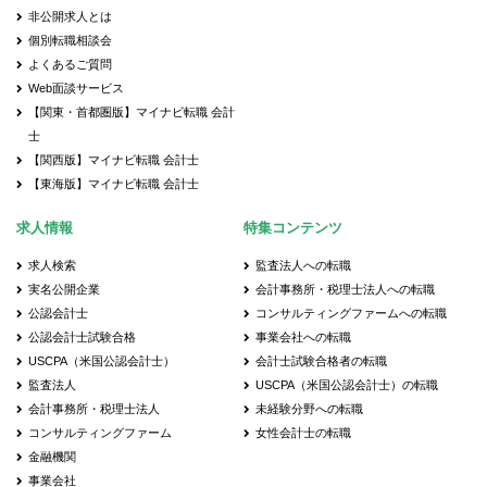
非公開求人とは
個別転職相談会
よくあるご質問
Web面談サービス
【関東・首都圏版】マイナビ転職 会計
士
【関西版】マイナビ転職 会計士
【東海版】マイナビ転職 会計士
求人情報
特集コンテンツ
求人検索
監査法人への転職
実名公開企業
会計事務所・税理士法人への転職
公認会計士
コンサルティングファームへの転職
公認会計士試験合格
事業会社への転職
USCPA（米国公認会計士）
会計士試験合格者の転職
監査法人
USCPA（米国公認会計士）の転職
会計事務所・税理士法人
未経験分野への転職
コンサルティングファーム
女性会計士の転職
金融機関
事業会社