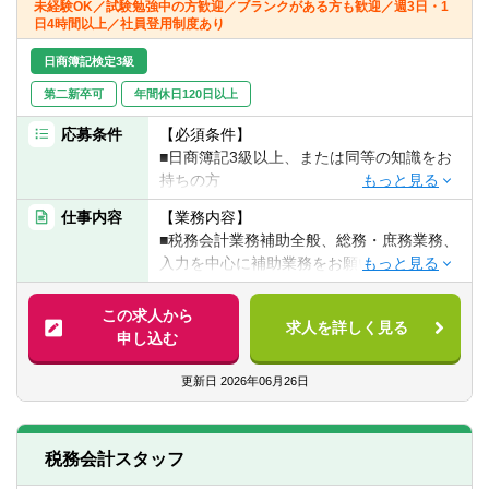
未経験OK／試験勉強中の方歓迎／ブランクがある方も歓迎／週3日・1
転職お役立ち情報
日4時間以上／社員登用制度あり
ご利用ガイド
日商簿記検定3級
第二新卒可
年間休日120日以上
非公開求人とは？
応募条件
【必須条件】
サービス紹介
■日商簿記3級以上、または同等の知識をお
持ちの方
転職お役立ち情報
■社会人経験1年以上の方
仕事内容
【業務内容】
※会計事務所での実務経験をお持ちの方は歓
業界情報
■税務会計業務補助全般、総務・庶務業務、
迎！
入力を中心に補助業務をお願いいたしま
求人情報
す。
この求人から
求人を詳しく見る
【具体的には】
申し込む
■仕訳、入力
■決算、申告書の作成
更新日
2026年06月26日
■ローデータの取得、収集
■各種データの作成、管理
■総務、労務に関する各種業務 など
税務会計スタッフ