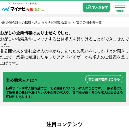
求人を探す
MENU
公認会計士の転職・求人 マイナビ転職 会計士
実名公開企業一覧
お探しの企業情報はありませんでした。
お探しの検索条件にマッチする公開求人を見つけることができませんで
した。
非公開求人を含む全求人の中から、あなたの思いをしっかりとお聞きし
公認会計士の求人
た上で、業界に精通したキャリアアドバイザーから求人のご提案を差し
上げます。
監査法人の求人
公認会計士試験合格向けの求人
非公開の理由はこちら
非公開求人とは？
転職サイトや求人情報誌では一切公開されていない求人のことです。一般公募にし
USCPA（米国公認会計士）の求人
て応募者の殺到を避けたい大手企業の求人や、専門性が高く希少な求人に出会える
可能性もあります。
女性会計士の転職
個別転職相談会・セミナー
注目コンテンツ