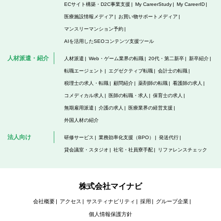
ECサイト構築・D2C事業支援
My CareerStudy
My CareerID
医療施設情報メディア
お買い物サポートメディア
マンスリーマンション予約
AIを活用したSEOコンテンツ支援ツール
人材派遣・紹介
人材派遣
Web・ゲーム業界の転職
20代・第二新卒
新卒紹介
転職エージェント
エグゼクティブ転職
会計士の転職
税理士の求人・転職
顧問紹介
薬剤師の転職
看護師の求人
コメディカル求人
医師の転職・求人
保育士の求人
無期雇用派遣
介護の求人
医療業界の経営支援
外国人材の紹介
法人向け
研修サービス
業務効率化支援（BPO）
発送代行
貸会議室・スタジオ
社宅・社員寮手配
リファレンスチェック
株式会社マイナビ
会社概要
アクセス
サスティナビリティ
採用
グループ企業
個人情報保護方針