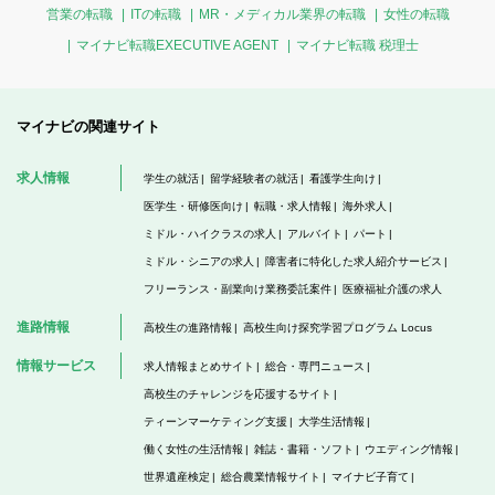
営業の転職
ITの転職
MR・メディカル業界の転職
女性の転職
マイナビ転職EXECUTIVE AGENT
マイナビ転職 税理士
マイナビの関連サイト
求人情報
学生の就活
留学経験者の就活
看護学生向け
医学生・研修医向け
転職・求人情報
海外求人
ミドル・ハイクラスの求人
アルバイト
パート
ミドル・シニアの求人
障害者に特化した求人紹介サービス
フリーランス・副業向け業務委託案件
医療福祉介護の求人
進路情報
高校生の進路情報
高校生向け探究学習プログラム Locus
情報サービス
求人情報まとめサイト
総合・専門ニュース
高校生のチャレンジを応援するサイト
ティーンマーケティング支援
大学生活情報
働く女性の生活情報
雑誌・書籍・ソフト
ウエディング情報
世界遺産検定
総合農業情報サイト
マイナビ子育て