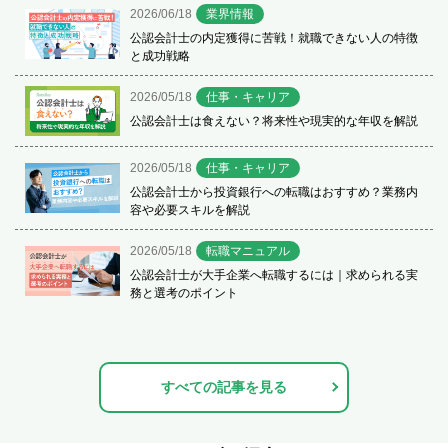
2026/06/18
業界情報
公認会計士の内定獲得に苦戦！就職できない人の特徴
と成功戦略
2026/05/18
仕事・キャリア
公認会計士は食えない？将来性や現実的な年収を解説
2026/05/18
仕事・キャリア
公認会計士から投資銀行への転職はおすすめ？業務内
容や必要スキルを解説
2026/05/18
転職マニュアル
公認会計士が大手企業へ転職するには｜求められる実
務と選考のポイント
すべての記事を見る