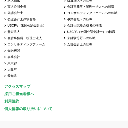
求人検索
監査法人への転職
実名公開企業
会計事務所・税理士法人への転職
公認会計士
コンサルティングファームへの転職
公認会計士試験合格
事業会社への転職
USCPA（米国公認会計士）
会計士試験合格者の転職
監査法人
USCPA（米国公認会計士）の転職
会計事務所・税理士法人
未経験分野への転職
コンサルティングファーム
女性会計士の転職
金融機関
事業会社
東京都
大阪府
愛知県
アクセスマップ
採用ご担当者様へ
利用規約
個人情報の取り扱いについて