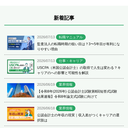
新着記事
2026/07/13
転職マニュアル
監査法人の転職時期の狙い目は？3〜5年目が有利にな
りやすい理由
2026/07/13
仕事・キャリア
USCPA（米国公認会計士）の取得で人生は変わる？キ
ャリアのへの影響と可能性を解説
2026/06/19
業界情報
【令和8年(2026年) 公認会計士試験第Ⅱ回短答式試験
結果速報】令和8年論文式試験に向けて
2026/06/18
業界情報
公認会計士の年収の現実｜収入差がつくキャリアの選
択肢は