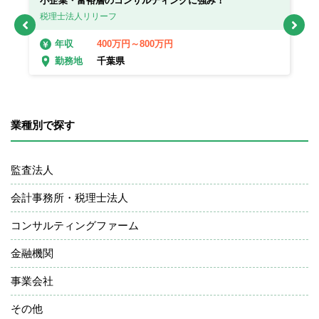
小企業・富裕層のコンサルティングに強み！
在
税理士法人リリーフ
税
400万円～800万円
年収
千葉県
勤務地
業種別で探す
監査法人
会計事務所・税理士法人
コンサルティングファーム
金融機関
事業会社
その他