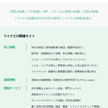
営業の転職
ITの転職
MR・メディカル業界の転職
女性の転職
マイナビ転職EXECUTIVE AGENT
マイナビ転職 税理士
マイナビの関連サイト
求人情報
学生の就活
留学経験者の就活
看護学生向け
医学生・研修医向け
転職・求人情報
海外求人
ミドル・ハイクラスの求人
アルバイト
パート
ミドル・シニアの求人
障害者に特化した求人紹介サービス
フリーランス・副業向け業務委託案件
医療福祉介護の求人
進路情報
高校生の進路情報
高校生向け探究学習プログラム Locus
情報サービス
求人情報まとめサイト
総合・専門ニュース
高校生のチャレンジを応援するサイト
ティーンマーケティング支援
大学生活情報
働く女性の生活情報
雑誌・書籍・ソフト
ウエディング情報