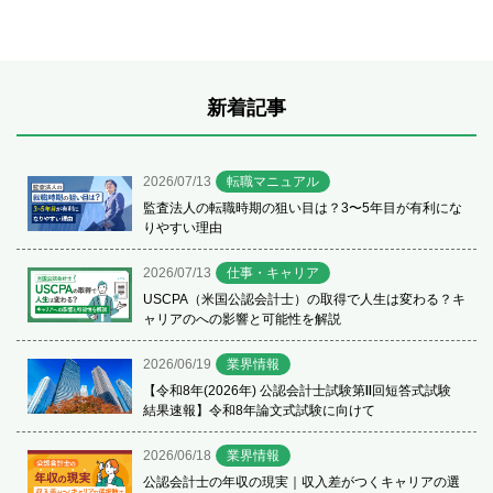
新着記事
2026/07/13
転職マニュアル
監査法人の転職時期の狙い目は？3〜5年目が有利にな
りやすい理由
2026/07/13
仕事・キャリア
USCPA（米国公認会計士）の取得で人生は変わる？キ
ャリアのへの影響と可能性を解説
2026/06/19
業界情報
【令和8年(2026年) 公認会計士試験第Ⅱ回短答式試験
結果速報】令和8年論文式試験に向けて
2026/06/18
業界情報
公認会計士の年収の現実｜収入差がつくキャリアの選