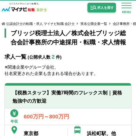
求人を探す
MENU
公認会計士の転職・求人 マイナビ転職 会計士
実名公開企業一覧
会計事務所・
ブリッジ税理士法人／株式会社ブリッジ総
合会計事務所の中途採用・転職・求人情報
求人一覧
2
(公開求人数
件)
公認会計士の求人
※関連企業やグループ会社、
監査法人の求人
社名変更された企業も含まれる場合があります。
公認会計士試験合格向けの求人
【税務スタッフ】実働7時間のフレックス制｜資格
USCPA（米国公認会計士）の求人
勉強中の方歓迎
女性会計士の転職
600万円～800万円
年収
個別転職相談会・セミナー
東京都
浜松町駅、他