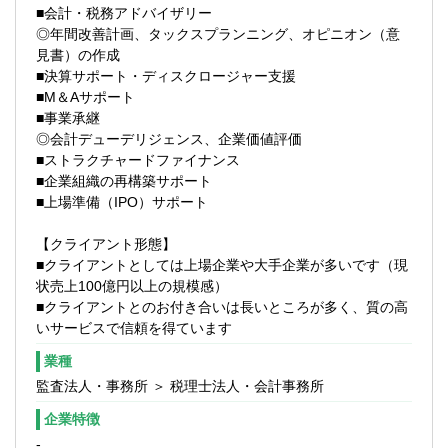
度あり（業務をお任せできるようになれ
■会計・税務アドバイザリー
ば、週2日程度）
◎年間改善計画、タックスプランニング、オピニオン（意
見書）の作成
■決算サポート・ディスクロージャー支援
■M＆Aサポート
■事業承継
◎会計デューデリジェンス、企業価値評価
■ストラクチャードファイナンス
■企業組織の再構築サポート
■上場準備（IPO）サポート
【クライアント形態】
■クライアントとしては上場企業や大手企業が多いです（現
状売上100億円以上の規模感）
■クライアントとのお付き合いは長いところが多く、質の高
いサービスで信頼を得ています
業種
監査法人・事務所 ＞ 税理士法人・会計事務所
企業特徴
-