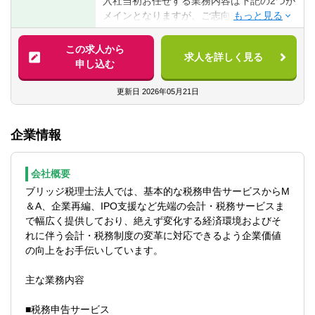
入社当初お任せする業務内容は下記の2つが
■上場企業の会計・申告経験
メインとなりますが、ご志向や経験値次第
では、税務・会計業務も経験出来る職場環
【求める人物像】
境です。
この求人から
■コミュニケーション力が高い方
求人を詳しく見る
申し込む
■チームで成し遂げることにやりがいを感じ
■記帳・申告書作成
ていただける方
■その他税理士補助業務
更新日
2026年05月21日
■明るくやる気のある方
※ご志向次第で経験可能な業務内容の一例
企業情報
1.税務申告サービス
【働き方について】
2.会計・税務アドバイザリー
■月140時間勤務を基準に管理をしておりま
3.決算サポート・ディスクロージャー支援
す（7時間×20日）
会社概要
4.M＆Aサポート
※法定通りの8時間と比較すると、月20時間
ブリッジ税理士法人では、基本的な税務申告サービスからM
5.ストラクチャードファイナンス 等々
ほど業務時間が少なく、
＆A、企業再編、IPO支援など先端の会計・税務サービスま
もちろん所定の140時間を超過した場合は別
で幅広く提供しており、絶えず変化する経済環境およびそ
※将来のキャリアパス
途、残業代が支払われます。
れに伴う会計・税務制度の変革に対応できるよう企業価値
上記業務を経験し、一担当者としてご活躍
の向上をお手伝いしています。
頂くことも可能です。
■月ごとの勤務時間管理となりますので、6
時間勤務の日や、平日にお休みを作ること
主な業務内容
※試験勉強中の方については、残業時間を適
もできます。
宜相談し、業務担当を割振りますのでご安
■フレックスタイム制あり・リモート勤務制
■税務申告サービス
心下さい。