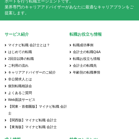
ポートを行う転職エージェントです。
業界専門のキャリアアドバイザーがあなたに最適なキャリアプランをご
提案します。
サービス紹介
転職お役立ち情報
マイナビ転職 会計士とは？
転職成功事例
はじめての転職
会計士の転職Q&A
2回目以降の転職
転職お役立ち情報
ご利用の流れ
会計士の転職先
キャリアアドバイザーのご紹介
年齢別の転職事情
非公開求人とは
個別転職相談会
よくあるご質問
Web面談サービス
【関東・首都圏版】マイナビ転職 会計
士
【関西版】マイナビ転職 会計士
【東海版】マイナビ転職 会計士