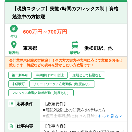
1.税務申告サービス
【働き方について】
【税務スタッフ】実働7時間のフレックス制｜資格
2.会計・税務アドバイザリー
■月140時間勤務を基準に管理をしておりま
勉強中の方歓迎
3.決算サポート・ディスクロージャー支援
す（7時間×20日）
4.M＆Aサポート
※法定通りの8時間と比較すると、月20時間
5.ストラクチャードファイナンス 等々
600万円～700万円
ほど業務時間が少なく、
年収
もちろん所定の140時間を超過した場合は別
※将来のキャリアパス
途、残業代が支払われます。
東京都
浜松町駅、他
上記業務を経験し、一担当者としてご活躍
勤務地
最寄駅
頂くことも可能です。
■月ごとの勤務時間管理となりますので、6
会計業界未経験の方歓迎！！その方の実力や志向に応じて業務をお任せ
時間勤務の日や、平日にお休みを作ること
致します！簿記などの資格を活かしたい方歓迎です！
※試験勉強中の方については、残業時間を適
もできます。
宜相談し、業務担当を割振りますのでご安
第二新卒可
年間休日120日以上
■フレックスタイム制あり・リモート勤務制
原則として転勤なし
心下さい。
度あり（業務をお任せできるようになれ
未経験可
リモートワーク／在宅勤務（制度あり）
ば、週2日程度）
フレックス出勤／時差出勤（制度あり）
応募条件
【必須要件】
■簿記2級以上の知識をお持ちの方
■税理士事務所における経験3年以上
仕事内容
【仕事内容】
【歓迎要件】