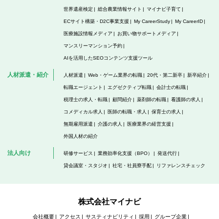
世界遺産検定
総合農業情報サイト
マイナビ子育て
ECサイト構築・D2C事業支援
My CareerStudy
My CareerID
医療施設情報メディア
お買い物サポートメディア
マンスリーマンション予約
AIを活用したSEOコンテンツ支援ツール
人材派遣・紹介
人材派遣
Web・ゲーム業界の転職
20代・第二新卒
新卒紹介
転職エージェント
エグゼクティブ転職
会計士の転職
税理士の求人・転職
顧問紹介
薬剤師の転職
看護師の求人
コメディカル求人
医師の転職・求人
保育士の求人
無期雇用派遣
介護の求人
医療業界の経営支援
外国人材の紹介
法人向け
研修サービス
業務効率化支援（BPO）
発送代行
貸会議室・スタジオ
社宅・社員寮手配
リファレンスチェック
株式会社マイナビ
会社概要
アクセス
サスティナビリティ
採用
グループ企業