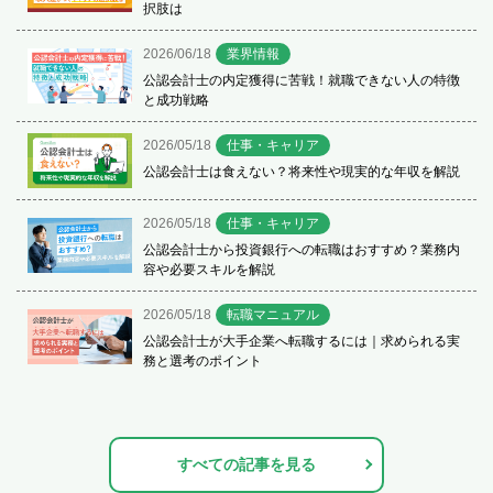
択肢は
2026/06/18
業界情報
公認会計士の内定獲得に苦戦！就職できない人の特徴
と成功戦略
2026/05/18
仕事・キャリア
公認会計士は食えない？将来性や現実的な年収を解説
2026/05/18
仕事・キャリア
公認会計士から投資銀行への転職はおすすめ？業務内
容や必要スキルを解説
2026/05/18
転職マニュアル
公認会計士が大手企業へ転職するには｜求められる実
務と選考のポイント
すべての記事を見る