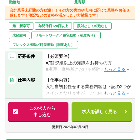
転職お役立ち情報
勤務地
最寄駅
会計業界未経験の方歓迎！！その方の実力や志向に応じて業務をお任せ
致します！簿記などの資格を活かしたい方歓迎です！
ご利用ガイド
第二新卒可
年間休日120日以上
原則として転勤なし
非公開求人とは？
未経験可
リモートワーク／在宅勤務（制度あり）
サービス紹介
フレックス出勤／時差出勤（制度あり）
転職お役立ち情報
応募条件
【必須要件】
■簿記2級以上の知識をお持ちの方
業界情報
■税理士事務所における経験3年以上
仕事内容
【仕事内容】
求人情報
【歓迎要件】
入社当初お任せする業務内容は下記の2つが
■上場企業の会計・申告経験
メインとなりますが、ご志向や経験値次第
では、税務・会計業務も経験出来る職場環
【求める人物像】
境です。
この求人から
■コミュニケーション力が高い方
求人を詳しく見る
申し込む
■チームで成し遂げることにやりがいを感じ
■記帳・申告書作成
ていただける方
■その他税理士補助業務
更新日
2026年07月24日
■明るくやる気のある方
※ご志向次第で経験可能な業務内容の一例