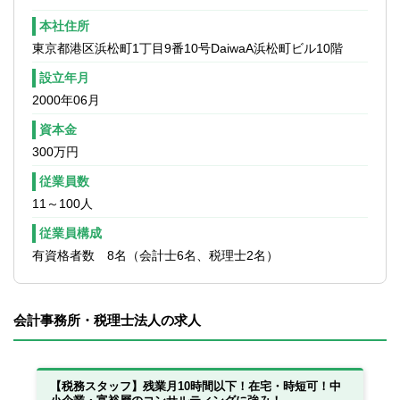
本社住所
東京都港区浜松町1丁目9番10号DaiwaA浜松町ビル10階
設立年月
2000年06月
資本金
300万円
従業員数
11～100人
従業員構成
有資格者数 8名（会計士6名、税理士2名）
会計事務所・税理士法人の求人
っ
【税務スタッフ】残業月10時間以下！在宅・時短可！中
【