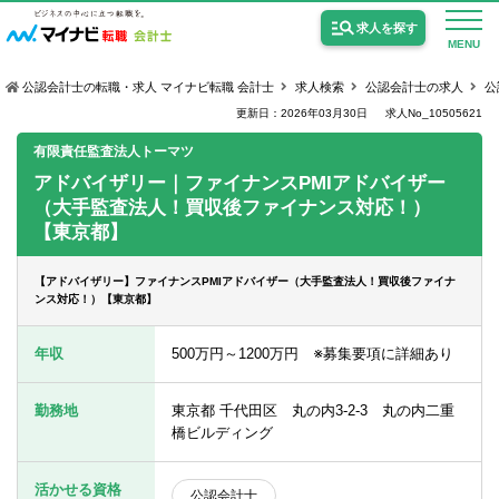
求人を探す
MENU
公認会計士の転職・求人 マイナビ転職 会計士
求人検索
公認会計士の求人
公
更新日：2026年03月30日
求人No_10505621
有限責任監査法人トーマツ
アドバイザリー｜ファイナンスPMIアドバイザー
（大手監査法人！買収後ファイナンス対応！）
公認会計士の求人
【東京都】
監査法人の求人
【アドバイザリー】ファイナンスPMIアドバイザー（大手監査法人！買収後ファイナ
公認会計士試験合格向けの求人
ンス対応！）【東京都】
USCPA（米国公認会計士）の求人
年収
500万円～1200万円 ※募集要項に詳細あり
勤務地
東京都 千代田区 丸の内3-2-3 丸の内二重
女性会計士の転職
橋ビルディング
個別転職相談会・セミナー
活かせる資格
公認会計士