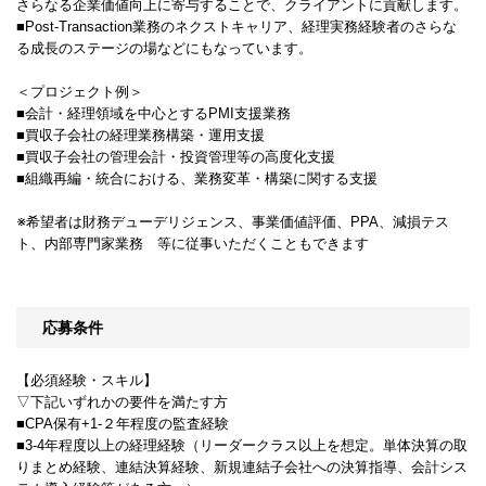
さらなる企業価値向上に寄与することで、クライアントに貢献します。
■Post-Transaction業務のネクストキャリア、経理実務経験者のさらな
る成長のステージの場などにもなっています。
＜プロジェクト例＞
■会計・経理領域を中心とするPMI支援業務
■買収子会社の経理業務構築・運用支援
■買収子会社の管理会計・投資管理等の高度化支援
■組織再編・統合における、業務変革・構築に関する支援
※希望者は財務デューデリジェンス、事業価値評価、PPA、減損テス
ト、内部専門家業務 等に従事いただくこともできます
応募条件
【必須経験・スキル】
▽下記いずれかの要件を満たす方
■CPA保有+1-２年程度の監査経験
■3-4年程度以上の経理経験（リーダークラス以上を想定。単体決算の取
りまとめ経験、連結決算経験、新規連結子会社への決算指導、会計シス