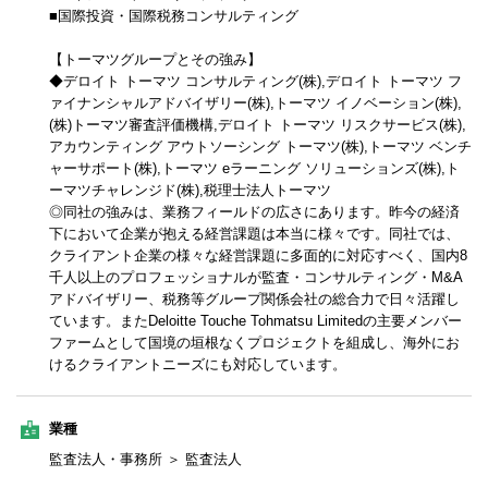
■国際投資・国際税務コンサルティング
【トーマツグループとその強み】
◆デロイト トーマツ コンサルティング(株),デロイト トーマツ フ
ァイナンシャルアドバイザリー(株),トーマツ イノベーション(株),
(株)トーマツ審査評価機構,デロイト トーマツ リスクサービス(株),
アカウンティング アウトソーシング トーマツ(株),トーマツ ベンチ
ャーサポート(株),トーマツ eラーニング ソリューションズ(株),ト
ーマツチャレンジド(株),税理士法人トーマツ
◎同社の強みは、業務フィールドの広さにあります。昨今の経済
下において企業が抱える経営課題は本当に様々です。同社では、
クライアント企業の様々な経営課題に多面的に対応すべく、国内8
千人以上のプロフェッショナルが監査・コンサルティング・M&A
アドバイザリー、税務等グループ関係会社の総合力で日々活躍し
ています。またDeloitte Touche Tohmatsu Limitedの主要メンバー
ファームとして国境の垣根なくプロジェクトを組成し、海外にお
けるクライアントニーズにも対応しています。
業種
監査法人・事務所 ＞ 監査法人