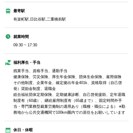
最寄駅
有楽町駅,日比谷駅,二重橋前駅
就業時間
09:30 ~ 17:30
福利厚生・手当
残業手当、資格手当、通勤手当
健康保険、労災保険、厚生年金保険、団体生命保険、雇用保険
その他制度、企業年金、確定拠出年金401k、資格取得（自己啓
発）奨励金制度、退職金
総合福祉団体定期保険、定期健康診断、自己啓発援助、定年退職
制度有（60歳）、継続雇用制度有（65歳まで）、固定時間外手
当・専門業務型裁量労働制の適用あり（職種・職位による） ※勤
務地から公共交通機関で100km圏内での居住をお願いしています
休日・休暇