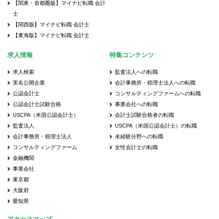
【関東・首都圏版】マイナビ転職 会計
士
【関西版】マイナビ転職 会計士
【東海版】マイナビ転職 会計士
求人情報
特集コンテンツ
求人検索
監査法人への転職
実名公開企業
会計事務所・税理士法人への転職
公認会計士
コンサルティングファームへの転職
公認会計士試験合格
事業会社への転職
USCPA（米国公認会計士）
会計士試験合格者の転職
監査法人
USCPA（米国公認会計士）の転職
会計事務所・税理士法人
未経験分野への転職
コンサルティングファーム
女性会計士の転職
金融機関
事業会社
東京都
大阪府
愛知県