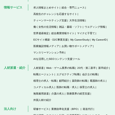
情報サービス
求人情報まとめサイト
総合・専門ニュース
高校生のチャレンジを応援するサイト
ティーンマーケティング支援
大学生活情報
働く女性の生活情報
雑誌・書籍・ソフト
ウエディング情報
世界遺産検定
総合農業情報サイト
マイナビ子育て
ECサイト構築・D2C事業支援
My CareerStudy
My CareerID
医療施設情報メディア
お買い物サポートメディア
マンスリーマンション予約
AIを活用したSEOコンテンツ支援ツール
人材派遣・紹介
人材派遣
Web・ゲーム業界の転職
20代・第二新卒
新卒紹介
転職エージェント
エグゼクティブ転職
会計士の転職
税理士の求人・転職
顧問紹介
薬剤師の転職
看護師の求人
コメディカル求人
医師の転職・求人
保育士の求人
無期雇用派遣
介護の求人
医療業界の経営支援
外国人材の紹介
法人向け
研修サービス
業務効率化支援（BPO）
発送代行