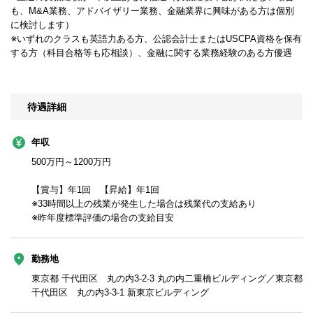
も、M&A業務、アドバイザリー業務、金融業界に興味がある方は個別
に検討します）
※いずれのクラスも英語力ある方、公認会計士またはUSCPA資格を保有
する方（科目合格等も応相談）、金融に関する業務経験のある方優遇
待遇詳細
年収
500万円～1200万円
【賞与】年1回 【昇給】年1回
※33時間以上の残業が発生した場合は残業代の支給あり
※昨年度標準評価の場合の支給目安
勤務地
東京都 千代田区 丸の内3-2-3 丸の内二重橋ビルディング／東京都
千代田区 丸の内3-3-1 新東京ビルディング