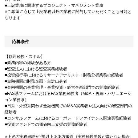
■上記業務に関連するプロジェクト・マネジメント業務
※ご希望に応じて上記業務以外の業務に関与していただくことも可能と
なります
応募条件
【歓迎経験・スキル】
■業務内容の経験がある方
■監査法人における監査実務経験者
■投資銀行等におけるリサーチアナリスト・財務分析業務の経験者
■金融機関の財務企画・主計出身者
■金融機関の事業管理・事業投資・経営企画部門での実務経験者
■FAS系ファームにおけるFAS業務経験者（M&A・再編・バリュエーシ
ョン業務系）
■日系・外資系問わず金融機関でのM&A実務者や法人向けの審査部門の
経験者
■コンサルファームにおけるコーポレートファイナンス関連実務経験者
■投資ファンドでの価値向上支援の実務経験者
※上述の実務経験が2年以上ある方優遇（実務経験年数が満たない場合