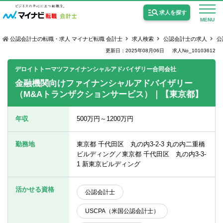
求人を探す
MENU
公認会計士の転職・求人 マイナビ転職 会計士
求人検索
公認会計士の求人
公
更新日：2025年08月06日
求人No_10103612
デロイトトーマツファイナンシャルアドバイザリー合同会社
金融機関向けファイナンシャルアドバイザリー
（M&Aトランザクションサービス）｜【東京都】
公認会計士の求人
監査法人の求人
年収
500万円～1200万円
公認会計士試験合格向けの求人
勤務地
東京都 千代田区 丸の内3-2-3 丸の内二重橋
USCPA（米国公認会計士）の求人
ビルディング／東京都 千代田区 丸の内3-3-
1 新東京ビルディング
女性会計士の転職
活かせる資格
公認会計士
個別転職相談会・セミナー
USCPA（米国公認会計士）