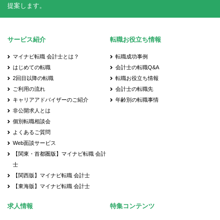
提案します。
サービス紹介
転職お役立ち情報
マイナビ転職 会計士とは？
転職成功事例
はじめての転職
会計士の転職Q&A
2回目以降の転職
転職お役立ち情報
ご利用の流れ
会計士の転職先
キャリアアドバイザーのご紹介
年齢別の転職事情
非公開求人とは
個別転職相談会
よくあるご質問
Web面談サービス
【関東・首都圏版】マイナビ転職 会計
士
【関西版】マイナビ転職 会計士
【東海版】マイナビ転職 会計士
求人情報
特集コンテンツ