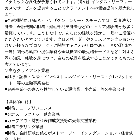
イナミックな変化が予想されています。我々は インダストリーフォー
カスでサービスを提供することでクライアントへの価値提供を最大化し
ます。
■金融機関向けM&Aトランザクションサービスチームでは、監査法人出
身者、金融機関の財務・経理部門出身者などのキャリア経験者が数多く
活躍しています。こうした中で、あなたの経験を活かし、是非ご活躍い
ただきたいと考えています。クロスボーダーやクロスファンクションを
含めた様々なプロジェクトに関与することが可能であり、M&A取引の
一連に関わる幅広い提供業務や金融機関の最先端サービスなどに対する
深い知見・経験を身につけ、自らの成長を達成することができるものと
考えています。
▽主なクライアント業種
■銀行・証券・保険・インベストマネジメント・リース・クレジットカ
ード 等の金融事業会社
■金融事業への参入を検討している通信業、小売業、等の事業会社
【具体的には】
■財務デューデリジェンス
■会計ストラクチャー助言業務
■カーブアウト財務諸表作成支援等の売却支援業務
■財務モデリング業務
■財務、会計領域に係るポストマージャーインテグレーション（経営統
合）支援