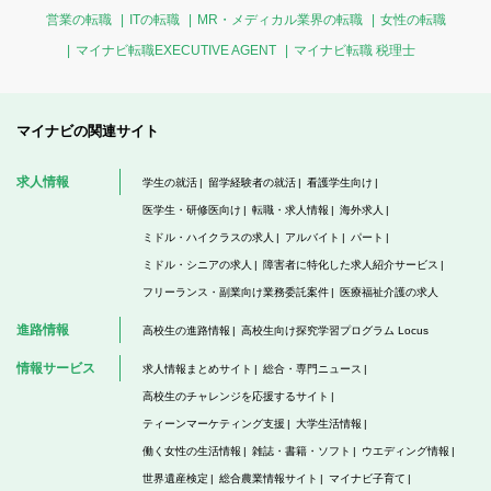
営業の転職
ITの転職
MR・メディカル業界の転職
女性の転職
マイナビ転職EXECUTIVE AGENT
マイナビ転職 税理士
マイナビの関連サイト
求人情報
学生の就活
留学経験者の就活
看護学生向け
医学生・研修医向け
転職・求人情報
海外求人
ミドル・ハイクラスの求人
アルバイト
パート
ミドル・シニアの求人
障害者に特化した求人紹介サービス
フリーランス・副業向け業務委託案件
医療福祉介護の求人
進路情報
高校生の進路情報
高校生向け探究学習プログラム Locus
情報サービス
求人情報まとめサイト
総合・専門ニュース
高校生のチャレンジを応援するサイト
ティーンマーケティング支援
大学生活情報
働く女性の生活情報
雑誌・書籍・ソフト
ウエディング情報
世界遺産検定
総合農業情報サイト
マイナビ子育て