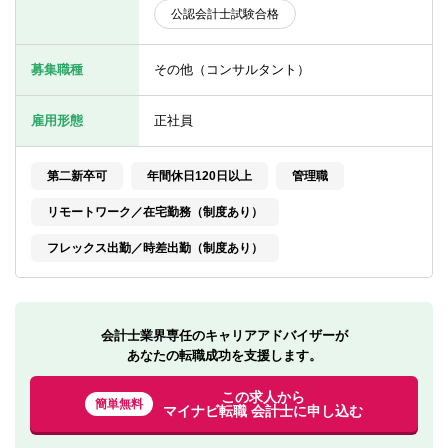
転職お役立ち情報
公認会計士試験合格
ご利用ガイド
募集職種
その他（コンサルタント）
非公開求人とは？
雇用形態
正社員
サービス紹介
第二新卒可
年間休日120日以上
管理職
転職お役立ち情報
リモートワーク／在宅勤務（制度あり）
業界情報
フレックス出勤／時差出勤（制度あり）
求人情報
会計士業界専任のキャリアアドバイザーが
あなたの転職成功を支援します。
この求人から
簡単無料
マイナビ転職 会計士に申し込む