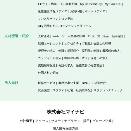
ECサイト構築・D2C事業支援
My CareerStudy
My CareerID
医療施設情報メディア
お買い物サポートメディア
マンスリーマンション予約
AIを活用したSEOコンテンツ支援ツール
人材派遣・紹介
人材派遣
Web・ゲーム業界の転職
20代・第二新卒
新卒紹介
転職エージェント
エグゼクティブ転職
会計士の転職
税理士の求人・転職
顧問紹介
薬剤師の転職
看護師の求人
コメディカル求人
医師の転職・求人
保育士の求人
無期雇用派遣
介護の求人
医療業界の経営支援
外国人材の紹介
法人向け
研修サービス
業務効率化支援（BPO）
発送代行
貸会議室・スタジオ
社宅・社員寮手配
リファレンスチェック
株式会社マイナビ
会社概要
アクセス
サスティナビリティ
採用
グループ企業
個人情報保護方針