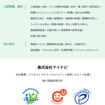
人材派遣・紹介
人材派遣
Web・ゲーム業界の転職
20代・第二新卒
新卒紹介
転職エージェント
エグゼクティブ転職
会計士の転職
税理士の求人・転職
顧問紹介
薬剤師の転職
看護師の求人
コメディカル求人
医師の転職・求人
保育士の求人
無期雇用派遣
介護の求人
医療業界の経営支援
外国人材の紹介
法人向け
研修サービス
業務効率化支援（BPO）
発送代行
貸会議室・スタジオ
社宅・社員寮手配
リファレンスチェック
株式会社マイナビ
会社概要
アクセス
サスティナビリティ
採用
グループ企業
個人情報保護方針