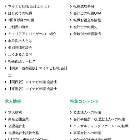
マイナビ転職 会計士とは？
転職成功事例
はじめての転職
会計士の転職Q&A
2回目以降の転職
転職お役立ち情報
ご利用の流れ
会計士の転職先
キャリアアドバイザーのご紹介
年齢別の転職事情
非公開求人とは
個別転職相談会
よくあるご質問
Web面談サービス
【関東・首都圏版】マイナビ転職 会計
士
【関西版】マイナビ転職 会計士
【東海版】マイナビ転職 会計士
求人情報
特集コンテンツ
求人検索
監査法人への転職
実名公開企業
会計事務所・税理士法人への転職
公認会計士
コンサルティングファームへの転職
公認会計士試験合格
事業会社への転職
USCPA（米国公認会計士）
会計士試験合格者の転職