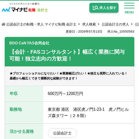
求人を探す
MENU
公認会計士の転職・求人 マイナビ転職 会計士
求人検索
公認会計士の求人
公
更新日：2026年07月13日
求人No_10550583
BDO CaN FAS合同会社
【会計・FASコンサルタント】幅広く業務に関与
可能！独立志向の方歓迎！
公認会計士の求人
監査法人の求人
★プロフェッショナルになりたい！★業務幅広げたい！★独立も視野に入れている！
基礎から幅広くできて横断的な経験ができます！
公認会計士試験合格向けの求人
年収
600万円～1200万円
USCPA（米国公認会計士）の求人
勤務地
東京都 港区 港区虎ノ門1-23-1 虎ノ門ヒル
ズ森タワー（２８階）
女性会計士の転職
個別転職相談会・セミナー
活かせる資格
公認会計士