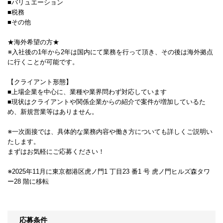
■バリュエーション
■税務
■その他
★海外希望の方★
※入社後の1年から2年は国内にて業務を行って頂き、その後は海外拠点
に行くことが可能です。
【クライアント形態】
■上場企業を中心に、業種や業界問わず対応しています
■現状はクライアントや関係企業からの紹介で案件が増加しているた
め、新規営業等はありません。
※一次面接では、具体的な業務内容や働き方についても詳しくご説明い
たします。
まずはお気軽にご応募ください！
※2025年11月に東京都港区虎ノ門1 丁目23 番1 号 虎ノ門ヒルズ森タワ
ー28 階に移転
応募条件