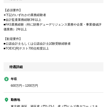
【必須要件】
※下記のいずれかの業務経験者
■会計監査業務経験3年以上
■FAS業務経験（特に財務デューデリジェンス業務や企業・事業価値評
価業務）2年以上
【歓迎要件】
■公認会計士もしくは公認会計士試験受験経験者
■TOEIC(R)テスト700点程度以上
待遇詳細
年収
600万円～1200万円
勤務地
東京都 港区 港区虎ノ門1-23-1 虎ノ門ヒルズ森タワー（２８