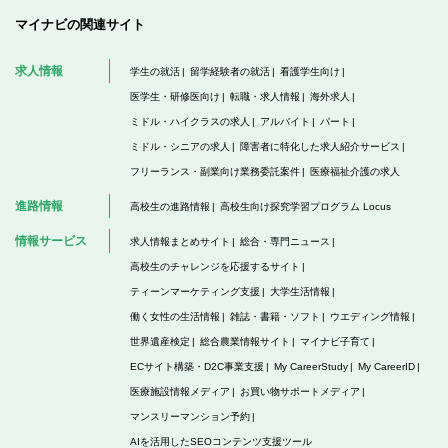
マイナビの関連サイト
求人情報
学生の就活
留学経験者の就活
看護学生向け
医学生・研修医向け
転職・求人情報
海外求人
ミドル・ハイクラスの求人
アルバイト
パート
ミドル・シニアの求人
障害者に特化した求人紹介サービス
フリーランス・副業向け業務委託案件
医療福祉介護の求人
進路情報
高校生の進路情報
高校生向け探究学習プログラム Locus
情報サービス
求人情報まとめサイト
総合・専門ニュース
高校生のチャレンジを応援するサイト
ティーンマーケティング支援
大学生活情報
働く女性の生活情報
雑誌・書籍・ソフト
ウエディング情報
世界遺産検定
総合農業情報サイト
マイナビ子育て
ECサイト構築・D2C事業支援
My CareerStudy
My CareerID
医療施設情報メディア
お買い物サポートメディア
マンスリーマンション予約
AIを活用したSEOコンテンツ支援ツール