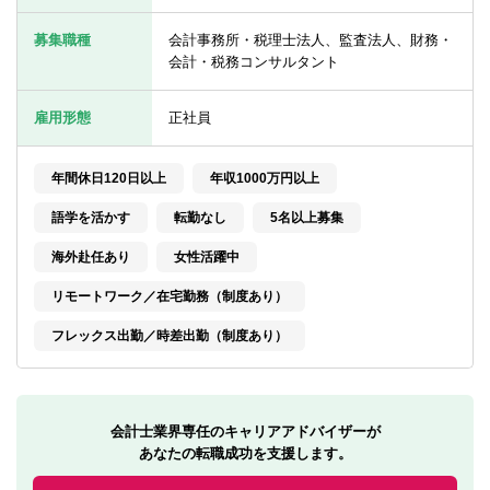
転職お役立ち情報
募集職種
会計事務所・税理士法人、監査法人、財務・
ご利用ガイド
会計・税務コンサルタント
非公開求人とは？
雇用形態
正社員
サービス紹介
年間休日120日以上
年収1000万円以上
転職お役立ち情報
語学を活かす
転勤なし
5名以上募集
業界情報
海外赴任あり
女性活躍中
求人情報
リモートワーク／在宅勤務（制度あり）
フレックス出勤／時差出勤（制度あり）
会計士業界専任のキャリアアドバイザーが
あなたの転職成功を支援します。