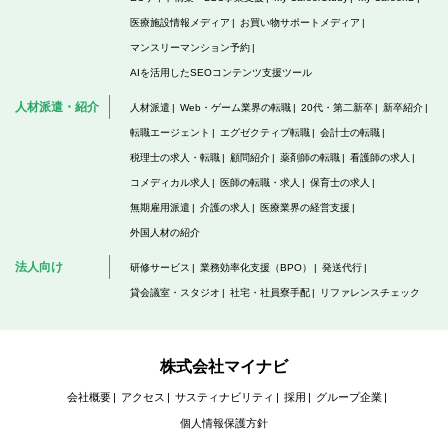
医療施設情報メディア
お買い物サポートメディア
マンスリーマンション予約
AIを活用したSEOコンテンツ支援ツール
人材派遣・紹介
人材派遣
Web・ゲーム業界の転職
20代・第二新卒
新卒紹介
転職エージェント
エグゼクティブ転職
会計士の転職
税理士の求人・転職
顧問紹介
薬剤師の転職
看護師の求人
コメディカル求人
医師の転職・求人
保育士の求人
無期雇用派遣
介護の求人
医療業界の経営支援
外国人材の紹介
法人向け
研修サービス
業務効率化支援（BPO）
発送代行
貸会議室・スタジオ
社宅・社員寮手配
リファレンスチェック
株式会社マイナビ
会社概要
アクセス
サスティナビリティ
採用
グループ企業
個人情報保護方針