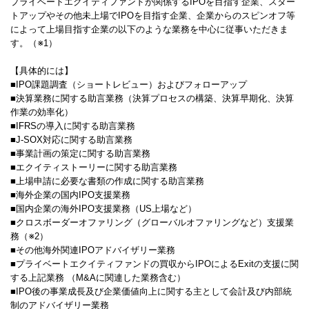
プライベートエクイティファンドが関係するIPOを目指す企業、スター
トアップやその他未上場でIPOを目指す企業、企業からのスピンオフ等
によって上場目指す企業の以下のような業務を中心に従事いただきま
す。（※1）
【具体的には】
■IPO課題調査（ショートレビュー）およびフォローアップ
■決算業務に関する助言業務（決算プロセスの構築、決算早期化、決算
作業の効率化）
■IFRSの導入に関する助言業務
■J-SOX対応に関する助言業務
■事業計画の策定に関する助言業務
■エクイティストーリーに関する助言業務
■上場申請に必要な書類の作成に関する助言業務
■海外企業の国内IPO支援業務
■国内企業の海外IPO支援業務（US上場など）
■クロスボーダーオファリング（グローバルオファリングなど）支援業
務（※2）
■その他海外関連IPOアドバイザリー業務
■プライベートエクイティファンドの買収からIPOによるExitの支援に関
する上記業務 （M&Aに関連した業務含む）
■IPO後の事業成長及び企業価値向上に関する主として会計及び内部統
制のアドバイザリー業務