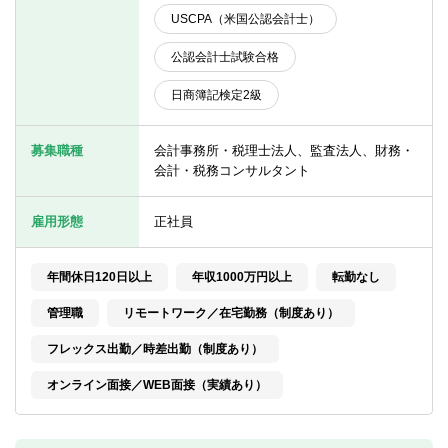
転職お役立ち情報
USCPA（米国公認会計士）
ご利用ガイド
公認会計士試験合格
非公開求人とは？
日商簿記検定2級
サービス紹介
募集職種
会計事務所・税理士法人、監査法人、財務・
会計・税務コンサルタント
転職お役立ち情報
業界情報
雇用形態
正社員
求人情報
年間休日120日以上
年収1000万円以上
転勤なし
管理職
リモートワーク／在宅勤務（制度あり）
フレックス出勤／時差出勤（制度あり）
オンライン面接／WEB面接（実績あり）