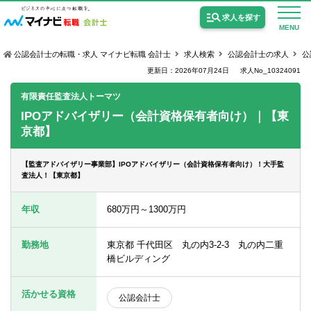
求人を探す
MENU
公認会計士の転職・求人 マイナビ転職 会計士
求人検索
公認会計士の求人
公
更新日：2026年07月24日
求人No_10324091
有限責任監査法人トーマツ
IPOアドバイザリー（会計資格保有者向け）｜【東
京都】
公認会計士の求人
監査法人の求人
【監査アドバイザリー事業部】IPOアドバイザリー（会計資格保有者向け）！大手監
査法人！【東京都】
公認会計士試験合格向けの求人
年収
680万円～1300万円
USCPA（米国公認会計士）の求人
勤務地
東京都 千代田区 丸の内3-2-3 丸の内二重
橋ビルディング
女性会計士の転職
個別転職相談会・セミナー
活かせる資格
公認会計士