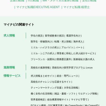
営業の転職
ITの転職
MR・メディカル業界の転職
女性の転職
マイナビ転職EXECUTIVE AGENT
マイナビ転職 税理士
マイナビの関連サイト
求人情報
学生の就活
留学経験者の就活
看護学生向け
医学生・研修医向け
転職・求人情報
海外求人
ミドル・ハイクラスの求人
アルバイト
パート
ミドル・シニアの求人
障害者に特化した求人紹介サービス
フリーランス・副業向け業務委託案件
医療福祉介護の求人
進路情報
高校生の進路情報
高校生向け探究学習プログラム Locus
情報サービス
求人情報まとめサイト
総合・専門ニュース
高校生のチャレンジを応援するサイト
ティーンマーケティング支援
大学生活情報
働く女性の生活情報
雑誌・書籍・ソフト
ウエディング情報
世界遺産検定
総合農業情報サイト
マイナビ子育て
ECサイト構築・D2C事業支援
My CareerStudy
My CareerID