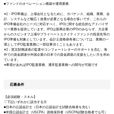
■ファンドのオペレーション構築や運用業務
※1：IPO準備は、上場会社となるために、ガバナンス、組織、業務、会
計、システムなど幅広く改善が必要となる場合が多いです。これらの
IPO準備会社のニーズに対応すべく、IPOに関する総合的なアドバイザ
リー業務を提供しています。IPOは新興企業のIPOのみならず、大企業
からのスピンオフ上場やプライベートエクイティファンドの投資先等の
IPO準備も対象としています。会計士資格保有者については、業務の一
環としてIPO監査業務に一部従事頂くこともあります。
※2：英文財務諸表の監査やコンフォートレターのサポートを含む、海
外での資金調達や外国企業の日本での資金調達の支援をしたい方を求め
ています。
※希望があればIPO監査業務、通常監査業務への関与が可能です
応募条件
【必須経験・スキル】
▽下記いずれかに該当する方
■日本の公認会計士（日本の公認会計士試験合格者を含む）
■米国公認会計士（USCPA）資格保持者（USCPA試験合格者でも可）