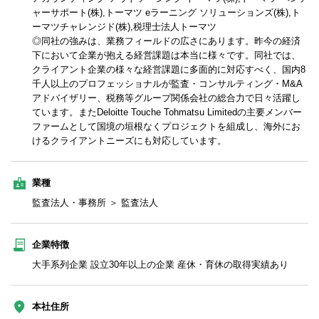
ャーサポート(株),トーマツ eラーニング ソリューションズ(株),ト
ーマツチャレンジド(株),税理士法人トーマツ
◎同社の強みは、業務フィールドの広さにあります。昨今の経済
下において企業が抱える経営課題は本当に様々です。同社では、
クライアント企業の様々な経営課題に多面的に対応すべく、国内8
千人以上のプロフェッショナルが監査・コンサルティング・M&A
アドバイザリー、税務等グループ関係会社の総合力で日々活躍し
ています。またDeloitte Touche Tohmatsu Limitedの主要メンバー
ファームとして国境の垣根なくプロジェクトを組成し、海外にお
けるクライアントニーズにも対応しています。
業種
監査法人・事務所 ＞ 監査法人
企業特徴
大手系列企業 設立30年以上の企業 産休・育休の取得実績あり
本社住所