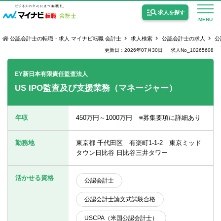
求人を探す
MENU
公認会計士の転職・求人 マイナビ転職 会計士
求人検索
公認会計士の求人
公
更新日：2026年07月30日
求人No_10265608
EY新日本有限責任監査法人
US IPO監査及び支援業務（マネージャー）
公認会計士の求人
監査法人の求人
年収
450万円～1000万円 ※募集要項に詳細あり
公認会計士試験合格向けの求人
勤務地
東京都 千代田区 有楽町1-1-2 東京ミッド
USCPA（米国公認会計士）の求人
タウン日比谷 日比谷三井タワー
活かせる資格
公認会計士
女性会計士の転職
公認会計士論文式試験合格
個別転職相談会・セミナー
USCPA（米国公認会計士）