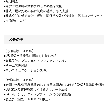
■短期調査
■経営管理体制や業務プロセスの整備支援
■株式上場のための会計制度の構築、導入支援
■株式公開に係る会計、税制、関係法令及び諸規則に係るコンサルティ
ング業務 など
応募条件
【必須経験・スキル】
■US IPO支援業務に興味をお持ちの方
■業務設計、プロジェクトマネジメントスキル
■チーム管理経験
■高いコミュニケーションスキル
【歓迎経験・スキル】
■米国での監査実務経験若しくは日本国内におけるPCAOB基準監査経験
■US-SOX監査経験若しくは導入サポート経験
■FAS系コンサルティングファームでの実務経験
■英語力（目安：TOEIC740以上）