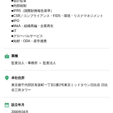
■会計監査
■内部統制
■IFRS（国際財務報告基準）
■CSR／コンプライアンス・FIDS・環境・リスクマネジメント
■IPO
■M&A・組織再編・企業再生
■IT
■グローバルサービス
■知材・ODA・産学連携
業種
監査法人・事務所 ＞ 監査法人
本社住所
東京都千代田区有楽町一丁目1番2号東京ミッドタウン日比谷 日比
谷三井タワー
設立年月
2000年04月