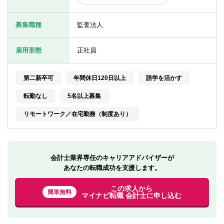
転職お役立ち情報
募集職種
監査法人
ご利用ガイド
非公開求人とは？
雇用形態
正社員
サービス紹介
第二新卒可
年間休日120日以上
語学を活かす
転職お役立ち情報
転勤なし
5名以上募集
業界情報
リモートワーク／在宅勤務（制度あり）
求人情報
会計士業界専任のキャリアアドバイザーが
あなたの転職成功を支援します。
この求人から
簡単無料
マイナビ転職 会計士に申し込む