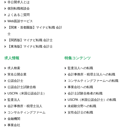
非公開求人とは
個別転職相談会
よくあるご質問
Web面談サービス
【関東・首都圏版】マイナビ転職 会計
士
【関西版】マイナビ転職 会計士
【東海版】マイナビ転職 会計士
求人情報
特集コンテンツ
求人検索
監査法人への転職
実名公開企業
会計事務所・税理士法人への転職
公認会計士
コンサルティングファームへの転職
公認会計士試験合格
事業会社への転職
USCPA（米国公認会計士）
会計士試験合格者の転職
監査法人
USCPA（米国公認会計士）の転職
会計事務所・税理士法人
未経験分野への転職
コンサルティングファーム
女性会計士の転職
金融機関
事業会社