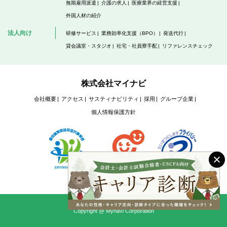
無期雇用派遣
介護の求人
医療業界の経営支援
外国人材の紹介
法人向け
研修サービス
業務効率化支援（BPO）
発送代行
貸会議室・スタジオ
社宅・社員寮手配
リファレンスチェック
株式会社マイナビ
会社概要
アクセス
サスティナビリティ
採用
グループ企業
個人情報保護方針
Copyright @ Mynavi Corporation