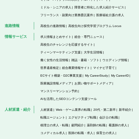
ミドル・シニアの求人
障害者に特化した求人紹介サービス
フリーランス・副業向け業務委託案件
医療福祉介護の求人
進路情報
高校生の進路情報
高校生向け探究学習プログラム Locus
情報サービス
求人情報まとめサイト
総合・専門ニュース
高校生のチャレンジを応援するサイト
ティーンマーケティング支援
大学生活情報
働く女性の生活情報
雑誌・書籍・ソフト
ウエディング情報
世界遺産検定
総合農業情報サイト
マイナビ子育て
ECサイト構築・D2C事業支援
My CareerStudy
My CareerID
医療施設情報メディア
お買い物サポートメディア
マンスリーマンション予約
AIを活用したSEOコンテンツ支援ツール
人材派遣・紹介
人材派遣
Web・ゲーム業界の転職
20代・第二新卒
新卒紹介
転職エージェント
エグゼクティブ転職
会計士の転職
税理士の求人・転職
顧問紹介
薬剤師の転職
看護師の求人
コメディカル求人
医師の転職・求人
保育士の求人